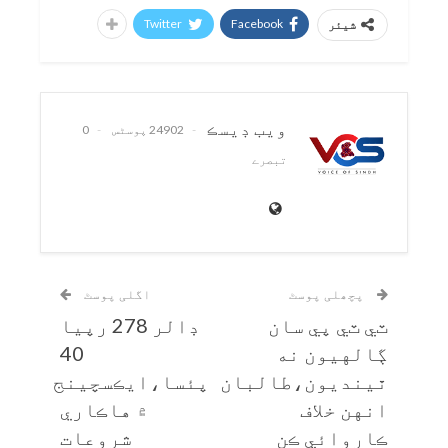
Twitter
Facebook
شیئر
ويب ڊيسڪ
24902 پوسٹس
0
تبصرے
پچھلی پوسٹ
اگلی پوسٹ
ٽي ٽي پي سان
ڊالر 278 رپيا
ڳالهيون نه
40
ٿينديون،طالبان
پئسا،ايڪسچينج
انهن خلاف
۾ هاڪاري
ڪاروائي ڪن
شروعات