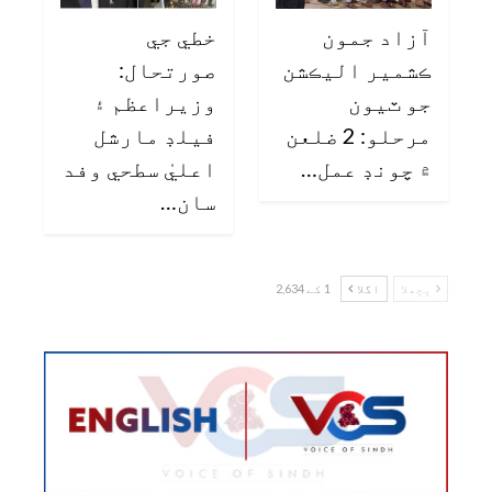
آزاد جمون
خطي جي
ڪشمير اليڪشن
صورتحال:
جو ٽيون
وزيراعظم ۽
مرحلو: 2 ضلعن
فيلڊ مارشل
۾ چونڊ عمل…
اعليٰ سطحي وفد
سان…
پچھلا
اگلا
1 کے 2,634