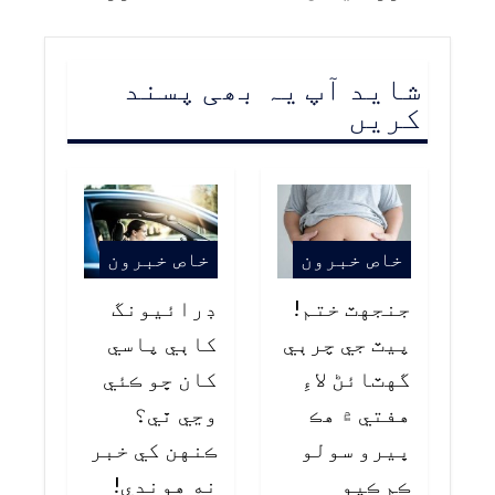
شاید آپ یہ بھی پسند
کریں
خاص خبرون
خاص خبرون
جنجهٽ ختم!
ڊرائيونگ
پيٽ جي چرٻي
کاٻي پاسي
گهٽائڻ لاءِ
کان ڇو ڪئي
هفتي ۾ هڪ
وڃي ٿي؟
ڀيرو سولو
ڪنهن کي خبر
ڪم ڪيو
نه هوندي!