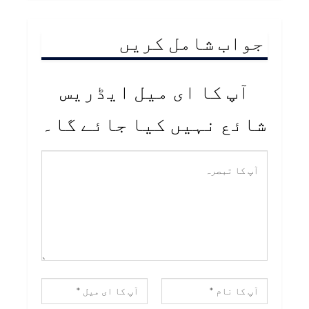
جواب شامل کریں
آپ کا ای میل ایڈریس
شائع نہیں کیا جائے گا۔