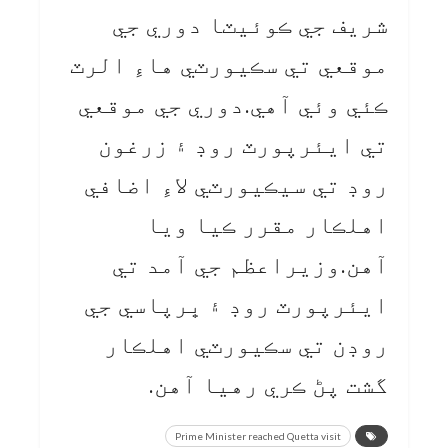
شريف جي ڪوئيٽا دوري جي
موقعي تي سڪيورٽي هاءِ الرٽ
ڪئي وئي آهي.دوري جي موقعي
تي ايئرپورٽ روڊ ۽ زرغون
روڊ تي سيڪيورٽي لاءِ اضافي
اهلڪار مقرر ڪيا ويا
آهن.وزيراعظم جي آمد تي
ايئرپورٽ روڊ ۽ ڀرپاسي جي
روڊن تي سڪيورٽي اهلڪار
گشت پڻ ڪري رهيا آهن.
Prime Minister reached Quetta visit