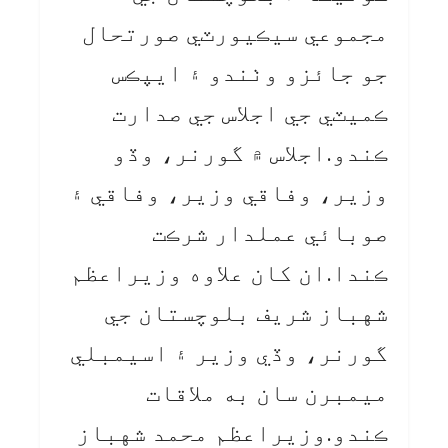
مجموعي سيڪيورٽي صورتحال
جو جائزو وٺندو ۽ ايپڪس
ڪميٽي جي اجلاس جي صدارت
ڪندو.اجلاس ۾ گورنر، وڏو
وزير، وفاقي وزير، وفاقي ۽
صوبائي عملدار شرڪت
ڪندا.ان کان علاوه وزيراعظم
شهباز شريف بلوچستان جي
گورنر، وڏي وزير ۽ اسيمبلي
ميمبرن سان به ملاقات
ڪندو.وزيراعظم محمد شهباز