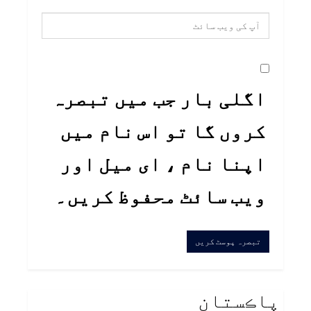
اگلی بار جب میں تبصرہ
کروں گا تو اس نام میں
اپنا نام ، ای میل اور
ویب سائٹ محفوظ کریں۔
پاڪستان