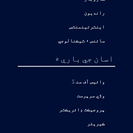
رانديون
اينٽرتينمنٽس
سائنس ۽ ٽيڪنالوجي
اسان جي باري ۾
ڌ
وائيس آف سن
وڏي سرپرست
پروجيڪٽ ڊائريڪٽر
ڪيريئر