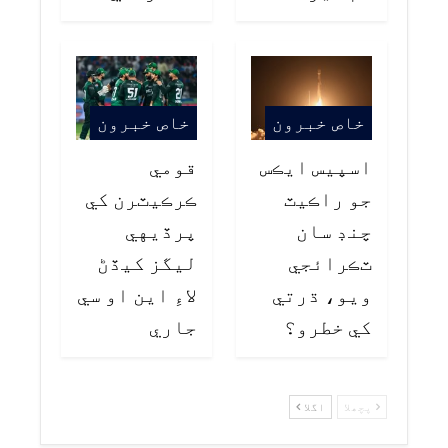
خاص خبرون
خاص خبرون
اسپيس ايڪس
قومي
جو راڪيٽ
ڪرڪيٽرن کي
چنڊ سان
پرڏيهي
ٽڪرائجي
ليگز کيڏڻ
ويو، ڌرتي
لاءِ اين او سي
کي خطرو؟
جاري
پچھلا
اگلا