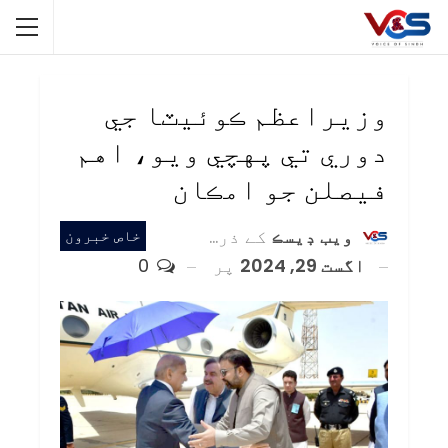
وزيراعظم ڪوئيٽا جي
دوري تي پهچي ويو، اهم
فيصلن جو امڪان
ويب ڊيسڪ
کے ذریعہ
خاص خبرون
اگست 29, 2024
پر
0