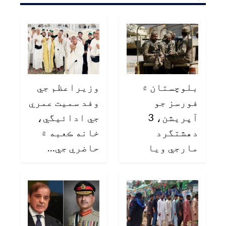
بلوچستان ۾
وزيراعظم جي
فورسز جو
وفد سميت عمري
آپريشن، 3
جي ادائيگي،
دهشتگرد
خانه ڪعبه ۾
مارجي ويا
حاضري جي…