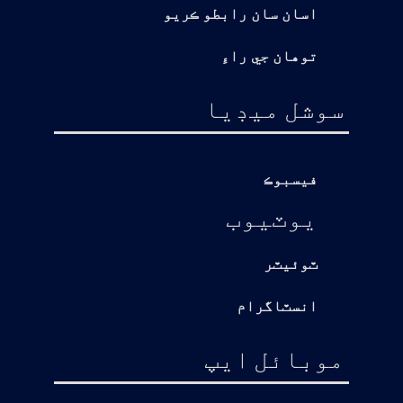
اسان سان رابطو ڪريو
توهان جي راءِ
سوشل ميڊيا
فيسبوڪ
يوٽيوب
ٽوئيٽر
انسٽاگرام
موبائل ايپ