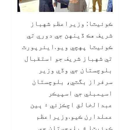
ڪوئيٽا: وزيراعظم شهباز
شريف هڪ ڏينهن جي دوري تي
ڪوئيٽا پهچي ويو.ايئرپورٽ
تي شهباز شريف جو استقبال
بلوچستان جي وڏي وزير
سرفراز بگٽي، بلوچستان
اسيمبلي جي اسپيڪر
عبدالخالق اچڪزئي ۽ ٻين
عملدارن ڪيو.وزيراعظم
ڪوئيٽا ۾ بلوچستان جي