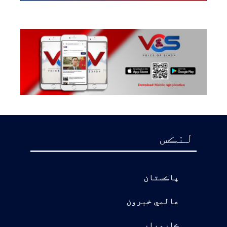
لنڪس
پاڪستان
عالمي خبرون
ڪاروبار