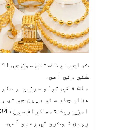
ڪراچي : پاڪستان سون جي اگه
ڪئي وئي آهي.
هزار چار سئو رپين جو ٿي وي
رپين ۾ وڪرو ٿي رهيو آهي.