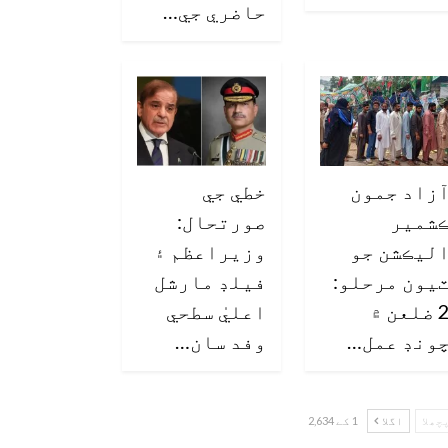
حاضري جي…
زاد جمون
خطي جي
شمير
صورتحال:
ليڪشن جو
وزيراعظم ۽
يون مرحلو:
فيلڊ مارشل
2 ضلعن ۾
اعليٰ سطحي
ونڊ عمل…
وفد سان…
چھلا
اگلا
1 کے 2,634