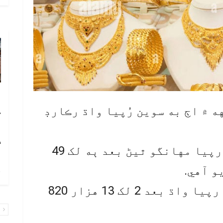
آ
ه ۾ اڄ به سوين رُپيا واڌ رڪارڊ
ڪ
ا
ٽ
ملڪ ۾ في تولو سون چار سئو رپيا مهانگو ٿيڻ بعد ٻه لک 49
و آهي.
چ
اهڙي ريت ڏهه گرام سون 343 رپيا واڌ بعد 2 لک 13 هزار 820
پ