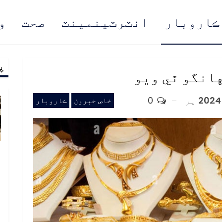
ڪاروبار
انٽرٽينمينٽ
صحت
و
پ
مُن
هانگو ٿي ويو
پر
0
خاص خبرون
ڪاروبار
ب
ف
د
م