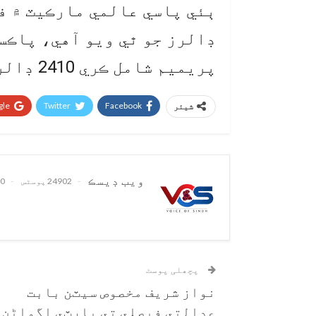
پريميم شامل ڪري 2410 ڊالر آهي.
le+
Twitter
Facebook
شیئر
ويب ڊيسڪ
24902 پوسٹس
0 تبصرے
پچھلی پوسٹ
نواز شريف مخصوص سيٽن بابت
عدالتي فيصلي تي پارٽي اڳواڻن