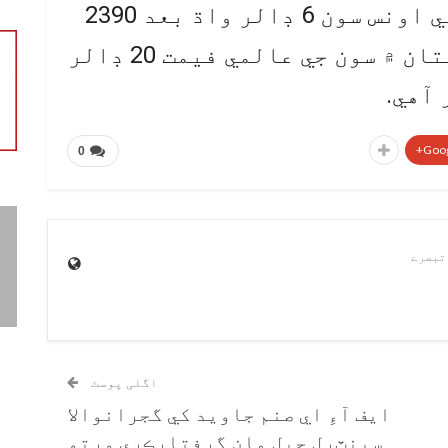
ٻئي پاسي عالمي مارڪيٽ ۾ في اونس سون 6 ڊالر واڌ بعد 2390
ڊالرز جو ٿي ويو آهي، پاڪستان ۾ سون جي عالمي فيمت 20 ڊالر
Goog
0
اگلی پوسٹ
ايف آءِ اي صنم جاويد کي گجرانوالا
سينٽرل جيل مان گرفتارڪري ورتو