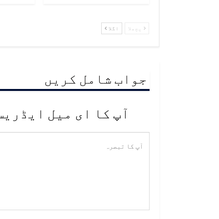
پچھلا
اگلا
جواب شامل کریں
آپ کا ای میل ایڈریس