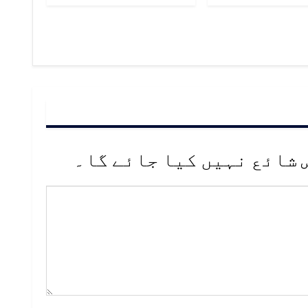
 شائع نہیں کیا جائے گا۔