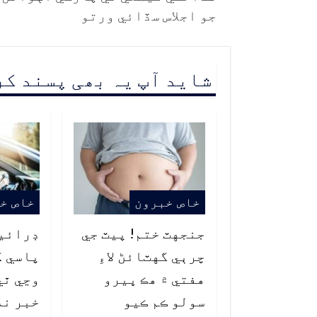
جو اجلاس سڏائي ورتو
شاید آپ یہ بھی پسند ک
خاص خبرون
خاص خ
جنجهٽ ختم! پيٽ جي
ڊرائي
چرٻي گهٽائڻ لاءِ
پاسي ک
هفتي ۾ هڪ ڀيرو
وڃي ٿي
سولو ڪم ڪيو
خبر نه