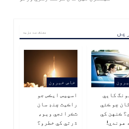
ریں
مصنف سے مزید
برون
خاص خبرون
ونگ کاٻي
اسپيس ايڪس جو
ان ڇو ڪئي
راڪيٽ چنڊ سان
؟ ڪنهن کي
ٽڪرائجي ويو،
 هوندي!
ڌرتي کي خطرو؟