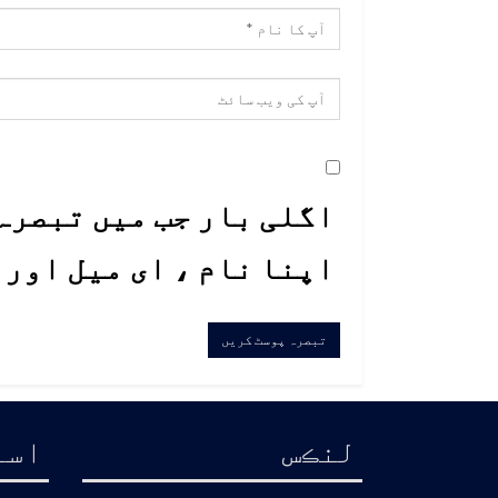
اگلی بار جب میں تبصرہ 
اپنا نام ، ای میل اور
لنڪس
اسا