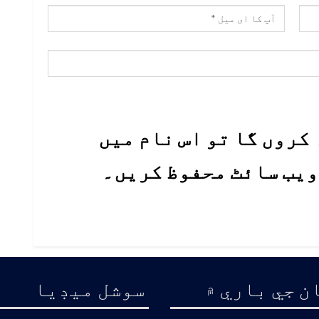
کروں گا تو اس نام میں
 ویب سائٹ محفوظ کریں۔
ن جي باري ۾
سوشل ميڊيا