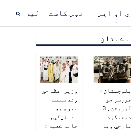
ي او ايس
انڊس کاسٽ
ليز
اڪستان
ڍ
پاڪستان
عالمي خبرون
لوچستان ۾
وزيراعظم جي
ورسز جو
وفد سميت
آپريشن، 3
عمري جي
هشتگرد
ادائيگي،
ارجي ويا
خانه ڪعبه ۾