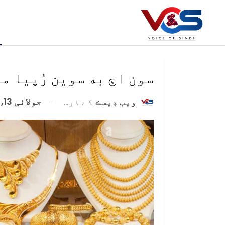
سون اڄ به سوين رُپيا م
جولائی 13, 2024
ويب ڊيسڪ
کے ذریعہ