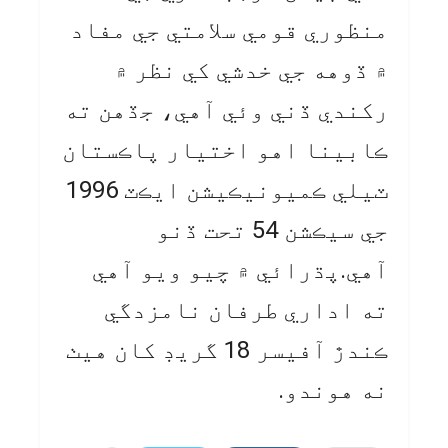
منظوري قومي سلامتي جي مفاد
۾ ڏوهه جي خدشي کي نظر ۾
رکندي ڏني وئي آهي، جڏهن ته
ڪابينا اهو اختيار پاڪستان
ٽيلي ڪميونيڪيشن ايڪٽ 1996
جي سيڪشن 54 تحت ڏنو
آهي.پڌرائي ۾ چيو ويو آهي
ته اداري طرفان نامزدگي
ڪندڙ آفيسر 18 گريڊ کان هيٺ
نه هوندو.