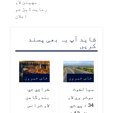
مهينن لاءِ
رعايت ڏيڻ جو
اعلان
شاید آپ یہ بھی پسند
کریں
خاص خبرون
خاص خبرون
سيالڪوٽ
ڪراچي جي
موٽر وي لاءِ
بندرگاهن
34 ۽ پي ٽي
لاءِ ٽرانس
وي لاءِ 13 ارب
شپمينٽ