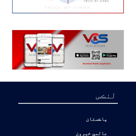
لنڪس
پاڪستان
عالمي خبرون