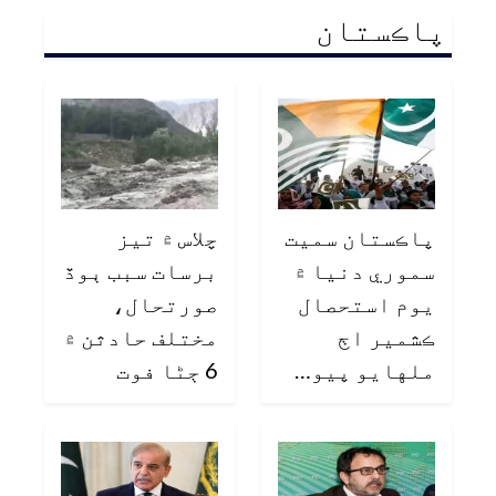
پاڪستان
پاڪستان سميت
چلاس ۾ تيز
سموري دنيا ۾
برسات سبب ٻوڏ
يوم استحصال
صورتحال،
ڪشمير اڄ
مختلف حادثن ۾
ملهايو پيو…
6 ڄڻا فوت