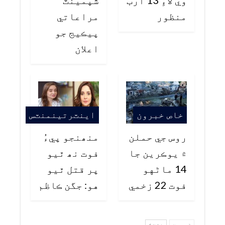
منظور
مراعاتي
پيڪيج جو
اعلان
خاص خبرون
اينٽرتينمنٽس
روس جي حملن
منھنجو پيءُ
۾ يوڪرين جا
فوت نھ ٿيو
14 ماڻهو
پر قتل ٿيو
فوت 22 زخمي
هو: جگن ڪاظم