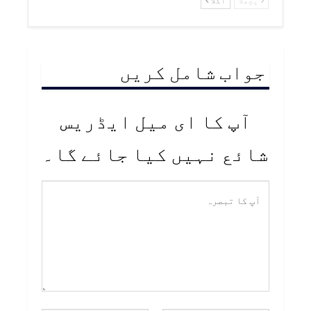
پچھلا
اگلا
جواب شامل کریں
آپ کا ای میل ایڈریس
شائع نہیں کیا جائے گا۔