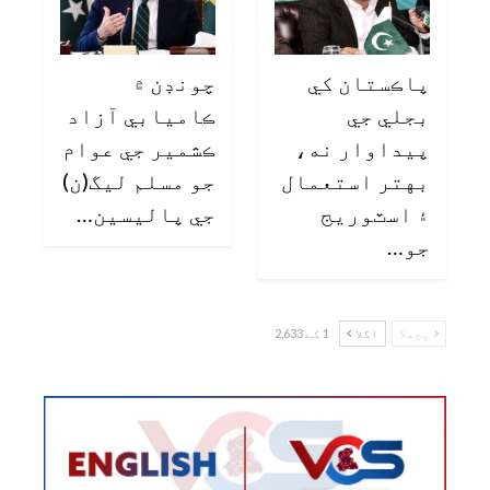
پاڪستان کي
چونڊن ۾
بجلي جي
ڪاميابي آزاد
پيداوار نه،
ڪشمير جي عوام
بهتر استعمال
جو مسلم ليگ(ن)
۽ اسٽوريج
جي پاليسين…
جو…
پچھلا
اگلا
1 کے 2,633