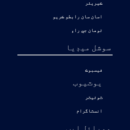
ڪيريئر
اسان سان رابطو ڪريو
توهان جي راءِ
سوشل ميڊيا
فيسبوڪ
يوٽيوب
ٽوئيٽر
انسٽاگرام
موبائل ايپ