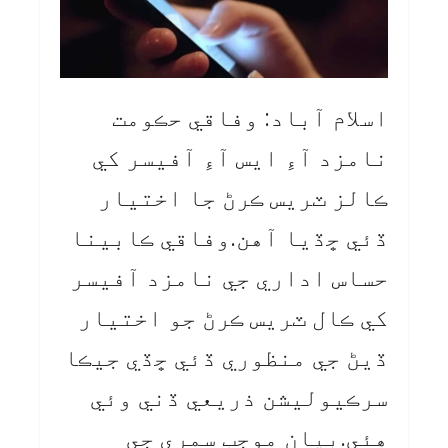
اسلام آباد: وفاقي حڪومت
نامزد آءِ ايس آءِ آفيسر کي
ڪالز ٽريس ڪرڻ جا اختيار
ڏئي ڇڏيا آهن.وفاقي ڪابينا
حساس اداري جي نامزد آفيسر
کي ڪال ٽريس ڪرڻ جو اختيار
ڏيڻ جي منظوري ڏئي ڇڏي جيڪا
سرڪيوليشن ذريعي ڏني وئي
هئي.بيان موجب سمري جي