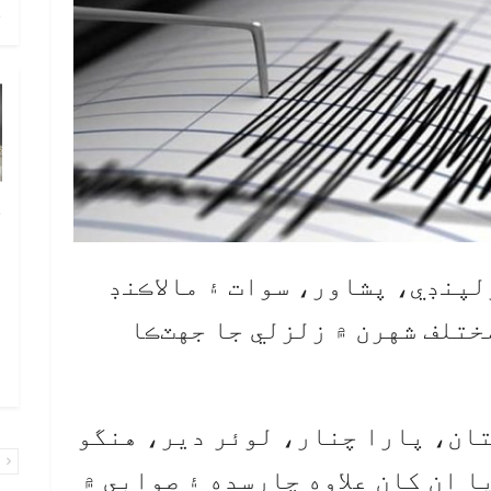
ح
خ
ص
و
ولپنڊي، پشاور، سوات ۽ مالاڪنڊ
ف
تلف شهرن ۾ زلزلي جا جهٽڪا
ا
و
ان، پارا چنار، لوئر دير، هنگو
پ
ا ان کان علاوه چارسده ۽ صوابي ۾