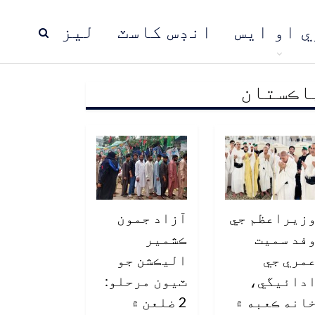
ي او ايس
انڊس کاسٽ
ليز
اڪستان
ڍ
پاڪستان
عالمي خبرون
زيراعظم جي
آزاد جمون
فد سميت
ڪشمير
مري جي
اليڪشن جو
دائيگي،
ٽيون مرحلو:
انه ڪعبه ۾
2 ضلعن ۾