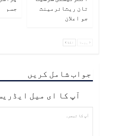
تان ريٽائرمينٽ
جسم
جو اعلان
پچھلا
اگلا
جواب شامل کریں
آپ کا ای میل ایڈریس