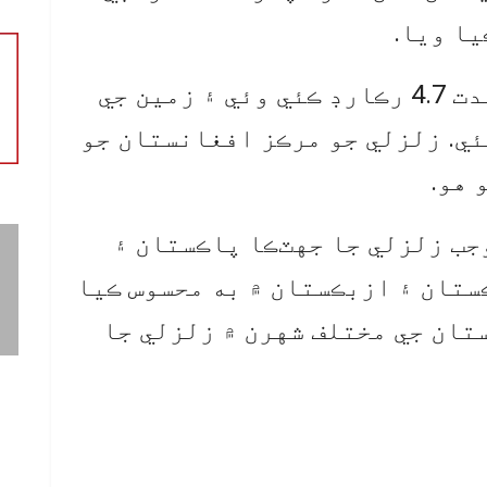
يا ويا.
ريڪٽر اسڪيل تي زلزلي جي شدت 4.7 رڪارڊ ڪئي وئي ۽ زمين جي
ڪلو ميٽر هئي. زلزلي جو مرڪز افغانستان جو
 هو.
ب زلزلي جا جهٽڪا پاڪستان ۽
تان ۽ ازبڪستان ۾ به محسوس ڪيا
تان جي مختلف شهرن ۾ زلزلي جا