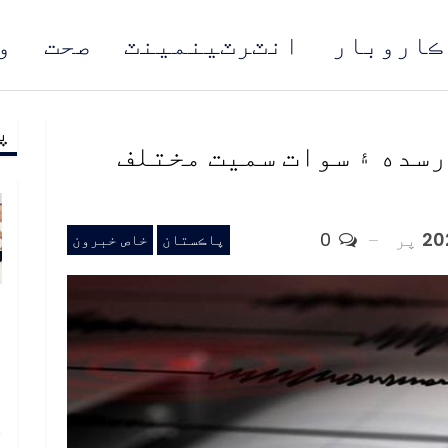
ڪاروبار
انٽرٽينمينٽ
صحت
و
پ
مُن
رسده ۽ سوات سميت مختلف
پر
0
پاڪستان
خاص خبرون
و
و
ع
ا
خ