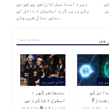
کي
ڊيره اسماعيل خان: ڪي پي ڪي جي
و
وڏي وزير گرڊ اسٽيشن ۾ داخل ٿي
بجلي بحال ڪري ڇڏي
ریں
مصنف سے مزید
برون
خاص خبرون
دانن کي
بئنڪاڪ، گهر ۽
حيران ڪندڙ 7
اسڪول ۾ شاگرد جي
ار ڪائناتي
فائرنگ ۾ 8 ڄڻا قتل