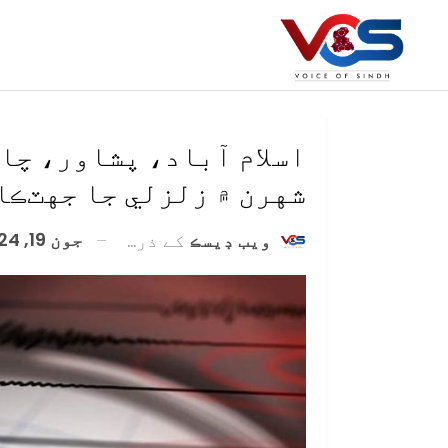
اسلام آباد، پشاور، چا
شهرن ۾ زلزلي جا جهٽڪا
جون 19, 2024
ويب ڊيسڪ
کے ذریعہ