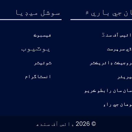
ن جي باري ۾
سوشل ميڊيا
ڌ
ائيس آف سن
فيسبوڪ
يوٽيوب
ڏي سرپرست
روجيڪٽ ڊائريڪٽر
ٽوئيٽر
يريئر
انسٽاگرام
سان سان رابطو ڪريو
هان جي راءِ
© 2026 وائس آف سندھ