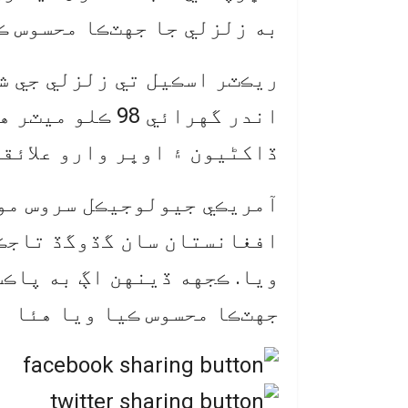
به زلزلي جا جهٽڪا محسوس ڪ
اندر گهرائي 98 
ڏاکڻيون ۽ اوڀر وارو علائقو
آمريڪي جيولوجيڪل سروس موج
افغانستان سان گڏوگڏ تاجڪس
ويا. ڪجهه ڏينهن اڳ به پاڪس
جهٽڪا محسوس ڪيا ويا هئا