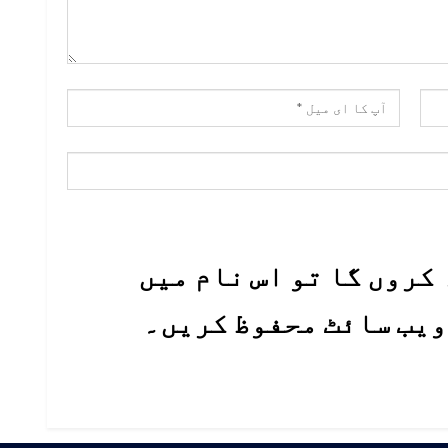
کروں گا تو اس نام میں
 ویب سائٹ محفوظ کریں۔