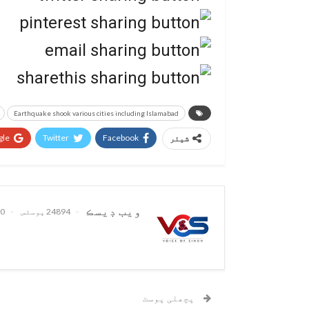
Earthquake shook various cities including Islamabad
le+
Twitter
Facebook
شیئر
ويب ڊيسڪ
24894 پوسٹس
0 تبصرے
پچھلی پوسٹ