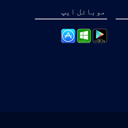
موبائل ايپ