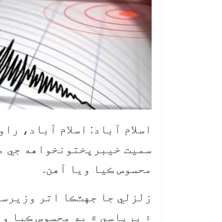
اسلام آباد: اسلام آباد، را
سميت خيبرپختونخواهه جي مخ
محسوس ڪيا ويا آهن.
زلزلي جا جهٽڪا اتر وزيرست
۽ ڀرپاسي ۾ به محسوس ڪيا وي