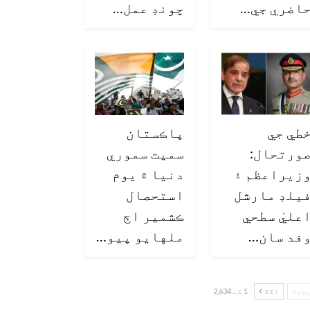
اضري جي…
چونڊ عمل…
طي جي
پاڪستان
ورتحال:
سميت سموري
زيراعظم ۽
دنيا ۾ يوم
يلڊ مارشل
استحصال
عليٰ سطحي
ڪشمير اڄ
فد سان…
ملهايو پيو…
چھلا
اگلا
1 کے 2,634