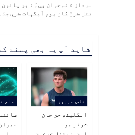
مردان ۾ نوجوان پيءُ ۽ ٻن ڀائرن 
قتل ڪرڻ کان پوءِ آپگهات ڪري ڇڏي
شاید آپ یہ بھی پسند ک
خاص خبرون
خاص خ
انگلينڊ جي جان
سائنس
ٽرنر جو
انٽرنيشنل ڪرڪيٽ
پراسر