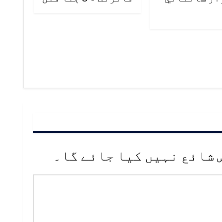
 شائع نہیں کیا جائے گا۔