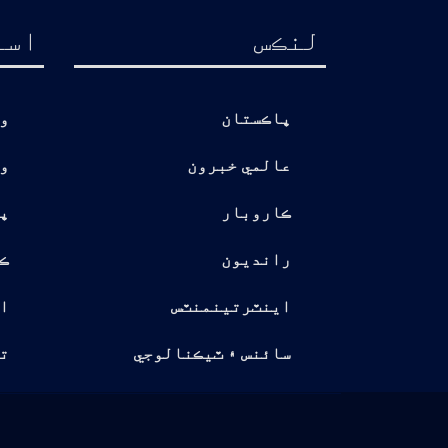
لنڪس
اسا
پاڪستان
و
عالمي خبرون
و
ڪاروبار
پ
رانديون
ڪ
اينٽرتينمنٽس
ا
سائنس ۽ ٽيڪنالوجي
تو