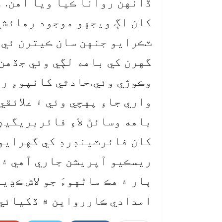
ڏانهن روانا ڪيا ويا آهن. ذ
کان اڳ ويجهو موجود رهائشي
ٽڪرايو جنهن سان ڪيترن ئي 
گهرن کي باهه لڳي وئي جڏهن
وڪوڙي وئي.حادثي کانپوءِ ر
واري جاءِ پهچي وئي ۽ علائق
باهه وسائڻ لاءِ فائربريگيڊ
کان فائرٽينڊرڊ کي گهرايو 
ٻار ۽ هڪ ماڻهوءَ جو لاش ڪڍي
امدادي ڪاررواين ۾ ڏکيائي 