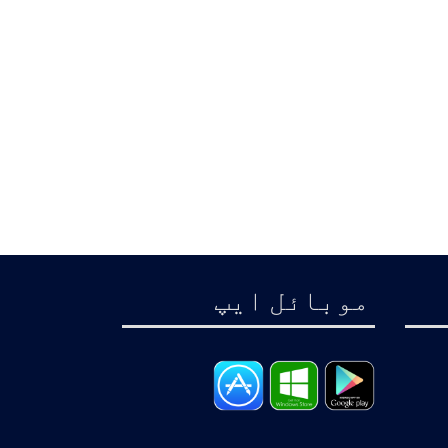
موبائل ايپ