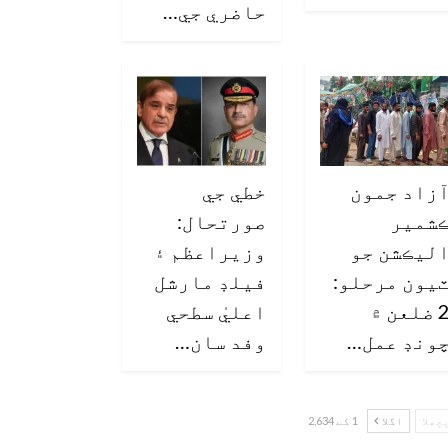
حاضري جي…
زاد جمون
خطي جي
شمير
صورتحال:
ليڪشن جو
وزيراعظم ۽
يون مرحلو:
فيلڊ مارشل
2 ضلعن ۾
اعليٰ سطحي
ونڊ عمل…
وفد سان…
چھلا
اگلا
1 کے 2,634