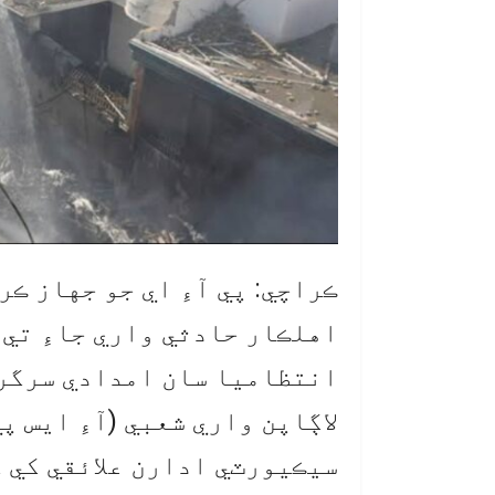
ڪراچي: پي آءِ اي جو جهاز ڪر
اهلڪار حادثي واري جاءِ تي
انتظاميا سان امدادي سرگرم
لاڳاپن واري شعبي (آءِ ايس پ
سيڪيورٽي ادارن علائقي کي گ