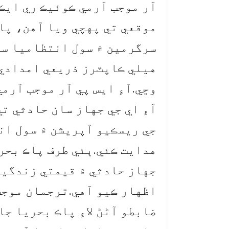
آر موجب آرمي ڪوئيڪ ري ايڪ
موقعي تي پهچي ويا آهن، پا
سرگرمين ۾ سول انتظاميا سان
هيلي ڪاپٽرز ذريعي امدادي 
وڃي.آءِ ايس پي آر موجب آرم
آءِ اي جي جهاز سان حادثي ت
جي ريسڪيو آپريشن ۾ سول ان
هدايت ڪئي.ٻئي طرف پاڪ بحر
جهاز حادثي ۾ قيمتي زندگين
اظهار ڪيو آهي.ترجمان موجب