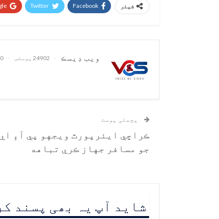
le+
Twitter
Facebook
شیئر
ويب ڊيسڪ
24902 پوسٹس
0 تبصرے
پچھلی پوسٹ
ڪراچي ايئرپورٽ ويجهو پي آءِ اي
جو مسافر جهاز ڪري تباهه
شاید آپ یہ بھی پسند ک