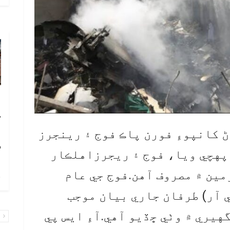
آ
ڪ
ا
ڻ کانپوءِ فورن پاڪ فوج ۽ رينجرز
ٽ
 پهچي ويا، فوج ۽ ريجرزاهلڪار
ين ۾ مصروف آهن.فوج جي عام
چ
ي آر) طرفان جاري بيان موجب
هيري ۾ وٺي ڇڏيو آهي.آءِ ايس پي
پ