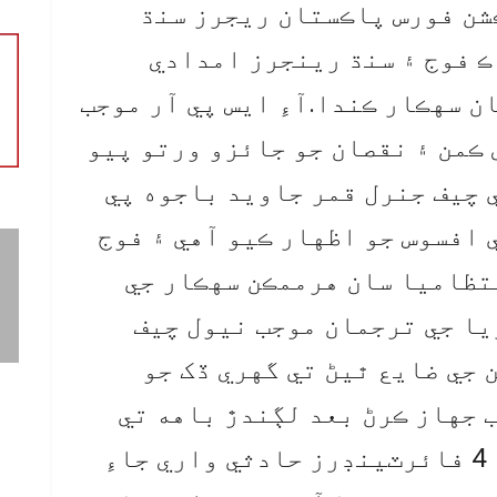
شن فورس پاڪستان ريجرز سنڌ
ڪ فوج ۽ سنڌ رينجرز امدادي
 سهڪار ڪندا.آءِ ايس پي آر موجب
ڪمن ۽ نقصان جو جائزو ورتو پيو
ي چيف جنرل قمر جاويد باجوه پي
ي افسوس جو اظهار ڪيو آهي ۽ فوج
تظاميا سان هرممڪن سهڪار جي
يا جي ترجمان موجب نيول چيف
 جي ضايع ٿيڻ تي گهري ڏک جو
 جهاز ڪرڻ بعد لڳندڙ باهه تي
ضابطو آڻڻ لاءِ پاڪ بحريا جا 4 فائرٽينڊرز حادثي واري جاءِ