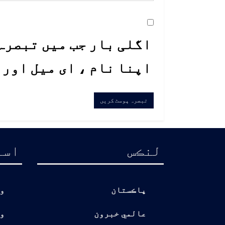
اگلی بار جب میں تبصرہ 
اپنا نام ، ای میل اور
لنڪس
اسا
پاڪستان
و
عالمي خبرون
و