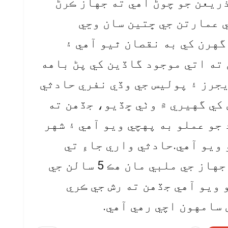
ريعن جو چوڻ آهي ته جهاز ڪرڻ
 عمارتن جي ڇتين سان وڃي
گهرن کي به نقصان ٿيو آهي ۽
 ته اتي موجود گاڏين کي پڻ باهه
يجرز ۽ پوليس جي وڏي نفري حادثي
ي کي گهيري ۾ وٺي ڇڏيو، جڏهن ته
 جو عملو به پهچي ويو آهي ۽ شهر
ويو آهي.حادثي واري جاءِ تي
ريسڪيو آپريشن جاري آهي ۽ جهاز جي ملبي مان هڪ 5 سالن جي
و ويو آهي جڏهن ته رش جي ڪري
سامهون اچي رهي آهي.