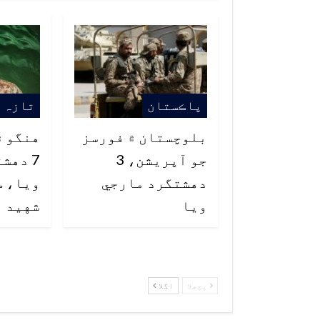
پاڪستان
تازہ 
بلوچستان ۾ فورسز
هنگو ۾
جو آپريشن، 3
7 دهش
دهشتگرد مارجي
ويا، ڪ
ويا
شهيد
پچھلا
اگلا