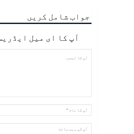
جواب شامل کریں
آپ کا ای میل ایڈریس