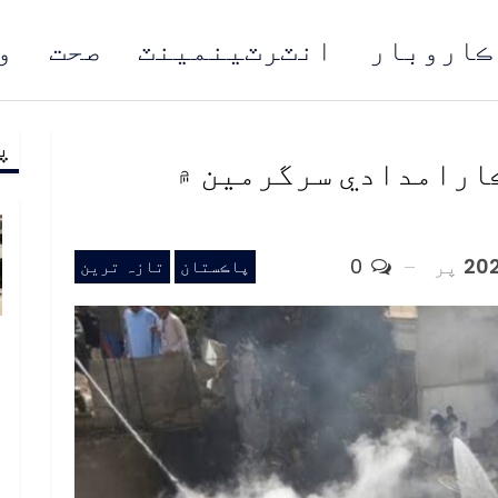
ڪاروبار
انٽرٽينمينٽ
صحت
و
پ
مُن
ڪارامدادي سرگرمين ۾
پر
0
پاڪستان
تازہ ترین
ب
ف
د
م