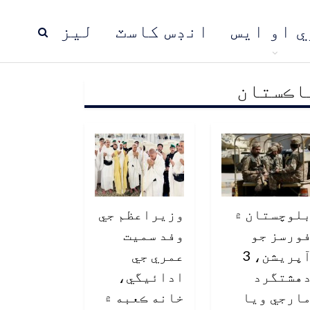
ي او ايس
انڊس کاسٽ
ليز
اڪستان
ڍ
پاڪستان
عالمي خبرون
لوچستان ۾
وزيراعظم جي
ورسز جو
وفد سميت
آپريشن، 3
عمري جي
هشتگرد
ادائيگي،
ارجي ويا
خانه ڪعبه ۾