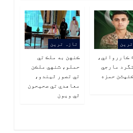
ترین
تازہ ترین
 ڪارروائي،
ڪنهن به ملڪ تي
تگرد مارجي
حملو، ٽنهي ملڪن
ئپٽن حمزه
تي تصور ٿيندو،
معاهدي تي صحيحون
ٿي ويون