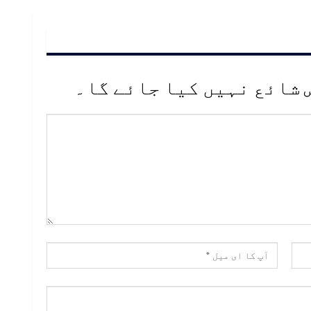
 شائع نہیں کیا جائے گا۔