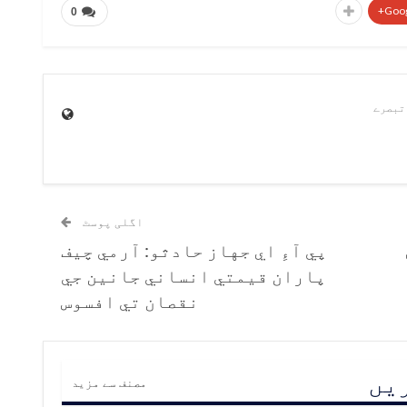
Goog
0
اگلی پوسٹ
پي آءِ اي جهاز حادثو: آرمي چيف
پاران قيمتي انساني جانين جي
نقصان تي افسوس
ریں
مصنف سے مزید