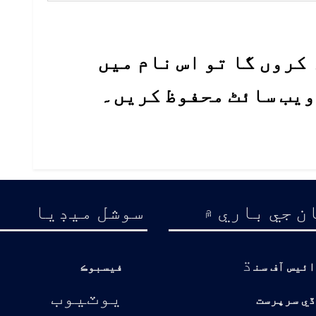
کروں گا تو اس نام میں
 ویب سائٹ محفوظ کریں۔
ن جي باري ۾
سوشل ميڊيا
ڌ
ائيس آف سن
فيسبوڪ
يوٽيوب
ڏي سرپرست