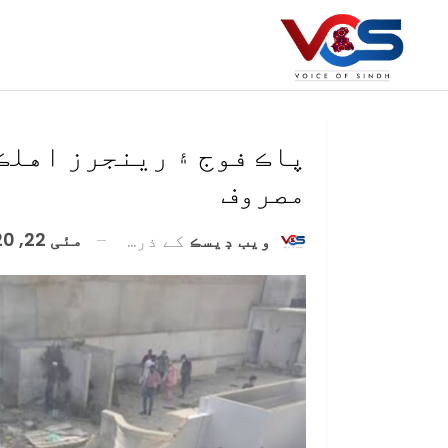
پاڪ فوج ۽ رينجرز اهل
مصروف
مئی 22, 2020
ويب ڊيسڪ
کے ذریعہ