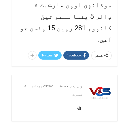
هوڏانهن اوپن مارڪيٽ ۾
ڊالر 5 پئسا سستو ٿيڻ
کانپوءِ 281 رپين 15 پئسن جو
آهي.
Twitter
Facebook
شیئر
ويب ڊيسڪ
24902 پوسٹس
0
تبصرے