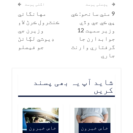
پچھلی پوسٹ
اگلی پوسٹ
9 مئي سانحو: ڪي
مهانگائي
پي ڪي جي وڏي
ڪنٽرول ڪرڻ لاءِ
وزير سميت 12
وزيرن جي
جوابدارن جا
ڊيوٽي لڳائڻ
گرفتاري وارنٽ
جو فيصلو
جاري
شاید آپ یہ بھی پسند
کریں
خاص خبرون
خاص خبرون