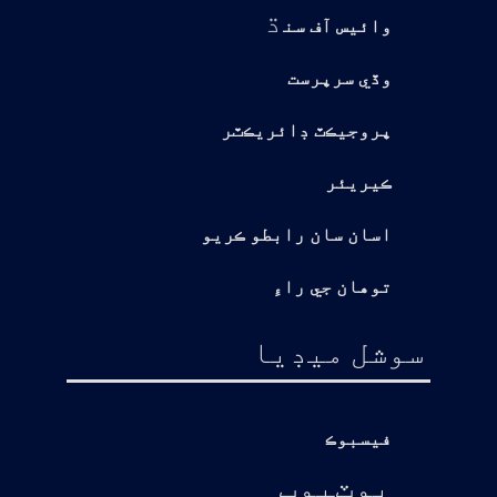
ڌ
وائيس آف سن
وڏي سرپرست
پروجيڪٽ ڊائريڪٽر
ڪيريئر
اسان سان رابطو ڪريو
توهان جي راءِ
سوشل ميڊيا
فيسبوڪ
يوٽيوب