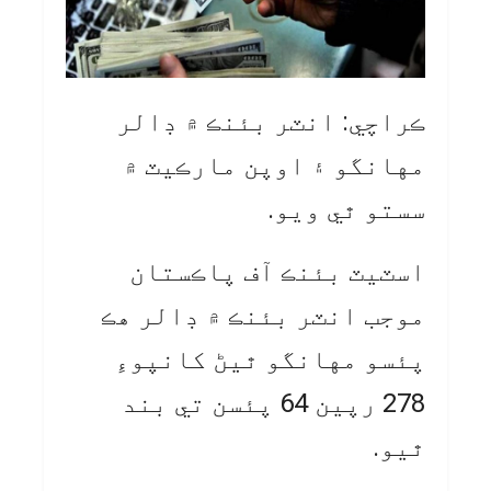
ڪراچي: انٽر بئنڪ ۾ ڊالر
مهانگو ۽ اوپن مارڪيٽ ۾
سستو ٿي ويو.
اسٽيٽ بئنڪ آف پاڪستان
موجب انٽر بئنڪ ۾ ڊالر هڪ
پئسو مهانگو ٿيڻ کانپوءِ
278 رپين 64 پئسن تي بند
ٿيو.