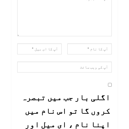
اگلی بار جب میں تبصرہ
کروں گا تو اس نام میں
اپنا نام ، ای میل اور