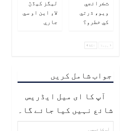
ٽڪرائجي
ليگز کيڏڻ
ويو، ڌرتي
لاءِ اين او سي
کي خطرو؟
جاري
پچھلا
اگلا
جواب شامل کریں
آپ کا ای میل ایڈریس
شائع نہیں کیا جائے گا۔