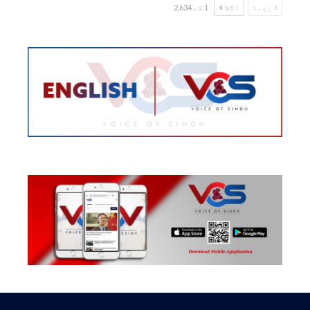
پچھلا
اگلا
1 کے 2,634