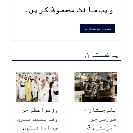
ویب سائٹ محفوظ کریں۔
پاڪستان
بلوچستان ۾
وزيراعظم جي
فورسز جو
وفد سميت عمري
آپريشن، 3
جي ادائيگي،