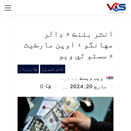
انٽر بئنڪ ۾ ڊالر
مهانگو ۽ اوپن مارڪيٽ
۾ سستو ٿي ويو
خاص خبرون
ڪاروبار
ويب ڊيسڪ
کے ذریعہ
مارچ 20, 2024
پر
0