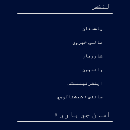
لنڪس
پاڪستان
عالمي خبرون
ڪاروبار
رانديون
اينٽرتينمنٽس
سائنس ۽ ٽيڪنالوجي
اسان جي باري ۾