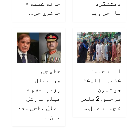
دهشتگرد
خانه ڪعبه ۾
مارجي ويا
حاضري جي…
آزاد جمون
خطي جي
ڪشمير اليڪشن
صورتحال:
جو ٽيون
وزيراعظم ۽
مرحلو: 2 ضلعن
فيلڊ مارشل
۾ چونڊ عمل…
اعليٰ سطحي وفد
سان…