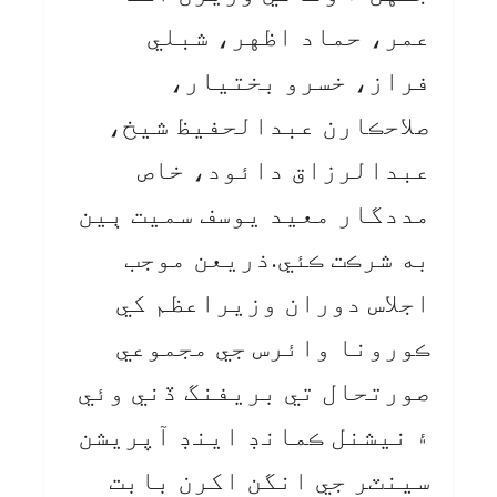
عمر، حماد اظهر، شبلي
فراز، خسرو بختيار،
صلاحڪارن عبدالحفيظ شيخ،
عبدالرزاق دائود، خاص
مددگار معيد يوسف سميت ٻين
به شرڪت ڪئي.ذريعن موجب
اجلاس دوران وزيراعظم کي
ڪورونا وائرس جي مجموعي
صورتحال تي بريفنگ ڏني وئي
۽ نيشنل ڪمانڊ اينڊ آپريشن
سينٽر جي انگن اکرن بابت