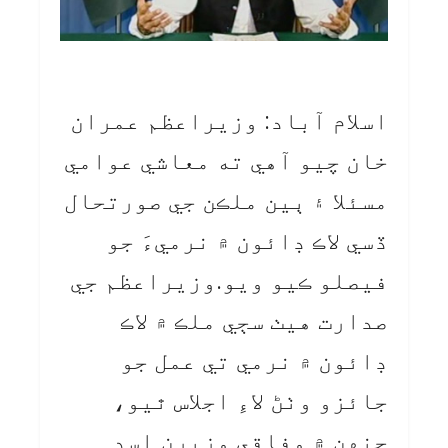
اسلام آباد: وزيراعظم عمران
خان چيو آهي ته معاشي عوامي
مسئلا ۽ ٻين ملڪن جي صورتحال
ڏسي لاڪ ڊائون ۾ نرميءَ جو
فيصلو ڪيو ويو.وزيراعظم جي
صدارت هيٺ سڄي ملڪ ۾ لاڪ
ڊائون ۾ نرمي تي عمل جو
جائزو وٺڻ لاءِ اجلاس ٿيو،
جنهن ۾ وفاقي وزيرن اسد