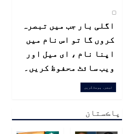
اگلی بار جب میں تبصرہ
کروں گا تو اس نام میں
اپنا نام ، ای میل اور
ویب سائٹ محفوظ کریں۔
پاڪستان