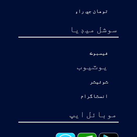
توهان جي راءِ
سوشل ميڊيا
فيسبوڪ
يوٽيوب
ٽوئيٽر
انسٽاگرام
موبائل ايپ