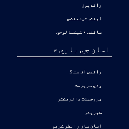
رانديون
اينٽرتينمنٽس
سائنس ۽ ٽيڪنالوجي
اسان جي باري ۾
ڌ
وائيس آف سن
وڏي سرپرست
پروجيڪٽ ڊائريڪٽر
ڪيريئر
اسان سان رابطو ڪريو