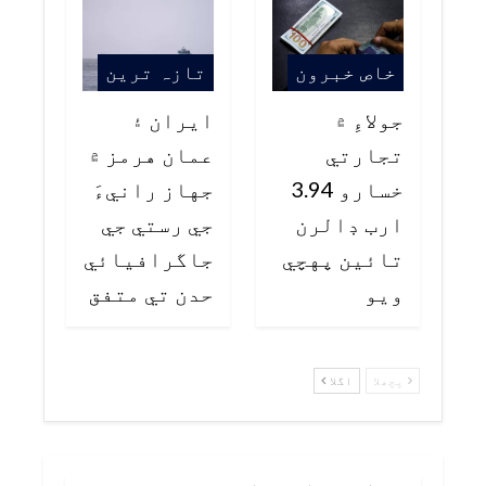
خاص خبرون
تازہ ترین
جولاءِ ۾
ايران ۽
تجارتي
عمان هرمز ۾
خسارو 3.94
جهاز رانيءَ
ارب ڊالرن
جي رستي جي
تائين پهچي
جاگرافيائي
ويو
حدن تي متفق
پچھلا
اگلا