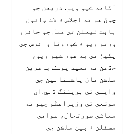
آگاهه ڪيو ويو. ذريعن جو
چوڻ هو ته اجلاس ۾ لاڪ ڊائون
بابت فيصلن تي عمل جو جائزو
ورتو ويو ۽ ڪورونا وائرس جي
پکيڙ تي به غور ڪيو ويو،
جڏهن ته معيد يوسف ٻاهرين
ملڪن مان پاڪستانين جي
واپسي تي بريفنگ ڏني.ان
موقعي تي وزيراعظم چيو ته
معاشي صورتحال، عوامي
مسئلن ۽ ٻين ملڪن جي