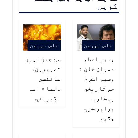
کریں
خاص خبرون
خاص خبرون
بابر اعظم
سج جون نيون
عمران خان ۽
تصويرون،
وسيم اڪرم
سائنسي
جو تاريخي
دنيا ۾ اهم
ريڪارڊ
اڳڀرائي
برابر ڪري
ڇڏيو