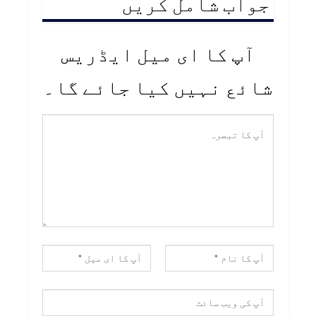
جواب شامل کریں
آپ کا ای میل ایڈریس
شائع نہیں کیا جائے گا۔