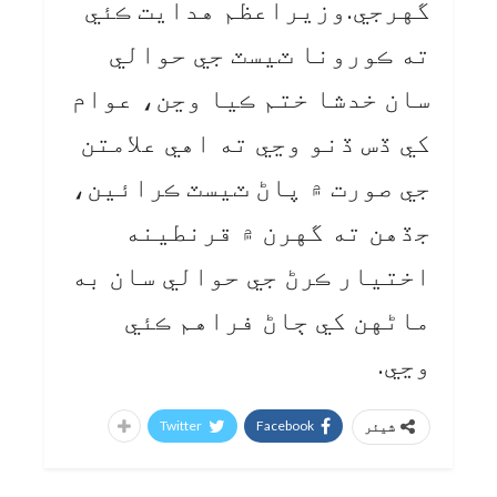
گهرجي.وزيراعظم هدايت ڪئي
ته ڪورونا ٽيسٽ جي حوالي
سان خدشا ختم ڪيا وڃن، عوام
کي ڏس ڏنو وڃي ته اهي علامتن
جي صورت ۾ پاڻ ٽيسٽ ڪرائين،
جڏهن ته گهرن ۾ قرنطينه
اختيار ڪرڻ جي حوالي سان به
ماڻهن کي ڄاڻ فراهم ڪئي
وڃي.
Twitter
Facebook
شیئر