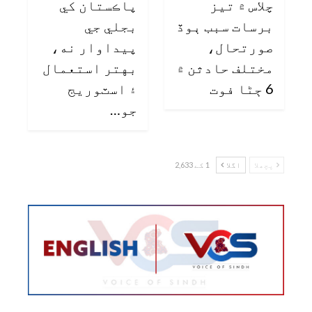
چلاس ۾ تيز
پاڪستان کي
برسات سبب ٻوڏ
بجلي جي
صورتحال،
پيداوار نه،
مختلف حادثن ۾
بهتر استعمال
6 ڄڻا فوت
۽ اسٽوريج
جو…
پچھلا
اگلا
1 کے 2,633