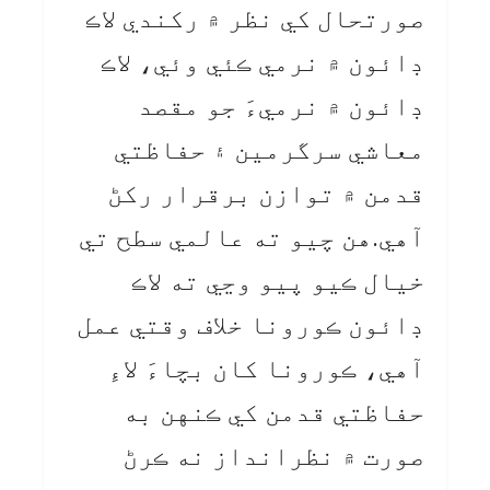
صورتحال کي نظر ۾ رکندي لاڪ
ڊائون ۾ نرمي ڪئي وئي، لاڪ
ڊائون ۾ نرميءَ جو مقصد
معاشي سرگرمين ۽ حفاظتي
قدمن ۾ توازن برقرار رکڻ
آهي.هن چيو ته عالمي سطح تي
خيال ڪيو پيو وڃي ته لاڪ
ڊائون ڪورونا خلاف وقتي عمل
آهي، ڪورونا کان بچاءَ لاءِ
حفاظتي قدمن کي ڪنهن به
صورت ۾ نظرانداز نه ڪرڻ