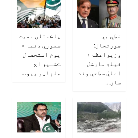
خطي جي
پاڪستان سميت
صورتحال:
سموري دنيا ۾
وزيراعظم ۽
يوم استحصال
فيلڊ مارشل
ڪشمير اڄ
اعليٰ سطحي وفد
ملهايو پيو…
سان…