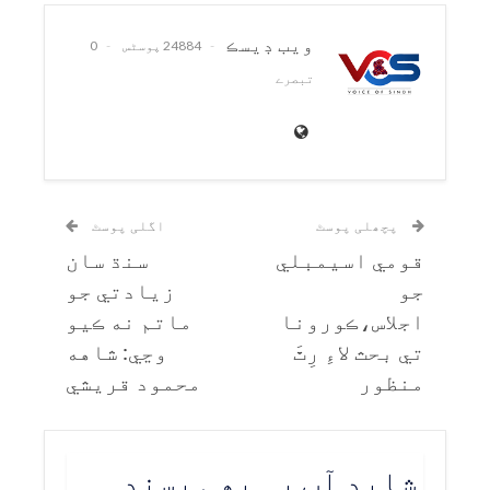
ويب ڊيسڪ
24884 پوسٹس
0
تبصرے
پچھلی پوسٹ
اگلی پوسٹ
قومي اسيمبلي
سنڌ سان
جو
زيادتي جو
اجلاس،ڪورونا
ماتم نه ڪيو
تي بحث لاءِ رِٿَ
وڃي: شاهه
منظور
محمود قريشي
شاید آپ یہ بھی پسند