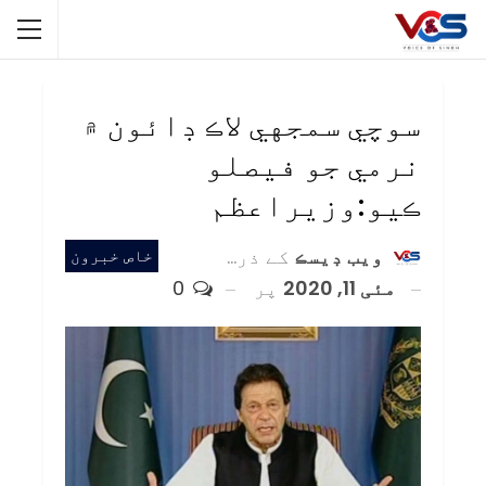
سوچي سمجهي لاڪ ڊائون ۾
نرمي جو فيصلو
ڪيو:وزيراعظم
ويب ڊيسڪ
کے ذریعہ
خاص خبرون
مئی 11, 2020
پر
0