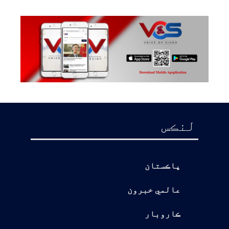
لنڪس
پاڪستان
عالمي خبرون
ڪاروبار