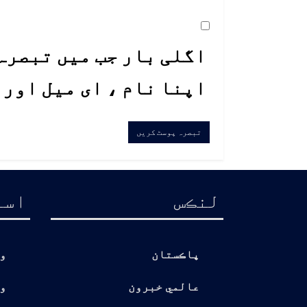
اگلی بار جب میں تبصرہ 
اپنا نام ، ای میل اور
لنڪس
اسا
پاڪستان
و
عالمي خبرون
و