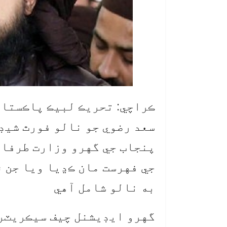
ڪراچي: تحريڪ لبيڪ پاڪستان 
سعد رضوي جو نالو فورٿ شيڊ
جي فهرست مان ڪڍيا ويا جن ۾
به نالو شامل آهي
گهرو ايڊيشنل چيف سيڪريٽري