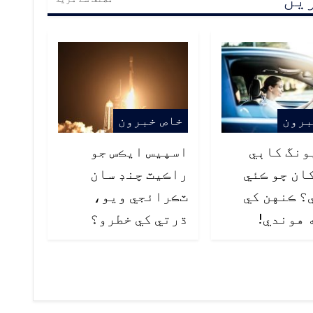
برون
خاص خبرون
ونگ کاٻي
اسپيس ايڪس جو
ان ڇو ڪئي
راڪيٽ چنڊ سان
؟ ڪنهن کي
ٽڪرائجي ويو،
 هوندي!
ڌرتي کي خطرو؟