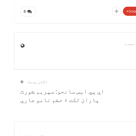
Goog
0
اگلی پوسٹ
اي پي ايس سانحو: سپريم ڪورٽ
پاران لکت ۾ حڪم نامو جاري
ریں
مصنف سے مزید