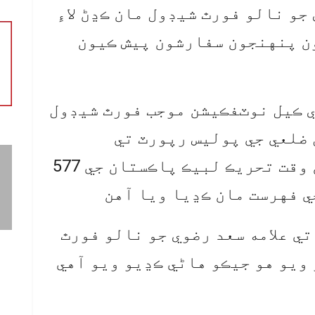
جو نالو فورٿ شيڊول مان ڪڍڻ لاءِ
ن پنهنجون سفارشون پيش ڪيون
 ڪيل نوٽفڪيشن موجب فورٿ شيڊول
ل ضلعي جي پوليس رپورٽ تي
ڪارروائي ڪئي وئي آهي ۽ هن وقت تحريڪ لبيڪ پاڪستان جي 577
ي فهرست مان ڪڍيا ويا آهن
اضح رهي ته 16 اپريل 2021 تي علامه سعد رضوي جو نالو فورٿ
 ويو هو جيڪو هاڻي ڪڍيو ويو آهي