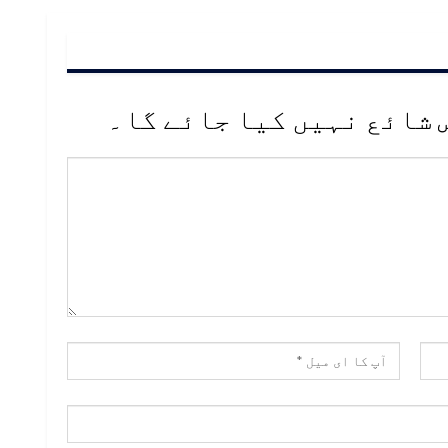
 شائع نہیں کیا جائے گا۔