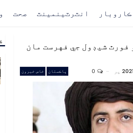
ڪاروبار
انٽرٽينمينٽ
صحت
و
پ
مُن
 فورٿ شيڊول جي فهرست مان
پر
0
پاڪستان
خاص خبرون
ب
ف
د
م