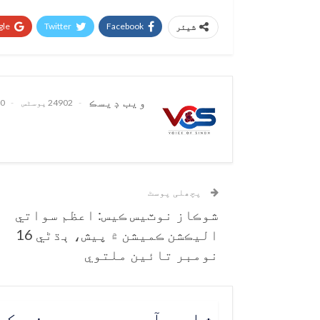
le+
Twitter
Facebook
شیئر
ويب ڊيسڪ
24902 پوسٹس
0 تبصرے
پچھلی پوسٹ
شوڪاز نوٽيس ڪيس: اعظم سواتي
اليڪشن ڪميشن ۾ پيش، ٻڌڻي 16
نومبر تائين ملتوي
شاید آپ یہ بھی پسند ک