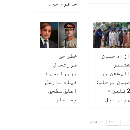
حاضري جي…
زاد جمون
خطي جي
شمير
صورتحال:
ليڪشن جو
وزيراعظم ۽
يون مرحلو:
فيلڊ مارشل
2 ضلعن ۾
اعليٰ سطحي
ونڊ عمل…
وفد سان…
چھلا
اگلا
1 کے 2,634