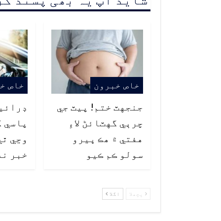
خاص خبرون
خاص خ
جنجهٽ ختم! پيٽ جي
ڊرائي
چرٻي گهٽائڻ لاءِ
پاسي ک
هفتي ۾ هڪ ڀيرو
وڃي ٿي
سولو ڪم ڪيو
خبر نه
پچھلا
اگلا