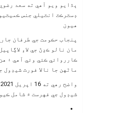
ٻڌايو ويو آهي ته سعد رضوي 
ڊسٽرڪٽ انٽيلي جنس ڪميٽيو
هيون
پنجاب حڪومت جي طرفان جاري
مان نالو ڪڍڻ جي لاءِ لاڳاپي
ماڻهن جا نالا فورٿ شيڊول ج
و
شيڊول جي فهرست ۾ شامل ڪيو