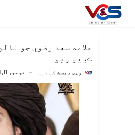
علامه سعد رضوي جو نالو
ڪڍيو ويو
نومبر 11, 2021
ويب ڊيسڪ
کے ذریعہ