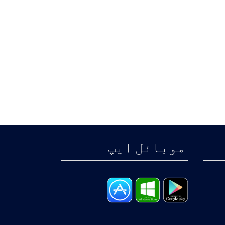
موبائل ايپ