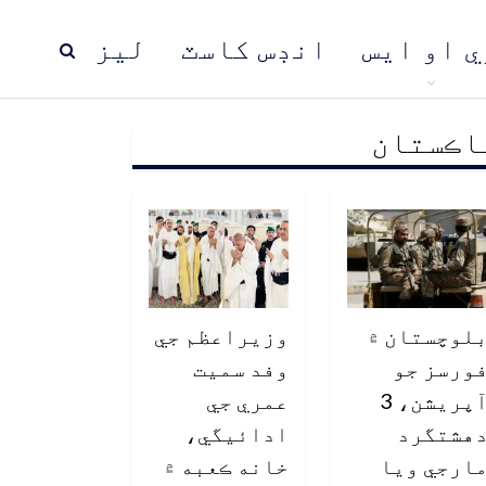
ي او ايس
انڊس کاسٽ
ليز
اڪستان
ڍ
پاڪستان
عالمي خبرون
لوچستان ۾
وزيراعظم جي
ورسز جو
وفد سميت
آپريشن، 3
عمري جي
هشتگرد
ادائيگي،
ارجي ويا
خانه ڪعبه ۾