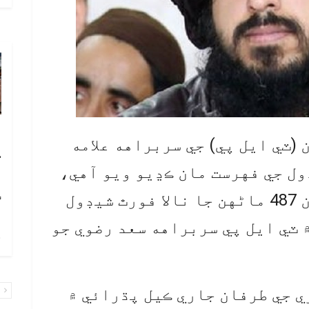
آ
(ٽي ايل پي) جي سربراهه علامه
ڪ
ول جي فهرست مان ڪڍيو ويو آهي،
ا
ٽ
پنجاب جي گهرو وزارت طرفان 487 ماڻهن جا نالا فورٿ شيڊول
 ٽي ايل پي سربراهه سعد رضوي جو
چ
 جي طرفان جاري ڪيل پڌرائي ۾
پ