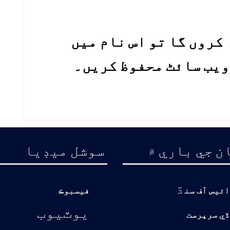
کروں گا تو اس نام میں
 ویب سائٹ محفوظ کریں۔
ن جي باري ۾
سوشل ميڊيا
ڌ
ائيس آف سن
فيسبوڪ
يوٽيوب
ڏي سرپرست