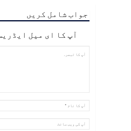
جواب شامل کریں
آپ کا ای میل ایڈریس