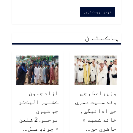
پاڪستان
وزيراعظم جي
آزاد جمون
وفد سميت عمري
ڪشمير اليڪشن
جي ادائيگي،
جو ٽيون
خانه ڪعبه ۾
مرحلو: 2 ضلعن
حاضري جي…
۾ چونڊ عمل…