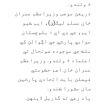
۾ وٺندو.
ذريعن موجب وزيراعظم عمران
خان مسلم ليگ(ق)، ايم ڪيو
ايم، جي ڊي اي ۽ بلوچستان
عوامي پارٽي جي اڳواڻن کي
ملڪ جي موجوده صوتحال تي
اعتماد ۾ وٺندو. وزيراعظم
عمران خان اهم حڪومتي
فيصلن بابت اتحادي پارٽين
سان مشورا ڪندو.
ياد رهي ته گذريل ڏينهن