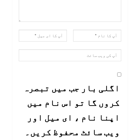
اگلی بار جب میں تبصرہ
کروں گا تو اس نام میں
اپنا نام ، ای میل اور
ویب سائٹ محفوظ کریں۔