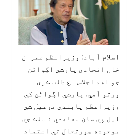
اسلام آباد: وزيراعظم عمران
خان اتحادي پارٽي اڳواڻن
جو اهم اجلاس اڄ طلب ڪري
ورتو آهي. پارٽي اڳواڻن کي
وزيراعظم پابندي مڙهيل ٽي
ايل پي سان معاهدي ۽ ملڪ جي
موجوده صورتحال تي اعتماد