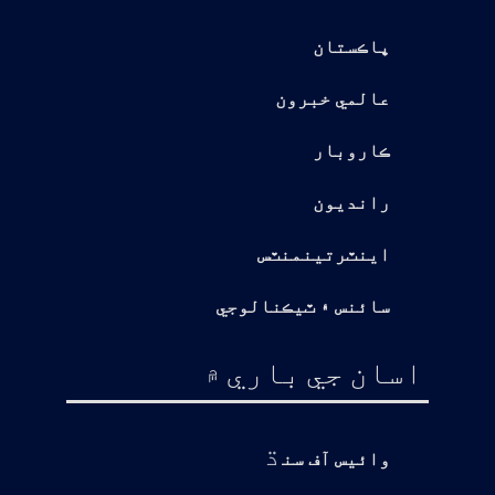
پاڪستان
عالمي خبرون
ڪاروبار
رانديون
اينٽرتينمنٽس
سائنس ۽ ٽيڪنالوجي
اسان جي باري ۾
ڌ
وائيس آف سن