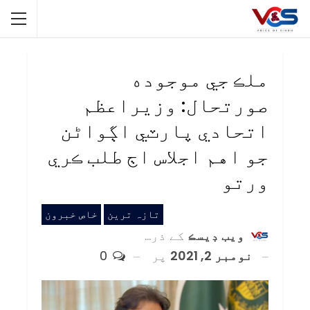
ملڪ جي موجوده
صورتحال: وزيراعظم
اتحادي پارٽي اڳواڻن
جو اهم اجلاس اڄ طلب ڪري
ورتو
تازہ ترین
خاص خبرون
ويب ڊيسڪ
کے ذریعہ
نومبر 2, 2021
پر
0