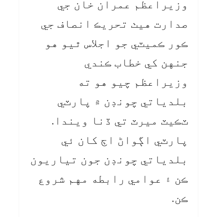
وزيراعظم عمران خان جي
صدارت هيٺ تحريڪ انصاف جي
ڪور ڪميٽي جو اجلاس ٿيو هو
جنهن کي خطاب ڪندي
وزيراعظم چيو هو ته
بلدياتي چونڊن ۾ پارٽي
ٽڪيٽ ميرٽ تي ڏنا ويندا.
پارٽي اڳواڻ اڄ کان ئي
بلدياتي چونڊن جون تياريون
ڪن ۽ عوامي رابطه مهم شروع
ڪن.