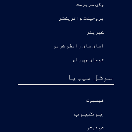
وڏي سرپرست
پروجيڪٽ ڊائريڪٽر
ڪيريئر
اسان سان رابطو ڪريو
توهان جي راءِ
سوشل ميڊيا
فيسبوڪ
يوٽيوب
ٽوئيٽر