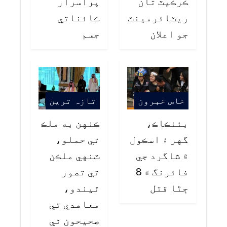
ڪرڪيٽ تان
پراسرار
ريٽائرمينٽ
ڪائناتي
جو اعلان
جسم
خاص خبرون
تازہ ترین
بئنڪاڪ،
ڪنهن به ملڪ
گهر ۽ اسڪول
تي حملو،
۾ شاگرد جي
ٽنهي ملڪن
فائرنگ ۾ 8
تي تصور
ڄڻا قتل
ٿيندو،
معاهدي تي
صحيحون ٿي