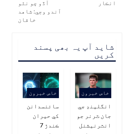
انڪار
آڏو ڇو نٿو
آندو وڃي: شاهد
خاقان
شاید آپ یہ بھی پسند
کریں
خاص خبرون
خاص خبرون
انگلينڊ جي
سائنسدانن
جان ٽرنر جو
کي حيران
انٽرنيشنل
ڪندڙ 7