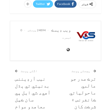
Twitter
Facebook
شیئر
ويب ڊيسڪ
24894 پوسٹس
0
تبصرے
پچھلی پوسٹ
اگلی پوسٹ
ترڪ صدر جو
نيب آرڊيننس
عالمي
بدنيتي تي ٻڌل
ماحولياتي
آهي، ٽي ايل پي
ڪانفرنس ۾
سان ڪيل
شرڪت کان
معاهدو عوام