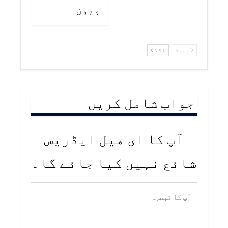
ويون
پچھلا
اگلا
جواب شامل کریں
آپ کا ای میل ایڈریس
شائع نہیں کیا جائے گا۔