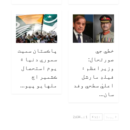
خطي جي
پاڪستان سميت
صورتحال:
سموري دنيا ۾
وزيراعظم ۽
يوم استحصال
فيلڊ مارشل
ڪشمير اڄ
اعليٰ سطحي وفد
ملهايو پيو…
سان…
پچھلا
اگلا
1 کے 2,634