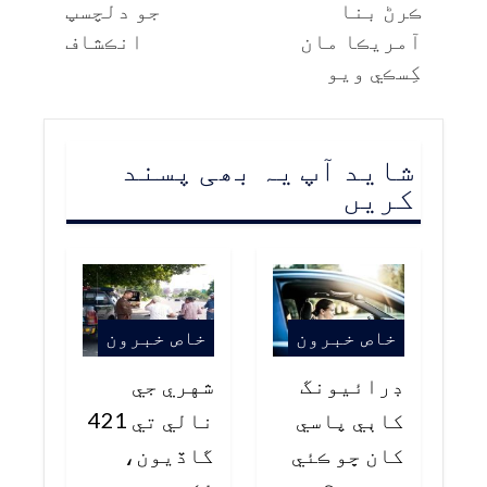
ڪرڻ بنا
جو دلچسپ
آمريڪا مان
انڪشاف
کِسڪي ويو
شاید آپ یہ بھی پسند
کریں
خاص خبرون
خاص خبرون
ڊرائيونگ
شهري جي
کاٻي پاسي
نالي تي 421
کان ڇو ڪئي
گاڏيون،