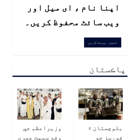
اپنا نام ، ای میل اور
ویب سائٹ محفوظ کریں۔
پاڪستان
بلوچستان ۾
وزيراعظم جي
فورسز جو
وفد سميت عمري