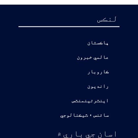
لنڪس
پاڪستان
عالمي خبرون
ڪاروبار
رانديون
اينٽرتينمنٽس
سائنس ۽ ٽيڪنالوجي
اسان جي باري ۾