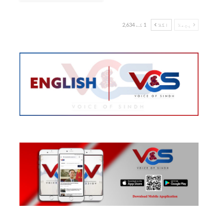
پچھلا
اگلا
1 کے 2,634