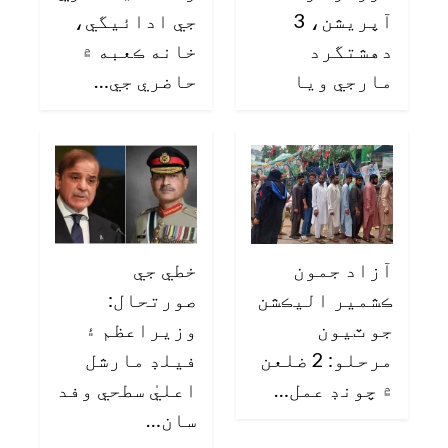
آپريشن، 3
جي ادائيگي،
دهشتگرد
خانه ڪعبه ۾
مارجي ويا
حاضري جي…
آزاد جمون
خطي جي
ڪشمير اليڪشن
صورتحال:
جو ٽيون
وزيراعظم ۽
مرحلو: 2 ضلعن
فيلڊ مارشل
۾ چونڊ عمل…
اعليٰ سطحي وفد
سان…