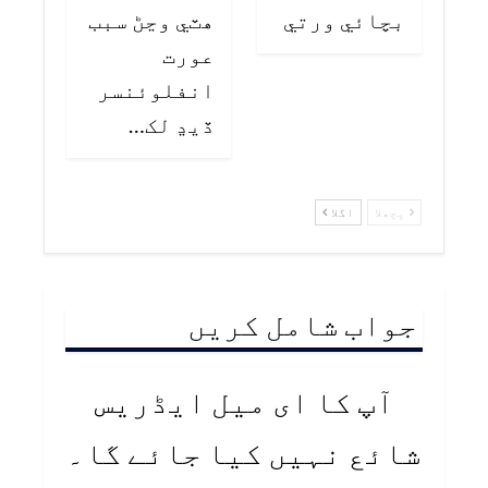
بچائي ورتي
هٽي وڃڻ سبب
عورت
انفلوئنسر
ڏيڍ لک…
پچھلا
اگلا
جواب شامل کریں
آپ کا ای میل ایڈریس
شائع نہیں کیا جائے گا۔