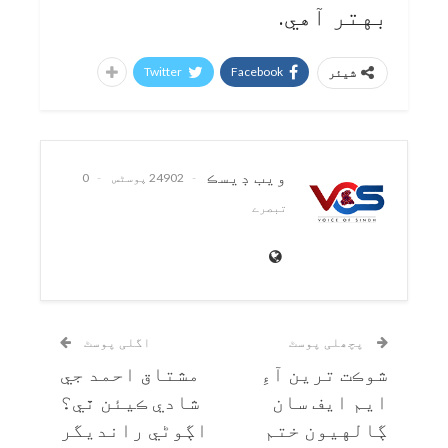
بهتر آهي.
Twitter
Facebook
شیئر
ويب ڊيسڪ
24902 پوسٹس
0
تبصرے
پچھلی پوسٹ
اگلی پوسٹ
شوڪت ترين آءِ
مشتاق احمد جي
ايم ايف سان
شادي ڪيئن ٿي؟
ڳالهيون ختم
اڳوڻي رانديگر