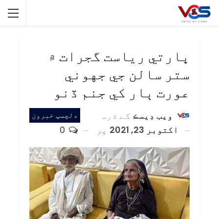
ڀارتي رياست گجرات ۾
ستر سالن جي جهوني
عورت ٻار کي جنم ڏنو
ويب ڊيسڪ
کے ذریعہ
دلچسپ خبرون
اکتوبر 23, 2021
پر
0