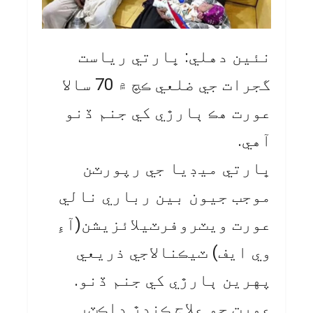
نئين دهلي: ڀارتي رياست
گجرات جي ضلعي ڪڇ ۾ 70 سالا
عورت هڪ ٻارڙي کي جنم ڏنو
آهي.
ڀارتي ميڊيا جي رپورٽن
موجب جيون بين رباري نالي
عورت ويٽروفرٽيلائزيشن(آءِ
وي ايف) ٽيڪنالاجي ذريعي
پهرين ٻارڙي کي جنم ڏنو.
عورت جو علاج ڪندڙ ڊاڪٽر