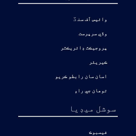
ڌ
وائيس آف سن
وڏي سرپرست
پروجيڪٽ ڊائريڪٽر
ڪيريئر
اسان سان رابطو ڪريو
توهان جي راءِ
سوشل ميڊيا
فيسبوڪ