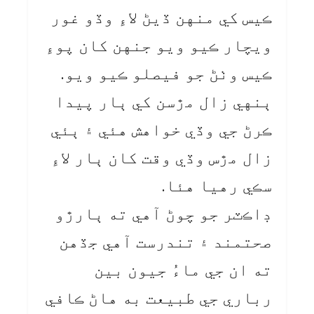
ڪيس کي منهن ڏيڻ لاءِ وڏو غور
ويچار ڪيو ويو جنهن کان پوءِ
ڪيس وٺڻ جو فيصلو ڪيو ويو.
ٻنهي زال مڙسن کي ٻار پيدا
ڪرڻ جي وڏي خواهش هئي ۽ ٻئي
زال مڙس وڏي وقت کان ٻار لاءِ
سڪي رهيا هئا.
ڊاڪٽر جو چوڻ آهي ته ٻارڙو
صحتمند ۽ تندرست آهي جڏهن
ته ان جي ماءُ جيون بين
رباري جي طبيعت به هاڻ ڪافي