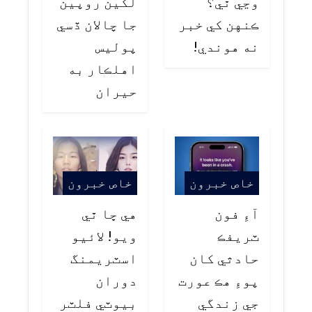
وڃي ٿي؟
لکين روپين
ڪنهن کي خبر
جا چالان ڏسي
نه هوندي!
پوليس
اهلڪار به
حيران
خاص خبرون
خاص خبرون
آءِ فون
هي ڇا ٿي
ٽريفڪ
ويو! لائيو
حادثي کان
اسٽريمنگ
پوءِ هڪ عورت
دوران
جي زندگي
بيوٽي فلٽر