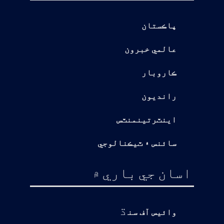
پاڪستان
عالمي خبرون
ڪاروبار
رانديون
اينٽرتينمنٽس
سائنس ۽ ٽيڪنالوجي
اسان جي باري ۾
ڌ
وائيس آف سن