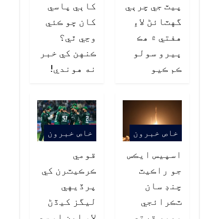
پيٽ جي چرٻي
کاٻي پاسي
گهٽائڻ لاءِ
کان ڇو ڪئي
هفتي ۾ هڪ
وڃي ٿي؟
ڀيرو سولو
ڪنهن کي خبر
ڪم ڪيو
نه هوندي!
خاص خبرون
خاص خبرون
اسپيس ايڪس
قومي
جو راڪيٽ
ڪرڪيٽرن کي
چنڊ سان
پرڏيهي
ٽڪرائجي
ليگز کيڏڻ
ويو، ڌرتي
لاءِ اين او سي