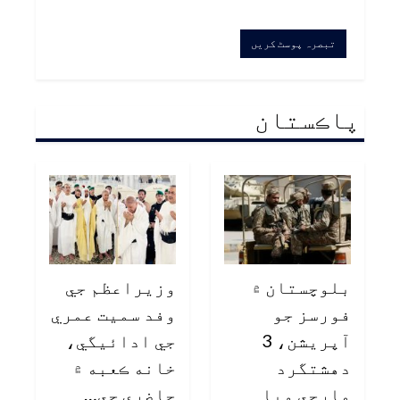
پاڪستان
بلوچستان ۾
وزيراعظم جي
فورسز جو
وفد سميت عمري
آپريشن، 3
جي ادائيگي،
دهشتگرد
خانه ڪعبه ۾
مارجي ويا
حاضري جي…