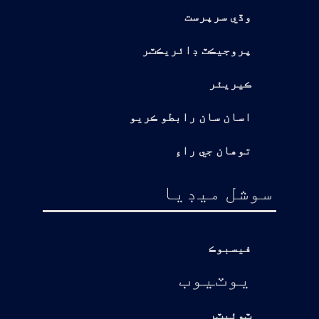
وڏي سرپرست
پروجيڪٽ ڊائريڪٽر
ڪيريئر
اسان سان رابطو ڪريو
توهان جي راءِ
سوشل ميڊيا
فيسبوڪ
يوٽيوب
ٽوئيٽر