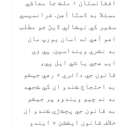
افغانستان ۽ ملڪ جا معاشي
مسئلا به ڏسڻا آهن. فرانسيسي
سفير کي نيڪالي ڏيڻ جو مطلب
اهو آهي ته اسان يورپ مان
به نڪري وينداسين. پي ڊي
ايم هجي يا ٽي ايل پي،
قانون جي دائري ۾ رهي جيڪو
به احتجاج ڪندو ان کي ڪجهه
به نه چيو ويندو، پر جيڪو
به قانون جي ڀڃڪڙي ڪندو ان
خلاف قانون ايڪشن ۾ ايندو