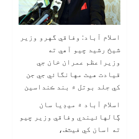
اسلام آباد: وفاقي گهرو وزير
شيخ رشيد چيو آهي ته
وزيراعظم عمران خان جي
قيادت هيٺ مهانگائي جي جن
کي جلد بوتل ۾ بند ڪنداسين
اسلام آباد ۾ ميڊيا سان
ڳالهائيندي وفاقي وزير چيو
ته اسان کي فيٽف،