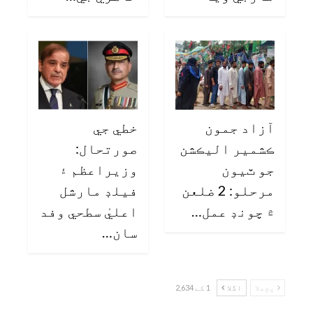
آزاد جمون
خطي جي
ڪشمير اليڪشن
صورتحال:
جو ٽيون
وزيراعظم ۽
مرحلو: 2 ضلعن
فيلڊ مارشل
۾ چونڊ عمل…
اعليٰ سطحي وفد
سان…
پچھلا
اگلا
1 کے 2,634