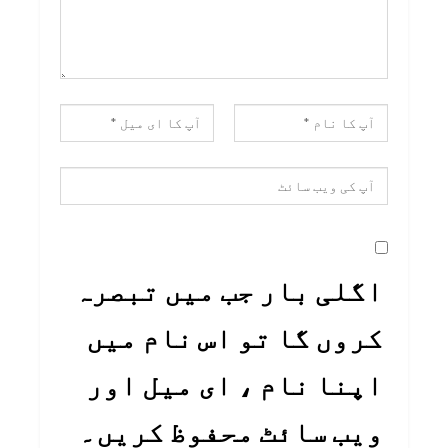
اگلی بار جب میں تبصرہ
کروں گا تو اس نام میں
اپنا نام ، ای میل اور
ویب سائٹ محفوظ کریں۔