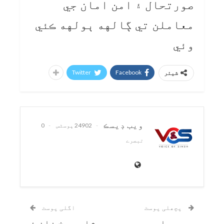
صورتحال ۽ امن امان جي
معاملن تي ڳالهه ٻولهه ڪئي
وئي
Twitter
Facebook
شیئر
ويب ڊيسڪ
24902 پوسٹس
0
تبصرے
پچھلی پوسٹ
اگلی پوسٹ
پي ڊي ايم
شاهه رخ خان ۽