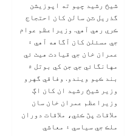
شيخ رشيد چيو ته اپوزيشن
گذريل ٽن سالن کان احتجاج
ڪري رهي آهي. وزيراعظم عوام
جي مسئلن کان آگاهه آهي ۽
عمران خان جي قيادت هيٺ ئي
مهانگائي جي جن کي بوتل ۾
بند ڪيو ويندو. وفاقي گهرو
وزير شيخ رشيد ان کان اڳ
وزيراعظم عمران خان سان
ملاقات پڻ ڪئي، ملاقات دوران
ملڪ جي سياسي ۽ معاشي