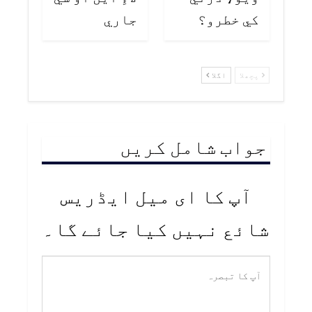
کي خطرو؟
جاري
پچھلا
اگلا
جواب شامل کریں
آپ کا ای میل ایڈریس
شائع نہیں کیا جائے گا۔