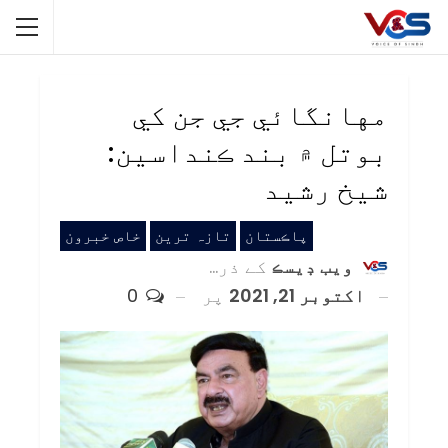
مهانگائي جي جن کي
بوتل ۾ بند ڪنداسين:
شيخ رشيد
پاڪستان
تازہ ترین
خاص خبرون
ويب ڊيسڪ
کے ذریعہ
اکتوبر 21, 2021
پر
0