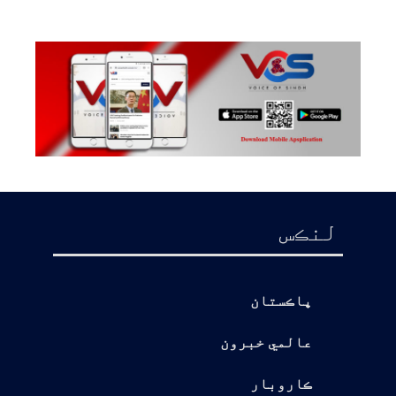
لنڪس
پاڪستان
عالمي خبرون
ڪاروبار