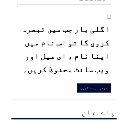
اگلی بار جب میں تبصرہ
کروں گا تو اس نام میں
اپنا نام ، ای میل اور
ویب سائٹ محفوظ کریں۔
پاڪستان