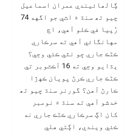
ڳالھائيندي عمران اسماعيل
چيو تھ سنڌ ۾ اٽي جو اگهه 74
رُپيا في ڪلو آهي، اڄ
مهانگائي آهي ته سرڪاري
ڪڻڪ جاري ڇو نٿي ڪئي وڃي؟
ٻڌايو وڃي ته 16 آڪٽوبر تي
ڪڻڪ جاري ڪرڻ پويان ڪهڙا
ڪارڻ آهن؟ گورنر سنڌ چيو تھ
خدشو آهي ته سنڌ ۾ نومبر
کان اڳ سرڪاري ڪڻڪ جاري نه
ڪئي ويندي، اڳتي هلي