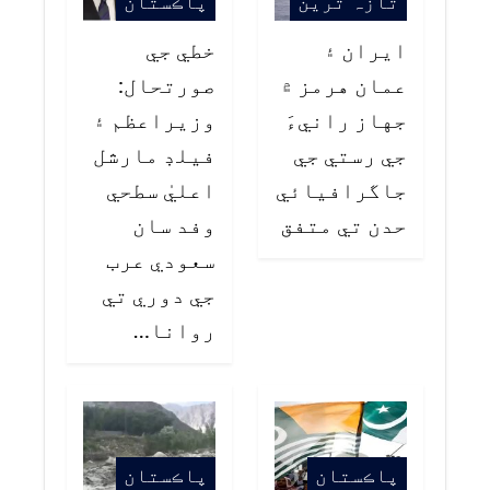
تازہ ترین
پاڪستان
ايران ۽
خطي جي
عمان هرمز ۾
صورتحال:
جهاز رانيءَ
وزيراعظم ۽
جي رستي جي
فيلڊ مارشل
جاگرافيائي
اعليٰ سطحي
حدن تي متفق
وفد سان
سعودي عرب
جي دوري تي
روانا…
پاڪستان
پاڪستان