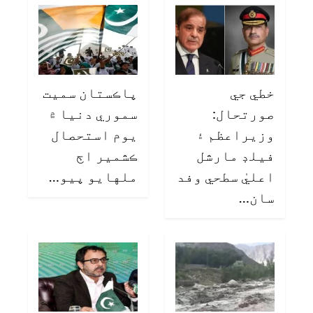
خطي جي
پاڪستان سميت
صورتحال:
سموري دنيا ۾
وزيراعظم ۽
يوم استحصال
فيلڊ مارشل
ڪشمير اڄ
اعليٰ سطحي وفد
ملهايو پيو…
سان…