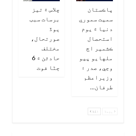
پاڪستان
چلاس ۾ تيز
سميت سموري
برسات سبب
دنيا ۾ يوم
ٻوڏ
استحصال
صورتحال،
ڪشمير اڄ
مختلف
ملهايو پيو
حادثن ۾ 6
وڃي، صدر ۽
ڄڻا فوت
وزيراعظم
طرفان…
پچھلا
اگلا