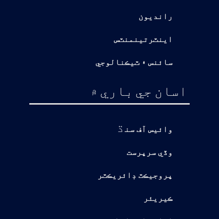
رانديون
اينٽرتينمنٽس
سائنس ۽ ٽيڪنالوجي
اسان جي باري ۾
ڌ
وائيس آف سن
وڏي سرپرست
پروجيڪٽ ڊائريڪٽر
ڪيريئر