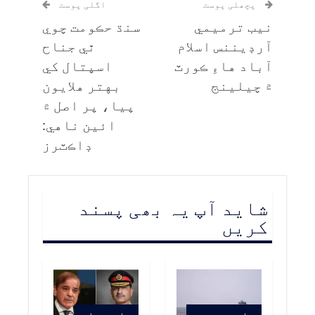
پچھلی پوسٹ
اگلی پوسٹ
نيب ترميمي
سنڌ حڪومت چوي
آرڊيننس اسلام
ٿي جناح
آباد هاءِ ڪورٽ
اسپتال کي
۾ چيلينج
بهتر هلايون
پيا، پر اصل ۾
ائين ناهي:
ڊاڪٽرز
شاید آپ یہ بھی پسند
کریں