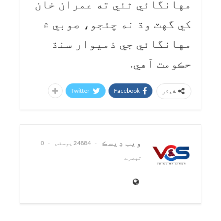
مهانگائي ٿئي ته عمران خان
کي گهٽ وڌ نه چئجو، صوبي ۾
مهانگائي جي ذميوار سنڌ
حڪومت آهي.
Twitter
Facebook
شیئر
ويب ڊيسڪ
24884 پوسٹس
0
تبصرے