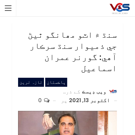
سنڌ ۾ اٽو مھانگو ٿيڻ
جي ذميوار سنڌ سرڪار
آھي: گورنر عمران
اسماعيل
پاڪستان
تازہ ترین
ويب ڊيسڪ
کے ذریعہ
اکتوبر 13, 2021
پر
0