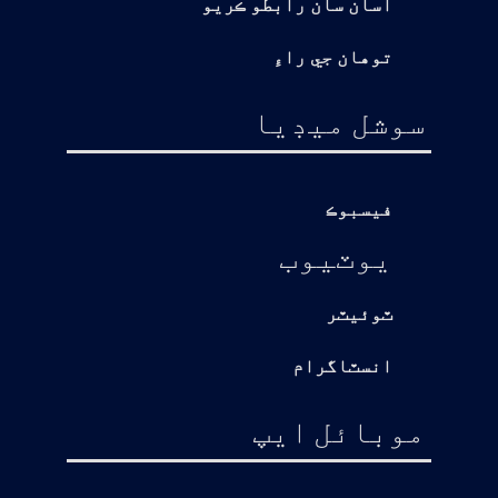
اسان سان رابطو ڪريو
توهان جي راءِ
سوشل ميڊيا
فيسبوڪ
يوٽيوب
ٽوئيٽر
انسٽاگرام
موبائل ايپ