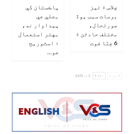
چلاس ۾ تيز
پاڪستان کي
برسات سبب ٻوڏ
بجلي جي
صورتحال،
پيداوار نه،
مختلف حادثن ۾
بهتر استعمال
6 ڄڻا فوت
۽ اسٽوريج
جو…
پچھلا
اگلا
1 کے 2,633