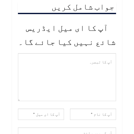
جواب شامل کریں
آپ کا ای میل ایڈریس
شائع نہیں کیا جائے گا۔