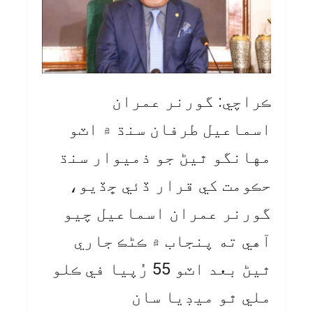
ڪراچي: گورنر عمران
اسماعيل طرفان سنڌ ۾ اٽو
مهانگو ٿيڻ جو ذميوار سنڌ
حڪومت کي قرار ڏئي ڇڏيو،
گورنر عمران اسماعيل چيو
آهي ته پنجاب ۾ ڪڻڪ جاري
ٿيڻ بعد اٽو 55 رُپيا في ڪلو
ملي ٿو ميڊيا سان