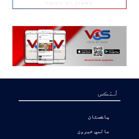
لنڪس
پاڪستان
عالمي خبرون