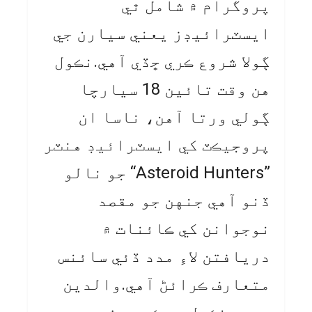
پروگرام ۾ شامل ٿي
ايسٽرائيڊز يعني سيارن جي
ڳولا شروع ڪري ڇڏي آهي.نڪول
هن وقت تائين 18 سيارچا
ڳولي ورتا آهن، ناسا ان
پروجيڪٽ کي ايسٽرائيڊ هنٽر
”Asteroid Hunters“ جو نالو
ڏنو آهي جنهن جو مقصد
نوجوانن کي ڪائنات ۾
دريافتن لاءِ مدد ڏئي سائنس
متعارف ڪرائڻ آهي.والدين
موجب نڪول جو ڪمرو شمسي