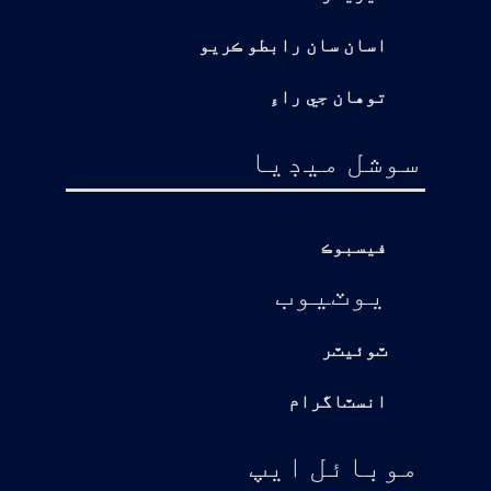
اسان سان رابطو ڪريو
توهان جي راءِ
سوشل ميڊيا
فيسبوڪ
يوٽيوب
ٽوئيٽر
انسٽاگرام
موبائل ايپ