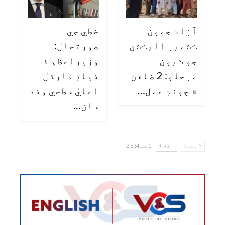
آزاد جمون
خطي جي
ڪشمير اليڪشن
صورتحال:
جو ٽيون
وزيراعظم ۽
مرحلو: 2 ضلعن
فيلڊ مارشل
۾ چونڊ عمل…
اعليٰ سطحي وفد
سان…
پچھلا
اگلا
1 کے 2,634