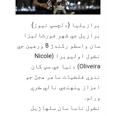
برازيليا (دلچسپ نيوز)
برازيل جي شهر فورٽاليزا
سان واسطو رکندڙ 8 ورهين جي
نڪول اوليويرا (Nicole
Oliveira) دنيا جي سڀ کان
ننڍي فلڪيات ماهر هجڻ جو
اعزاز پنهنجي نالي ڪري
ورتو.
نڪول ناسا سان سلهاڙيل