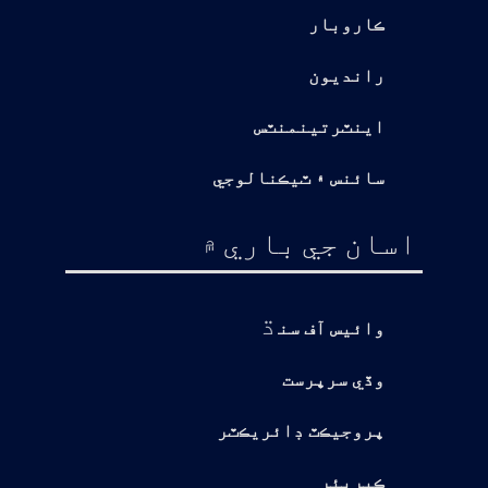
ڪاروبار
رانديون
اينٽرتينمنٽس
سائنس ۽ ٽيڪنالوجي
اسان جي باري ۾
ڌ
وائيس آف سن
وڏي سرپرست
پروجيڪٽ ڊائريڪٽر
ڪيريئر