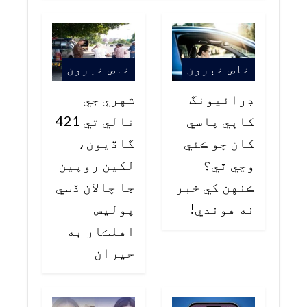
خاص خبرون
خاص خبرون
ڊرائيونگ
شهري جي
کاٻي پاسي
نالي تي 421
کان ڇو ڪئي
گاڏيون،
وڃي ٿي؟
لکين روپين
ڪنهن کي خبر
جا چالان ڏسي
نه هوندي!
پوليس
اهلڪار به
حيران