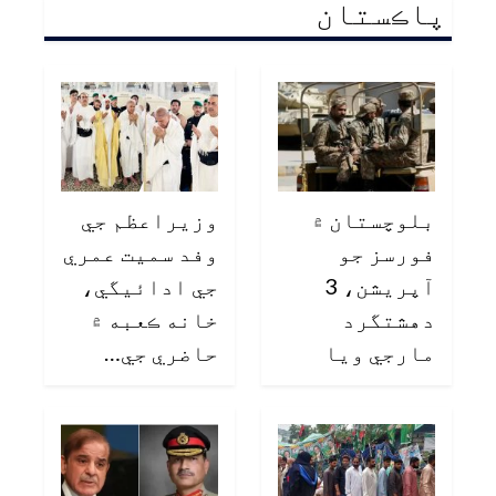
پاڪستان
بلوچستان ۾
وزيراعظم جي
فورسز جو
وفد سميت عمري
آپريشن، 3
جي ادائيگي،
دهشتگرد
خانه ڪعبه ۾
مارجي ويا
حاضري جي…