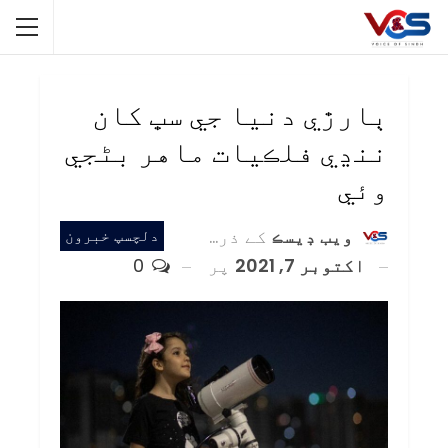
ٻارڙي دنيا جي سڀ کان
ننڍي فلڪيات ماهر بڻجي
وئي
ويب ڊيسڪ
کے ذریعہ
دلچسپ خبرون
اکتوبر 7, 2021
پر
0