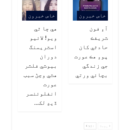
خاص خبرون
خاص خبرون
آءِ فون
هي ڇا ٿي
ٽريفڪ
ويو! لائيو
حادثي کان
اسٽريمنگ
پوءِ هڪ عورت
دوران
جي زندگي
بيوٽي فلٽر
بچائي ورتي
هٽي وڃڻ سبب
عورت
انفلوئنسر
ڏيڍ لک…
پچھلا
اگلا