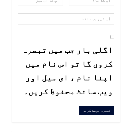
اگلی بار جب میں تبصرہ
کروں گا تو اس نام میں
اپنا نام ، ای میل اور
ویب سائٹ محفوظ کریں۔