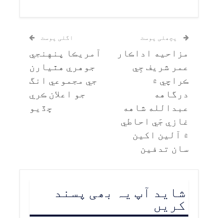
پچھلی پوسٹ
اگلی پوسٹ
مزاحيه اداڪار
آمريڪا پنهنجي
عمر شريف جِي
جوهري هٿيارن
ڪراچي ۾
جي مجموعي انگ
درگاهه
جو اعلان ڪري
عبدالله شاهه
ڇڏيو
غازي جَي احاطي
۾ آلين اکين
سان تدفين
شاید آپ یہ بھی پسند
کریں