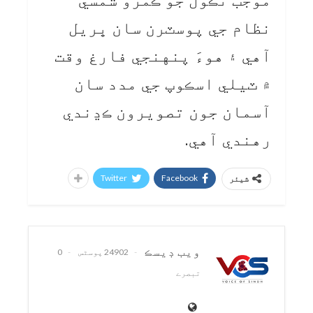
نظام جي پوسٽرن سان ڀريل
آهي ۽ هوءَ پنهنجي فارغ وقت
۾ ٽيلي اسڪوپ جي مدد سان
آسمان جون تصويرون ڪڍندي
رهندي آهي.
Twitter
Facebook
شیئر
ويب ڊيسڪ
24902 پوسٹس
0
تبصرے