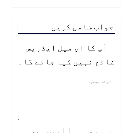
جواب شامل کریں
آپ کا ای میل ایڈریس
شائع نہیں کیا جائے گا۔