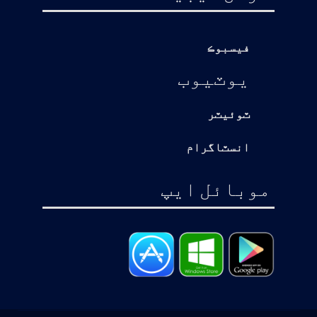
فيسبوڪ
يوٽيوب
ٽوئيٽر
انسٽاگرام
موبائل ايپ