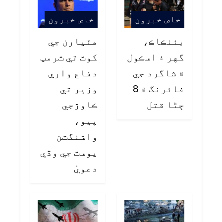
خاص خبرون
خاص خبرون
بئنڪاڪ،
هٿيارن جي
گهر ۽ اسڪول
کوٽ تي ٽرمپ
۾ شاگرد جي
دفاع واري
فائرنگ ۾ 8
وزير تي
ڄڻا قتل
ڪاوڙجي
پيو،
واشنگٽن
پوسٽ جي وڏي
دعويٰ