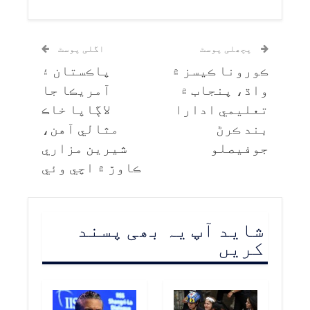
پچھلی پوسٹ
اگلی پوسٹ
ڪورونا ڪيسز ۾
پاڪستان ۽
واڌ، پنجاب ۾
آمريڪا جا
تعليمي ادارا
لاڳاپا خاڪ
بند ڪرڻ
مثالي آهن،
جوفيصلو
شيرين مزاري
ڪاوڙ ۾ اچي وئي
شاید آپ یہ بھی پسند
کریں