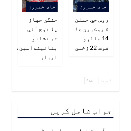
خاص خبرون
خاص خبرون
روس جي حملن
جنگي جهاز
۾ يوڪرين جا
يا فوج آئي
14 ماڻهو
ته نشانو
فوت 22 زخمي
بڻائينداسين،
ايران
پچھلا
اگلا
جواب شامل کریں