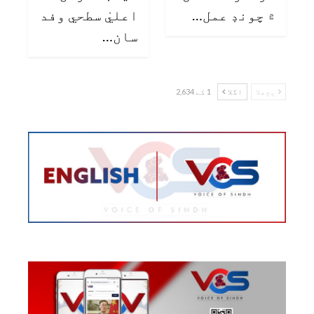
۾ چونڊ عمل…
اعليٰ سطحي وفد
سان…
پچھلا
اگلا
1 کے 2,634