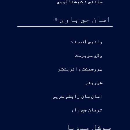
سائنس ۽ ٽيڪنالوجي
اسان جي باري ۾
ڌ
وائيس آف سن
وڏي سرپرست
پروجيڪٽ ڊائريڪٽر
ڪيريئر
اسان سان رابطو ڪريو
توهان جي راءِ
سوشل ميڊيا