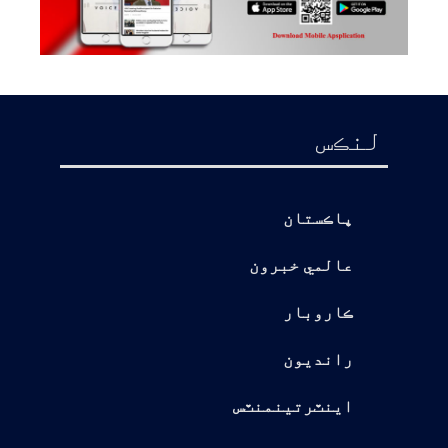
لنڪس
پاڪستان
عالمي خبرون
ڪاروبار
رانديون
اينٽرتينمنٽس