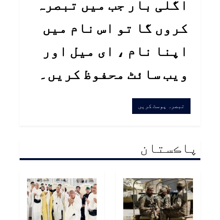
اگلی بار جب میں تبصرہ
کروں گا تو اس نام میں
اپنا نام ، ای میل اور
ویب سائٹ محفوظ کریں۔
پاڪستان