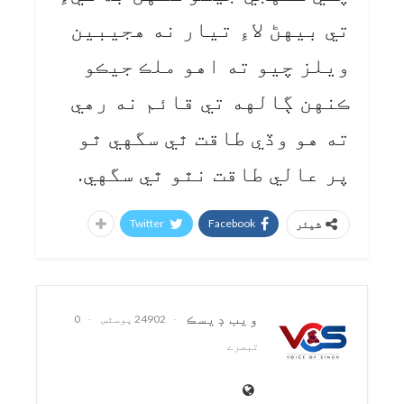
تي بيهڻ لاءِ تيار نه هجيبين
ويلز چيو ته اهو ملڪ جيڪو
ڪنهن ڳالهه تي قائم نه رهي
ته هو وڏي طاقت ٿي سگهي ٿو
پر عالي طاقت نٿو ٿي سگهي.
Twitter
Facebook
شیئر
ويب ڊيسڪ
24902 پوسٹس
0
تبصرے