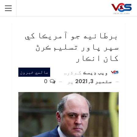
برطانيه جو آمريڪا کي
سپر پاور تسليم ڪرڻ
کان انڪار
ويب ڊيسڪ
کے ذریعہ
عالمي خبرون
ستمبر 3, 2021
پر
0