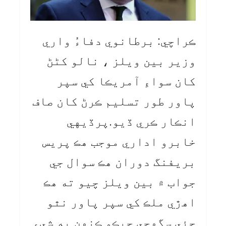
ڪراچي: برطانوي دفاءُ واري
وزير بين ويلز ، نالو کڻڻ
کان سواءِ آمريڪا کي سپر
پاور طور تسليم ڪرڻ کان صاف
انڪار ڪري ڏيو.پرڏيهي
خابرو اداري موجب هڪ پريس
بريفنگ دوران هڪ سوال جي
جواب ۾ بين ويلز چيو ته هڪ
اهڙي ملڪ کي سپر پاور نٿو
چئي سگهجي جيڪو ڪنهن به شيءِ