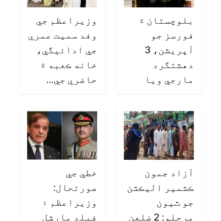
بلوچستان ۾
وزيراعظم جي
فورسز جو
وفد سميت عمري
آپريشن، 3
جي ادائيگي،
دهشتگرد
خانه ڪعبه ۾
مارجي ويا
حاضري جي…
آزاد جمون
خطي جي
ڪشمير اليڪشن
صورتحال:
جو ٽيون
وزيراعظم ۽
مرحلو: 2 ضلعن
فيلڊ مارشل