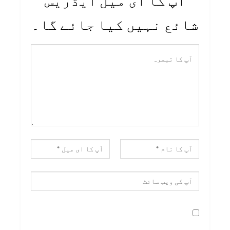
آپ کا ای میل ایڈریس
شائع نہیں کیا جائے گا۔