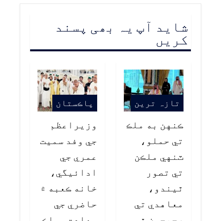
شاید آپ یہ بھی پسند
کریں
تازہ ترین
پاڪستان
ڪنهن به ملڪ
وزيراعظم
تي حملو،
جي وفد سميت
ٽنهي ملڪن
عمري جي
تي تصور
ادائيگي،
ٿيندو،
خانه ڪعبه ۾
معاهدي تي
حاضري جي
صحيحون ٿي
سعادت، ملڪ