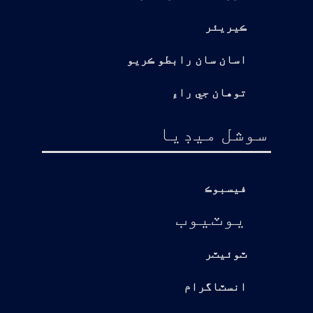
ڪيريئر
اسان سان رابطو ڪريو
توهان جي راءِ
سوشل ميڊيا
فيسبوڪ
يوٽيوب
ٽوئيٽر
انسٽاگرام