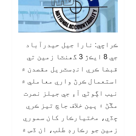
ڪراچي: نارا جيل حيدرآباد
جي 8 ايڪڙ 3 گھنٽا زمين تي
قبضا ڪري انڊسٽريل مقصدن ۾
استعمال ڪرڻ واري معاملي ۾
نيب اڳوڻي آءِ جي جيلز نصرت
مڱڻ ۽ ٻين خلاف جاچ تيز ڪري
ڇڏي، مختيارڪار کان سموري
زمين جو رڪارڊ طلب، ان ڏس ۾