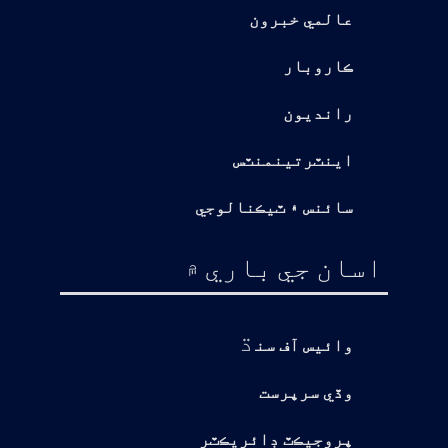
عالمي خبرون
ڪاروبار
رانديون
اينٽرتينمنٽس
سائنس ۽ ٽيڪنالوجي
اسان جي باري ۾
ڌ
وائيس آف سن
وڏي سرپرست
پروجيڪٽ ڊائريڪٽر