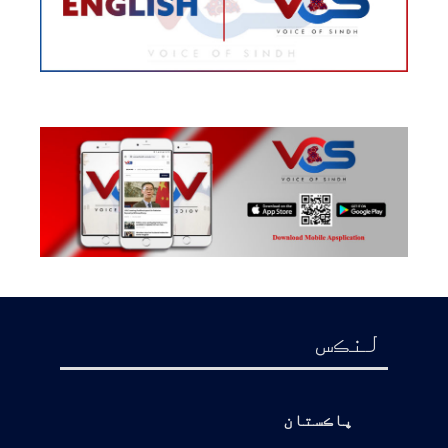
لنڪس
پاڪستان