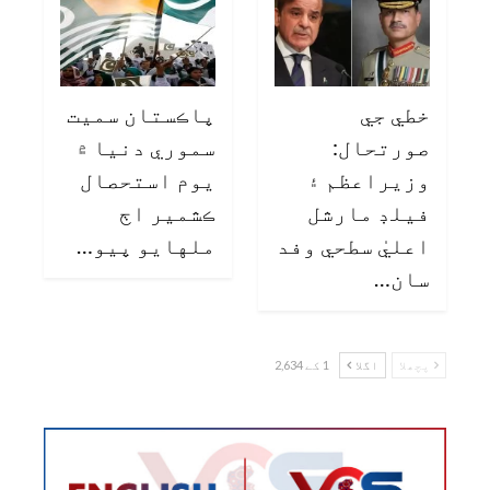
خطي جي
پاڪستان سميت
صورتحال:
سموري دنيا ۾
وزيراعظم ۽
يوم استحصال
فيلڊ مارشل
ڪشمير اڄ
اعليٰ سطحي وفد
ملهايو پيو…
سان…
پچھلا
اگلا
1 کے 2,634