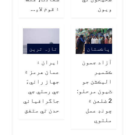
ويون
۽ قوم لاءِ…
پاڪستان
تازہ ترین
آزاد جمون
ايران ۽
ڪشمير
عمان هرمز ۾
اليڪشن جو
جهاز رانيءَ
ٽيون مرحلو:
جي رستي جي
2 ضلعن ۾
جاگرافيائي
چونڊ عمل
حدن تي متفق
ملتوي