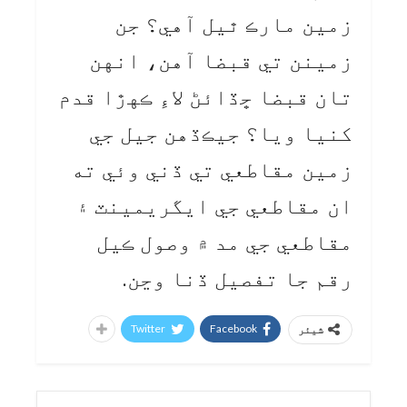
زمين مارڪ ٿيل آهي؟ جن
زمينن تي قبضا آهن، انهن
تان قبضا ڇڏائڻ لاءِ ڪهڙا قدم
کنيا ويا؟ جيڪڏهن جيل جي
زمين مقاطعي تي ڏني وئي ته
ان مقاطعي جي ايگريمينٽ ۽
مقاطعي جي مد ۾ وصول ڪيل
رقم جا تفصيل ڏنا وڃن.
Twitter
Facebook
شیئر