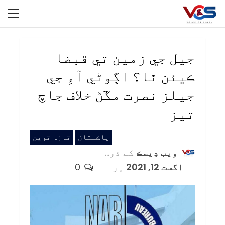
جيل جي زمين تي قبضا
ڪيئن ٿا؟ اڳوڻي آءِ جي
جيلز نصرت مڱڻ خلاف جاچ
تيز
پاڪستان
تازہ ترین
ويب ڊيسڪ
کے ذریعہ
اگست 12, 2021
پر
0