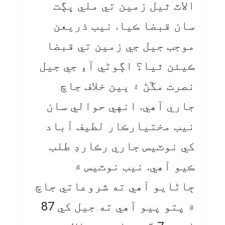
الاٽ ٿيل زمين تي ملي ڀڳت
سان قبضا ڪيا. نيب ذريعن
موجب جيل جي زمين تي قبضا
ڪيئن ٿيا؟ اڳوڻي آءِ جي جيل
نصرت مڱڻ ۽ ٻين خلاف جاچ
جاري آهي. انهي حوالي سان
نيب مختيارڪار لطيف آباد
کي نوٽيس جاري رڪارڊ طلب
ڪيو آهي. نيب نوٽيس ۾
ڄاڻايو آهي ته شروعاتي جاچ
۾ پتو پيو آهي ته جيل کي 87