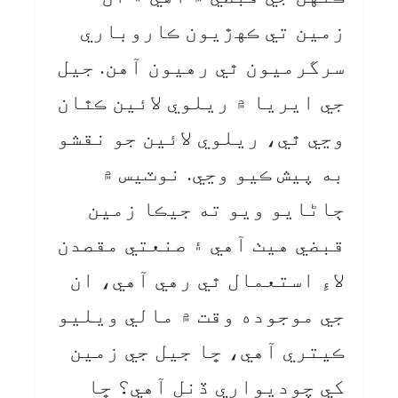
زمين تي ڪهڙيون ڪاروباري
سرگرميون ٿي رهيون آهن. جيل
جي ايريا ۾ ريلوي لائين ڪٿان
وڃي ٿي، ريلوي لائين جو نقشو
به پيش ڪيو وڃي. نوٽيس ۾
ڄاڻايو ويو ته جيڪا زمين
قبضي هيٺ آهي ۽ صنعتي مقصدن
لاءِ استعمال ٿي رهي آهي، ان
جي موجوده وقت ۾ مالي ويليو
ڪيتري آهي، ڇا جيل جي زمين
کي چوديواري ڏنل آهي؟ ڇا