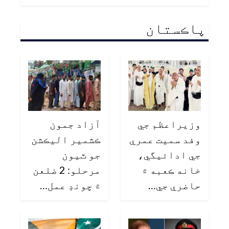
پاڪستان
وزيراعظم جي
آزاد جمون
وفد سميت عمري
ڪشمير اليڪشن
جي ادائيگي،
جو ٽيون
خانه ڪعبه ۾
مرحلو: 2 ضلعن
حاضري جي…
۾ چونڊ عمل…