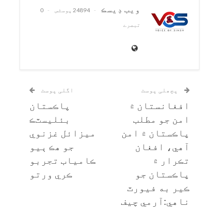
ويب ڊيسڪ
24894 پوسٹس
0
تبصرے
پچھلی پوسٹ
اگلی پوسٹ
افغانستان ۾
پاڪستان
امن جو مطلب
بئليسٽڪ
پاڪستان ۾ امن
ميزائل غزنوي
آهي، افغان
جو هڪ ٻيو
تڪرار ۾
ڪامياب تجربو
پاڪستان جو
ڪري ورتو
ڪير به فيورٽ
ناهي:آرمي چيف