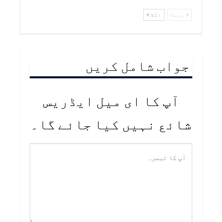
پچھلا
اگلا
جواب شامل کریں
آپ کا ای میل ایڈریس
شائع نہیں کیا جائے گا۔