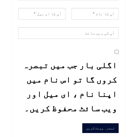
اگلی بار جب میں تبصرہ
کروں گا تو اس نام میں
اپنا نام ، ای میل اور
ویب سائٹ محفوظ کریں۔