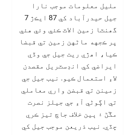
مليل معلومات موجب نارا
جيل حيدرآباد کي 87 ايڪڙ 7
گھنٽا زمين الاٽ ڪئي وئي هئي
پر ڪجهه ماڻهن زمين تي قبضا
ڪيا، اهڙي ريت جيل جي وڏي
ايراضي کي انڊسٽريل مقصدن
لاءِ استعمال ڪيو. نيب جيل جي
زمينن تي قبضن واري معاملي
تي اڳوڻي آءِ جي جيلز نصرت
مڱڻ ۽ ٻين خلاف جاچ تيز ڪري
ڇڏي. نيب ذريعن موجب جيل کي