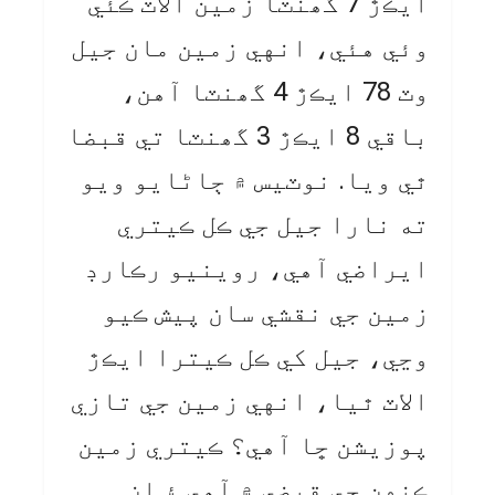
ايڪڙ 7 گھنٽا زمين الاٽ ڪئي
وئي هئي، انهي زمين مان جيل
وٽ 78 ايڪڙ 4 گھنٽا آهن،
باقي 8 ايڪڙ 3 گھنٽا تي قبضا
ٿي ويا. نوٽيس ۾ ڄاڻايو ويو
ته نارا جيل جي ڪل ڪيتري
ايراضي آهي، روينيو رڪارڊ
زمين جي نقشي سان پيش ڪيو
وڃي، جيل کي ڪل ڪيترا ايڪڙ
الاٽ ٿيا، انهي زمين جي تازي
پوزيشن ڇا آهي؟ ڪيتري زمين
ڪنهن جي قبضي ۾ آهي ۽ ان