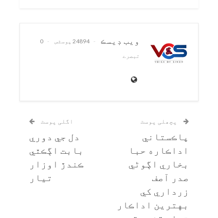
ويب ڊيسڪ
24894 پوسٹس
0
تبصرے
پچھلی پوسٹ
اگلی پوسٹ
پاڪستاني
دل جي دوري
اداڪاره حبا
بابت اڳڪٿي
بخاري اڳوڻي
ڪندڙ اوزار
صدر آصف
تيار
زرداري کي
بهترين اداڪار