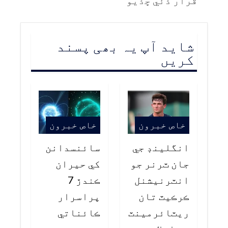
قرار ڏئي ڇڏيو
شاید آپ یہ بھی پسند
کریں
خاص خبرون
خاص خبرون
انگلينڊ جي
سائنسدانن
جان ٽرنر جو
کي حيران
انٽرنيشنل
ڪندڙ 7
ڪرڪيٽ تان
پراسرار
ريٽائرمينٽ
ڪائناتي