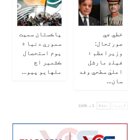
خطي جي
پاڪستان سميت
صورتحال:
سموري دنيا ۾
وزيراعظم ۽
يوم استحصال
فيلڊ مارشل
ڪشمير اڄ
اعليٰ سطحي وفد
ملهايو پيو…
سان…
پچھلا
اگلا
1 کے 2,634