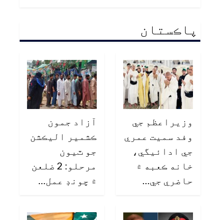
پاڪستان
وزيراعظم جي
آزاد جمون
وفد سميت عمري
ڪشمير اليڪشن
جي ادائيگي،
جو ٽيون
خانه ڪعبه ۾
مرحلو: 2 ضلعن
حاضري جي…
۾ چونڊ عمل…