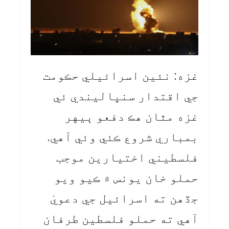
غزه: نئين اسرائيلي حڪومت
جي اقتدار سنڀاليندي ئي
غزه مٿان هڪ دفعو ٻيهر
بمباري شروع ڪئي وئي آهي.
فلسطيني اختيارين موجب
حملو خان يونس ۾ ڪيو ويو
جڏهن ته اسرائيل جي دعويٰ
آهي ته حملو فلسطين طرفان