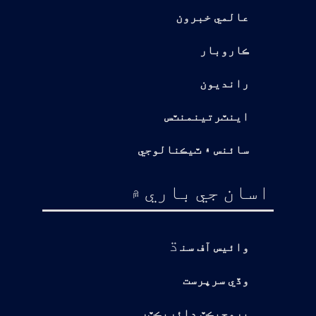
عالمي خبرون
ڪاروبار
رانديون
اينٽرتينمنٽس
سائنس ۽ ٽيڪنالوجي
اسان جي باري ۾
ڌ
وائيس آف سن
وڏي سرپرست
پروجيڪٽ ڊائريڪٽر