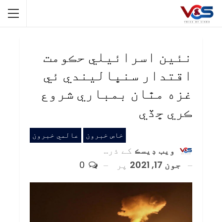
نئين اسرائيلي حڪومت
اقتدار سنڀاليندي ئي
غزه مٿان بمباري شروع
ڪري ڇڏي
خاص خبرون
عالمي خبرون
ويب ڊيسڪ
کے ذریعہ
جون 17, 2021
پر
0