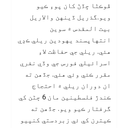
ڦوڪڻا ڇڏڻ کان پوءِ ڪيو
ويو.گذريل ڏينهن والاريل
بيت المقدس ۾ سوين
انتهاپسند يهودين ريلي ڪڍي
هئي. ريلي جي حفاظت لاءِ
اسرائيلي فورس جي وڏي نفري
مقرر ڪئي وئي هئي. جڏهن ته
ان دوران ريلي ۾ احتجاج
ڪندڙ فلسطينين مان 6 ڄڻن کي
گرفتار ڪيو ويو. جڏهن ته
ڪيترن کي ئي زبردستي کنڀيو