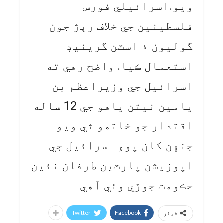
ويو.اسرائيلي فورس
فلسطينين جي خلاف رٻڙ جون
گوليون ۽ اسٽن گرينيڊ
استعمال ڪيا. واضح رهي ته
اسرائيل جي وزيراعظم بن
يامين نيتن ياهو جي 12 ساله
اقتدار جو خاتمو ٿي ويو
جنهن کان پوءِ اسرائيل جي
اپوزيشن پارٽين طرفان نئين
حڪومت جوڙي وئي آهي
Twitter
Facebook
شیئر