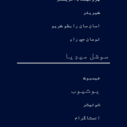
ڪيريئر
اسان سان رابطو ڪريو
توهان جي راءِ
سوشل ميڊيا
فيسبوڪ
يوٽيوب
ٽوئيٽر
انسٽاگرام