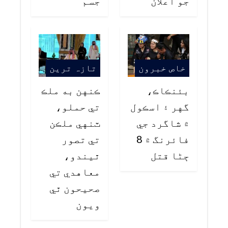
جو اعلان
جسم
خاص خبرون
تازہ ترین
بئنڪاڪ،
ڪنهن به ملڪ
گهر ۽ اسڪول
تي حملو،
۾ شاگرد جي
ٽنهي ملڪن
فائرنگ ۾ 8
تي تصور
ڄڻا قتل
ٿيندو،
معاهدي تي
صحيحون ٿي
ويون