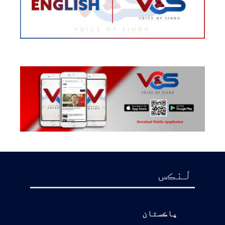
لنڪس
پاڪستان