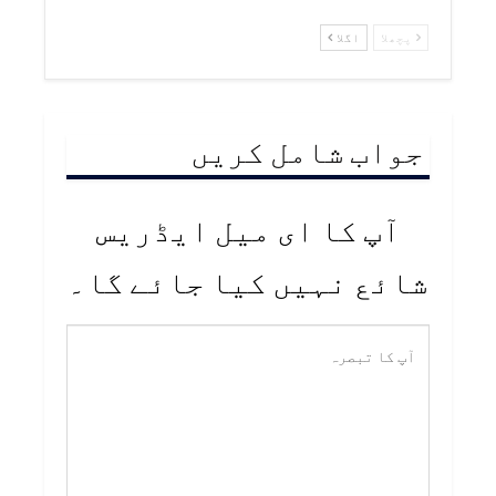
پچھلا
اگلا
جواب شامل کریں
آپ کا ای میل ایڈریس
شائع نہیں کیا جائے گا۔