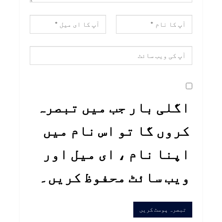
اگلی بار جب میں تبصرہ
کروں گا تو اس نام میں
اپنا نام ، ای میل اور
ویب سائٹ محفوظ کریں۔