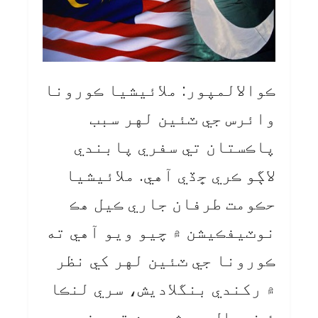
ڪوالالمپور: ملائيشيا ڪورونا
وائرس جي ٽئين لهر سبب
پاڪستان تي سفري پابندي
لاڳو ڪري ڇڏي آهي. ملائيشيا
حڪومت طرفان جاري ڪيل هڪ
نوٽيفڪيشن ۾ چيو ويو آهي ته
ڪورونا جي ٽئين لهر کي نظر
۾ رکندي بنگلاديش، سري لنڪا
۽ نيپال جي شهرين تي سفري