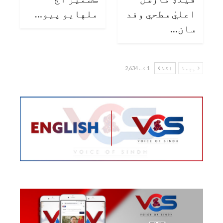
اعليٰ سطحي وفد
ملهايو پيو…
سان…
پچھلا
اگلا
1 کے 2,634