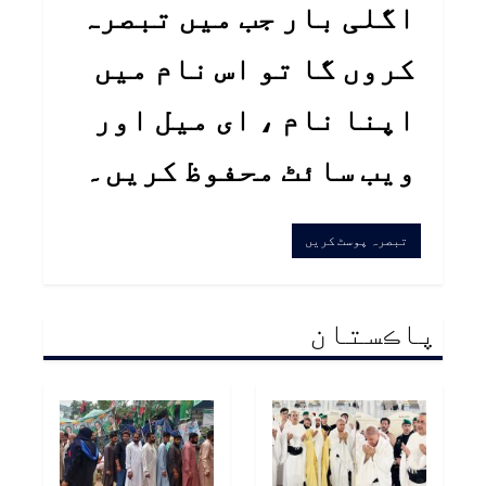
اگلی بار جب میں تبصرہ
کروں گا تو اس نام میں
اپنا نام ، ای میل اور
ویب سائٹ محفوظ کریں۔
پاڪستان