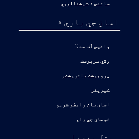
سائنس ۽ ٽيڪنالوجي
اسان جي باري ۾
ڌ
وائيس آف سن
وڏي سرپرست
پروجيڪٽ ڊائريڪٽر
ڪيريئر
اسان سان رابطو ڪريو
توهان جي راءِ
سوشل ميڊيا