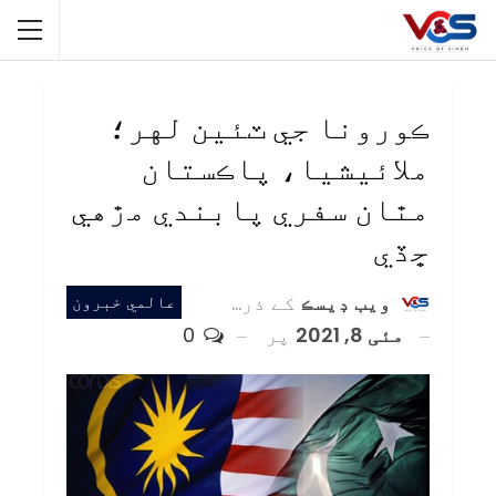
ڪورونا جي ٽئين لهر؛
ملائيشيا، پاڪستان
مٿان سفري پابندي مڙهي
ڇڏي
ويب ڊيسڪ
کے ذریعہ
عالمي خبرون
مئی 8, 2021
پر
0