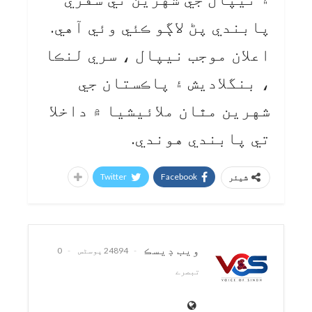
پابندي پڻ لاڳو ڪئي وئي آهي.
اعلان موجب نيپال ، سري لنڪا
، بنگلاديش ۽ پاڪستان جي
شهرين مٿان ملائيشيا ۾ داخلا
تي پابندي هوندي.
Twitter
Facebook
شیئر
ويب ڊيسڪ
24894 پوسٹس
0
تبصرے