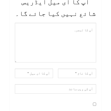
آپ کا ای میل ایڈریس
شائع نہیں کیا جائے گا۔