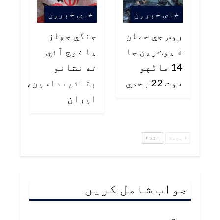
خاص خبرون
خاص خبرون
روس جي حملن
جنگي جهاز
۾ يوڪرين جا
يا فوج آئي
14 ماڻهو
ته نشانو
فوت 22 زخمي
بڻائينداسين،
ايران
پچھلا
اگلا
جواب شامل کریں