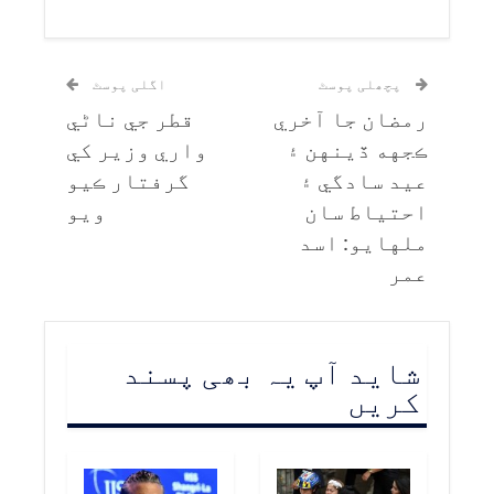
پچھلی پوسٹ
اگلی پوسٹ
رمضان جا آخري
قطر جي ناڻي
ڪجهه ڏينهن ۽
واري وزير کي
عيد سادگي ۽
گرفتار ڪيو
احتياط سان
ويو
ملهايو: اسد
عمر
شاید آپ یہ بھی پسند
کریں