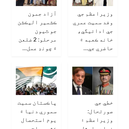
وزيراعظم جي
آزاد جمون
وفد سميت عمري
ڪشمير اليڪشن
جي ادائيگي،
جو ٽيون
خانه ڪعبه ۾
مرحلو: 2 ضلعن
حاضري جي…
۾ چونڊ عمل…
خطي جي
پاڪستان سميت
صورتحال:
سموري دنيا ۾
وزيراعظم ۽
يوم استحصال
فيلڊ مارشل
ڪشمير اڄ