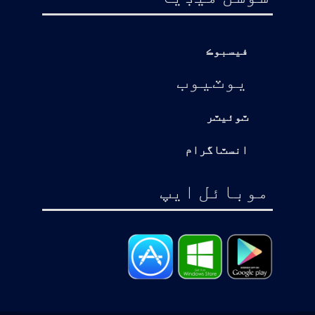
فيسبوڪ
يوٽيوب
ٽوئيٽر
انسٽاگرام
موبائل ايپ