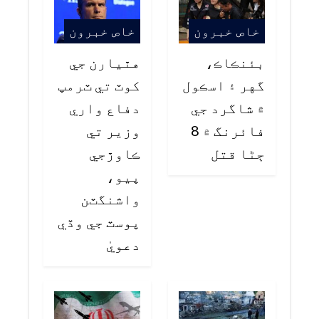
خاص خبرون
خاص خبرون
بئنڪاڪ،
هٿيارن جي
گهر ۽ اسڪول
کوٽ تي ٽرمپ
۾ شاگرد جي
دفاع واري
فائرنگ ۾ 8
وزير تي
ڄڻا قتل
ڪاوڙجي
پيو،
واشنگٽن
پوسٽ جي وڏي
دعويٰ