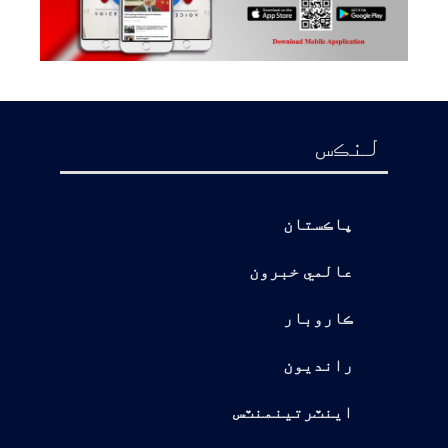
لنڪس
پاڪستان
عالمي خبرون
ڪاروبار
رانديون
اينٽرتينمنٽس