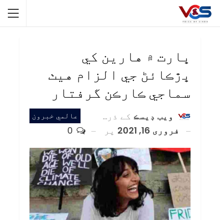
ڀارت ۾ هارين کي
ڀڙڪائڻ جي الزام هيٺ
سماجي ڪارڪن گرفتار
ويب ڊيسڪ
کے ذریعہ
عالمي خبرون
فروری 16, 2021
پر
0