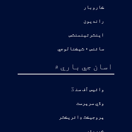
ڪاروبار
رانديون
اينٽرتينمنٽس
سائنس ۽ ٽيڪنالوجي
اسان جي باري ۾
ڌ
وائيس آف سن
وڏي سرپرست
پروجيڪٽ ڊائريڪٽر
ڪيريئر