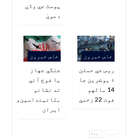
پوسٽ جي وڏي
دعويٰ
خاص خبرون
خاص خبرون
روس جي حملن
جنگي جهاز
۾ يوڪرين جا
يا فوج آئي
14 ماڻهو
ته نشانو
فوت 22 زخمي
بڻائينداسين،
ايران
پچھلا
اگلا