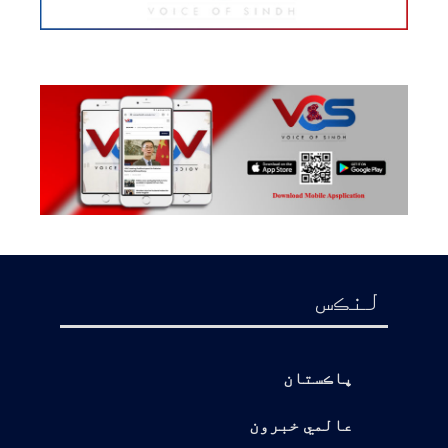
لنڪس
پاڪستان
عالمي خبرون