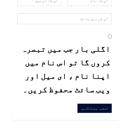
اگلی بار جب میں تبصرہ
کروں گا تو اس نام میں
اپنا نام ، ای میل اور
ویب سائٹ محفوظ کریں۔