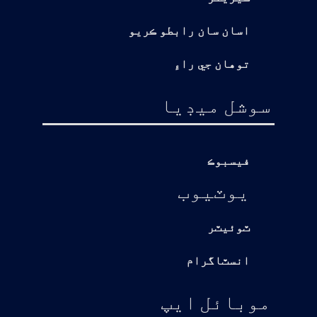
اسان سان رابطو ڪريو
توهان جي راءِ
سوشل ميڊيا
فيسبوڪ
يوٽيوب
ٽوئيٽر
انسٽاگرام
موبائل ايپ