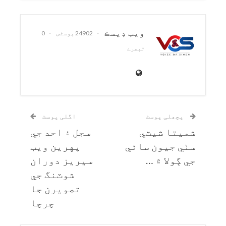
ويب ڊيسڪ
24902 پوسٹس
0
تبصرے
پچھلی پوسٹ
اگلی پوسٹ
شميتا شيٽي
سجل ۽ احد جي
سٺي جيون ساٿي
پهرين ويب
جي ڳولا ۾ …
سيريز دوران
شوٽنگ جي
تصويرن جا
چرچا