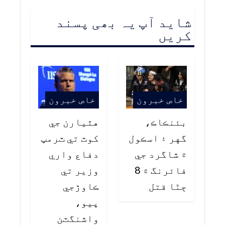
شاید آپ یہ بھی پسند
کریں
خاص خبرون
خاص خبرون
بئنڪاڪ،
هٿيارن جي
گهر ۽ اسڪول
کوٽ تي ٽرمپ
۾ شاگرد جي
دفاع واري
فائرنگ ۾ 8
وزير تي
ڄڻا قتل
ڪاوڙجي
پيو،
واشنگٽن