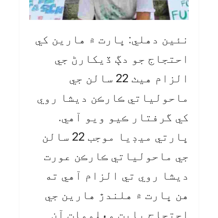
نئين دهلي: ڀارت ۾ هارين کي
احتجاج جو دڳ ڏيکارڻ جي
الزام هيٺ 22 سالن جي
ماحولياتي ڪارڪن ديشا روي
کي گرفتار ڪيو ويو آهي.
ڀارتي ميڊيا موجب 22 سالن
جي ماحولياتي ڪارڪن عورت
ديشا روي تي الزام آهي ته
هن ڀارت ۾ هلندڙ هارين جي
احتجاج بابت معلومات آن