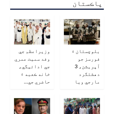
پاڪستان
بلوچستان ۾
وزيراعظم جي
فورسز جو
وفد سميت عمري
آپريشن، 3
جي ادائيگي،
دهشتگرد
خانه ڪعبه ۾
مارجي ويا
حاضري جي…