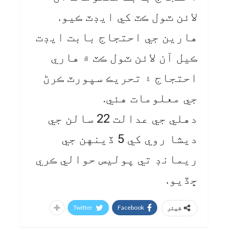
لائن ٽول ڪٽ کي ايڊٽ ڪيو.
هارين جي احتجاج بابت ايڊت
ڪيل آن لائن ٽول ڪٽ ۾ هاري
احتجاج ۽ تحريڪ سپورٽ ڪرڻ
جي معلومات هئي.
دهلي جي عدالت 22 سالن جي
ديشا روي کي 5 ڏينهن جي
ريمانڊ تي پوليس حوالي ڪري
ڇڏيو.
Twitter
Facebook
شیئر