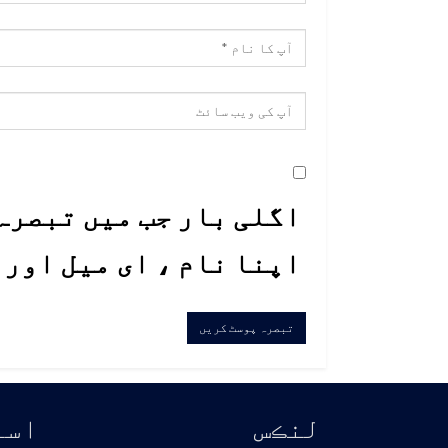
اگلی بار جب میں تبصرہ 
اپنا نام ، ای میل اور
لنڪس
اسا