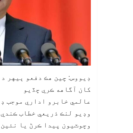
ڊيووس: چين هڪ دفعو ٻيهر دن
کان آگاهه ڪري ڇڏيو
عالمي خابرو اداري موجب ڊي
وڊيو لنڪ ذريعي خطاب ڪندي چ
وڇوٽيون پيدا ڪرڻ يا نئين 