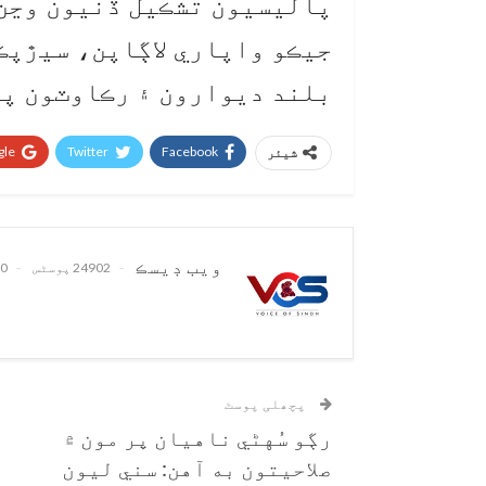
پاليسيون تشڪيل ڏنيون وڃن 
جيڪو واپاري لاڳاپن، سيڙپڪ
بلند ديوارون ۽ رڪاوٽون پي
le+
Twitter
Facebook
شیئر
ويب ڊيسڪ
24902 پوسٹس
0 تبصرے
پچھلی پوسٹ
رڳو سُهڻي ناهيان پر مون ۾
صلاحيتون به آهن: سني ليون