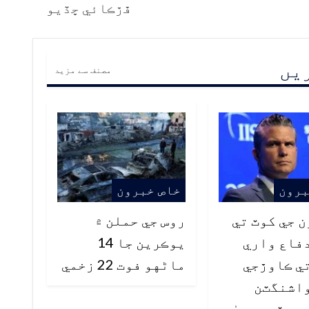
ڦڙڪائي ڇڏيو
ریں
مصنف سے مزید
برون
خاص خبرون
 جي کوٽ تي
روس جي حملن ۾
فاع واري
يوڪرين جا 14
ي ڪاوڙجي
ماڻهو فوت 22 زخمي
واشنگٽن
ي وڏي دعويٰ