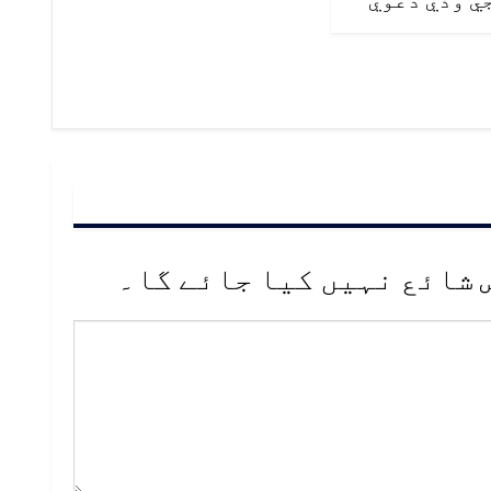
 شائع نہیں کیا جائے گا۔