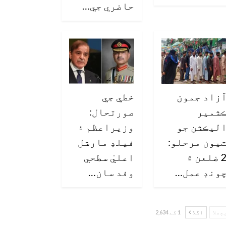
حاضري جي…
زاد جمون
خطي جي
شمير
صورتحال:
ليڪشن جو
وزيراعظم ۽
يون مرحلو:
فيلڊ مارشل
2 ضلعن ۾
اعليٰ سطحي
ونڊ عمل…
وفد سان…
چھلا
اگلا
1 کے 2,634