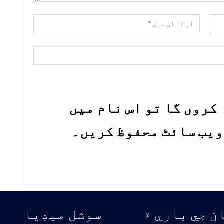
کروں گا تو اس نام میں
 ویب سائٹ محفوظ کریں۔
ن جي باري ۾
سوشل ميڊيا