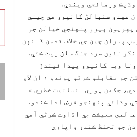
وڌيڪ ورهائجي ويندي.
 عهدو سنڀالڻ کانپوءِ هي چيني
 پهريون ڀيرو پنهنجي خيالن جو
پ پاران چين جي خلاف قدمن ڏانهن
نگر نئين سرد جنگ سان ڀيٽ ڪئي.
ونا وبا کانپوءِ پيدا ٿيندڙ
 جو مقابلو ڪرڻو پوندو ۽ ان لاءِ
دي، جڏهن پوري انسانيت خطري ۾
ي وڌائي پنهنجو فرض ادا ڪندو.
 عالمي معيشت جي اڏاوت ڪرڻي آهي
دن جو تحفظ ڪندڙ واپاري