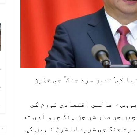
آ
ڪ
ا
يا کي”نئين سرد جنگ“ جي خطرن
ٽ
ووس ۾ عالمي اقتصادي فورم کي
چ
ين جي صدر شي جن پنگ چيو آهي ته
سرد جنگ جي شروعات ڪرڻ ۽ ٻين کي
پ