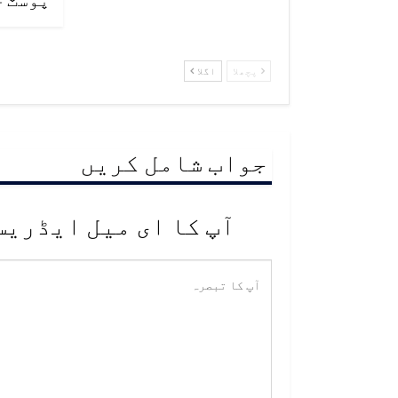
پچھلا
اگلا
جواب شامل کریں
آپ کا ای میل ایڈریس