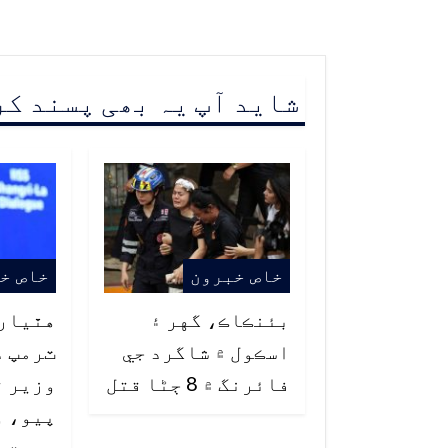
شاید آپ یہ بھی پسند ک
خاص خبرون
خاص خ
بئنڪاڪ، گهر ۽
هٿيارن
اسڪول ۾ شاگرد جي
ٽرمپ د
فائرنگ ۾ 8 ڄڻا قتل
وزير ت
پيو، 
پوسٽ ج