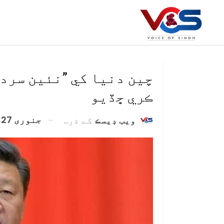
چين دنيا کي ”نئين سرد 
ڪري ڇڏيو
جنوری 27, 2021
ويب ڊيسڪ
کے ذریعہ