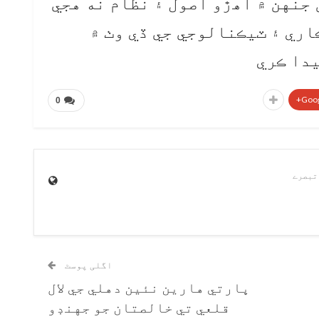
جنهن ۾ اهڙو اصول ۽ نظام نه هجي
اري ۽ ٽيڪنالوجي جي ڏي وٺ ۾
دا ڪري
Goog
0
اگلی پوسٹ
ڀارتي هارين نئين دهلي جي لال
قلعي تي خالصتان جو جهنڊو