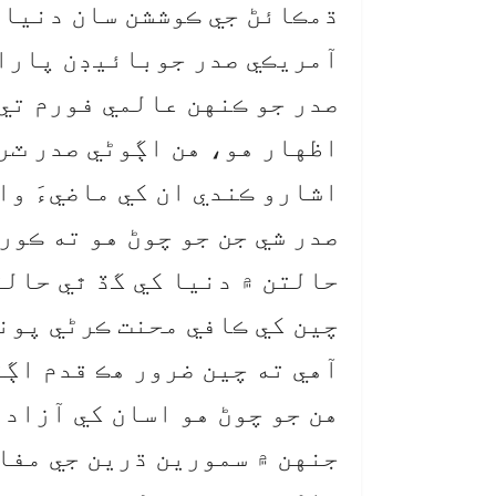
ڌمڪائڻ جي ڪوششن سان دنيا 
آمريڪي صدر جوبائيڊن پاران
صدر جو ڪنهن عالمي فورم تي
اظهار هو، هن اڳوڻي صدر ٽرم
اشارو ڪندي ان کي ماضيءَ وا
صدر شي جن جو چوڻ هو ته ڪور
حالتن ۾ دنيا کي گڏ ٿي حالتن
چين کي ڪافي محنت ڪرڻي پون
آهي ته چين ضرور هڪ قدم اڳت
هن جو چوڻ هو اسان کي آزاد
جنهن ۾ سمورين ڌرين جي مفا