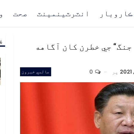
ڪاروبار
انٽرٽينمينٽ
صحت
و
پ
مُن
جنگ“ جي خطرن کان آگاهه
پر
0
عالمي خبرون
ب
ف
د
م