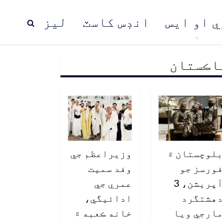
ي او ايس
انڊس کاسٽ
ليز
اڪستان
ڍ
پاڪستان
عالمي خبرون
لوچستان ۾
وزيراعظم جي
ورسز جو
وفد سميت
آپريشن، 3
عمري جي
هشتگرد
ادائيگي،
ارجي ويا
خانه ڪعبه ۾