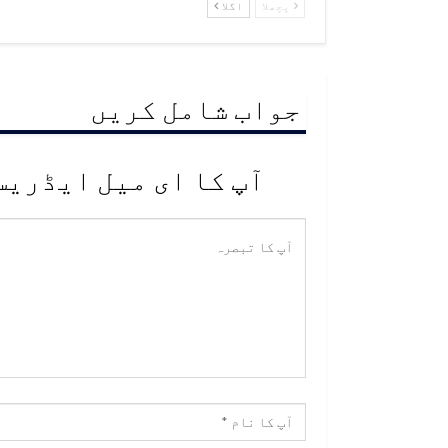
پچھلا
اگلا
جواب شامل کریں
آپ کا ای میل ایڈریس