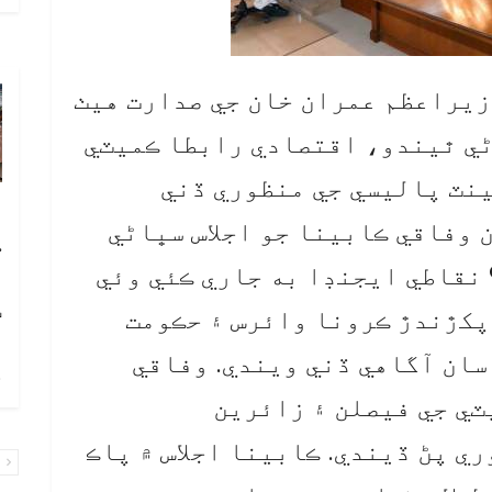
وزيراعظم عمران خان جي صدارت هيٺ
ڻي ٿيندو، اقتصادي رابطا ڪميٽي
نٽ پاليسي جي منظوري ڏني
آ
 وفاقي ڪابينا جو اجلاس سڀاڻي
ڪ
سڏائي ورتو آهي، جنهن لاءِ 9 نقاطي ايجنڊا به جاري ڪئي وئي
ا
ٽ
 پکڙندڙ ڪرونا وائرس ۽ حڪومت
سان آگاهي ڏني ويندي. وفاقي
چ
ي جي فيصلن ۽ زائرين
ي پڻ ڏيندي. ڪابينا اجلاس ۾ پاڪ
پ