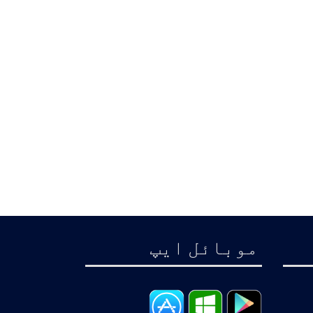
موبائل ايپ