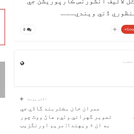
ل لائيف انشورنس ڪارپوريشن جي
منظوري ڏني ويندي………
Goog
0
اگلی پوسٹ
عمران خان بڪتربند گاڏي جي
تصوير گهرائي وٺي، هاڻ ووٽ چور
به ان ۾ ويهندا: مريم اورنگزيب