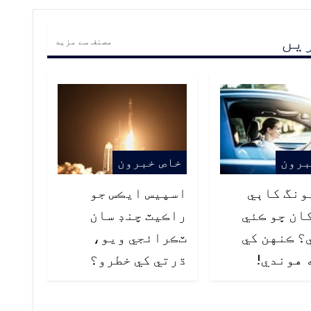
ریں
مصنف سے مزید
برون
خاص خبرون
ونگ کاٻي
اسپيس ايڪس جو
ان ڇو ڪئي
راڪيٽ چنڊ سان
؟ ڪنهن کي
ٽڪرائجي ويو،
 هوندي!
ڌرتي کي خطرو؟