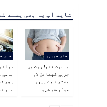
شاید آپ یہ بھی پسند ک
خاص خبرون
خاص خ
جنجهٽ ختم! پيٽ جي
ڊرائي
چرٻي گهٽائڻ لاءِ
پاسي ک
هفتي ۾ هڪ ڀيرو
وڃي ٿي
سولو ڪم ڪيو
خبر نه