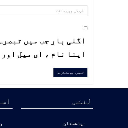
اگلی بار جب میں تبصرہ 
اپنا نام ، ای میل اور
لنڪس
اسا
پاڪستان
و