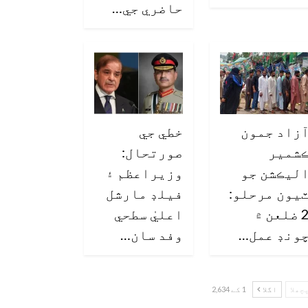
حاضري جي…
زاد جمون
خطي جي
شمير
صورتحال:
ليڪشن جو
وزيراعظم ۽
يون مرحلو:
فيلڊ مارشل
2 ضلعن ۾
اعليٰ سطحي
ونڊ عمل…
وفد سان…
چھلا
اگلا
1 کے 2,634