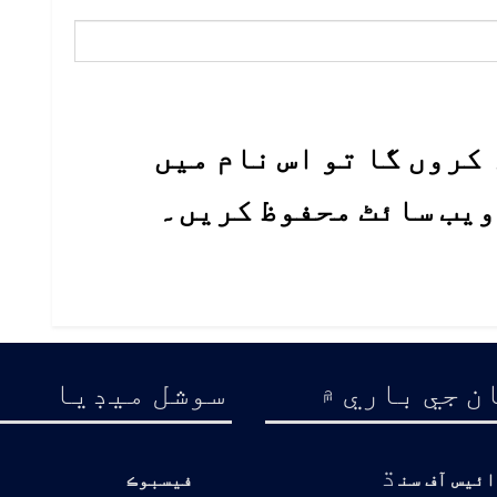
کروں گا تو اس نام میں
 ویب سائٹ محفوظ کریں۔
ن جي باري ۾
سوشل ميڊيا
ڌ
ائيس آف سن
فيسبوڪ