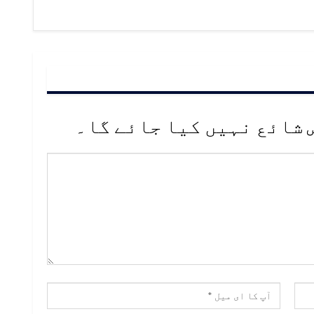
 شائع نہیں کیا جائے گا۔