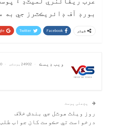
عرب ريفائنري لميٽڊ ۽ پوسٽ
بورڊ آف ڊائريڪٽرز جي به 
le+
Twitter
Facebook
شیئر
ويب ڊيسڪ
24902 پوسٹس
0 تبصرے
پچھلی پوسٹ
روز ويلٽ هوٽل جي بندش خلاف
درخواست تي حڪومت کان جواب طلب