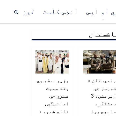
ي او ايس
انڊس کاسٽ
ليز
اڪستان
ڍ
پاڪستان
عالمي خبرون
لوچستان ۾
وزيراعظم جي
ورسز جو
وفد سميت
آپريشن، 3
عمري جي
هشتگرد
ادائيگي،
ارجي ويا
خانه ڪعبه ۾