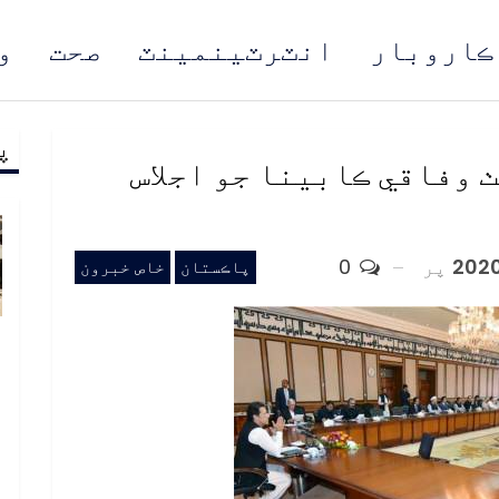
ڪاروبار
انٽرٽينمينٽ
صحت
و
پ
مُن
 وفاقي ڪابينا جو اجلاس
پر
0
پاڪستان
خاص خبرون
ب
ف
د
م