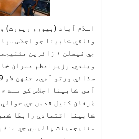
اسلام آباد (بيورو رپورٽ) 
وفاقي ڪابينا جو اجلاس سڀا
جي فيصلن ۽ زائرين مئنيجمي
ويندي. وزيراعظم عمران خان
آهي. ڪابينا اجلاس کي ملڪ ۾
طرفان کنيل قدمن جي حوالي 
ڪابينا اقتصادي رابطا ڪميٽ
مئنيجمينٽ پاليسي جي منظور