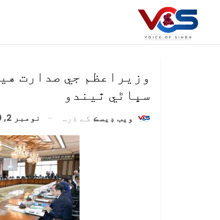
وزيراعظم جي صدارت هيٺ
سڀاڻي ٿيندو
نومبر 2, 2020
ويب ڊيسڪ
کے ذریعہ