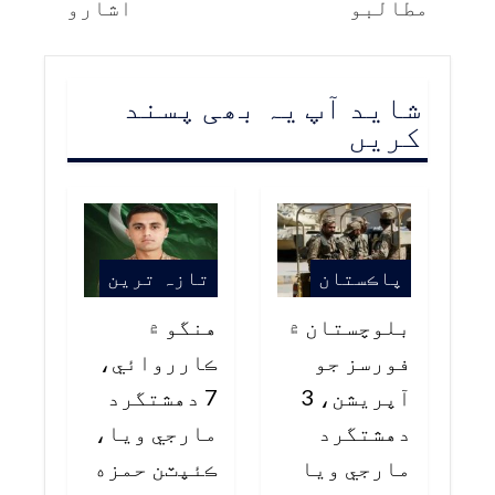
مطالبو
اشارو
شاید آپ یہ بھی پسند
کریں
پاڪستان
تازہ ترین
بلوچستان ۾
هنگو ۾
فورسز جو
ڪارروائي،
آپريشن، 3
7 دهشتگرد
دهشتگرد
مارجي ويا،
مارجي ويا
ڪئپٽن حمزه