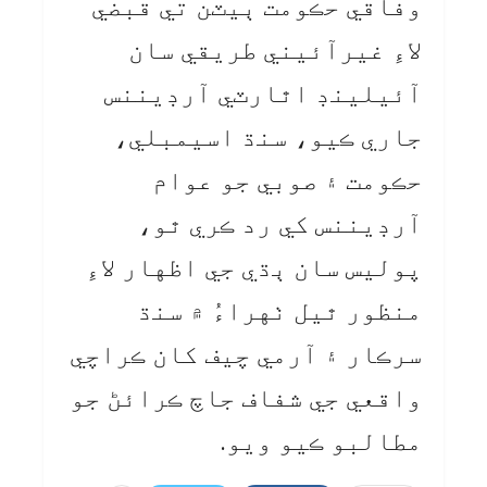
وفاقي حڪومت ٻيٽن تي قبضي
لاءِ غيرآئيني طريقي سان
آئيلينڊ اٿارٽي آرڊيننس
جاري ڪيو، سنڌ اسيمبلي،
حڪومت ۽ صوبي جو عوام
آرڊيننس کي رد ڪري ٿو،
پوليس سان ٻڌي جي اظهار لاءِ
منظور ٿيل ٺهراءُ ۾ سنڌ
سرڪار ۽ آرمي چيف کان ڪراچي
واقعي جي شفاف جاچ ڪرائڻ جو
مطالبو ڪيو ويو.