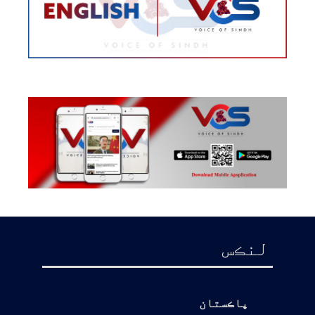
لنڪس
پاڪستان