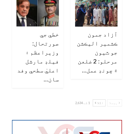
آزاد جمون
خطي جي
ڪشمير اليڪشن
صورتحال:
جو ٽيون
وزيراعظم ۽
مرحلو: 2 ضلعن
فيلڊ مارشل
۾ چونڊ عمل…
اعليٰ سطحي وفد
سان…
پچھلا
اگلا
1 کے 2,634