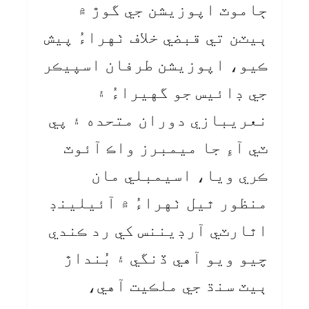
ڄاموٽ اپوزيشن جي گوڙ ۾
ٻيٽن تي قبضي خلاف ٺهراءُ پيش
ڪيو، اپوزيشن طرفان اسپيڪر
جي ڊائيس جو گهيراءُ ۽
نعريبازي دوران متحده ۽ پي
ٽي آءِ جا ميمبرز واڪ آئوٽ
ڪري ويا، اسيمبلي مان
منظور ٿيل ٺهراءُ ۾ آئيلينڊ
اٿارٽي آرڊيننس کي رد ڪندي
چيو ويو آهي ڏنگي ۽ بُنداڙ
ٻيٽ سنڌ جي ملڪيت آهي،