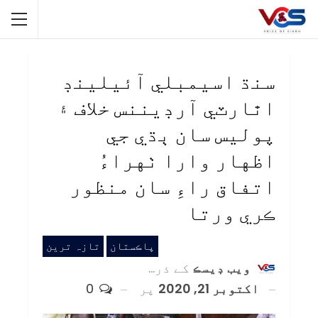
سنڌ اسيمبلي آئيلينڊ
اٿارٽي آرڊيننس خلاف ۽
پوليس سان ٻڌي جي
اظهار وارا ٺهراءُ
اتفاق راءِ سان منظور
ڪري ورتا
پاڪستان
تازہ ترین
ويب ڊيسڪ
کے ذریعہ
اکتوبر 21, 2020
پر
0