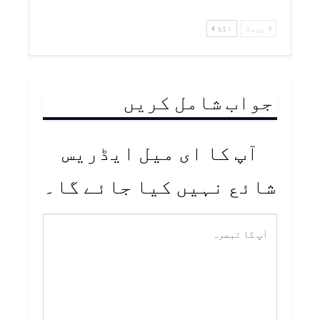
پچھلا
اگلا
جواب شامل کریں
آپ کا ای میل ایڈریس
شائع نہیں کیا جائے گا۔