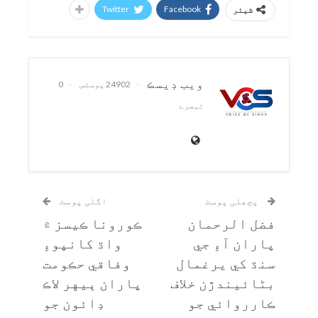
Twitter
Facebook
شیئر
ويب ڊيسڪ
24902 پوسٹس
0
تبصرے
پچھلی پوسٹ
اگلی پوسٹ
فضل الرحمان
ڪورونا ڪيسز ۾
پاران آءِ جي
واڌ کانپوءِ
سنڌ کي يرغمال
وفاقي حڪومت
بڻائيندڙن خلاف
پاران ٻيهر لاڪ
ڪارروائي جو
ڊائون جو