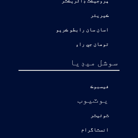
پروجيڪٽ ڊائريڪٽر
ڪيريئر
اسان سان رابطو ڪريو
توهان جي راءِ
سوشل ميڊيا
فيسبوڪ
يوٽيوب
ٽوئيٽر
انسٽاگرام