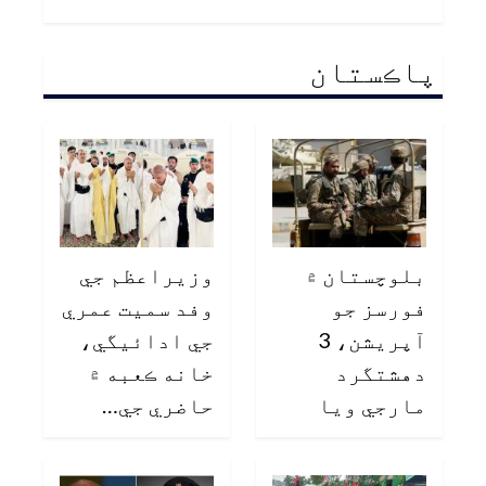
پاڪستان
بلوچستان ۾
وزيراعظم جي
فورسز جو
وفد سميت عمري
آپريشن، 3
جي ادائيگي،
دهشتگرد
خانه ڪعبه ۾
مارجي ويا
حاضري جي…