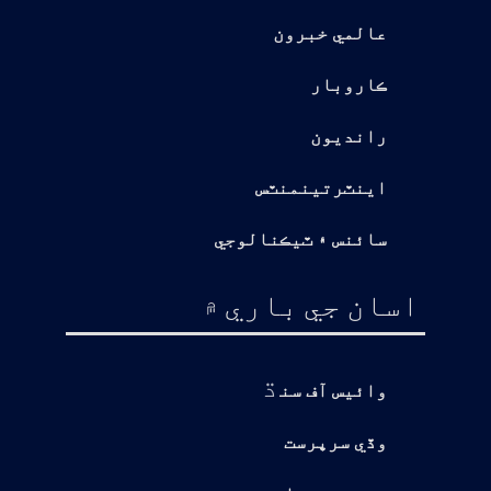
عالمي خبرون
ڪاروبار
رانديون
اينٽرتينمنٽس
سائنس ۽ ٽيڪنالوجي
اسان جي باري ۾
ڌ
وائيس آف سن
وڏي سرپرست