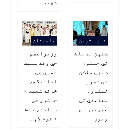
شهيد
تازہ ترین
پاڪستان
ڪنهن به ملڪ
وزيراعظم
تي حملو،
جي وفد سميت
ٽنهي ملڪن
عمري جي
تي تصور
ادائيگي،
ٿيندو،
خانه ڪعبه ۾
معاهدي تي
حاضري جي
صحيحون ٿي
سعادت، ملڪ
ويون
۽ قوم لاءِ…