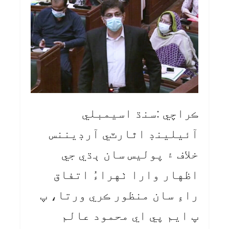
ڪراچي :سنڌ اسيمبلي
آئيلينڊ اٿارٽي آرڊيننس
خلاف ۽ پوليس سان ٻڌي جي
اظهار وارا ٺهراءُ اتفاق
راءِ سان منظور ڪري ورتا، پ
پ ايم پي اي محمود عالم