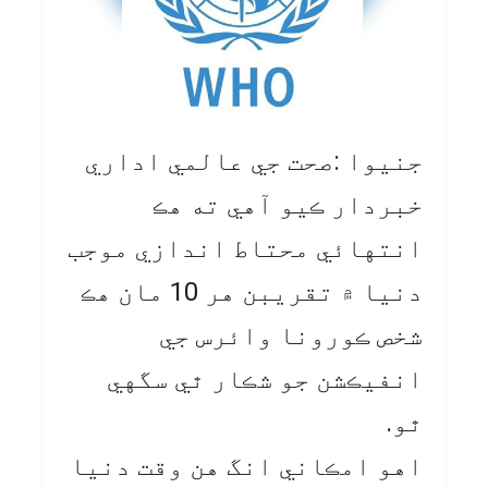
جنيوا :صحت جي عالمي اداري
خبردار ڪيو آهي ته هڪ
انتهائي محتاط اندازي موجب
دنيا ۾ تقريبن هر 10 مان هڪ
شخص ڪورونا وائرس جي
انفيڪشن جو شڪار ٿي سگهي
ٿو.
اهو امڪاني انگ هن وقت دنيا