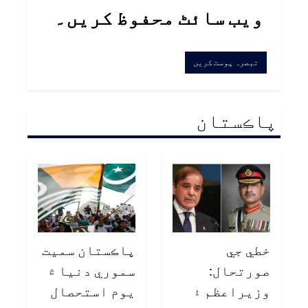
ویب سائٹ محفوظ کریں۔
پاڪستان
خطي جي
پاڪستان سميت
صورتحال:
سموري دنيا ۾
وزيراعظم ۽
يوم استحصال