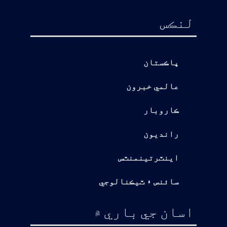
لنڪس
پاڪستان
عالمي خبرون
ڪاروبار
رانديون
اينٽرتينمنٽس
سائنس ۽ ٽيڪنالوجي
اسان جي باري ۾