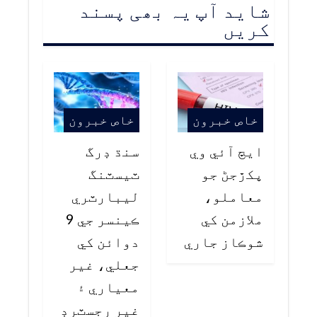
شاید آپ یہ بھی پسند
کریں
خاص خبرون
خاص خبرون
ايڇ آئي وي
سنڌ ڊرگ
پکڙجڻ جو
ٽيسٽنگ
معاملو،
ليبارٽري
ملازمن کي
ڪينسر جي 9
شوڪاز جاري
دوائن کي
جعلي، غير
معياري ۽
غير رجسٽرڊ