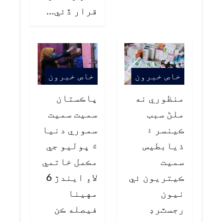
قرار ڏئي…
خاص خبرون
خاص خبرون
منظوري نه
پاڪستان
ملڻ سبب
سميت سميت
ڪينسر ۽
سموري دنيا
ذيابطيس
۾ پوليو جي
سميت
مڪمل خاتمي
ڪيتريون ئي
لاءِ ايندڙ 6
نيون
مهينا
رجسٽرڊ
فيصله ڪن