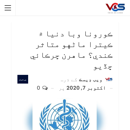
ڪورونا وبا دنيا ۾
ڪيترا ماڻهو متاثر
ڪندي؟ ماهرن ڇرڪائي
ڇڏيو
ويب ڊيسڪ
کے ذریعہ
صحت
اکتوبر 7, 2020
پر
0