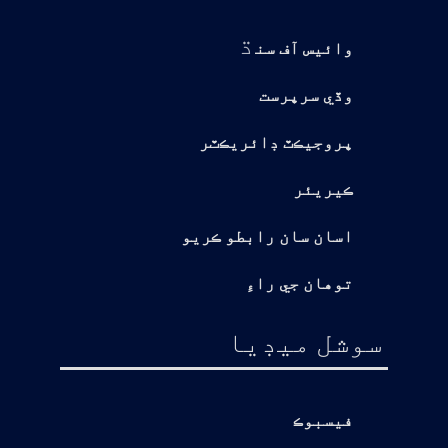
ڌ
وائيس آف سن
وڏي سرپرست
پروجيڪٽ ڊائريڪٽر
ڪيريئر
اسان سان رابطو ڪريو
توهان جي راءِ
سوشل ميڊيا
فيسبوڪ