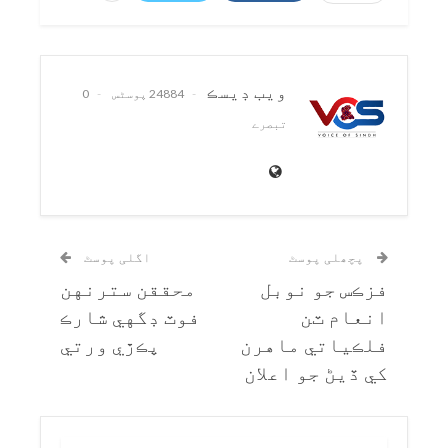
ويب ڊيسڪ
24884 پوسٹس
0
تبصرے
پچھلی پوسٹ
اگلی پوسٹ
فزڪس جو نوبل
محققن سترنهن
انعام ٽن
فوٽ ڊگهي شارڪ
فلڪياتي ماهرن
پڪڙي ورتي
کي ڏيڻ جو اعلان