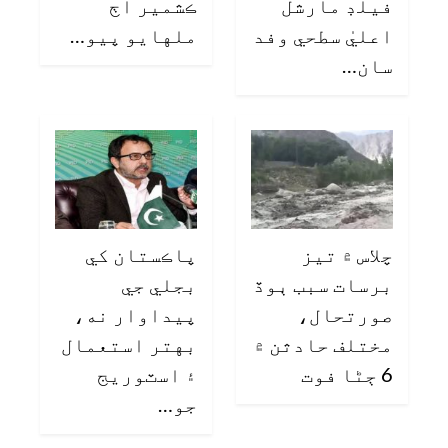
فيلڊ مارشل
ڪشمير اڄ
اعليٰ سطحي وفد
ملهايو پيو…
سان…
چلاس ۾ تيز
پاڪستان کي
برسات سبب ٻوڏ
بجلي جي
صورتحال،
پيداوار نه،
مختلف حادثن ۾
بهتر استعمال
6 ڄڻا فوت
۽ اسٽوريج
جو…