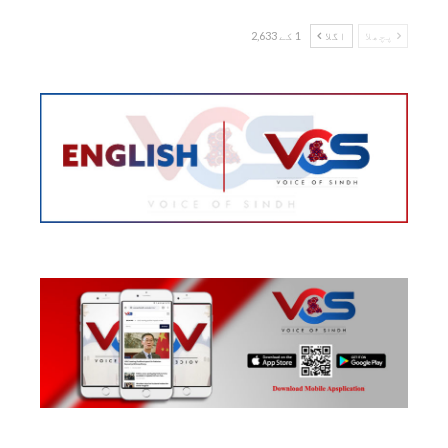
پچھلا
اگلا
1 کے 2,633