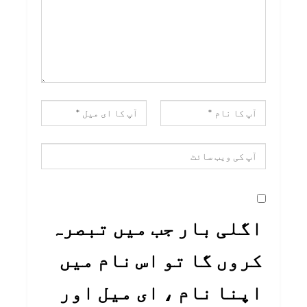
اگلی بار جب میں تبصرہ
کروں گا تو اس نام میں
اپنا نام ، ای میل اور