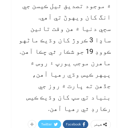
۾ موجود تصديق ٿيل ڪيسن جي
انگ کان ويهوڻ تي آهي.
سڄي دنيا ۾ هن وقت تائين
ساڍا 3 ڪروڙ کان وڌيڪ ماڻهو
ڪووڊ 19 جو شڪار ٿي چڪا آهن.
ماهرن موجب يورپ ۽ روس ۾
ٻيهر ڪيس وڌي رهيا آهن،
جڏهن ته ڀارت ۾ روز جي
بنياد تي سڀ کان وڌيڪ ڪيس
رڪارڊ ٿي رهيا آهن.
Twitter
Facebook
شیئر