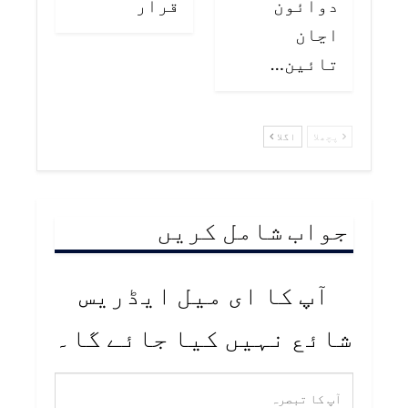
دوائون
قرار
اڃان
تائين…
پچھلا
اگلا
جواب شامل کریں
آپ کا ای میل ایڈریس
شائع نہیں کیا جائے گا۔