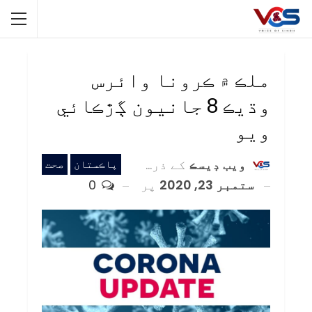
ملڪ ۾ ڪرونا وائرس
وڌيڪ 8 جانيون ڳڙڪائي
ويو
ويب ڊيسڪ
کے ذریعہ
پاڪستان
صحت
ستمبر 23, 2020
پر
0