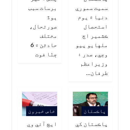
سميت سموري
برسات سبب
دنيا ۾ يوم
ٻوڏ
استحصال
صورتحال،
ڪشمير اڄ
مختلف
ملهايو پيو
حادثن ۾ 6
وڃي، صدر ۽
ڄڻا فوت
وزيراعظم
طرفان…
پاڪستان
خاص خبرون
پاڪستان کي
ايڇ آئي وي