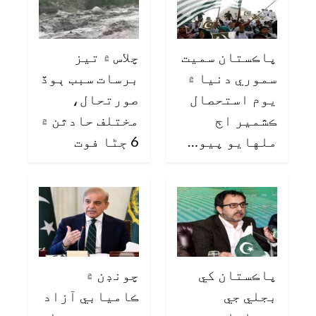
پاڪستان سميت
چلاس ۾ تيز
سموري دنيا ۾
برسات سبب ٻوڏ
يوم استحصال
صورتحال،
ڪشمير اڄ
مختلف حادثن ۾
ملهايو پيو…
6 ڄڻا فوت
پاڪستان کي
چونڊن ۾
بجلي جي
ڪاميابي آزاد