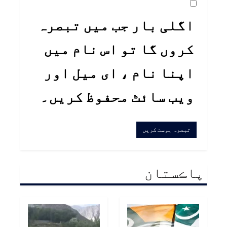
اگلی بار جب میں تبصرہ
کروں گا تو اس نام میں
اپنا نام ، ای میل اور
ویب سائٹ محفوظ کریں۔
پاڪستان