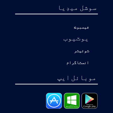
سوشل ميڊيا
فيسبوڪ
يوٽيوب
ٽوئيٽر
انسٽاگرام
موبائل ايپ