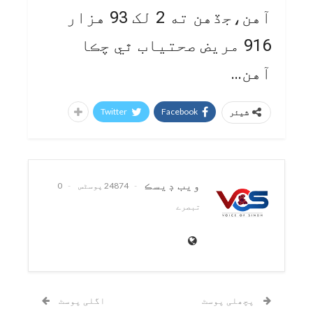
آهن،جڏهن ته 2 لک 93 هزار
916 مريض صحتياب ٿي چڪا
آهن…
Twitter
Facebook
شیئر
ويب ڊيسڪ
24874 پوسٹس
0
تبصرے
پچھلی پوسٹ
اگلی پوسٹ