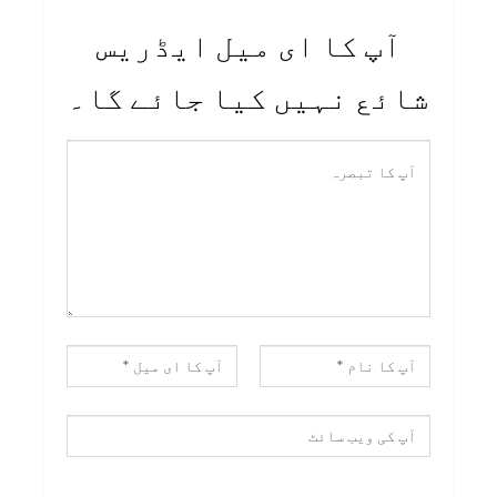
آپ کا ای میل ایڈریس
شائع نہیں کیا جائے گا۔