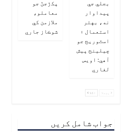
بجلي جي
پکڙجڻ جو
پيداوار
معاملو،
نه، بهتر
ملازمن کي
استعمال ۽
شوڪاز جاري
اسٽوريج جو
چيلينج پيش
آهي: اويس
لغاري
پچھلا
اگلا
جواب شامل کریں