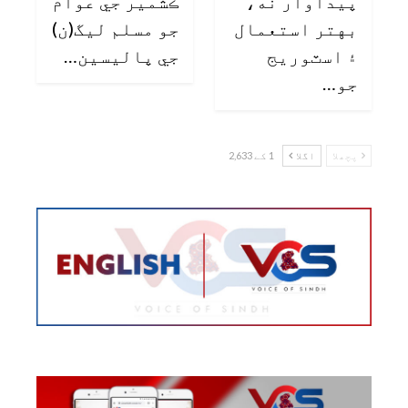
پيداوار نه،
ڪشمير جي عوام
بهتر استعمال
جو مسلم ليگ(ن)
۽ اسٽوريج
جي پاليسين…
جو…
پچھلا
اگلا
1 کے 2,633