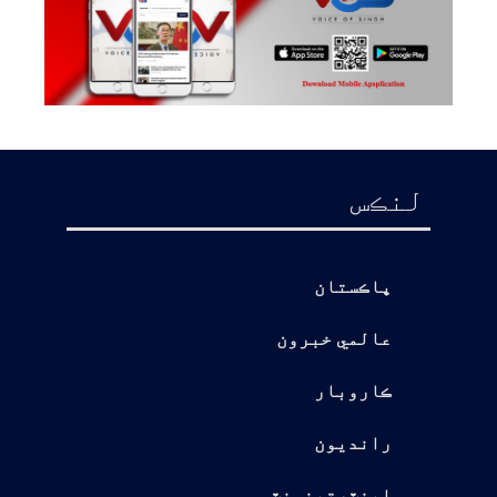
لنڪس
پاڪستان
عالمي خبرون
ڪاروبار
رانديون
اينٽرتينمنٽس