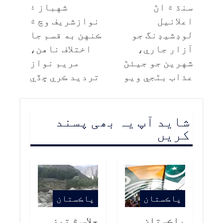
سنڌ ۾ اڻ
شهباز ۽
اعلانيل
نوازشريف وچ ۾
لوڊشيڊنگ جو
ڪنهن به قسم جا
آزار جاري،
اختلاف ناهن،
شهرين جو جيئڻ
مريم نواز
عذاب بڻجي ويو
ترديد ڪري ڇڏي
شاید آپ یہ بھی پسند
کریں
پاڪستان
پاڪستان
پاڪستان
چلاس ۾ تيز