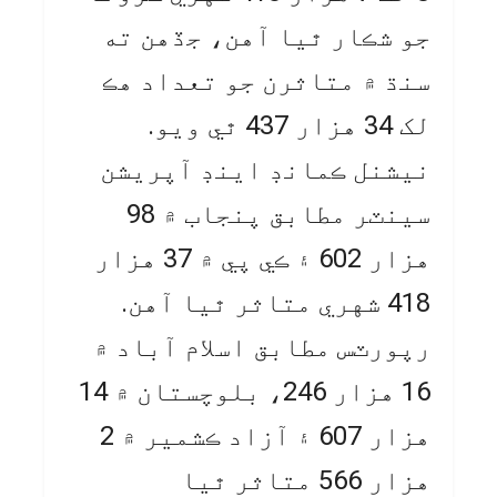
جو شڪار ٿيا آهن، جڏهن ته
سنڌ ۾ متاثرن جو تعداد هڪ
لک 34 هزار 437 ٿي ويو.
نيشنل ڪمانڊ اينڊ آپريشن
سينٽر مطابق پنجاب ۾ 98
هزار 602 ۽ ڪي پي ۾ 37 هزار
418 شهري متاثر ٿيا آهن.
رپورٽس مطابق اسلام آباد ۾
16 هزار 246، بلوچستان ۾ 14
هزار 607 ۽ آزاد ڪشمير ۾ 2
هزار 566 متاثر ٿيا