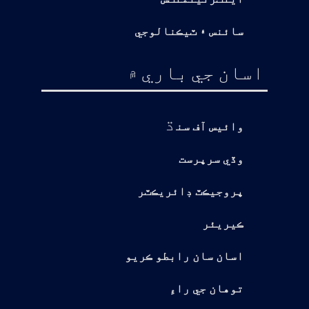
سائنس ۽ ٽيڪنالوجي
اسان جي باري ۾
ڌ
وائيس آف سن
وڏي سرپرست
پروجيڪٽ ڊائريڪٽر
ڪيريئر
اسان سان رابطو ڪريو
توهان جي راءِ