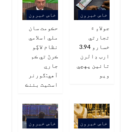
خاص خبرون
خاص خبرون
جولاءِ ۾
حڪومت سان
تجارتي
ملي اسلامي
خسارو 3.94
نظام لاڳو
ارب ڊالرن
ڪرڻ تي ڪم
تائين پهچي
جاري
ويو
آهي:گورنر
اسٽيٽ بئنڪ
خاص خبرون
خاص خبرون