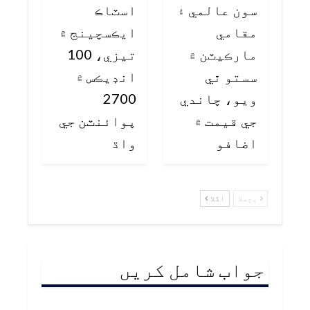
سون عالمي ۽
اسٽاڪ
مقامي
ايڪسچينج ۾
مارڪيٽن ۾
تيزي، 100
سستو ٿي
انڊيڪس ۾
ويو، چاندي
2700
جي قيمت ۾
پوائنٽن جي
اضافو
واڌ
پچھلا
اگلا
جواب شامل کریں