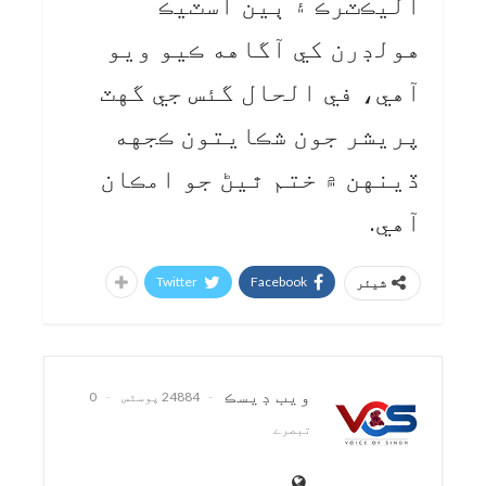
اليڪٽرڪ ۽ ٻين اسٽيڪ
هولڊرن کي آگاهه ڪيو ويو
آهي، في الحال گئس جي گهٽ
پريشر جون شڪايتون ڪجهه
ڏينهن ۾ ختم ٿيڻ جو امڪان
آهي.
Twitter
Facebook
شیئر
ويب ڊيسڪ
24884 پوسٹس
0
تبصرے