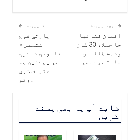
پچھلی پوسٹ
اگلی پوسٹ
افغان فضائيا
ڀارتي فوج
جا حملا، 30 کان
ڪشمير ۾
وڌيڪ طالبان
قانوني دائري
مارڻ جي دعويٰ
جي ڀڃڪڙين جو
اعتراف ڪري
ورتو
شاید آپ یہ بھی پسند
کریں