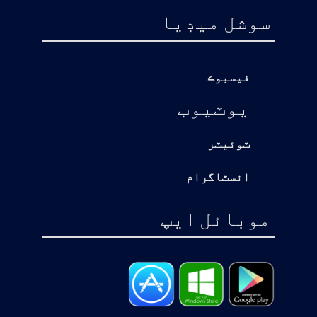
سوشل ميڊيا
فيسبوڪ
يوٽيوب
ٽوئيٽر
انسٽاگرام
موبائل ايپ