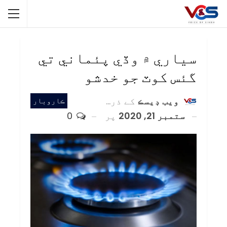
سياري ۾ وڏي پئماني تي
گئس کوٽ جو خدشو
ويب ڊيسڪ
کے ذریعہ
ڪاروبار
ستمبر 21, 2020
پر
0