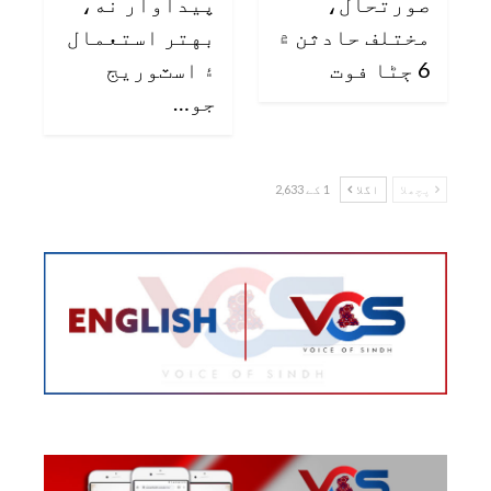
صورتحال،
پيداوار نه،
مختلف حادثن ۾
بهتر استعمال
6 ڄڻا فوت
۽ اسٽوريج
جو…
پچھلا
اگلا
1 کے 2,633