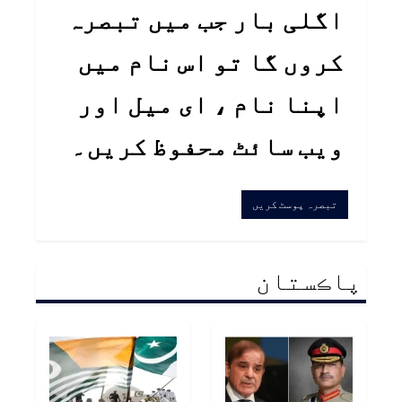
اگلی بار جب میں تبصرہ
کروں گا تو اس نام میں
اپنا نام ، ای میل اور
ویب سائٹ محفوظ کریں۔
پاڪستان