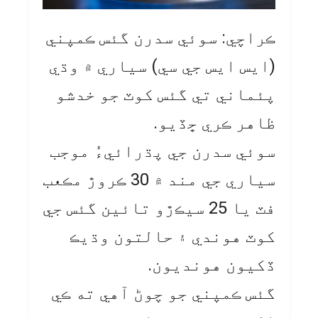
ڪراچي: سوئي سدرن گئس ڪمپني
(ايس ايس جي سي) سياري ۾ وڌي
پئماني تي گئس کوٽ جو خدشو
ظاهر ڪري ڇڏيو.
سوئي سدرن جي پڌرائيءُ موجب
سياري جي مند ۾ 30 ڪروڙ مڪعب
فٽ يا 25 سيڪڙو تائين گئس جي
کوٽ هوندي ۽ حالتون وڌيڪ
ڏکيون هونديون.
گئس ڪمپني جو چوڻ آهي ته ڪي