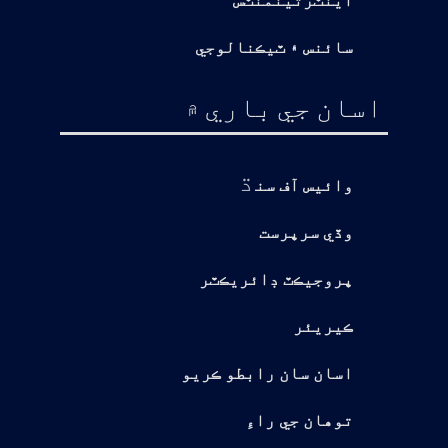
اينٽرتينمنٽس
سائنس ۽ ٽيڪنالوجي
اسان جي باري ۾
ڌ
وائيس آف سن
وڏي سرپرست
پروجيڪٽ ڊائريڪٽر
ڪيريئر
اسان سان رابطو ڪريو
توهان جي راءِ