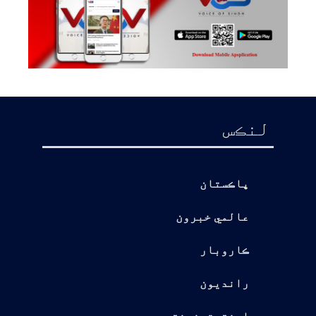
لنڪس
پاڪستان
عالمي خبرون
ڪاروبار
رانديون