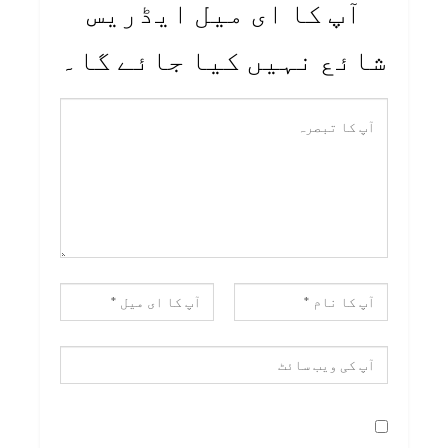
آپ کا ای میل ایڈریس
شائع نہیں کیا جائے گا۔