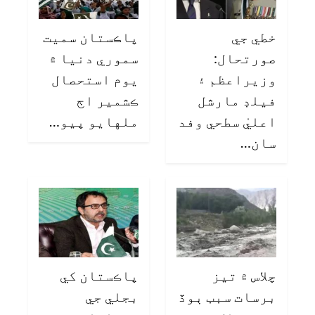
خطي جي
پاڪستان سميت
صورتحال:
سموري دنيا ۾
وزيراعظم ۽
يوم استحصال
فيلڊ مارشل
ڪشمير اڄ
اعليٰ سطحي وفد
ملهايو پيو…
سان…
چلاس ۾ تيز
پاڪستان کي
برسات سبب ٻوڏ
بجلي جي