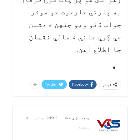
به ڀارتي جارحيت جو موثر
جواب ڏنو ويو جنهن ۾ دشمن
جي ڳري جاني ۽ مالي نقصان
جا اطلاع آهن.
Twitter
Facebook
شیئر
ويب ڊيسڪ
24902 پوسٹس
0
تبصرے