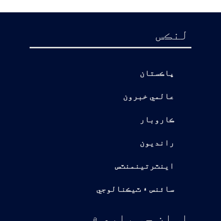
لنڪس
پاڪستان
عالمي خبرون
ڪاروبار
رانديون
اينٽرتينمنٽس
سائنس ۽ ٽيڪنالوجي
اسان جي باري ۾