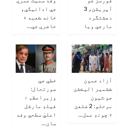
فورسز جو
وفد سميت عمري
آپريشن، 3
جي ادائيگي،
دهشتگرد
خانه ڪعبه ۾
مارجي ويا
حاضري جي…
آزاد جمون
خطي جي
ڪشمير اليڪشن
صورتحال:
جو ٽيون
وزيراعظم ۽
مرحلو: 2 ضلعن
فيلڊ مارشل
۾ چونڊ عمل…
اعليٰ سطحي وفد
سان…