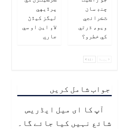
چنڊ سان
پرڏيهي
ٽڪرائجي
ليگز کيڏڻ
ويو، ڌرتي
لاءِ اين او سي
کي خطرو؟
جاري
پچھلا
اگلا
جواب شامل کریں
آپ کا ای میل ایڈریس
شائع نہیں کیا جائے گا۔