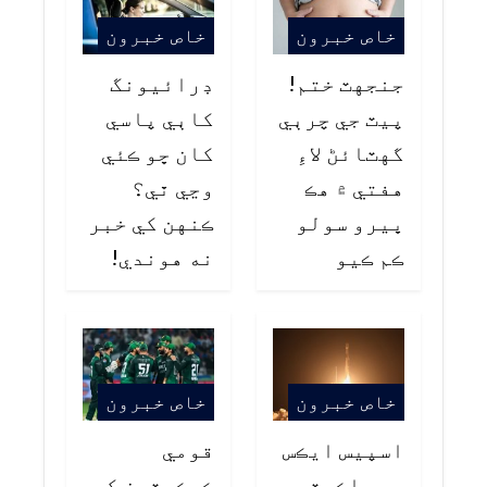
خاص خبرون
خاص خبرون
جنجهٽ ختم!
ڊرائيونگ
پيٽ جي چرٻي
کاٻي پاسي
گهٽائڻ لاءِ
کان ڇو ڪئي
هفتي ۾ هڪ
وڃي ٿي؟
ڀيرو سولو
ڪنهن کي خبر
ڪم ڪيو
نه هوندي!
خاص خبرون
خاص خبرون
اسپيس ايڪس
قومي
جو راڪيٽ
ڪرڪيٽرن کي