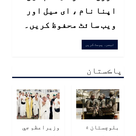
اپنا نام ، ای میل اور
ویب سائٹ محفوظ کریں۔
پاڪستان
بلوچستان ۾
وزيراعظم جي