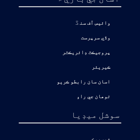
ڌ
وائيس آف سن
وڏي سرپرست
پروجيڪٽ ڊائريڪٽر
ڪيريئر
اسان سان رابطو ڪريو
توهان جي راءِ
سوشل ميڊيا
فيسبوڪ