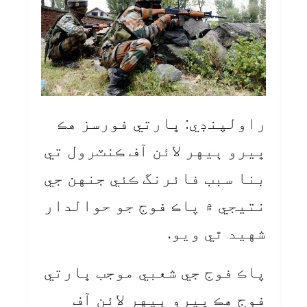
راولپنڊي: ڀارتي فورسز هڪ
ڀيرو ٻيهر لائن آف ڪنٽرول تي
بنا سبب فائرنگ ڪئي جنهن جي
نتيجي ۾ پاڪ فوج جو حوالدار
شهيد ٿي ويو.
پاڪ فوج جي شعبي موجب ڀارتي
فوج هڪ ڀيرو ٻيهر لائن آف