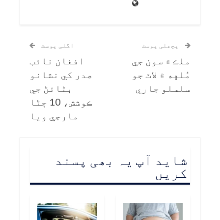
پچھلی پوسٹ
اگلی پوسٹ
ملڪ ۾ سون جي
افغان نائب
مُلهه ۾ لاٿ جو
صدر کي نشانو
سلسلو جاري
بڻائڻ جي
ڪوشش، 10 ڄڻا
مارجي ويا
شاید آپ یہ بھی پسند
کریں