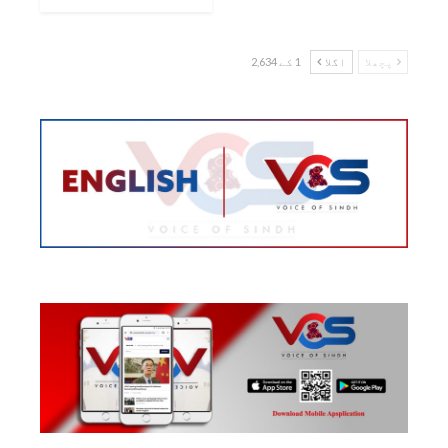
پچھلا
اگلا
1 کے 2,634