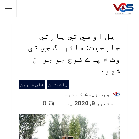
ايل او سي تي ڀارتي
جارحيت: فائرنگ جي ڏي
وٺ ۾ پاڪ فوج جو جوان
شهيد
پاڪستان
خاص خبرون
ويب ڊيسڪ
کے ذریعہ
ستمبر 9, 2020
پر
0