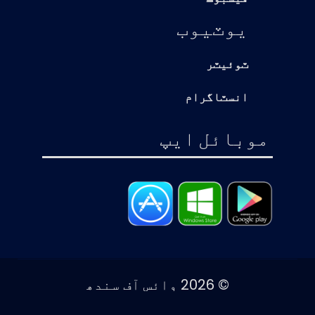
يوٽيوب
ٽوئيٽر
انسٽاگرام
موبائل ايپ
© 2026 وائس آف سندھ