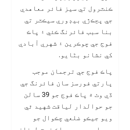
ڪنٽرول تي سيز فائر معاهدي
جي ڀڃڪڙي بيڊوري سيڪٽر تي
بنا سبب فائرنگ ڪئي ۽ پاڪ
فوج جي چوڪرين ۽ شهري آبادي
کي نشانو بڻايو.
پاڪ فوج جي ترجمان موجب
ڀارتي فورسز سان فائرنگ جي
ڏي وٺ ۾ پاڪ فوج جو 39 سالن
جو حوالدار لياقت شهيد ٿي
ويو جيڪو ضلعي چڪوال جو
رهواسي هو پر پاڪ فوج طرفان