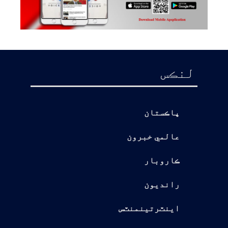
لنڪس
پاڪستان
عالمي خبرون
ڪاروبار
رانديون
اينٽرتينمنٽس