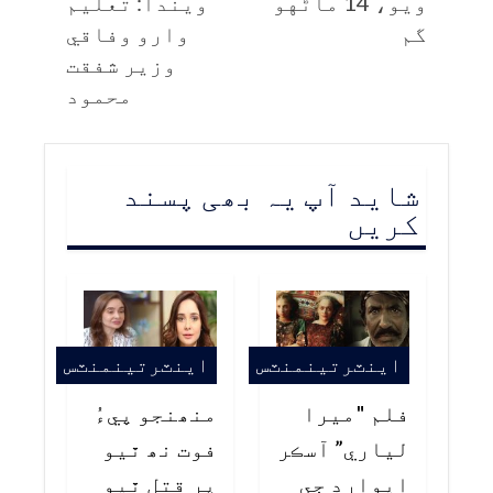
ويو، 14 ماڻهو
ويندا: تعليم
گم
وارو وفاقي
وزير شفقت
محمود
شاید آپ یہ بھی پسند
کریں
اينٽرتينمنٽس
اينٽرتينمنٽس
فلم "ميرا
منھنجو پيءُ
لياري” آسڪر
فوت نھ ٿيو
ايوارڊ جي
پر قتل ٿيو