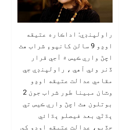
راولپنڊي: اداڪاره عتيقه
اوڍو 9 سالن کانپوءِ شراب هٿ
اچڻ واري ڪيس ۾ آجي قرار
ڏنر وئي آهي ، راولپنڊي جي
مقامي عدالت عتيقه اوڍو
وٽان مبينا طور شراب جون 2
بوتلون هٿ اچڻ واري ڪيس تي
ٻڌڻي بعد فيصلو ٻڌائي
ڇڏيو، عدالت عتيقه اوڍو کي