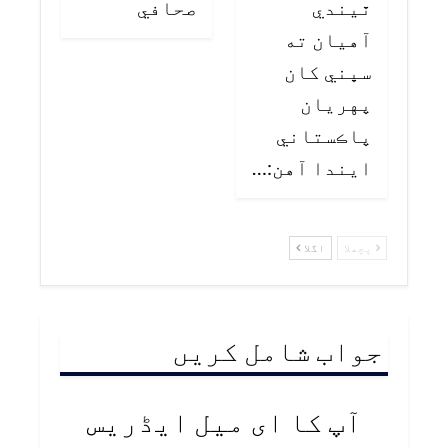
ٿيندي
صحافي
آهيان ته
سڀني کان
پهريان
پاڪستاني
ايندا آهن:…
پچھلا
اگلا
جواب شامل کریں
آپ کا ای میل ایڈریس