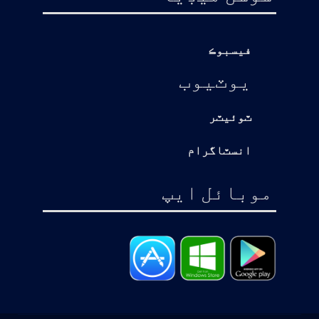
فيسبوڪ
يوٽيوب
ٽوئيٽر
انسٽاگرام
موبائل ايپ