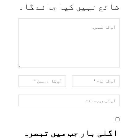
شائع نہیں کیا جائے گا۔
اگلی بار جب میں تبصرہ