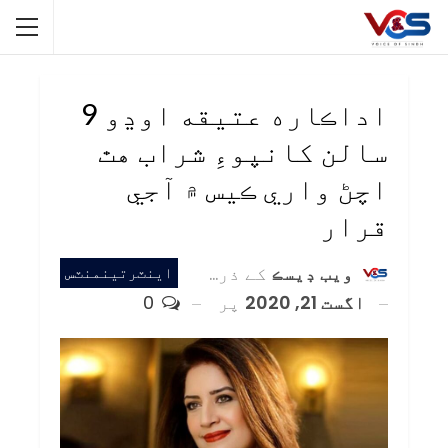
اداڪاره عتيقه اوڍو 9
سالن کانپوءِ شراب هٿ
اچڻ واري ڪيس ۾ آجي
قرار
ويب ڊيسڪ
کے ذریعہ
اينٽرتينمنٽس
اگست 21, 2020
پر
0