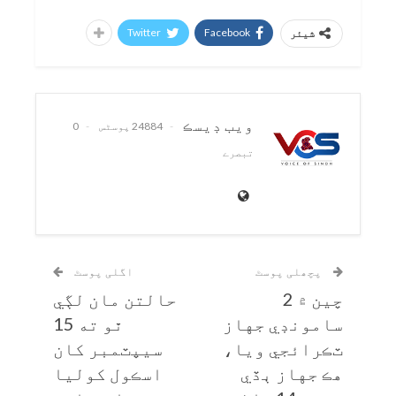
Twitter
Facebook
شیئر
ويب ڊيسڪ
24884 پوسٹس
0
تبصرے
پچھلی پوسٹ
اگلی پوسٹ
چين ۾ 2
حالتن مان لڳي
سامونڊي جهاز
ٿو ته 15
ٽڪرائجي ويا،
سيپٽمبر کان
هڪ جهاز ٻڏي
اسڪول کوليا