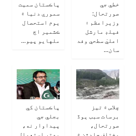
خطي جي
پاڪستان سميت
صورتحال:
سموري دنيا ۾
وزيراعظم ۽
يوم استحصال
فيلڊ مارشل
ڪشمير اڄ
اعليٰ سطحي وفد
ملهايو پيو…
سان…
چلاس ۾ تيز
پاڪستان کي
برسات سبب ٻوڏ
بجلي جي
صورتحال،
پيداوار نه،
مختلف حادثن ۾
بهتر استعمال