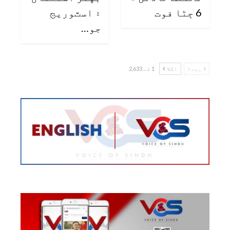
6 ڄڻا فوت
۽ اسٽوريج
جو…
پچھلا
اگلا
1 کے 2,633