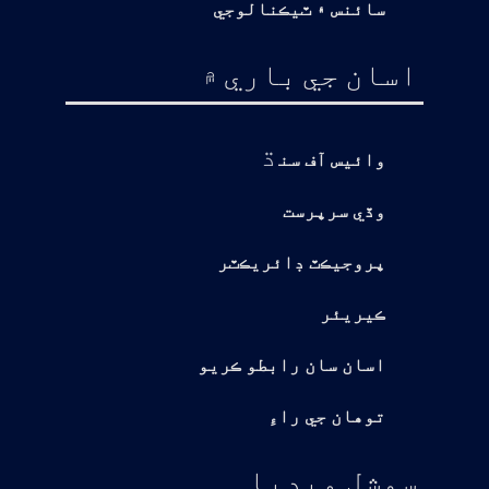
سائنس ۽ ٽيڪنالوجي
اسان جي باري ۾
ڌ
وائيس آف سن
وڏي سرپرست
پروجيڪٽ ڊائريڪٽر
ڪيريئر
اسان سان رابطو ڪريو
توهان جي راءِ
سوشل ميڊيا