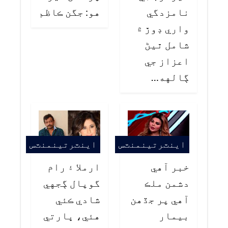
نامزدگي
هو: جگن ڪاظم
واري ڊوڙ ۾
شامل ٿيڻ
اعزاز جي
ڳالهه…
اينٽرتينمنٽس
اينٽرتينمنٽس
خبر آهي
ارملا ۽ رام
دشمن ملڪ
گوپال ڳجهي
آهي پر جڏهن
شادي ڪئي
بيمار
هئي، ڀارتي