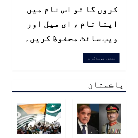
کروں گا تو اس نام میں
اپنا نام ، ای میل اور
ویب سائٹ محفوظ کریں۔
پاڪستان