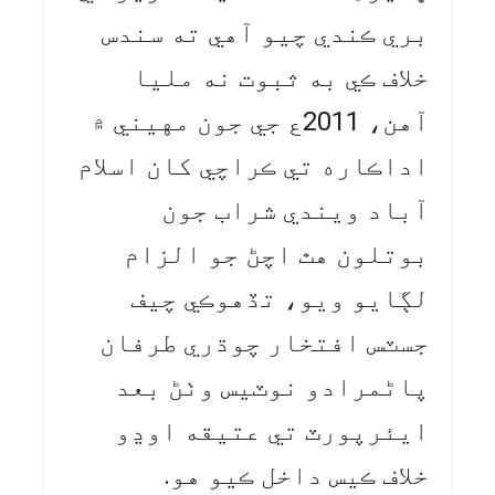
بري ڪندي چيو آهي ته سندس
خلاف ڪي به ثبوت نه مليا
آهن، 2011ع جي جون مهيني ۾
اداڪاره تي ڪراچي کان اسلام
آباد ويندي شراب جون
بوتلون هٿ اچڻ جو الزام
لڳايو ويو، تڏهوڪي چيف
جسٽس افتخار چوڌري طرفان
پاڻمرادو نوٽيس وٺڻ بعد
ايئرپورٽ تي عتيقه اوڍو
خلاف ڪيس داخل ڪيو هو.