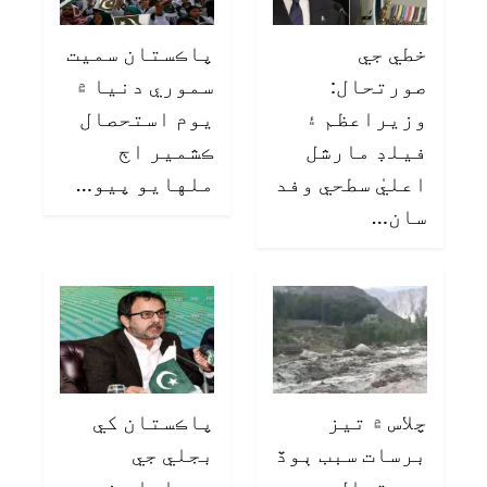
خطي جي
پاڪستان سميت
صورتحال:
سموري دنيا ۾
وزيراعظم ۽
يوم استحصال
فيلڊ مارشل
ڪشمير اڄ
اعليٰ سطحي وفد
ملهايو پيو…
سان…
چلاس ۾ تيز
پاڪستان کي
برسات سبب ٻوڏ
بجلي جي
صورتحال،
پيداوار نه،