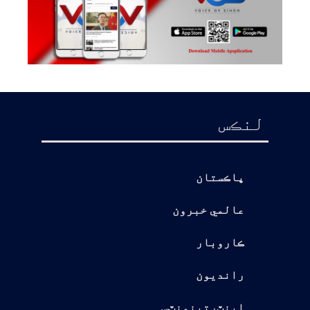
لنڪس
پاڪستان
عالمي خبرون
ڪاروبار
رانديون
اينٽرتينمنٽس