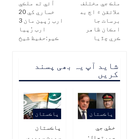
ملڪ جي مختلف
آئي ته ملڪي
علائقن ۾ اڄ به
خساري کي 20
برسات جا
ارب رُپين مان 3
امڪان ظاهر
ارب رُپيا
ڪري ڇڏيا
ڪيو:حفيظ شيخ
شاید آپ یہ بھی پسند
کریں
پاڪستان
پاڪستان
خطي جي
پاڪستان
صورتحال:
سميت سموري