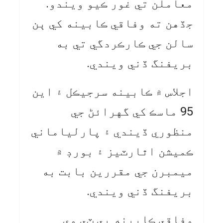
معاملن تي غور ڪيو ويندو.
جڏهن ته وفاقي ڪابينه کي ٻن
سالن جي ڪارڪردگي تي به
بريفنگ ڏني ويندي.
اجلاس ۾ ڪابينه سرجيڪل ۽ اين
95 ماسڪ کي گهرائڻ جي
منظوري ڏيندي ۽ پارلياماني
ڪميشن اٿارٽيز ۽ بورڊ ۾
ميمبرن جي مقررين بابت به
بريفنگ ڏني ويندي.
وفاقي ڪابينه پي ٽي وي