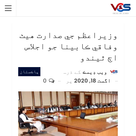
وزيراعظم جي صدارت هيٺ
وفاقي ڪابينا جو اجلاس
اڄ ٿيندو
ويب ڊيسڪ
کے ذریعہ
پاڪستان
اگست 18, 2020
پر
0