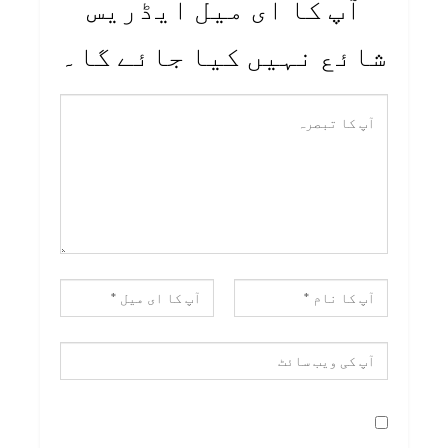
آپ کا ای میل ایڈریس
شائع نہیں کیا جائے گا۔