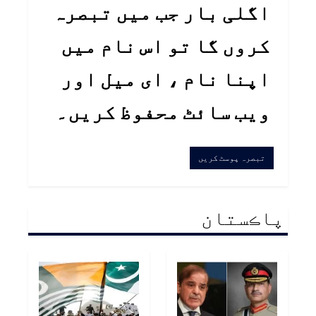
اگلی بار جب میں تبصرہ
کروں گا تو اس نام میں
اپنا نام ، ای میل اور
ویب سائٹ محفوظ کریں۔
پاڪستان