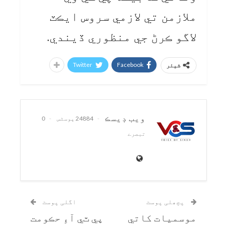
ملازمن تي لازمي سروس ايڪٽ
لاگو ڪرڻ جي منظوري ڏيندي.
Twitter
Facebook
شیئر
ويب ڊيسڪ
24884 پوسٹس
0
تبصرے
پچھلی پوسٹ
اگلی پوسٹ
موسميات کاتي
پي ٽي آءِ حڪومت