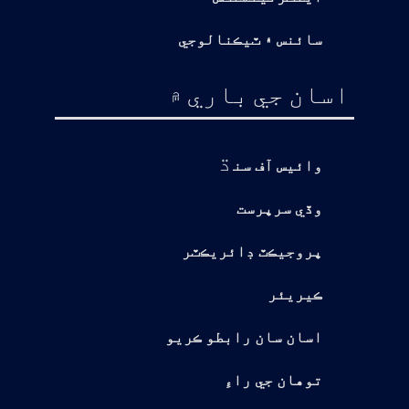
سائنس ۽ ٽيڪنالوجي
اسان جي باري ۾
ڌ
وائيس آف سن
وڏي سرپرست
پروجيڪٽ ڊائريڪٽر
ڪيريئر
اسان سان رابطو ڪريو
توهان جي راءِ