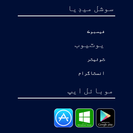
سوشل ميڊيا
فيسبوڪ
يوٽيوب
ٽوئيٽر
انسٽاگرام
موبائل ايپ