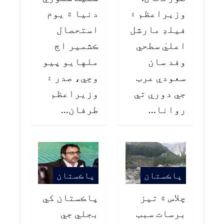
وزيراعظم ۽
دنيا ۾ يوم
فيلڊ مارشل
استحصال
اعليٰ سطحي
ڪشمير اڄ
وفد سان
ملهايو پيو
سعودي عرب
وڃي، صدر ۽
جي دوري تي
وزيراعظم
روانا…
طرفان…
پاڪستان
پاڪستان
چلاس ۾ تيز
پاڪستان کي
برسات سبب
بجلي جي