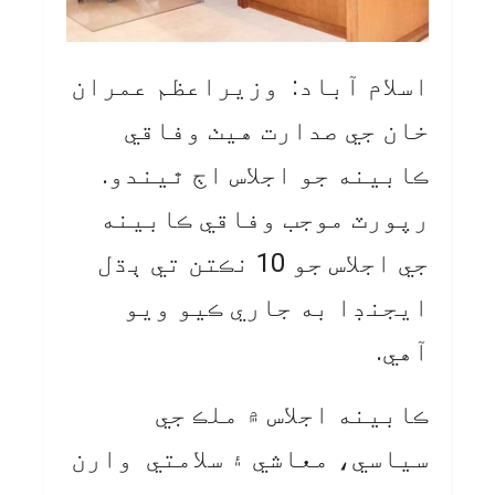
اسلام آباد: وزيراعظم عمران
خان جي صدارت هيٺ وفاقي
ڪابينه جو اجلاس اڄ ٿيندو.
رپورٽ موجب وفاقي ڪابينه
جي اجلاس جو 10 نڪتن تي ٻڌل
ايجنڊا به جاري ڪيو ويو
آهي.
ڪابينه اجلاس ۾ ملڪ جي
سياسي، معاشي ۽ سلامتي وارن