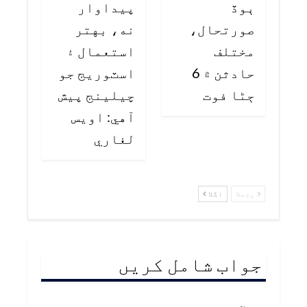
ٻوڏ
پيداوار
صورتحال،
نه، بهتر
مختلف
استعمال ۽
حادثن ۾ 6
اسٽوريج جو
ڄڻا فوت
چيلينج پيش
آهي: اويس
لغاري
پچھلا
اگلا
جواب شامل کریں