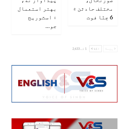
مختلف حادثن ۾
بهتر استعمال
6 ڄڻا فوت
۽ اسٽوريج
جو…
پچھلا
اگلا
1 کے 2,633