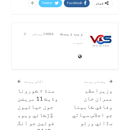
Twitter
Facebook
شیئر
ويب ڊيسڪ
24884 پوسٹس
0
تبصرے
پچھلی پوسٹ
اگلی پوسٹ
وزيراعظم
سنڌ ۾ ڪورونا
عمران خان
وڌيڪ 11 مريضن
وفاقي ڪابينا
جون حياتيون
جو اجلاس سڀاڻي
ڳڙڪائي ويو،
سڏائي ورتو
فوتين جو انگ