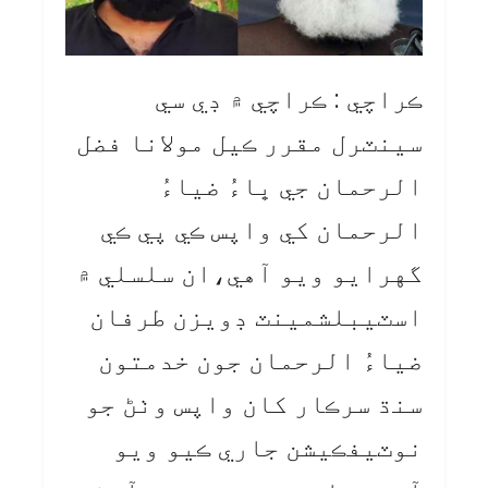
ڪراچي : ڪراچي ۾ ڊي سي
سينٽرل مقرر ڪيل مولانا فضل
الرحمان جي ڀاءُ ضياءُ
الرحمان کي واپس ڪي پي ڪي
گهرايو ويو آهي،ان سلسلي ۾
اسٽيبلشمينٽ ڊويزن طرفان
ضياءُ الرحمان جون خدمتون
سنڌ سرڪار کان واپس وٺڻ جو
نوٽيفڪيشن جاري ڪيو ويو