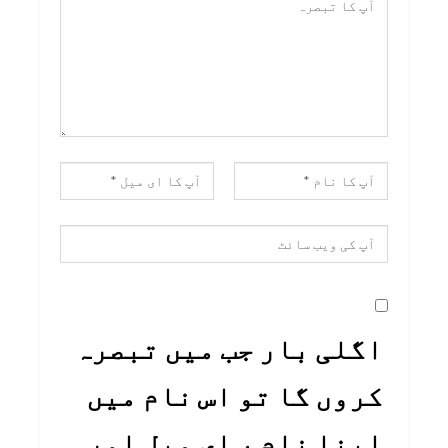
اگلی بار جب میں تبصرہ
کروں گا تو اس نام میں
اپنا نام ، ای میل اور