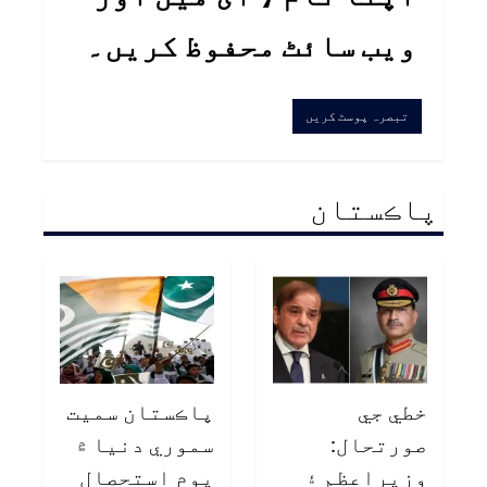
ویب سائٹ محفوظ کریں۔
پاڪستان
خطي جي
پاڪستان سميت
صورتحال:
سموري دنيا ۾
وزيراعظم ۽
يوم استحصال