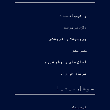
ڌ
وائيس آف سن
وڏي سرپرست
پروجيڪٽ ڊائريڪٽر
ڪيريئر
اسان سان رابطو ڪريو
توهان جي راءِ
سوشل ميڊيا
فيسبوڪ