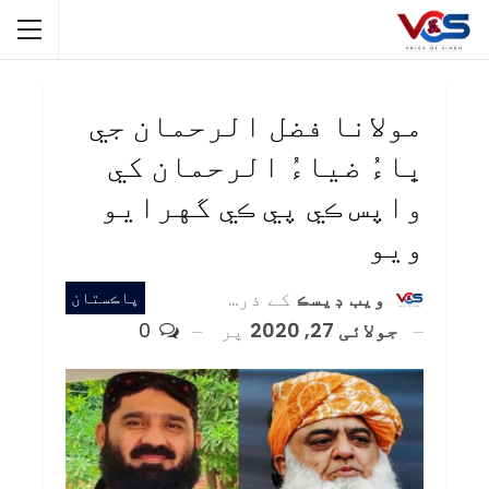
مولانا فضل الرحمان جي
ڀاءُ ضياءُ الرحمان کي
واپس ڪي پي ڪي گهرايو
ويو
ويب ڊيسڪ
کے ذریعہ
پاڪستان
جولائی 27, 2020
پر
0