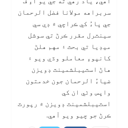
آهي، ياد رهي ته جي يو آءِ ف
سربراهه مولانا فضل الرحمان
جي ڀاءُ کي ڪراچي ۾ ڊي سي
سينٽرل مقرر ڪرڻ تي سوشل
ميڊيا تي بحث ۽ مهم هلڻ
کانپوءِ معاملو وڌي ويو ۽
هاڻ اسٽيبلشمينٽ ڊويزن
ضياءُ الرحمان جون خدمتون
واپس وٺي ان کي
اسٽيبلشمينٽ ڊويزن ۾ رپورٽ
ڪرڻ جو چيو ويو آهي.