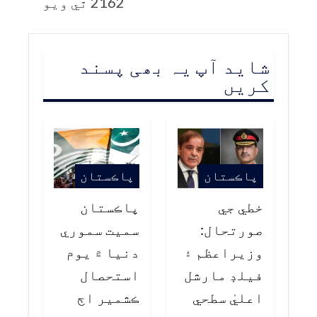
2162 ٿي ويو
شاید آپ یہ بھی پسند
کریں
پاڪستان
پاڪستان
خطي جي
پاڪستان
صورتحال:
سميت سموري
وزيراعظم ۽
دنيا ۾ يوم
فيلڊ مارشل
استحصال
اعليٰ سطحي
ڪشمير اڄ