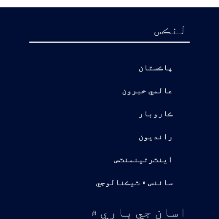
لنڪس
پاڪستان
عالمي خبرون
ڪاروبار
رانديون
اينٽرتينمنٽس
سائنس ۽ ٽيڪنالوجي
اسان جي باري ۾