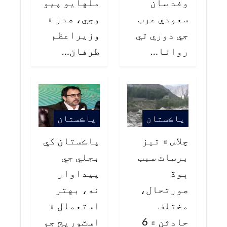
وفد سان
ملهايو پيو
سعودي عرب
وڃي، صدر ۽
جي دوري تي
وزيراعظم
روانا…
طرفان…
پاڪستان
پاڪستان
چلاس ۾ تيز
پاڪستان کي
برسات سبب
بجلي جي
ٻوڏ
پيداوار
صورتحال،
نه، بهتر
مختلف
استعمال ۽
حادثن ۾ 6
اسٽوريج جو