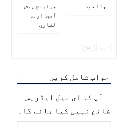
ڄڻا فوت
چيلينج پيش
آهي: اويس
لغاري
پچھلا
اگلا
جواب شامل کریں
آپ کا ای میل ایڈریس
شائع نہیں کیا جائے گا۔