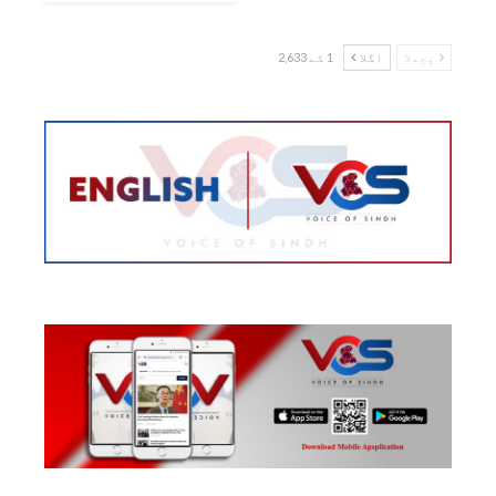
پچھلا
اگلا
1 کے 2,633