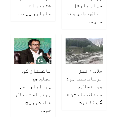
فيلڊ مارشل
ڪشمير اڄ
اعليٰ سطحي وفد
ملهايو پيو…
سان…
چلاس ۾ تيز
پاڪستان کي
برسات سبب ٻوڏ
بجلي جي
صورتحال،
پيداوار نه،
مختلف حادثن ۾
بهتر استعمال
6 ڄڻا فوت
۽ اسٽوريج
جو…