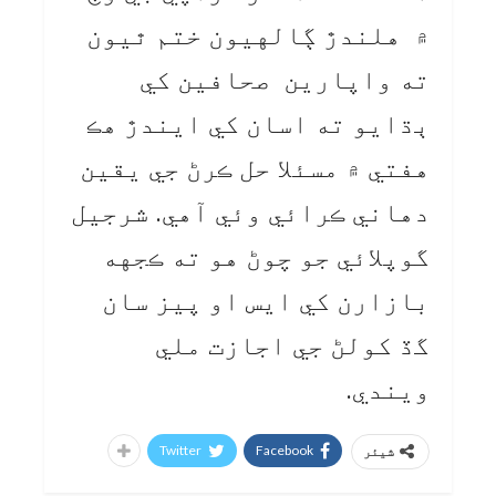
۾ هلندڙ ڳالهيون ختم ٿيون
ته واپارين صحافين کي
ٻڌايو ته اسان کي ايندڙ هڪ
هفتي ۾ مسئلا حل ڪرڻ جي يقين
دهاني ڪرائي وئي آهي. شرجيل
گوپلائي جو چوڻ هو ته ڪجهه
بازارن کي ايس او پيز سان
گڏ کولڻ جي اجازت ملي
ويندي.
Twitter
Facebook
شیئر