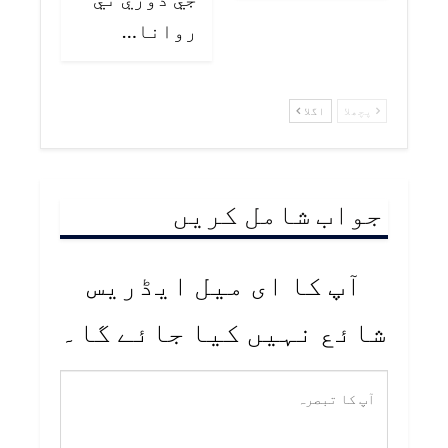
روانا…
پچھلا
اگلا
جواب شامل کریں
آپ کا ای میل ایڈریس
شائع نہیں کیا جائے گا۔