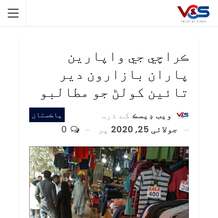
ڪراچي جي واپارين
پاران بازارون دير
تائين کولڻ جو مطالبو
ويب ڊيسڪ
کے ذریعہ
پاڪستان
جولائی 25, 2020
پر
0