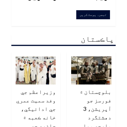
پاڪستان
بلوچستان ۾
وزيراعظم جي
فورسز جو
وفد سميت عمري
آپريشن، 3
جي ادائيگي،
دهشتگرد
خانه ڪعبه ۾
مارجي ويا
حاضري جي…