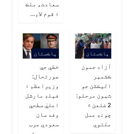
سعادت، ملڪ
۽ قوم لاءِ…
پاڪستان
پاڪستان
آزاد جمون
خطي جي
ڪشمير
صورتحال:
اليڪشن جو
وزيراعظم ۽
ٽيون مرحلو:
فيلڊ مارشل
2 ضلعن ۾
اعليٰ سطحي
چونڊ عمل
وفد سان
ملتوي
سعودي عرب
جي دوري تي