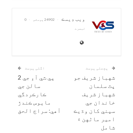
ويب ڊيسڪ
24902 پوسٹس
0
تبصرے
پچھلی پوسٹ
اگلی پوسٹ
شهباز شريف جو
پي ٽي آءِ جي 2
پٽ سلمان
سالن جي
شهباز شريف
ڪارڪردگي
خاندان جي
مايوس ڪندڙ
سڀني کان وڌيڪ
آهي: سراج الحق
امير ماڻهن ۾
شامل