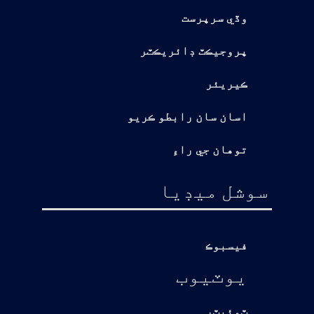
وڏي سرپرست
پروجيڪٽ ڊائريڪٽر
ڪيريئر
اسان سان رابطو ڪريو
توهان جي راءِ
سوشل ميڊيا
فيسبوڪ
يوٽيوب
ٽوئيٽر