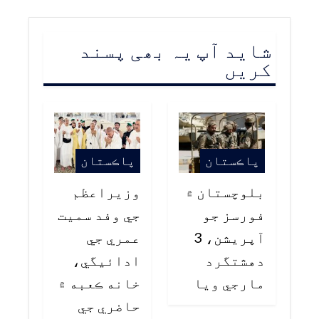
شاید آپ یہ بھی پسند
کریں
پاڪستان
پاڪستان
بلوچستان ۾
وزيراعظم
فورسز جو
جي وفد سميت
آپريشن، 3
عمري جي
دهشتگرد
ادائيگي،
مارجي ويا
خانه ڪعبه ۾
حاضري جي