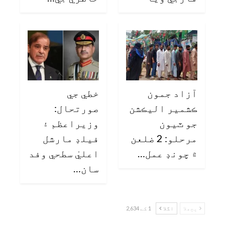
آزاد جمون
خطي جي
ڪشمير اليڪشن
صورتحال:
جو ٽيون
وزيراعظم ۽
مرحلو: 2 ضلعن
فيلڊ مارشل
۾ چونڊ عمل…
اعليٰ سطحي وفد
سان…
پچھلا
اگلا
1 کے 2,634