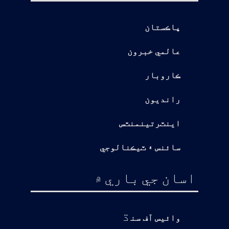
پاڪستان
عالمي خبرون
ڪاروبار
رانديون
اينٽرتينمنٽس
سائنس ۽ ٽيڪنالوجي
اسان جي باري ۾
ڌ
وائيس آف سن