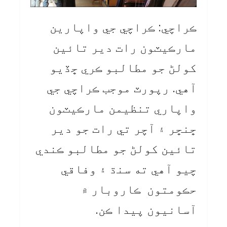
ڪراچي: ڪراچي جي واپارين
مارڪيٽون رات دير تائين
کولڻ جو مطالبو ڪري ڇڏيو
آهي. رپورٽ موجب ڪراچي جي
واپاري تنظيمن مارڪيٽون
ڇنڇر ۽ آچر تي رات جو دير
تائين کولڻ جو مطالبو ڪندي
چيو آهي ته سنڌ ۽ وفاقي
حڪومتون ڪاروبار ۾
آسانيون پيدا ڪن.