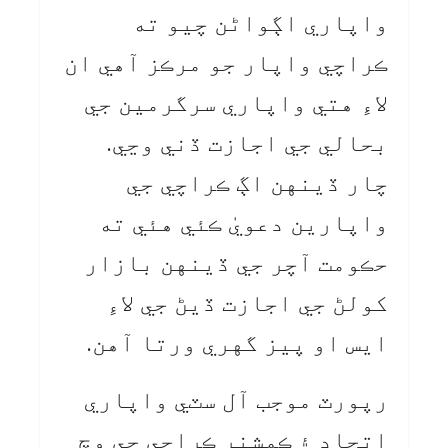
واپاري اڳواڻن چيو ته
ڪراچي واپار جو مرڪز آهي ان
لاءِ هتي واپاري سرگرمين جي
بحالي جي اجازت ڏني وڃي.
چار ڏينهن اڳ ڪراچي جي
واپارين دعويٰ ڪئي هئي ته
حڪومت آچر جي ڏينهن بازار
کولڻ جي اجازت ڏيڻ جي لاءِ
ايس او پيز گهري ورتا آهن.
رپورٽ موجب آل سٽي واپاري
اتحاد ۽ ڪمشنر ڪراچي جي وچ