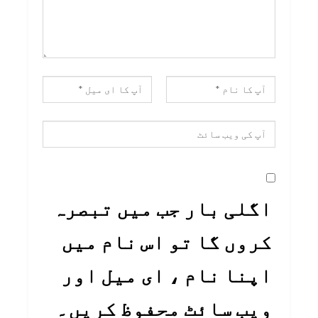
اگلی بار جب میں تبصرہ
کروں گا تو اس نام میں
اپنا نام ، ای میل اور
ویب سائٹ محفوظ کریں۔