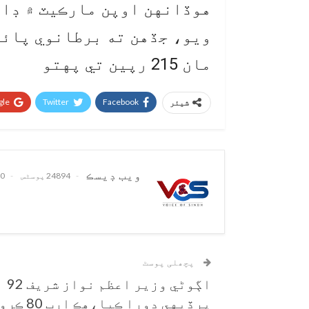
مان 215 رپين تي پهتو
le+
Twitter
Facebook
شیئر
ويب ڊيسڪ
24894 پوسٹس
0 تبصرے
پچھلی پوسٹ
اڳوڻي وزير اعظم نواز شريف 92
پرڏيهي دورا ڪيا،هڪ ارب