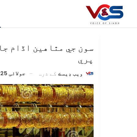
سون جي مٿاهين اڏام جا
پري
جولائی 25, 2020
ويب ڊيسڪ
کے ذریعہ