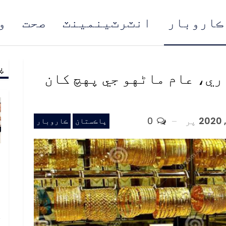
ڪاروبار
انٽرٽينمينٽ
صحت
و
پ
مُن
ري، عام ماڻهو جي پهچ کان
پر
0
پاڪستان
ڪاروبار
و
و
ع
ا
خ