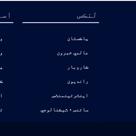
لنڪس
اسا
پاڪستان
و
عالمي خبرون
و
ڪاروبار
پ
رانديون
ڪ
اينٽرتينمنٽس
ا
سائنس ۽ ٽيڪنالوجي
تو