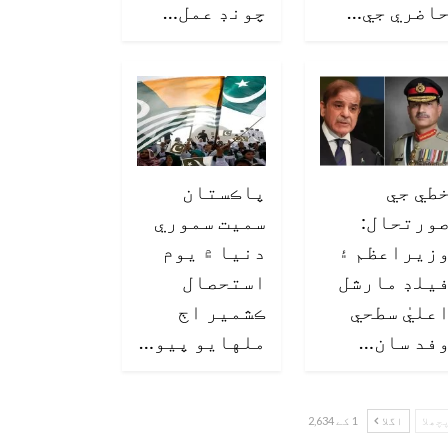
اضري جي…
چونڊ عمل…
طي جي
پاڪستان
ورتحال:
سميت سموري
زيراعظم ۽
دنيا ۾ يوم
يلڊ مارشل
استحصال
عليٰ سطحي
ڪشمير اڄ
فد سان…
ملهايو پيو…
چھلا
اگلا
1 کے 2,634