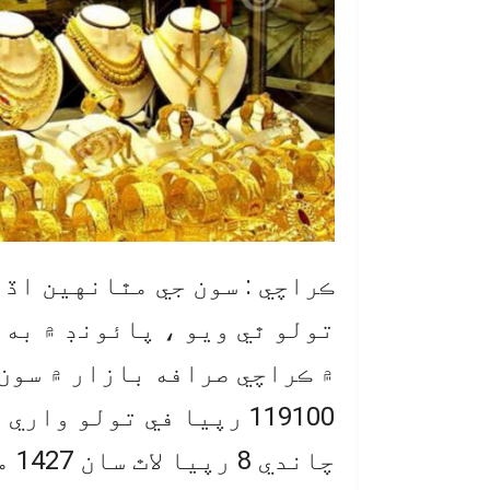
تولو ٿي ويو ، پائونڊ ۾ به 
119100 رپيا في تولو وا