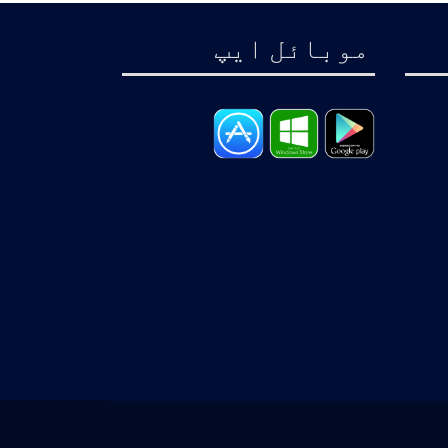
موبائل ايپ