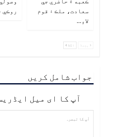
ڪعبه ۾ حاضري جي
وصولي 
سعادت، ملڪ ۽ قوم
روڪي ڇ
لاءِ…
پچھلا
اگلا
جواب شامل کریں
آپ کا ای میل ایڈریس