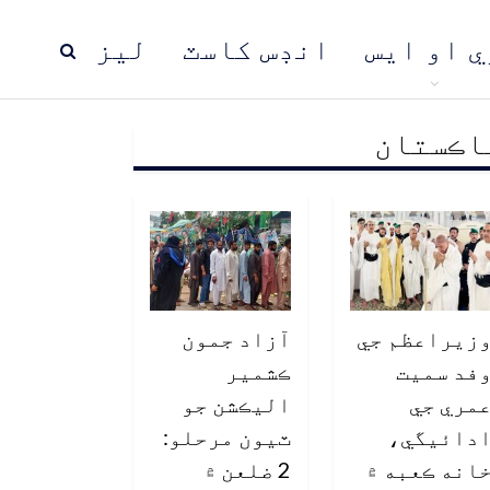
ي او ايس
انڊس کاسٽ
ليز
اڪستان
ڍ
پاڪستان
عالمي خبرون
زيراعظم جي
آزاد جمون
فد سميت
ڪشمير
مري جي
اليڪشن جو
دائيگي،
ٽيون مرحلو:
انه ڪعبه ۾
2 ضلعن ۾