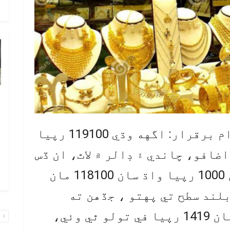
ح
خ
ص
و
ڪراچي : سون جي مٿانهين اڏام برقرار: اگهه وڌي 119100 رپيا
ف
اضافو، چاندي ۽ ڊالر ۾ لاٿ، ان ڏس
ا
۾ ڪراچي صرافه بازار ۾ سون 1000 رپيا واڌ سان 118100 مان
و
ري بلند سطح تي پهتو ، جڏهن ته
چاندي 8 رپيا لاٿ سان 1427 مان 1419 رپيا في تولو ٿي وئي،
پ