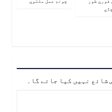
فوري طور
چونڊ عمل ملتوي
ڏي
 شائع نہیں کیا جائے گا۔