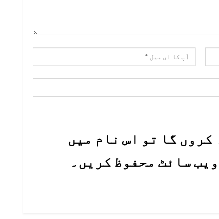
کروں گا تو اس نام میں
 ویب سائٹ محفوظ کریں۔