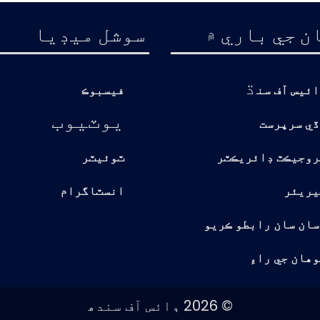
ن جي باري ۾
سوشل ميڊيا
ڌ
ائيس آف سن
فيسبوڪ
يوٽيوب
ڏي سرپرست
روجيڪٽ ڊائريڪٽر
ٽوئيٽر
يريئر
انسٽاگرام
سان سان رابطو ڪريو
هان جي راءِ
© 2026 وائس آف سندھ