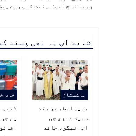
رپيا خرچ آيو:سينيٽ ۾ رپورٽ پيش
شاید آپ یہ بھی پسند ک
پاڪستان
خاص خ
وزيراعظم جي وفد
لاهور 
سميت عمري جي
پي جي 
ادائيگي، خانه
اضافي