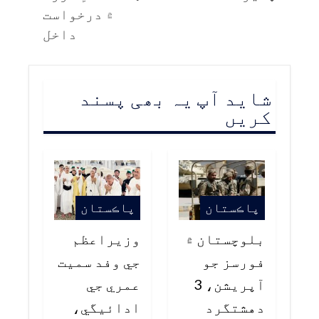
۾ درخواست
داخل
شاید آپ یہ بھی پسند
کریں
پاڪستان
پاڪستان
بلوچستان ۾
وزيراعظم
فورسز جو
جي وفد سميت
آپريشن، 3
عمري جي
دهشتگرد
ادائيگي،