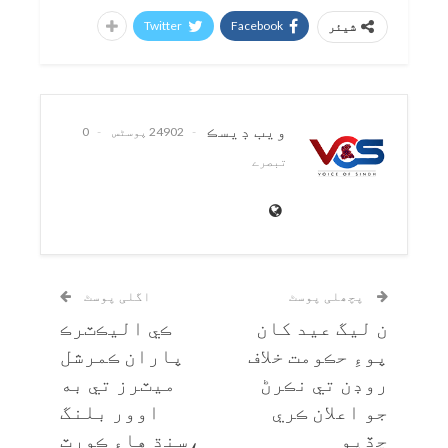
Twitter
Facebook
شیئر
ويب ڊيسڪ
24902 پوسٹس
0
تبصرے
پچھلی پوسٹ
اگلی پوسٹ
ن ليگ عيد کان
ڪي اليڪٽرڪ
پوءِ حڪومت خلاف
پاران ڪمرشل
روڊن تي نڪرڻ
ميٽرز تي به
جو اعلان ڪري
اوور بلنگ
ڇڏيو
،سنڌ هاءِ ڪورٽ