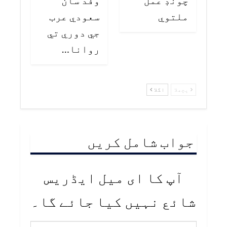
چونڊ عمل
وفد سان
ملتوي
سعودي عرب
جي دوري تي
روانا…
پچھلا
اگلا
جواب شامل کریں
آپ کا ای میل ایڈریس
شائع نہیں کیا جائے گا۔