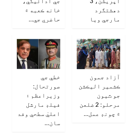
آپريشن، 3
جي ادائيگي،
دهشتگرد
خانه ڪعبه ۾
مارجي ويا
حاضري جي…
آزاد جمون
خطي جي
ڪشمير اليڪشن
صورتحال:
جو ٽيون
وزيراعظم ۽
مرحلو: 2 ضلعن
فيلڊ مارشل
۾ چونڊ عمل…
اعليٰ سطحي وفد
سان…