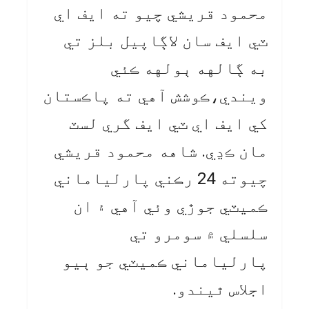
محمود قريشي چيو ته ايف اي
ٽي ايف سان لاڳاپيل بلز تي
به ڳالهه ٻولهه ڪئي
ويندي،ڪوشش آهي ته پاڪستان
کي ايف اي ٽي ايف گري لسٽ
مان ڪڍي. شاهه محمود قريشي
چيوته 24 رڪني پارلياماني
ڪميٽي جوڙي وئي آهي ۽ ان
سلسلي ۾ سومرو تي
پارلياماني ڪميٽي جو ٻيو
اجلاس ٿيندو.