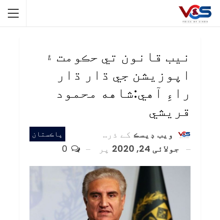
نيب قانون تي حڪومت ۽
اپوزيشن جي ڌار ڌار
راءِ آهي:شاهه محمود
قريشي
ويب ڊيسڪ
کے ذریعہ
پاڪستان
جولائی 24, 2020
پر
0