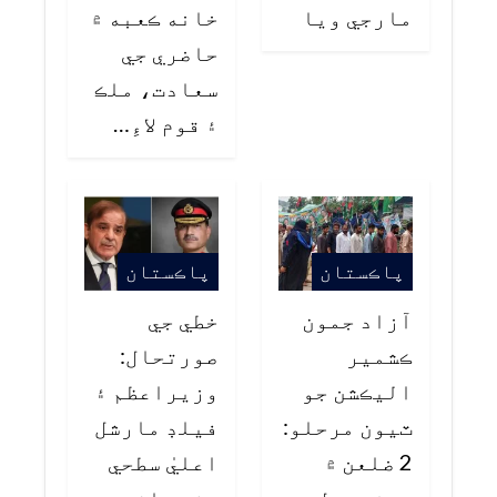
مارجي ويا
خانه ڪعبه ۾
حاضري جي
سعادت، ملڪ
۽ قوم لاءِ…
پاڪستان
پاڪستان
آزاد جمون
خطي جي
ڪشمير
صورتحال:
اليڪشن جو
وزيراعظم ۽
ٽيون مرحلو:
فيلڊ مارشل
2 ضلعن ۾
اعليٰ سطحي