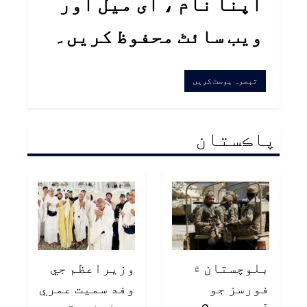
اپنا نام ، ای میل اور
ویب سائٹ محفوظ کریں۔
پاڪستان
بلوچستان ۾
وزيراعظم جي
فورسز جو
وفد سميت عمري