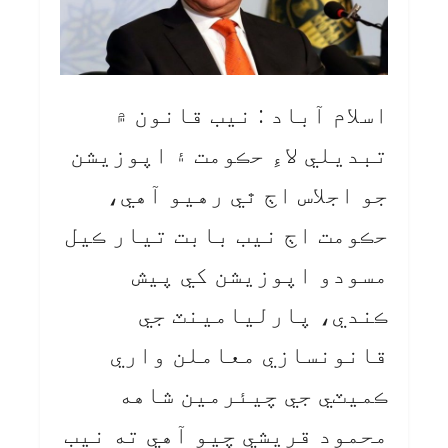
اسلام آباد : نيب قانون ۾
تبديلي لاءِ حڪومت ۽ اپوزيشن
جو اجلاس اڄ ٿي رهيو آهي،
حڪومت اڄ نيب بابت تيار ڪيل
مسودو اپوزيشن کي پيش
ڪندي، پارليامينٽ جي
قانونسازي معاملن واري
ڪميٽي جي چيئرمين شاهه
محمود قريشي چيو آهي ته نيب