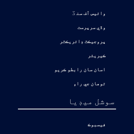
ڌ
وائيس آف سن
وڏي سرپرست
پروجيڪٽ ڊائريڪٽر
ڪيريئر
اسان سان رابطو ڪريو
توهان جي راءِ
سوشل ميڊيا
فيسبوڪ