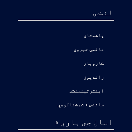
لنڪس
پاڪستان
عالمي خبرون
ڪاروبار
رانديون
اينٽرتينمنٽس
سائنس ۽ ٽيڪنالوجي
اسان جي باري ۾