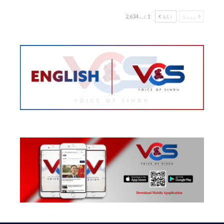
پچھلا
اگلا
1 کے 2,634