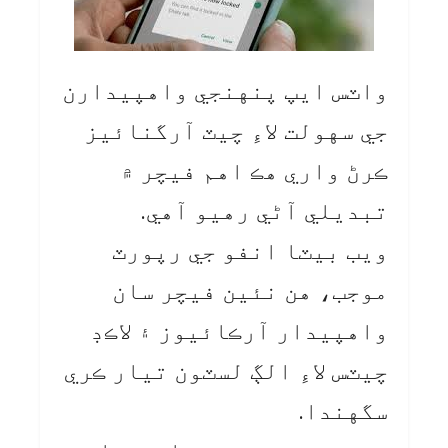
واٽس ايپ پنهنجي واهپيدارن
جي سهولت لاءِ چيٽ آرگنائيز
ڪرڻ واري هڪ اهم فيچر ۾
تبديلي آڻي رهيو آهي.
ويب بيٽا انفو جي رپورٽ
موجب، هن نئين فيچر سان
واهپيدار آرڪائيوز ۽ لاڪڊ
چيٽس لاءِ الڳ لسٽون تيار ڪري
سگهندا.