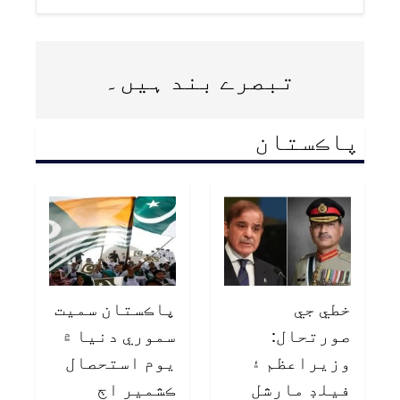
تبصرے بند ہیں۔
پاڪستان
خطي جي
پاڪستان سميت
صورتحال:
سموري دنيا ۾
وزيراعظم ۽
يوم استحصال
فيلڊ مارشل
ڪشمير اڄ