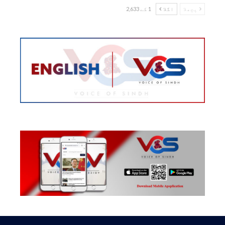
پچھلا
اگلا
1 کے 2,633