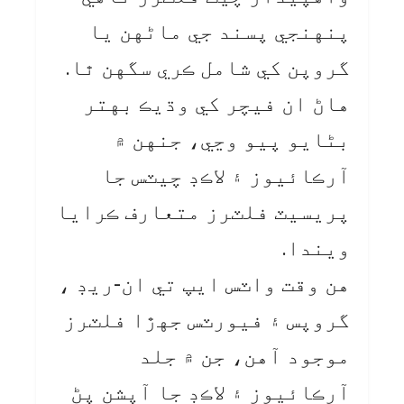
پنهنجي پسند جي ماڻهن يا
گروپن کي شامل ڪري سگهن ٿا.
هاڻ ان فيچر کي وڌيڪ بهتر
بڻايو پيو وڃي، جنهن ۾
آرڪائيوز ۽ لاڪڊ چيٽس جا
پريسيٽ فلٽرز متعارف ڪرايا
ويندا.
هن وقت واٽس ايپ تي ان-ريڊ ،
گروپس ۽ فيورٽس جهڙا فلٽرز
موجود آهن، جن ۾ جلد
آرڪائيوز ۽ لاڪڊ جا آپشن پڻ