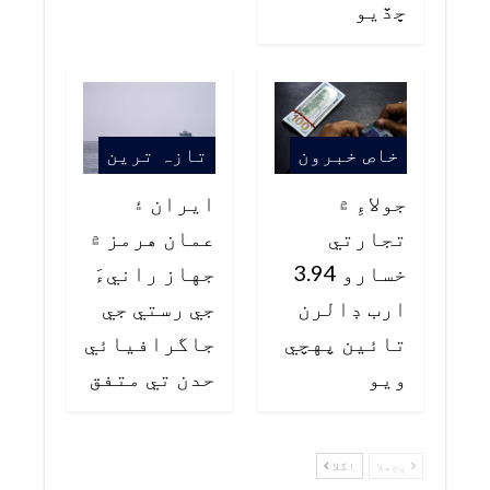
ڇڏيو
خاص خبرون
تازہ ترین
جولاءِ ۾
ايران ۽
تجارتي
عمان هرمز ۾
خسارو 3.94
جهاز رانيءَ
ارب ڊالرن
جي رستي جي
تائين پهچي
جاگرافيائي
ويو
حدن تي متفق
پچھلا
اگلا