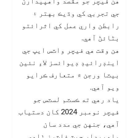
هن فيچر جو مقصد واهپيدارن
جي تجربي کي وڌيڪ بهتر ۽
رابطن واري عمل کي اثرائتو
بڻائڻ آهي.
هن وقت هي فيچر واٽس ايپ جي
اينڊرائيڊ ڊيوائسز لاءِ نئين
بيٽا ورجن ۾ متعارف ڪرايو
ويو آهي.
ياد رهي ته ڪسٽم لسٽس جو
فيچر نومبر 2024 کان دستياب
آهي، جنهن جي مدد سان
واهپيدار چيٽ فلٽرز ٺاهي