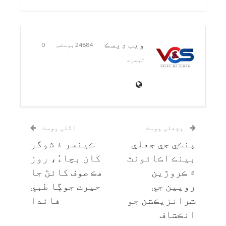
ويب ڊيسڪ
24884 پوسٹس
0
تبصرے
پچھلی پوسٹ
اگلی پوسٹ
پنڪي جي جعلي
ڪينسر ۽ شوگر
بينڪ اڪائونٽ
کان بچاءُ، روز
۾ ڪروڙين
هڪ صوف کائڻ جا
روپين جي
حيرت جوڳا طبي
ٽرانزيڪشن جو
فائدا
انڪشاف