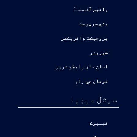
ڌ
وائيس آف سن
وڏي سرپرست
پروجيڪٽ ڊائريڪٽر
ڪيريئر
اسان سان رابطو ڪريو
توهان جي راءِ
سوشل ميڊيا
فيسبوڪ
يوٽيوب