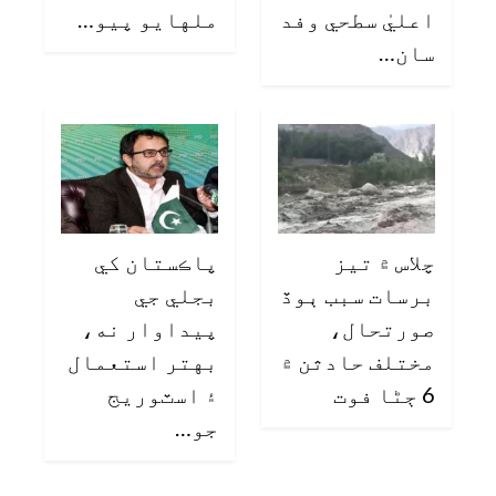
اعليٰ سطحي وفد
ملهايو پيو…
سان…
چلاس ۾ تيز
پاڪستان کي
برسات سبب ٻوڏ
بجلي جي
صورتحال،
پيداوار نه،
مختلف حادثن ۾
بهتر استعمال
6 ڄڻا فوت
۽ اسٽوريج
جو…