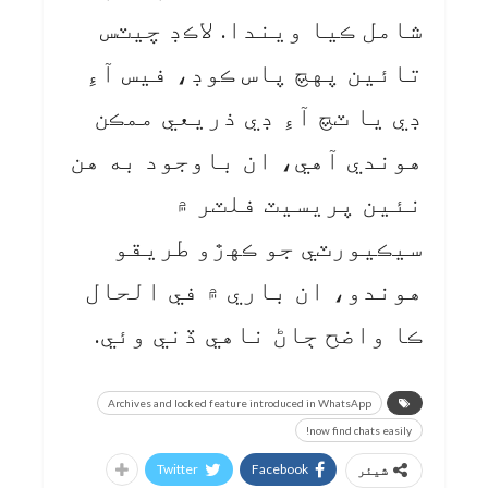
شامل ڪيا ويندا. لاڪڊ چيٽس
تائين پهچ پاس ڪوڊ، فيس آءِ
ڊي يا ٽچ آءِ ڊي ذريعي ممڪن
هوندي آهي، ان باوجود به هن
نئين پريسيٽ فلٽر ۾
سيڪيورٽي جو ڪهڙو طريقو
هوندو، ان باري ۾ في الحال
ڪا واضح ڄاڻ ناهي ڏني وئي.
Archives and locked feature introduced in WhatsApp
now find chats easily!
Twitter
Facebook
شیئر