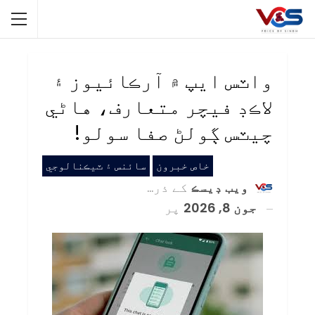
واٽس ايپ ۾ آرڪائيوز ۽
لاڪڊ فيچر متعارف، هاڻي
چيٽس ڳولڻ صفا سولو!
خاص خبرون
سائنس ۽ ٽيڪنالوجي
ويب ڊيسڪ
کے ذریعہ
جون 8, 2026
پر