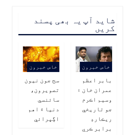
شاید آپ یہ بھی پسند
کریں
خاص خبرون
خاص خبرون
بابر اعظم
سج جون نيون
عمران خان ۽
تصويرون،
وسيم اڪرم
سائنسي
جو تاريخي
دنيا ۾ اهم
ريڪارڊ
اڳڀرائي
برابر ڪري