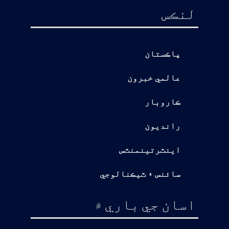
لنڪس
پاڪستان
عالمي خبرون
ڪاروبار
رانديون
اينٽرتينمنٽس
سائنس ۽ ٽيڪنالوجي
اسان جي باري ۾