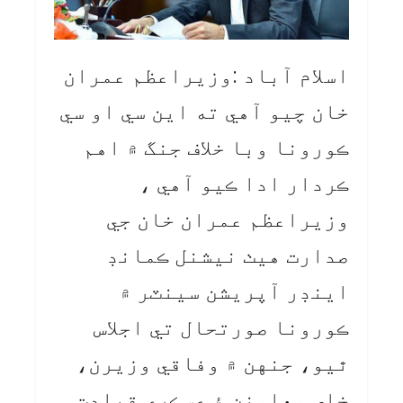
اسلام آباد :وزيراعظم عمران
خان چيو آهي ته اين سي او سي
ڪورونا وبا خلاف جنگ ۾ اهم
ڪردار ادا ڪيو آهي ،
وزيراعظم عمران خان جي
صدارت هيٺ نيشنل ڪمانڊ
اينڊر آپريشن سينٽر ۾
ڪورونا صورتحال تي اجلاس
ٿيو، جنهن ۾ وفاقي وزيرن،
خاص معاونن ۽ عسڪري قيادت