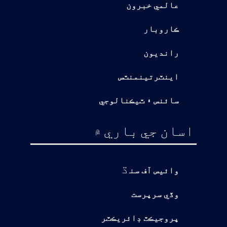
عالمي خبرون
ڪاروبار
رانديون
اينٽرتينمنٽس
سائنس ۽ ٽيڪنالوجي
اسان جي باري ۾
ڌ
وائيس آف سن
وڏي سرپرست
پروجيڪٽ ڊائريڪٽر