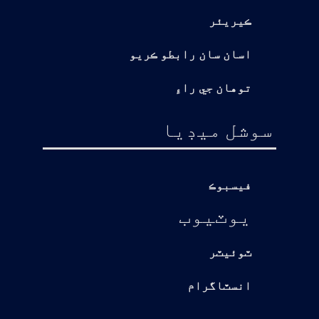
ڪيريئر
اسان سان رابطو ڪريو
توهان جي راءِ
سوشل ميڊيا
فيسبوڪ
يوٽيوب
ٽوئيٽر
انسٽاگرام