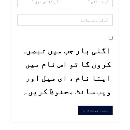
اگلی بار جب میں تبصرہ
کروں گا تو اس نام میں
اپنا نام ، ای میل اور
ویب سائٹ محفوظ کریں۔