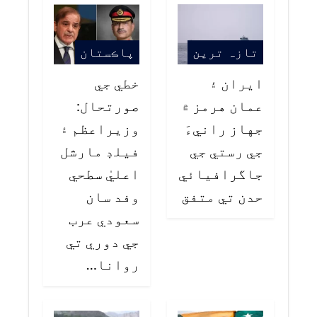
تازہ ترین
پاڪستان
ايران ۽
خطي جي
عمان هرمز ۾
صورتحال:
جهاز رانيءَ
وزيراعظم ۽
جي رستي جي
فيلڊ مارشل
جاگرافيائي
اعليٰ سطحي
حدن تي متفق
وفد سان
سعودي عرب
جي دوري تي
روانا…