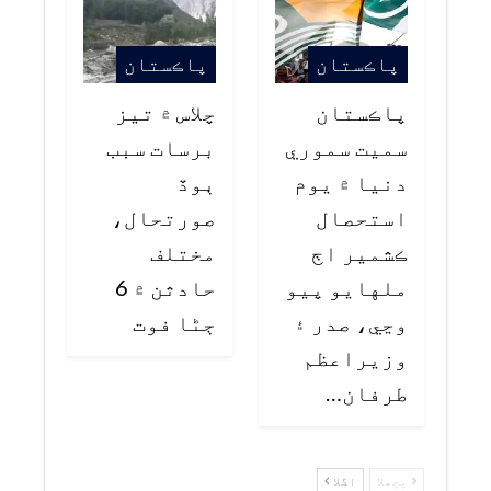
پاڪستان
پاڪستان
پاڪستان
چلاس ۾ تيز
سميت سموري
برسات سبب
دنيا ۾ يوم
ٻوڏ
استحصال
صورتحال،
ڪشمير اڄ
مختلف
ملهايو پيو
حادثن ۾ 6
وڃي، صدر ۽
ڄڻا فوت
وزيراعظم
طرفان…
پچھلا
اگلا