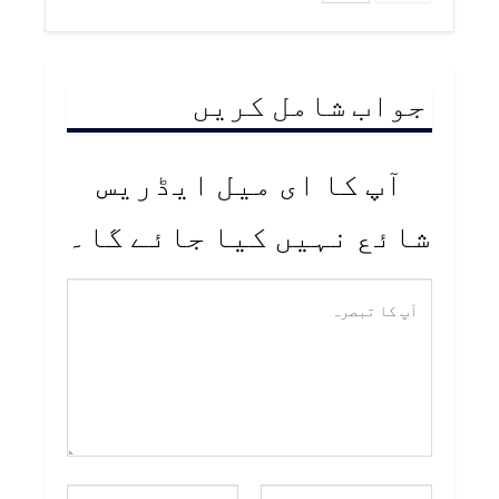
جواب شامل کریں
آپ کا ای میل ایڈریس
شائع نہیں کیا جائے گا۔