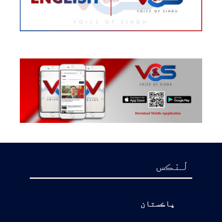
لنڪس
پاڪستان