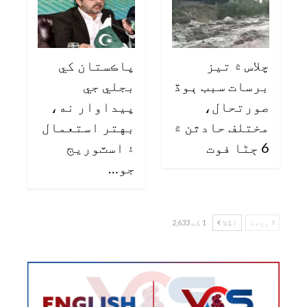
چلاس ۾ تيز
پاڪستان کي
برسات سبب ٻوڏ
بجلي جي
صورتحال،
پيداوار نه،
مختلف حادثن ۾
بهتر استعمال
6 ڄڻا فوت
۽ اسٽوريج
جو…
پچھلا
اگلا
1 کے 2,633