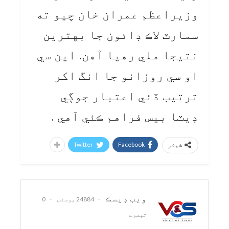
وزيراعظم عمران خان چيو ته
سمارٽ لاڪ ڊائون جا بهترين
نتيجا ملي رهيا آهن. اين سي
او سي روزانو جا انگ اکر
ترتيب ڏئي اعتبار جوڳي
ڊيٽا بيس فراهم ڪئي آهي .
Twitter
Facebook
شیئر
ويب ڊيسڪ
24884 پوسٹس
0
تبصرے