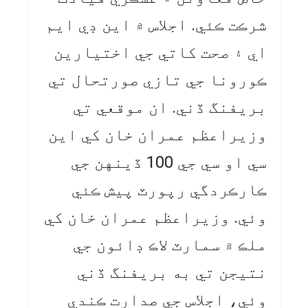
شرڪت ڪئي. اجلاس ۾ اين ڊي ايم
اي ۽ صحت کاتي جي اختيارين
ڪورونا جي تازي صورتحال تي
بريفنگ ڏني. ان موقعي تي
وزيراعظم عمران خان کي اين
سي او سي جي 100 ڏينهن جي
ڪارڪردگي رپورٽ پيش ڪئي
وئي. وزيراعظم عمران خان کي
ملڪ ۾ سمارٽ لاڪ ڊائون جي
نتيجن تي به بريفنگ ڏني
وئي، اجلاس جي صدارت ڪندي