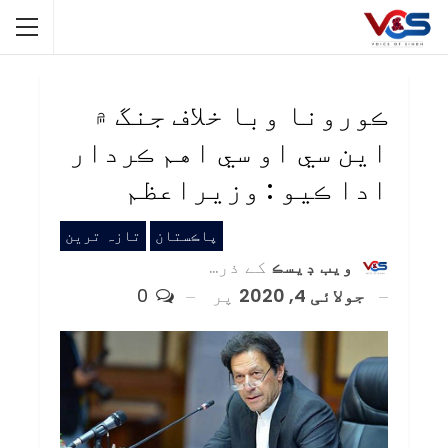
ڪورونا وبا خلاف جنگ ۾
اين سي او سي اهم ڪردار
ادا ڪيو : وزيراعظم
پاڪستان
تازہ ترین
ويب ڊيسڪ
کے ذریعہ
جولائی 4, 2020
پر
0