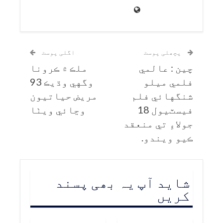
پچھلی پوسٹ
اگلی پوسٹ
چين : عالمي
ملڪ ۾ ڪرونا
فلمي ميلو
وگهي وڌيڪ 93
شنگهائي فلم
مريض حياتيون
فيسٽيول 18
وڃائي ويٺا
جولاءِ تي منعقد
ڪيو ويندو.
شاید آپ یہ بھی پسند
کریں