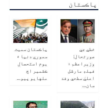
پاڪستان
خطي جي
پاڪستان سميت
صورتحال:
سموري دنيا ۾
وزيراعظم ۽
يوم استحصال
فيلڊ مارشل
ڪشمير اڄ
اعليٰ سطحي وفد
ملهايو پيو…
سان…