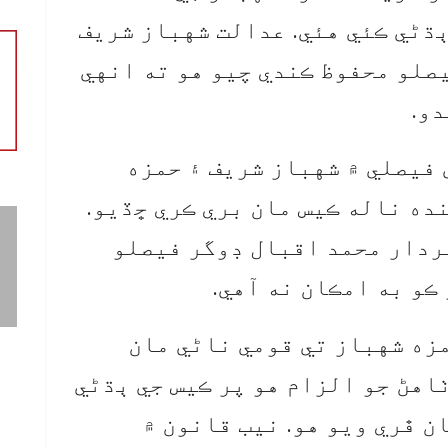
ڌڻي ڪئي هئي. عدالت شهباز شريف
يصلو محفوظ ڪندي چيو هو ته انهي
فيصلي ۾ شهباز شريف ۽ حمزه
ده ناله ڪيس مان بري ڪري ڇڏيو.
ردار محمد اقبال ڊوگر فيصلو
ڪو به امڪان نه آهي.
مزه شهباز تي قومي ناڻي مان
 ٺاهڻ جو الزام هو پر ڪيس جي ٻڌڻي
ن ڦري ويو هو. نيب قانون ۾