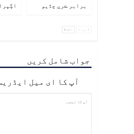
برابر ڪري ڇڏيو
اڳڀرا
پچھلا
اگلا
جواب شامل کریں
آپ کا ای میل ایڈریس