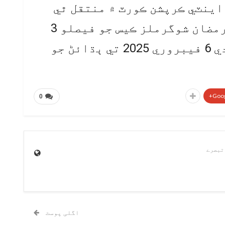
اينٽي ڪرپشن ڪورٽ ۾ منتقل ٿي
ويو هو. اينٽي ڪرپشن ڪورٽ رمضان شوگرملز ڪيس جو فيصلو 3
فيبروري 2025 تي محفوظ ڪندي 6 فيبروري 2025 تي ٻڌائڻ جو
Goog
0
اگلی پوسٹ