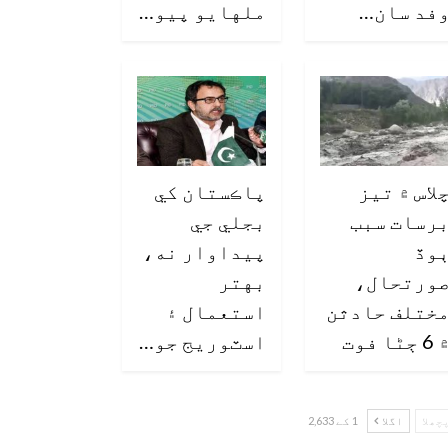
فد سان…
ملهايو پيو…
لاس ۾ تيز
پاڪستان کي
رسات سبب
بجلي جي
وڏ
پيداوار نه،
ورتحال،
بهتر
ختلف حادثن
استعمال ۽
6 ڄڻا فوت
اسٽوريج جو…
چھلا
اگلا
1 کے 2,633