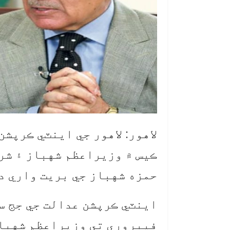
لاهور: لاهور جي اينٽي ڪرپش
ڪيس ۾ وزيراعظم شهباز ۽ شر
حمزه شهباز جي بريت واري د
فيبروري تي وزيراعظم شهباز