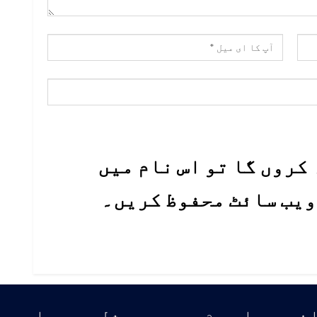
کروں گا تو اس نام میں
 ویب سائٹ محفوظ کریں۔
ن جي باري ۾
سوشل ميڊيا