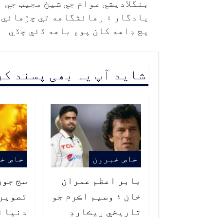
بنگلاديشي عوام جي شيخ مجيب جي
يادگار ۽ رهائشگاهه تي چڙهائي،
ڀڃ ڊاهه کان پوءِ باهه ڏئي ڇڏي
شاید آپ یہ بھی پسند ک
خاص خبرون
خاص خ
بابر اعظم عمران
سج جون
خان ۽ وسيم اڪرم جو
تصوير
تاريخي ريڪارڊ
دنيا ۾