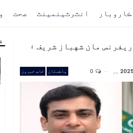
ڪاروبار
انٽرٽينمينٽ
صحت
و
پ
مُن
يفرنس مان شهباز شريف ۽
پر
0
پاڪستان
خاص خبرون
خ
ص
و
ف
ا