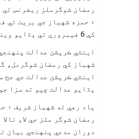
رمضان شوگرملز ريفرنس تي ٻ
۽ حمزه شهباز جي بريت تي ف
کي 6 فيبروري تي ٻڌايو ويندو.
اينٽي ڪرپشن عدالت پنهنجي 
شهباز کي رمضان شوگرمل، گن
اينٽي ڪرپشن عدالت جي جج س
ٻڌايو عدالت چيو ته سزا جو 
ياد رهي ته شهباز شريف ۽ ح
رمضان شوگر ملز جي لاءِ نالا
دوران مدعي پنهنجي بيان تا