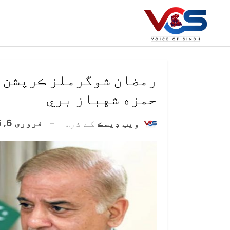
رمضان شوگرملز ڪرپشن ر
حمزه شهباز بري
فروری 6, 2025
ويب ڊيسڪ
کے ذریعہ