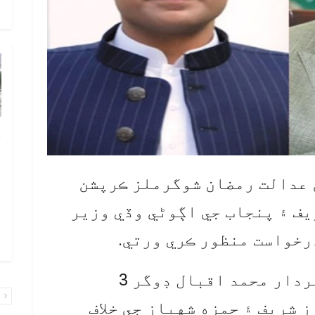
و
چ
ب
ٻ
ن عدالت رمضان شوگرملز ڪرپشن
ص
يف ۽ پنجاب جي اڳوڻي وڏي وزير
م
رخواست منظور ڪري ورتي.
۾ 
اينٽي ڪرپشن عدالت جي جج سردار محمد اقبال ڊوگر 3
پ
 شريف ۽ حمزه شهباز جي خلاف