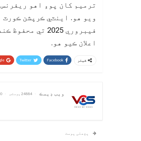
ترميم کان پوءِ اهو ريفرنس 
اعلان ڪيو هو.
le+
Twitter
Facebook
شیئر
ويب ڊيسڪ
24884 پوسٹس
0 تبصرے
پچھلی پوسٹ