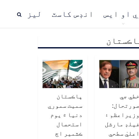
ي او ايس
انڊس کاسٽ
ليز
اڪستان
ڍ
پاڪستان
عالمي خبرون
طي جي
پاڪستان
ورتحال:
سميت سموري
زيراعظم ۽
دنيا ۾ يوم
يلڊ مارشل
استحصال
عليٰ سطحي
ڪشمير اڄ