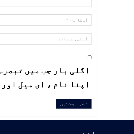
اگلی بار جب میں تبصرہ 
اپنا نام ، ای میل اور
لنڪس
اسا