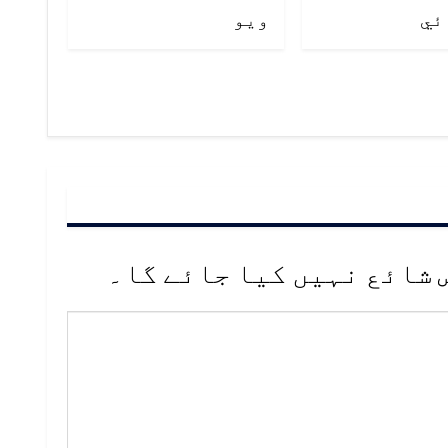
ئي
ويو
 شائع نہیں کیا جائے گا۔