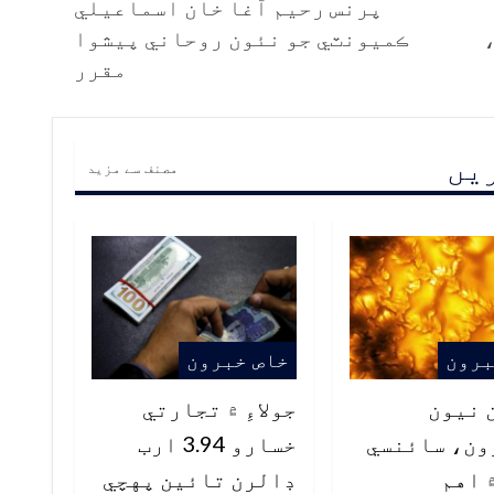
پرنس رحيم آغا خان اسماعيلي
ڪميونٽي جو نئون روحاني پيشوا
مقرر
ریں
مصنف سے مزید
برون
خاص خبرون
 نيون
جولاءِ ۾ تجارتي
ون، سائنسي
خسارو 3.94 ارب
 اهم
ڊالرن تائين پهچي