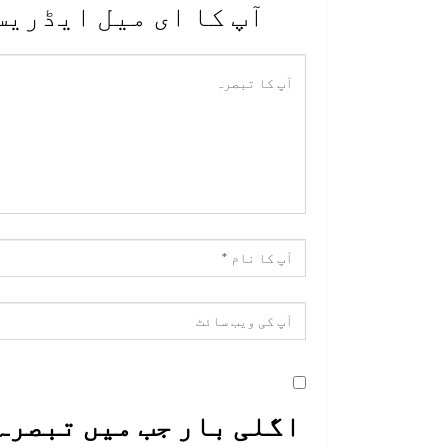
آپ کا ای میل ایڈریس
اگلی بار جب میں تبصرہ 