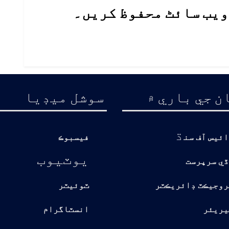
 ویب سائٹ محفوظ کریں۔
ن جي باري ۾
سوشل ميڊيا
ڌ
ائيس آف سن
فيسبوڪ
يوٽيوب
ڏي سرپرست
روجيڪٽ ڊائريڪٽر
ٽوئيٽر
يريئر
انسٽاگرام