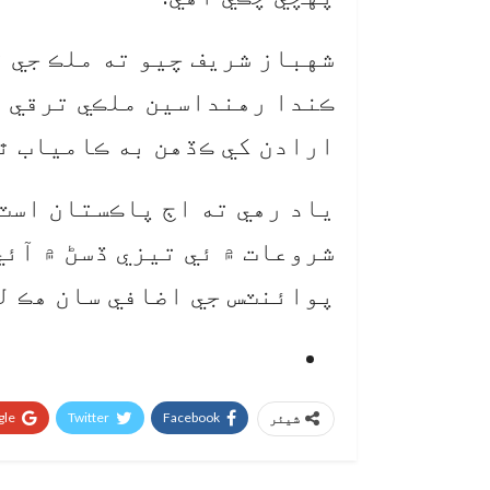
شهباز شريف چيو ته ملڪ جي ت
ڪندا رهنداسين ملڪي ترقي ۽
ارادن کي ڪڏهن به ڪامياب ٿ
ياد رهي ته اڄ پاڪستان اسٽ
پوائنٽس جي اضافي سان هڪ لک
le+
Twitter
Facebook
شیئر