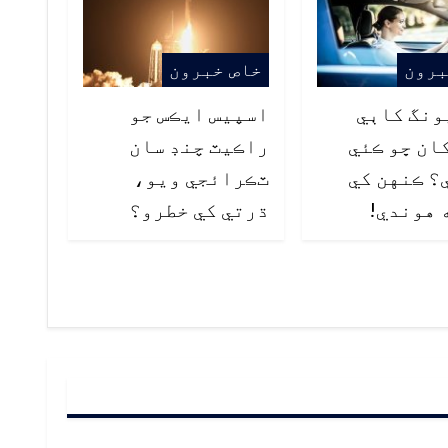
برون
خاص خبرون
ونگ کاٻي
اسپيس ايڪس جو
ان ڇو ڪئي
راڪيٽ چنڊ سان
؟ ڪنهن کي
ٽڪرائجي ويو،
 هوندي!
ڌرتي کي خطرو؟