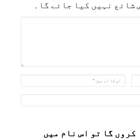
 شائع نہیں کیا جائے گا۔
کروں گا تو اس نام میں