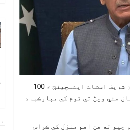
آ
ڪ
ا
ٽ
اسلام آباد: وزيراعظم شهباز شريف اسٽاڪ ايڪسچينج ۾ 100
ان مٿي وڃڻ تي قوم کي مبارڪباد
چ
پ
 چيو ته هن اهم منزل کي ڪراس