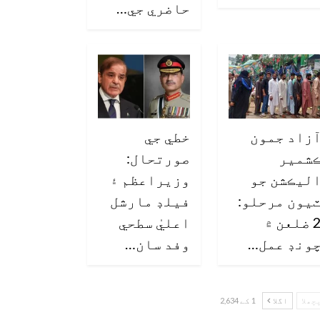
حاضري جي…
زاد جمون
خطي جي
شمير
صورتحال:
ليڪشن جو
وزيراعظم ۽
يون مرحلو:
فيلڊ مارشل
2 ضلعن ۾
اعليٰ سطحي
ونڊ عمل…
وفد سان…
چھلا
اگلا
1 کے 2,634