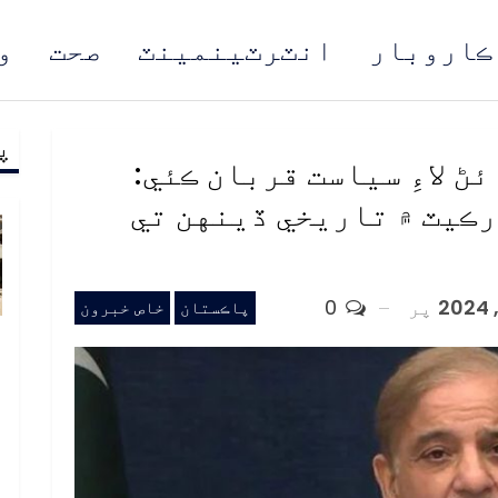
ڪاروبار
انٽرٽينمينٽ
صحت
و
پ
مُن
ڻ لاءِ سياست قربان ڪئي:
ڪيٽ ۾ تاريخي ڏينهن تي
پر
0
پاڪستان
خاص خبرون
ب
ف
د
م