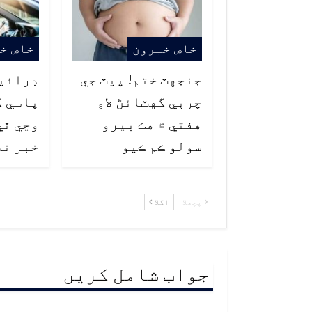
خاص خبرون
خاص خ
جنجهٽ ختم! پيٽ جي
ڊرائي
چرٻي گهٽائڻ لاءِ
پاسي ک
هفتي ۾ هڪ ڀيرو
وڃي ٿي
سولو ڪم ڪيو
خبر نه
پچھلا
اگلا
جواب شامل کریں