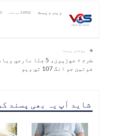
ويب ڊيسڪ
24902 پوسٹس
0 تبصرے
پچھلی پوسٹ
ڪرم ۾ جهڙپون، 5 ڄڻا مارجي ويا
فوتين جو انگ 107 ٿي ويو
شاید آپ یہ بھی پسند ک