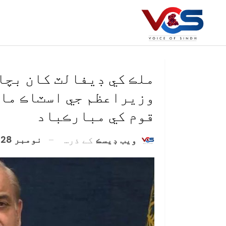
ملڪ کي ڊيفالٽ کان بچائ
وزيراعظم جي اسٽاڪ مار
قوم کي مبارڪباد
نومبر 28, 2024
ويب ڊيسڪ
کے ذریعہ