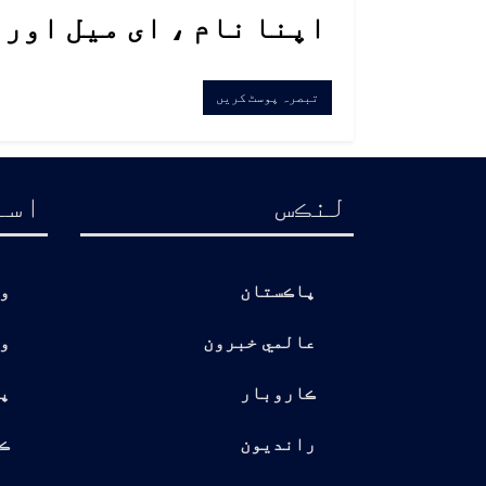
اپنا نام ، ای میل اور
لنڪس
اسا
پاڪستان
و
عالمي خبرون
و
ڪاروبار
پ
رانديون
ڪ