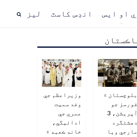
ي او ايس
انڊس کاسٽ
ليز
اڪستان
ڍ
پاڪستان
عالمي خبرون
لوچستان ۾
وزيراعظم جي
ورسز جو
وفد سميت
آپريشن، 3
عمري جي
هشتگرد
ادائيگي،
ارجي ويا
خانه ڪعبه ۾