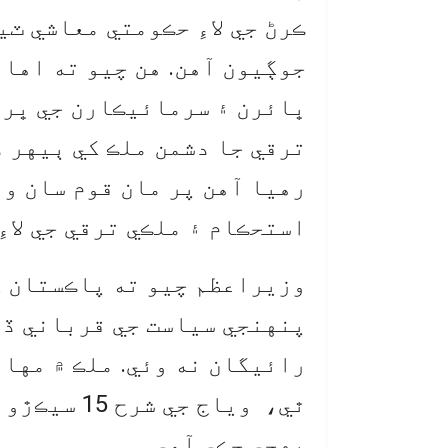
ڪرڻ جي لاءِ حڪومتي معاشي ٽ
جوڳيون آهن. هن چيو ته اها
ڀائرن ۽ سرمائيڪارن جي ڀرو
ترقي جا دشمن ملڪ کي ٻيهر ڊ
رهيا آهن پر مان قوم سان و
استحڪام ۽ ملڪي ترقي جي لاءِ
وزيراعظم چيو ته پاڪستان کي
پنهنجي سياست جي قرباني ڏن
رائيگان نه وئي. ملڪ ۾ مها
ٿي، وياج جي
پهچي چڪي آهي.