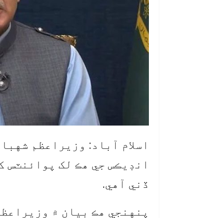
انڊيڪس جي هڪ لک پوائنٽس ک
ڏني آهي.
پنهنجي هڪ بيان ۾ وزيراعظم