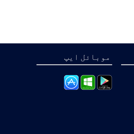
موبائل ايپ