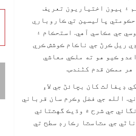
يم ۽ ٻيون اختياريون تعريف
 حڪومتي پاليسين تي ڪاروباري
سي جي عڪاسي آهي. استحڪام ۽
ي ريل ڪرڻ جي ناڪام ڪوشش ڪري
اعدو ڪيو هو ته ملڪي معاشي
 هر ممڪن قدم کڻندس.
 ڊيفالٽ کان بچائڻ جي لاءِ
ي. الله جي فضل وڪرم سان قرباني
نگائي جي شرح ۾ وڌيڪ گهٽتائي
 شرح 15 سيڪڙو ناڻي جي مٽاسٽا رڪارڊ سطح تي