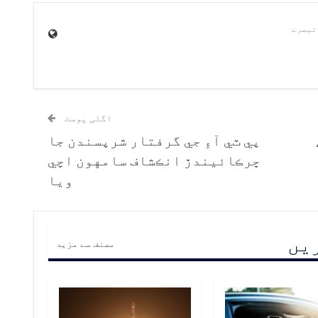
اگلی پوسٹ
،
پي ٽي آءِ جي گرفتار شرپسندن جا
ڇرڪائيندڙ انڪشاف سامهون اچي
ويا
ریں
مصنف سے مزید