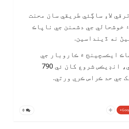
رقي لاءِ ساڳئي طريقي سان محنت
 خوشحالي جي دشمنن جي ناپاڪ
يڻ نه ڏينداسين.
اڪ ايڪسچينج ۾ ڪاروبار جي
شروعات ۾ ئي تيزي ڏسڻ ۾ آئي، انڊيڪس شروع کان ئي 790
 جي حد ڪراس ڪري ورتي.
Goog
0