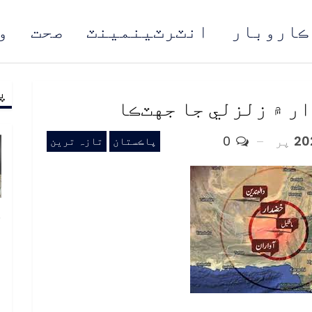
ڪاروبار
انٽرٽينمينٽ
صحت
و
پ
مُن
ر ۾ زلزلي جا جهٽڪا
پر
0
پاڪستان
تازہ ترین
خ
ص
و
ف
ا