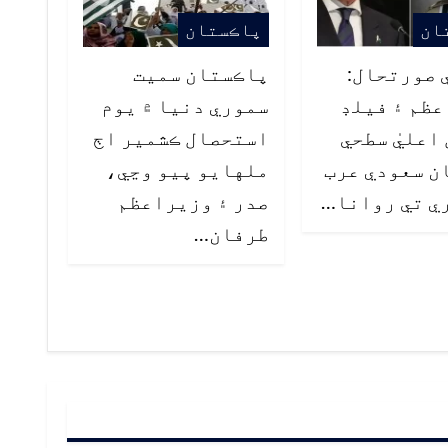
ان
پاڪستان
 صورتحال:
پاڪستان سميت
ظم ۽ فيلڊ
سموري دنيا ۾ يوم
اعليٰ سطحي
استحصال ڪشمير اڄ
ن سعودي عرب
ملهايو پيو وڃي،
ي تي روانا…
صدر ۽ وزيراعظم
طرفان…