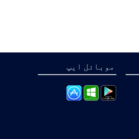
موبائل ايپ