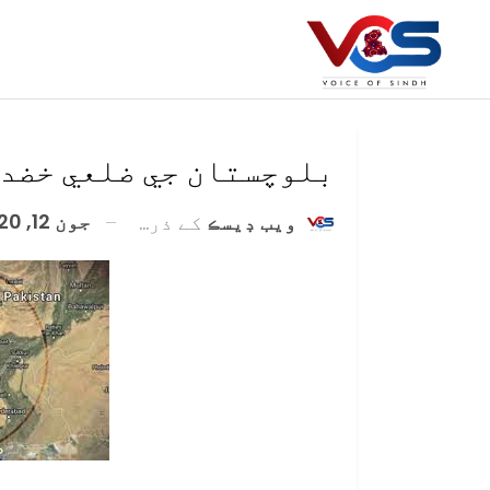
بلوچستان جي ضلعي خضدا
جون 12, 2020
ويب ڊيسڪ
کے ذریعہ