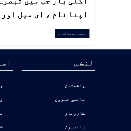
اگلی بار جب میں تبصرہ 
اپنا نام ، ای میل اور
لنڪس
اسا
پاڪستان
و
عالمي خبرون
و
ڪاروبار
پ
رانديون
ڪ