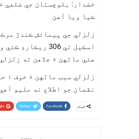
خضدار: بلوچستان جي ضلعي خ
ڪيا ويا آهن
زلزلي جي پيمائش ڪندڙ مرڪز
هئي ماڻهن ۾ جڏهن ته زلزلي 
زلزلي سبب ماڻهن ۾ خوف ۽ ح
نقصان جو اطلاع نه مليو آهي.
le+
Twitter
Facebook
شیئر
ويب ڊيسڪ