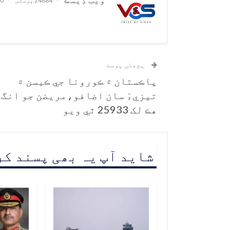
24884 پوسٹس
0 تبصرے
پچھلی پوسٹ
پاڪستان ۾ ڪورونا جي ڪيسن ۾
تيزيءَ سان اضافو،مريضن جو انگ
هڪ لک 25933 ٿي ويو
شاید آپ یہ بھی پسند ک