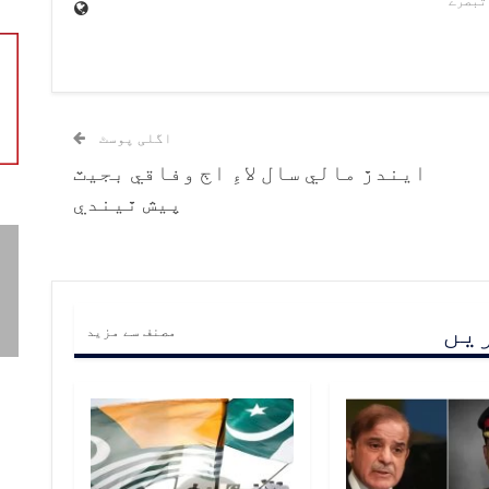
اگلی پوسٹ
ايندڙ مالي سال لاءِ اڄ وفاقي بجيٽ
پيش ٿيندي
ریں
مصنف سے مزید