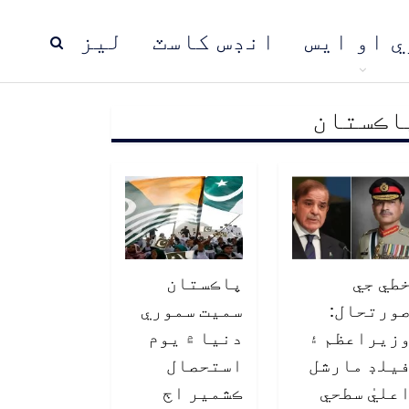
ي او ايس
انڊس کاسٽ
ليز
اڪستان
ڍ
پاڪستان
عالمي خبرون
طي جي
پاڪستان
ورتحال:
سميت سموري
زيراعظم ۽
دنيا ۾ يوم
يلڊ مارشل
استحصال
عليٰ سطحي
ڪشمير اڄ