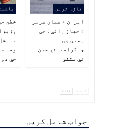
تازہ ترین
پاڪست
ايران ۽ عمان هرمز
خطي جي
۾ جهاز رانيءَ جي
وزيراع
رستي جي
مارشل 
جاگرافيائي حدن
وفد سا
تي متفق
جي دور
پچھلا
اگلا
جواب شامل کریں