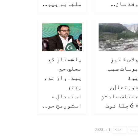
فد سان…
ملهايو پيو…
لاس ۾ تيز
پاڪستان کي
رسات سبب
بجلي جي
وڏ
پيداوار نه،
ورتحال،
بهتر
ختلف حادثن
استعمال ۽
6 ڄڻا فوت
اسٽوريج جو…
چھلا
اگلا
1 کے 2,633