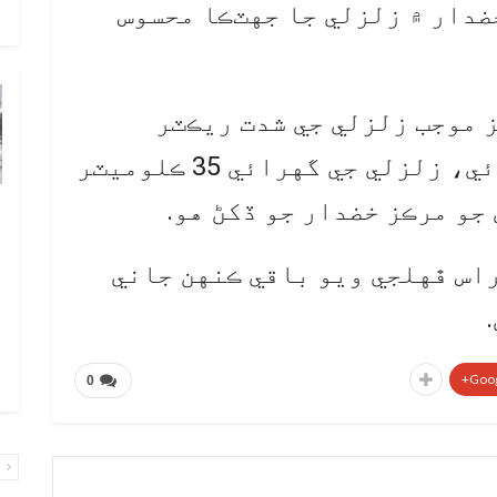
و
ضدار ۾ زلزلي جا جهٽڪا محسوس
 موجب زلزلي جي شدت ريڪٽر
اسڪيل تي 306 ريڪارڊ ڪئي وئي، زلزلي جي گهرائي 35 ڪلوميٽر
جو مرڪز خضدار جو ڏکڻ هو.
چ
ب
راس ڦهلجي ويو باقي ڪنهن جاني
ٻ
ص
م
۾ 
Goog
0
پ