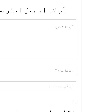
آپ کا ای میل ایڈریس