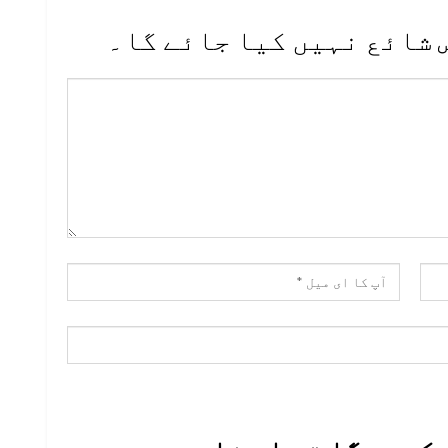
 شائع نہیں کیا جائے گا۔