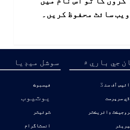
کروں گا تو اس نام میں
 ویب سائٹ محفوظ کریں۔
ن جي باري ۾
سوشل ميڊيا
ڌ
ائيس آف سن
فيسبوڪ
يوٽيوب
ڏي سرپرست
روجيڪٽ ڊائريڪٽر
ٽوئيٽر
يريئر
انسٽاگرام