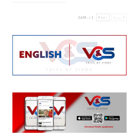
پچھلا
اگلا
1 کے 2,634