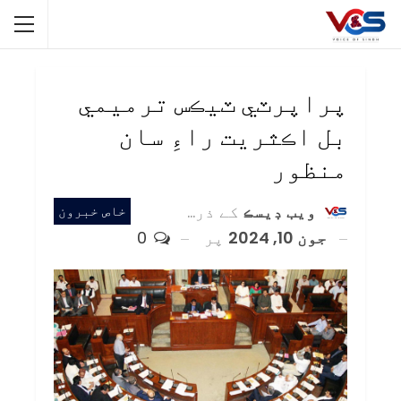
پراپرٽي ٽيڪس ترميمي
بل اڪثريت راءِ سان
منظور
ويب ڊيسڪ
کے ذریعہ
خاص خبرون
جون 10, 2024
پر
0