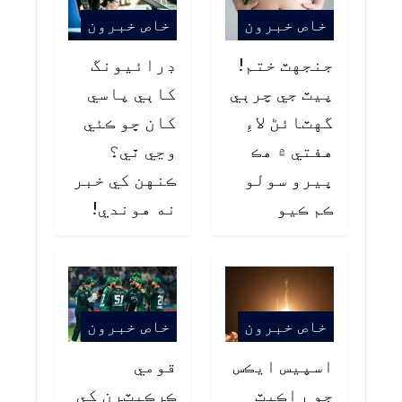
خاص خبرون
خاص خبرون
جنجهٽ ختم!
ڊرائيونگ
پيٽ جي چرٻي
کاٻي پاسي
گهٽائڻ لاءِ
کان ڇو ڪئي
هفتي ۾ هڪ
وڃي ٿي؟
ڀيرو سولو
ڪنهن کي خبر
ڪم ڪيو
نه هوندي!
خاص خبرون
خاص خبرون
اسپيس ايڪس
قومي
جو راڪيٽ
ڪرڪيٽرن کي