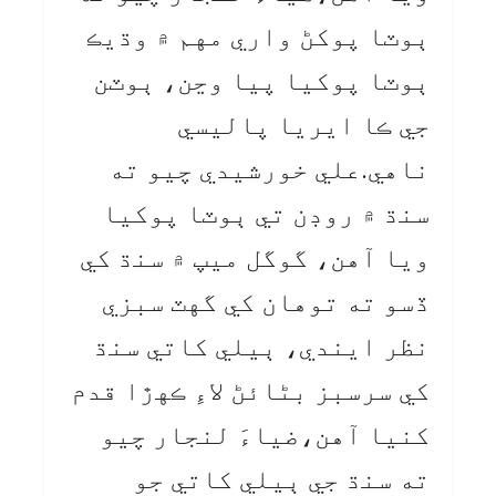
ٻوٽا پوکڻ واري مهم ۾ وڌيڪ
ٻوٽا پوکيا پيا وڃن، ٻوٽن
جي ڪا ايريا پاليسي
ناهي.علي خورشيدي چيو ته
سنڌ ۾ روڊن تي ٻوٽا پوکيا
ويا آهن، گوگل ميپ ۾ سنڌ کي
ڏسو ته توهان کي گهٽ سبزي
نظر ايندي، ٻيلي کاتي سنڌ
کي سرسبز بڻائڻ لاءِ ڪهڙا قدم
کنيا آهن،ضياءَ لنجار چيو
ته سنڌ جي ٻيلي کاتي جو