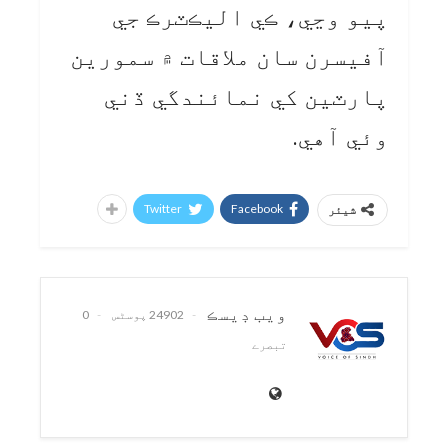
پيو وڃي، ڪي اليڪٽرڪ جي
آفيسرن سان ملاقات ۾ سمورين
پارٽين کي نمائندگي ڏني
وئي آهي.
Twitter
Facebook
شیئر
ويب ڊيسڪ
24902 پوسٹس
0
تبصرے