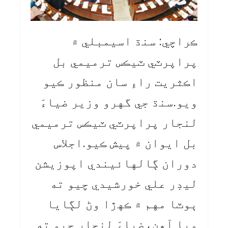
ڪراچي: سنڌ اسيمبلي ۾
پراپرٽي ٽيڪس ترميمي بل
اڪثريت راءِ سان منظور ڪيو
ويو.سنڌ جي گهرو وزير ضياءَ
لنجار پراپرٽي ٽيڪس ترميمي
بل ايوان ۾ پيش ڪيو.اجلاس
دوران ڳالهائيندي اپوزيشن
ليڊر علي خورشيدي چيو ته
ٻوٽا مهم ۾ ڪهڙا وڻ لڳايا
ويا آهن،ضياءَ لنجار چيو ته