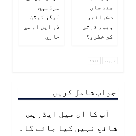
چنڊ سان
پرڏيهي
ٽڪرائجي
ليگز کيڏڻ
ويو، ڌرتي
لاءِ اين او سي
کي خطرو؟
جاري
پچھلا
اگلا
جواب شامل کریں
آپ کا ای میل ایڈریس
شائع نہیں کیا جائے گا۔