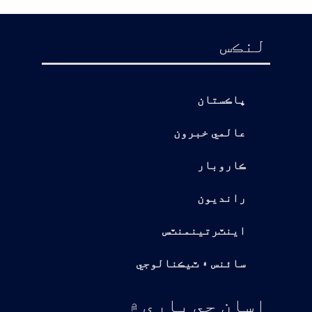
لنڪس
پاڪستان
عالمي خبرون
ڪاروبار
رانديون
اينٽرتينمنٽس
سائنس ۽ ٽيڪنالوجي
اسان جي باري ۾