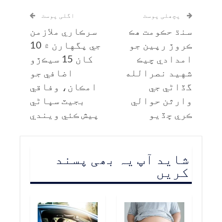
پچھلی پوسٹ
اگلی پوسٹ
سنڌ حڪومت هڪ
سرڪاري ملازمن
ڪروڙ رپين جو
جي پگهارن ۾ 10
امدادي چيڪ
کان 15 سيڪڙو
شهيد نصرالله
اضافي جو
گڏاڻي جي
امڪان، وفاقي
وارثن حوالي
بجيٽ سڀاڻي
ڪري ڇڏيو
پيش ڪئي ويندي
شاید آپ یہ بھی پسند
کریں