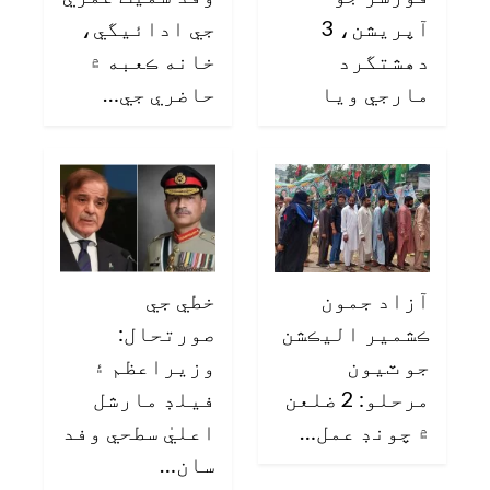
آپريشن، 3
جي ادائيگي،
دهشتگرد
خانه ڪعبه ۾
مارجي ويا
حاضري جي…
آزاد جمون
خطي جي
ڪشمير اليڪشن
صورتحال:
جو ٽيون
وزيراعظم ۽
مرحلو: 2 ضلعن
فيلڊ مارشل
۾ چونڊ عمل…
اعليٰ سطحي وفد
سان…