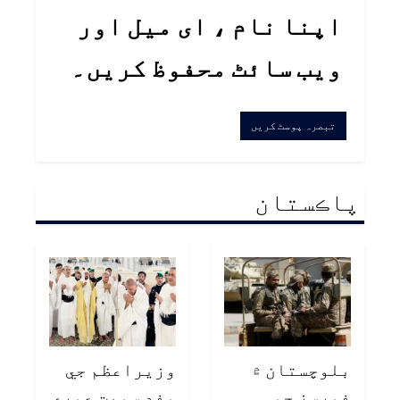
اپنا نام ، ای میل اور
ویب سائٹ محفوظ کریں۔
پاڪستان
بلوچستان ۾
وزيراعظم جي
فورسز جو
وفد سميت عمري