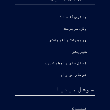
ڌ
وائيس آف سن
وڏي سرپرست
پروجيڪٽ ڊائريڪٽر
ڪيريئر
اسان سان رابطو ڪريو
توهان جي راءِ
سوشل ميڊيا
فيسبوڪ