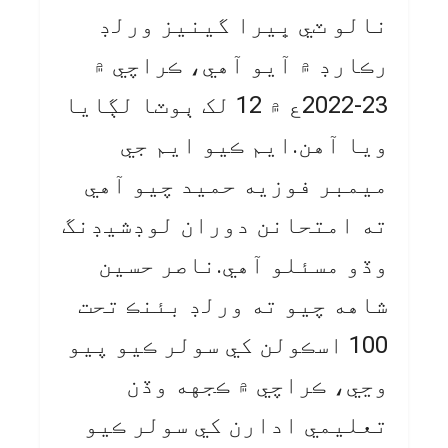
نالو ٽي ڀيرا گينيز ورلڊ
رڪارڊ ۾ آيو آهي، ڪراچي ۾
23-2022ع ۾ 12 لک ٻوٽا لڳايا
ويا آهن.ايم ڪيو ايم جي
ميمبر فوزيه حميد چيو آهي
ته امتحانن دوران لوڊشيڊنگ
وڏو مسئلو آهي.ناصر حسين
شاهه چيو ته ورلڊ بئنڪ تحت
100 اسڪولن کي سولر ڪيو پيو
وڃي، ڪراچي ۾ ڪجهه وڏن
تعليمي ادارن کي سولر ڪيو