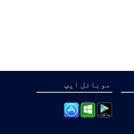
موبائل ايپ