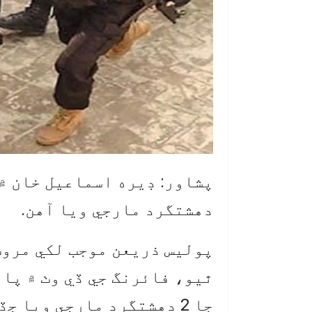
دهشتگرد مارجي ويا آهن.
پوليس ذريعن موجب لکي مروت
ٿيو، فائرنگ جي ڏي وٺ ۾ پا
جا 2 دهشتگرد مارجي ويا 