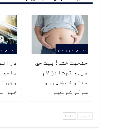
خاص خبرون
خاص خ
جنجهٽ ختم! پيٽ جي
ڊرائي
چرٻي گهٽائڻ لاءِ
پاسي ک
هفتي ۾ هڪ ڀيرو
وڃي ٿي
سولو ڪم ڪيو
خبر نه
پچھلا
اگلا