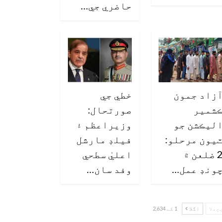
حاضري جي…
زاد جمون
خطي جي
شمير
صورتحال:
ليڪشن جو
وزيراعظم ۽
يون مرحلو:
فيلڊ مارشل
2 ضلعن ۾
اعليٰ سطحي
ونڊ عمل…
وفد سان…
چھلا
اگلا
1 کے 2,634