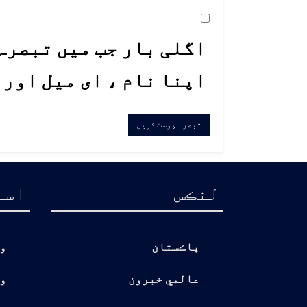
اگلی بار جب میں تبصرہ 
اپنا نام ، ای میل اور
لنڪس
اسا
پاڪستان
و
عالمي خبرون
و