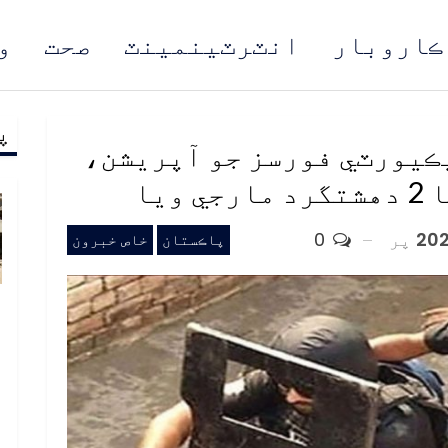
ڪاروبار
انٽرٽينمينٽ
صحت
و
پ
مُن
ڪيورٽي فورسز جو آپريشن،
يا
پر
0
پاڪستان
خاص خبرون
ب
ف
د
م