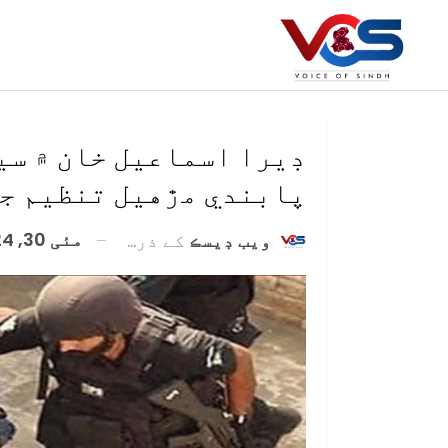
ڊيرا اسماعيل خان ۾ سي
پابندي مڙهيل تنظيم جا 2 دهشتگرد مارجي و
مئی 30, 2024
ويب ڊيسڪ
کے ذریعہ