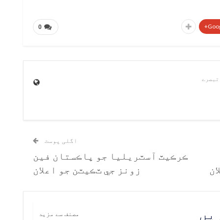
Goog
0
اگلی پوسٹ
ڪرڪيٽ آسٽريليا جو پاڪستان فين
ان
زونز جي ٽڪيٽن جو اعلان
ریں
مصنف سے مزید