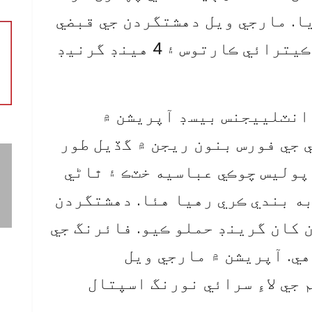
يا. مارجي ويل دهشتگردن جي قبضي
مان 2 ڪلاشنڪوف، 8 ميگزين، ڪيترائي ڪارتوس ۽ 4 هينڊ گرنيڊ
انٽلييجنس بيسڊ آپريشن ۾
 جي فورس بنون ريجن ۾ گڏيل طور
پوليس چوڪي عباسيه خٽڪ ۽ ٿاڻي
ه بندي ڪري رهيا هئا. دهشتگردن
 کان گرينڊ حملو ڪيو. فائرنگ جي
هي. آپريشن ۾ مارجي ويل
 جي لاءِ سرائي نورنگ اسپتال