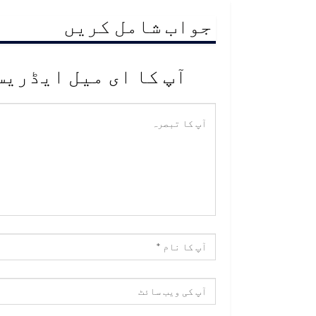
جواب شامل کریں
آپ کا ای میل ایڈریس