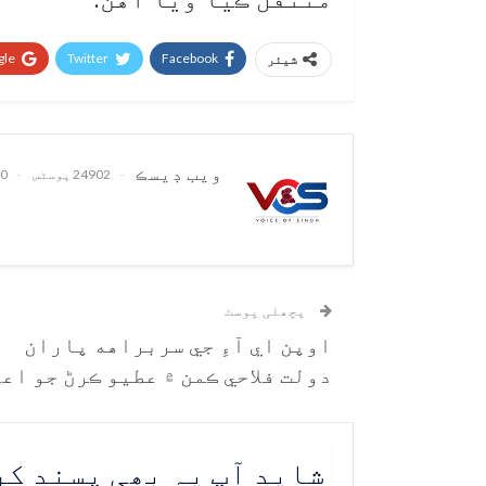
le+
Twitter
Facebook
شیئر
ويب ڊيسڪ
24902 پوسٹس
0 تبصرے
پچھلی پوسٹ
اوپن اي آءِ جي سربراهه پاران
دولت فلاحي ڪمن ۾ عطيو ڪرڻ جو اعل
شاید آپ یہ بھی پسند ک