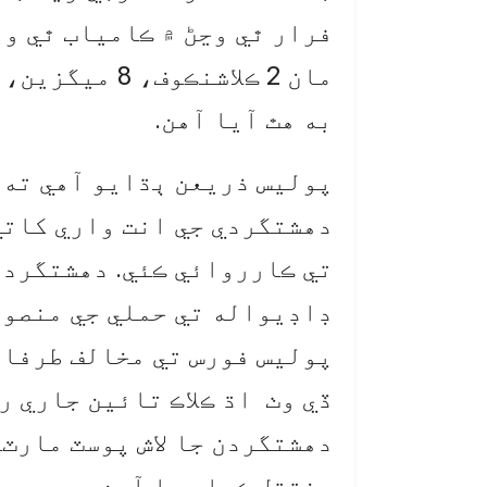
فرار ٿي وڃڻ ۾ ڪامياب ٿي و
به هٿ آيا آهن.
پوليس ذريعن ٻڌايو آهي ته 
دهشتگردي جي انت واري کاتي
تي ڪارروائي ڪئي. دهشتگرد 
ڊاڊيواله تي حملي جي منصوب
پوليس فورس تي مخالف طرفان
ڏي وٺ اڌ ڪلاڪ تائين جاري ر
دهشتگردن جا لاش پوسٽ مارٽم
منتقل ڪيا ويا آهن.