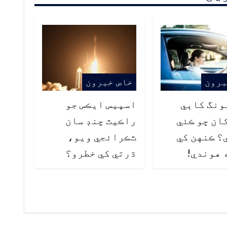
برون
خاص خبرون
ونگ کاٻي
اسپيس ايڪس جو
ان ڇو ڪئي
راڪيٽ چنڊ سان
؟ ڪنهن کي
ٽڪرائجي ويو،
 هوندي!
ڌرتي کي خطرو؟