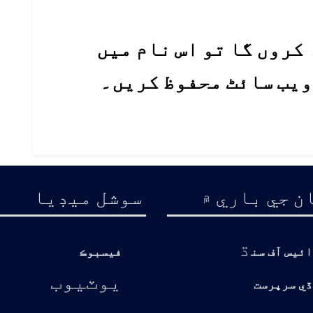
کروں گا تو اس نام میں
 ویب سائٹ محفوظ کریں۔
ن جي باري ۾
سوشل ميڊيا
ڌ
ائيس آف سن
فيسبوڪ
يوٽيوب
ڏي سرپرست