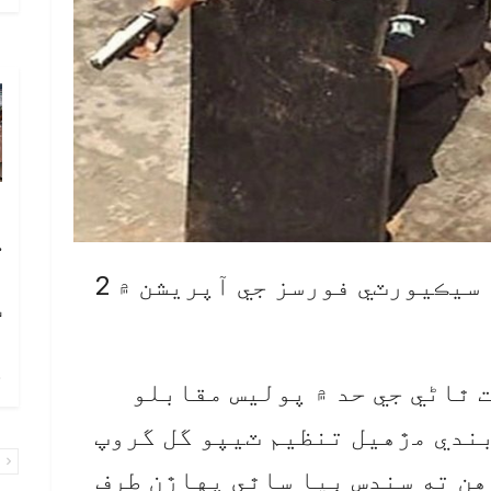
آ
ڪ
ا
پشاور: ڊيره اسماعيل خان ۾ سيڪيورٽي فورسز جي آپريشن ۾ 2
ٽ
چ
 ٿاڻي جي حد ۾ پوليس مقابلو
بندي مڙهيل تنظيم ٽيپو گل گروپ
پ
جڏهن ته سندس ٻيا ساٿي پهاڙن طرف