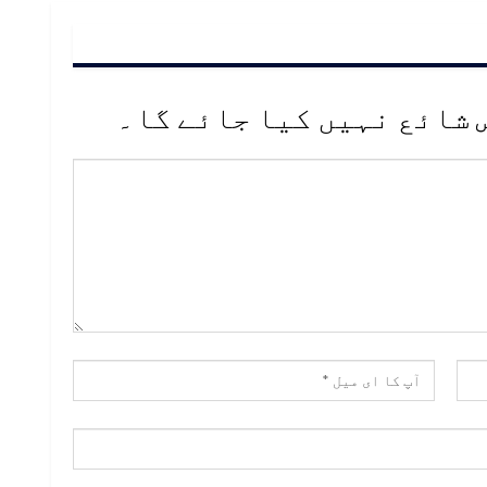
 شائع نہیں کیا جائے گا۔