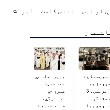
ي او ايس
انڊس کاسٽ
ليز
اڪستان
ڍ
پاڪستان
عالمي خبرون
لوچستان ۾
وزيراعظم جي
ورسز جو
وفد سميت
آپريشن، 3
عمري جي
هشتگرد
ادائيگي،
ارجي ويا
خانه ڪعبه ۾