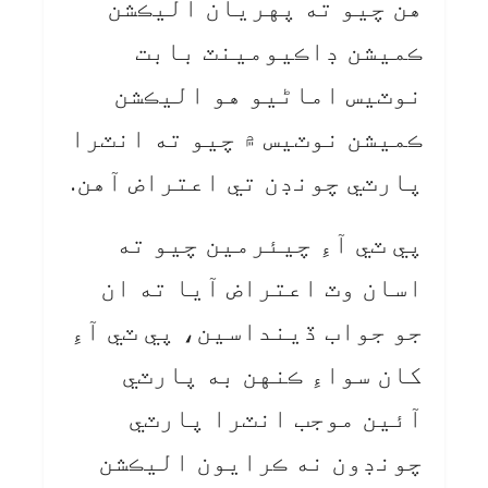
هن چيو ته پهريان اليڪشن
ڪميشن ڊاڪيومينٽ بابت
نوٽيس اماڻيو هو اليڪشن
ڪميشن نوٽيس ۾ چيو ته انٽرا
پارٽي چونڊن تي اعتراض آهن.
پي ٽي آءِ چيئرمين چيو ته
اسان وٽ اعتراض آيا ته ان
جو جواب ڏينداسين، پي ٽي آءِ
کان سواءِ ڪنهن به پارٽي
آئين موجب انٽرا پارٽي
چونڊون نه ڪرايون اليڪشن