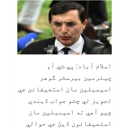
اسلام آباد: پي ٽي آءِ
چيئرمين بيرسٽر گوهر
اسيمبلين مان استعيفائن جي
تجويز تي چٽو جواب ڏيندي
چيو آهي ته اسيمبلين مان
استعيفائون ڏيڻ جي حوالي