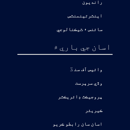
رانديون
اينٽرتينمنٽس
سائنس ۽ ٽيڪنالوجي
اسان جي باري ۾
ڌ
وائيس آف سن
وڏي سرپرست
پروجيڪٽ ڊائريڪٽر
ڪيريئر
اسان سان رابطو ڪريو