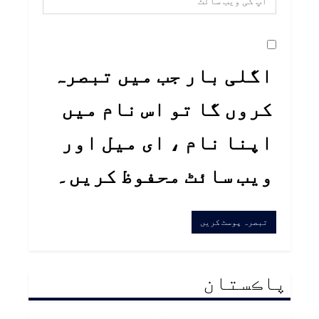
اگلی بار جب میں تبصرہ
کروں گا تو اس نام میں
اپنا نام ، ای میل اور
ویب سائٹ محفوظ کریں۔
پاڪستان