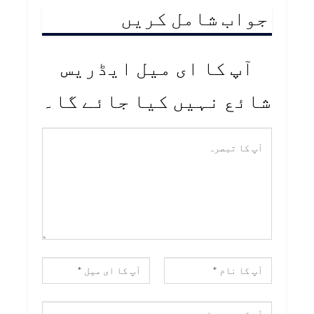
جواب شامل کریں
آپ کا ای میل ایڈریس
شائع نہیں کیا جائے گا۔