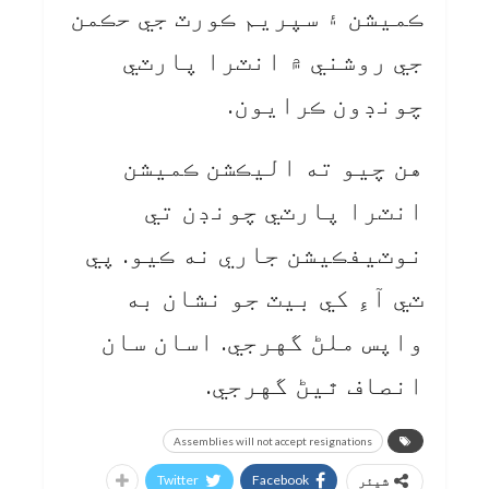
ڪميشن ۽ سپريم ڪورٽ جي حڪمن
جي روشني ۾ انٽرا پارٽي
چونڊون ڪرايون.
هن چيو ته اليڪشن ڪميشن
انٽرا پارٽي چونڊن تي
نوٽيفڪيشن جاري نه ڪيو. پي
ٽي آءِ کي بيٽ جو نشان به
واپس ملڻ گهرجي. اسان سان
انصاف ٿيڻ گهرجي.
Assemblies will not accept resignations
Twitter
Facebook
شیئر