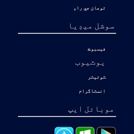
توهان جي راءِ
سوشل ميڊيا
فيسبوڪ
يوٽيوب
ٽوئيٽر
انسٽاگرام
موبائل ايپ