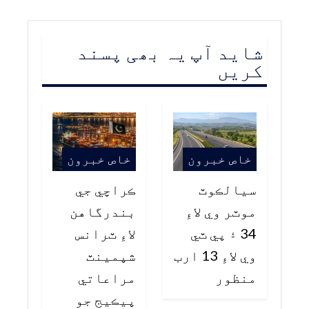
شاید آپ یہ بھی پسند
کریں
خاص خبرون
خاص خبرون
سيالڪوٽ
ڪراچي جي
موٽر وي لاءِ
بندرگاهن
34 ۽ پي ٽي
لاءِ ٽرانس
وي لاءِ 13 ارب
شپمينٽ
منظور
مراعاتي
پيڪيج جو