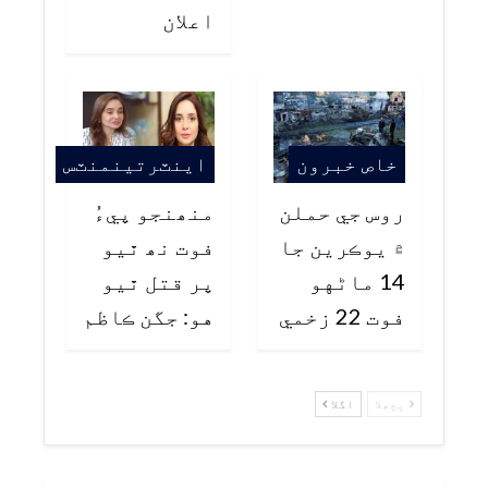
اعلان
خاص خبرون
اينٽرتينمنٽس
روس جي حملن
منھنجو پيءُ
۾ يوڪرين جا
فوت نھ ٿيو
14 ماڻهو
پر قتل ٿيو
فوت 22 زخمي
هو: جگن ڪاظم
پچھلا
اگلا