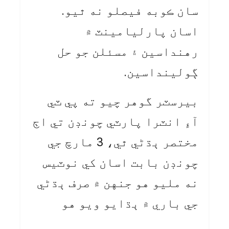
سان ڪوبه فيصلو نه ٿيو.
اسان پارليامينٽ ۾
رهنداسين ۽ مسئلن جو حل
ڳولينداسين.
بيرسٽر گوهر چيو ته پي ٽي
آءِ انٽرا پارٽي چونڊن تي اڄ
مختصر ٻڌڻي ٿي، 3 مارچ جي
چونڊن بابت اسان کي نوٽيس
نه مليو هو جنهن ۾ صرف ٻڌڻي
جي باري ۾ ٻڌايو ويو هو