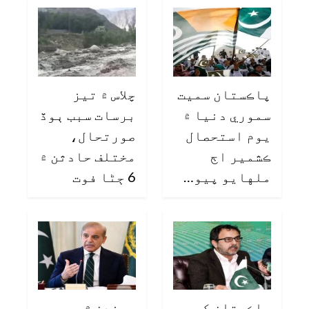
پاڪستان سميت
چلاس ۾ تيز
سموري دنيا ۾
برسات سبب ٻوڏ
يوم استحصال
صورتحال،
ڪشمير اڄ
مختلف حادثن ۾
ملهايو پيو…
6 ڄڻا فوت
پاڪستان کي
چونڊن ۾