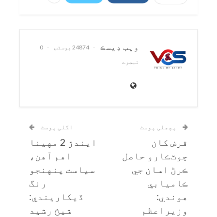
ويب ڊيسڪ
24874 پوسٹس
0
تبصرے
پچھلی پوسٹ
اگلی پوسٹ
قرض کان
ايندڙ 2 مهينا
ڇوٽڪارو حاصل
اهم آهن،
ڪرڻ اسان جي
سياست پنهنجو
ڪاميابي
رنگ
هوندي:
ڏيکاريندي:
وزيراعظم
شيخ رشيد