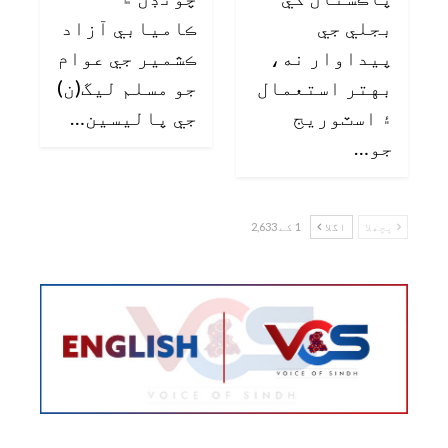
بجلي جي
ڪاميابي آزاد
پيداوار نه،
ڪشمير جي عوام
بهتر استعمال
جو مسلم ليگ(ن)
۽ اسٽوريج
جي پاليسين…
جو…
پچھلا
اگلا
1 کے 2,633