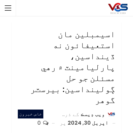
اسيمبلين مان
استعيفائون نه
ڏينداسين،
پارليامينٽ ۾ رهي
مسئلن جو حل
ڳولينداسين: بيرسٽر
گوهر
ويب ڊيسڪ
کے ذریعہ
خاص خبرون
اپریل 30, 2024
پر
0