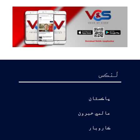
لنڪس
پاڪستان
عالمي خبرون
ڪاروبار