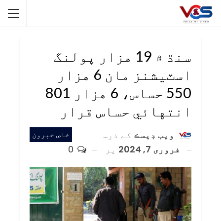
سنڌ ۾ 19 هزار پولنگ
اسٽيشنز مان 6 هزار
550 حساس، 6 هزار 801
انتهائي حساس قرار
ويب ڊيسڪ
کے ذریعہ
خاص خبرون
فروری 7, 2024
پر
0