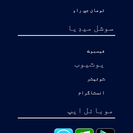
توهان جي راءِ
سوشل ميڊيا
فيسبوڪ
يوٽيوب
ٽوئيٽر
انسٽاگرام
موبائل ايپ