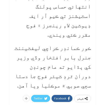
انتهائي حساس پولنگ
اسٽيشنز تي ڪيو آر ايف
ڊيوٽين لاءِ رينجرز ۽ فوج
مقرر ڪئي ويندي.
ڪور ڪمانڊر ڪراچي ليفٽيننٽ
جنرل بابر افتخار وڏي وزير
کي ٻڌايو ته عام چونڊن
دوران ٿرڊ ٽيئر فوج جا دستا
سڄي صوبي ۾ موڪليا ويا آهن.
Twitter
Facebook
شیئر