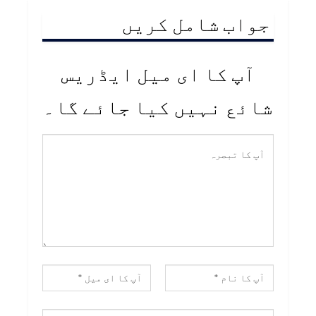
جواب شامل کریں
آپ کا ای میل ایڈریس
شائع نہیں کیا جائے گا۔