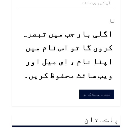
اگلی بار جب میں تبصرہ
کروں گا تو اس نام میں
اپنا نام ، ای میل اور
ویب سائٹ محفوظ کریں۔
پاڪستان