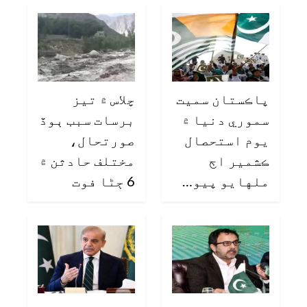
پاڪستان سميت
چلاس ۾ تيز
سموري دنيا ۾
برسات سبب ٻوڏ
يوم استحصال
صورتحال،
ڪشمير اڄ
مختلف حادثن ۾
ملهايو پيو…
6 ڄڻا فوت