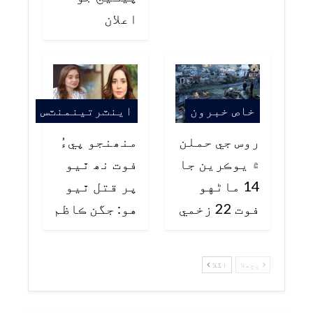
اعلان
خاص خبرون
اينٽرتينمنٽس
روس جي حملن
منھنجو پيءُ
۾ يوڪرين جا
فوت نھ ٿيو
14 ماڻهو
پر قتل ٿيو
فوت 22 زخمي
هو: جگن ڪاظم
پچھلا
اگلا