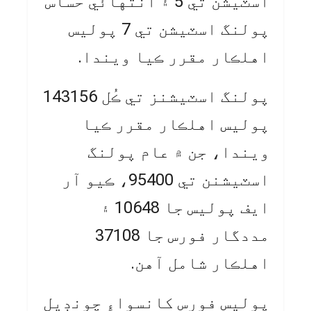
اسٽيشن تي 5 ۽ انتهائي حساس
پولنگ اسٽيشن تي 7 پوليس
اهلڪار مقرر ڪيا ويندا.
پولنگ اسٽيشنز تي ڪُل 143156
پوليس اهلڪار مقرر ڪيا
ويندا، جن ۾ عام پولنگ
اسٽيشنن تي 95400، ڪيو آر
ايف پوليس جا 10648 ۽
مددگار فورس جا 37108
اهلڪار شامل آهن.
پوليس فورس کانسواءِ چونڊيل