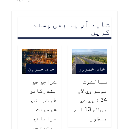
شاید آپ یہ بھی پسند
کریں
خاص خبرون
خاص خبرون
سيالڪوٽ
ڪراچي جي
موٽر وي لاءِ
بندرگاهن
34 ۽ پي ٽي
لاءِ ٽرانس
وي لاءِ 13 ارب
شپمينٽ
منظور
مراعاتي
پيڪيج جو