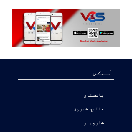
لنڪس
پاڪستان
عالمي خبرون
ڪاروبار