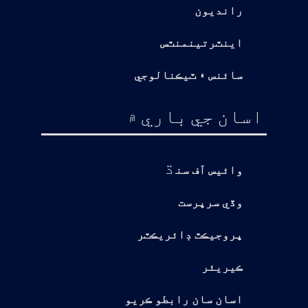
رانديون
اينٽرتينمنٽس
سائنس ۽ ٽيڪنالوجي
اسان جي باري ۾
ڌ
وائيس آف سن
وڏي سرپرست
پروجيڪٽ ڊائريڪٽر
ڪيريئر
اسان سان رابطو ڪريو