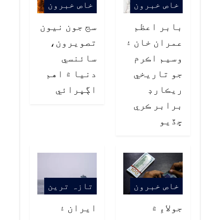
خاص خبرون
خاص خبرون
بابر اعظم
سج جون نيون
عمران خان ۽
تصويرون،
وسيم اڪرم
سائنسي
جو تاريخي
دنيا ۾ اهم
ريڪارڊ
اڳڀرائي
برابر ڪري
ڇڏيو
خاص خبرون
تازہ ترین
جولاءِ ۾
ايران ۽