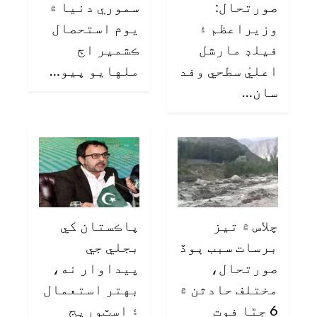
صورتحال:
سموري دنيا ۾
وزيراعظم ۽
يوم استحصال
فيلڊ مارشل
ڪشمير اڄ
اعليٰ سطحي وفد
ملهايو پيو…
سان…
چلاس ۾ تيز
پاڪستان کي
برسات سبب ٻوڏ
بجلي جي
صورتحال،
پيداوار نه،
مختلف حادثن ۾
بهتر استعمال
6 ڄڻا فوت
۽ اسٽوريج