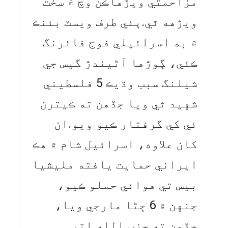
مزاحمتي ويڙهاڪن وچ ۾ سخت
ويڙهه ٿي.ٻئي طرف ويسٽ بئنڪ
۾ به اسرائيلي فوج فائرنگ
ڪئي، ڳوڙها آڻيندڙ گيس جي
شيلنگ سبب وڌيڪ 5 فلسطيني
شهيد ٿي ويا جڏهن ته ڪيترن
ئي کي گرفتار ڪيو ويو.ان
کان علاوه، اسرائيل شام ۾ هڪ
ايراني حمايت يافته مليشيا
بيس تي هوائي حملو ڪيو،
جنهن ۾ 6 ڄڻا مارجي ويا،
جڏهن ته حزب الله اتر