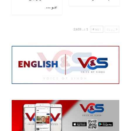
جو…
پچھلا
اگلا
1 کے 2,633