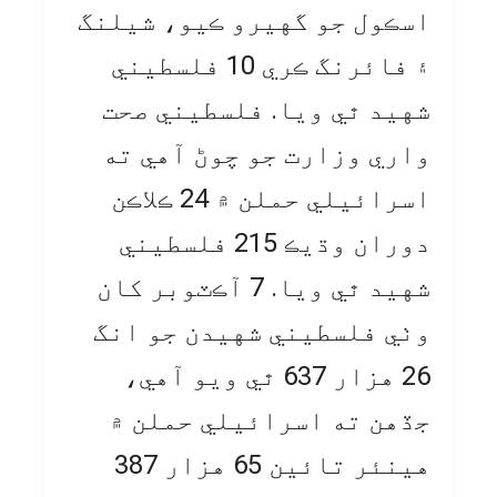
اسڪول جو گهيرو ڪيو، شيلنگ
۽ فائرنگ ڪري 10 فلسطيني
شهيد ٿي ويا. فلسطيني صحت
واري وزارت جو چوڻ آهي ته
اسرائيلي حملن ۾ 24 ڪلاڪن
دوران وڌيڪ 215 فلسطيني
شهيد ٿي ويا. 7 آڪٽوبر کان
وٺي فلسطيني شهيدن جو انگ
26 هزار 637 ٿي ويو آهي،
جڏهن ته اسرائيلي حملن ۾
هينئر تائين 65 هزار 387