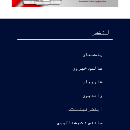
لنڪس
پاڪستان
عالمي خبرون
ڪاروبار
رانديون
اينٽرتينمنٽس
سائنس ۽ ٽيڪنالوجي