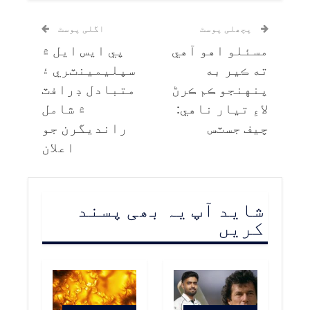
پچھلی پوسٹ
اگلی پوسٹ
مسئلو اهو آهي
پي ايس ايل ۾
ته ڪير به
سپليمينٽري ۽
پنهنجو ڪم ڪرڻ
متبادل ڊرافٽ
لاءِ تيار ناهي:
۾ شامل
چيف جسٽس
رانديگرن جو
اعلان
شاید آپ یہ بھی پسند
کریں