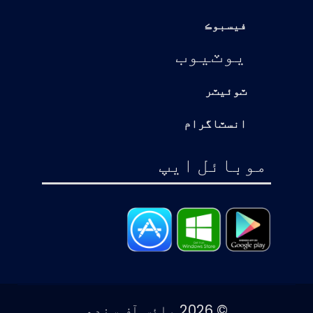
فيسبوڪ
يوٽيوب
ٽوئيٽر
انسٽاگرام
موبائل ايپ
© 2026 وائس آف سندھ