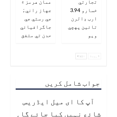
تجارتي
عمان هرمز ۾
خسارو 3.94
جهاز رانيءَ
ارب ڊالرن
جي رستي جي
تائين پهچي
جاگرافيائي
ويو
حدن تي متفق
پچھلا
اگلا
جواب شامل کریں
آپ کا ای میل ایڈریس
شائع نہیں کیا جائے گا۔