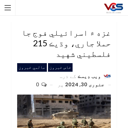
غزه ۾ اسرائيلي فوج جا
حملا جاري، وڌيڪ 215
فلسطيني شهيد
خاص خبرون
عالمي خبرون
ويب ڊيسڪ
کے ذریعہ
جنوری 30, 2024
پر
0