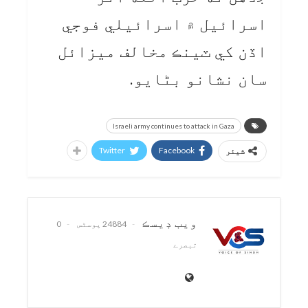
اسرائيل ۾ اسرائيلي فوجي
اڏن کي ٽينڪ مخالف ميزائل
سان نشانو بڻايو.
Israeli army continues to attack in Gaza
Twitter
Facebook
شیئر
ويب ڊيسڪ
24884 پوسٹس
0
تبصرے