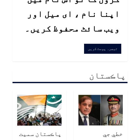
اپنا نام ، ای میل اور
ویب سائٹ محفوظ کریں۔
پاڪستان
خطي جي
پاڪستان سميت