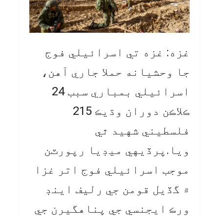
غزه: غزه تي اسرائيلي فوج
جا وحشیانه حملا جاري آهن،
اسرائيلي بمباري سبب 24
ڪلاڪن دوران وڌيڪ 215
فلسطيني شهيد ٿي
ويا.پرڏيهي ميڊيا رپورٽن
موجب اسرائيلي فوج اتر غزا
۾ گڏيل قومن جي رليف اينڊ
ورڪ ايجنسي جي پناهگيرن جي