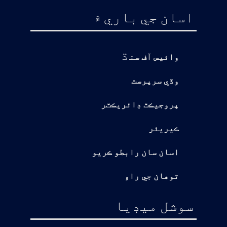
اسان جي باري ۾
ڌ
وائيس آف سن
وڏي سرپرست
پروجيڪٽ ڊائريڪٽر
ڪيريئر
اسان سان رابطو ڪريو
توهان جي راءِ
سوشل ميڊيا