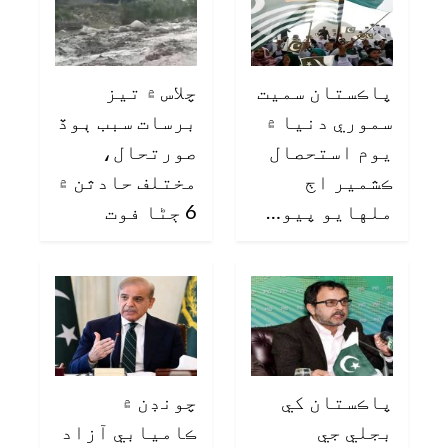
پاڪستان سميت
چلاس ۾ تيز
سموري دنيا ۾
برسات سبب ٻوڏ
يوم استحصال
صورتحال،
ڪشمير اڄ
مختلف حادثن ۾
ملهايو پيو…
6 ڄڻا فوت
پاڪستان کي
چونڊن ۾
بجلي جي
ڪاميابي آزاد