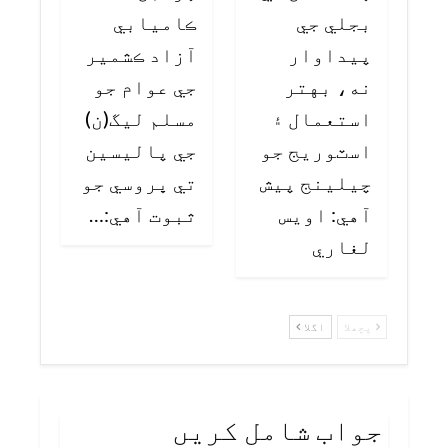
بجلي جي
ڪاميابي
پيداوار
آزاد ڪشمير
نه، بهتر
جي عوام جو
استعمال ۽
مسلم ليگ(ن)
اسٽوريج جو
جي پاليسين
چيلينج پيش
تي ڀروسي جو
آهي: اويس
ثبوت آهي:…
لغاري
پچھلا
اگلا
جواب شامل کریں