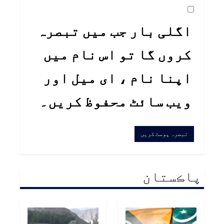
اگلی بار جب میں تبصرہ
کروں گا تو اس نام میں
اپنا نام ، ای میل اور
ویب سائٹ محفوظ کریں۔
پاڪستان