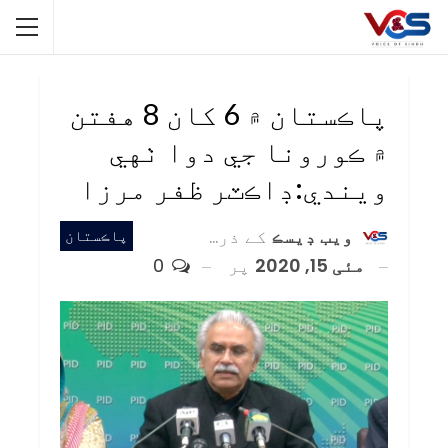
پاڪستان ۾ 6 کان 8 هفتن
۾ ڪورونا جي دوا ٺهي
ويندي:ڊاڪٽر ظفر مرزا
ويب ڊيسڪ
کے ذریعہ
پاڪستان
مئی 15, 2020
پر
0