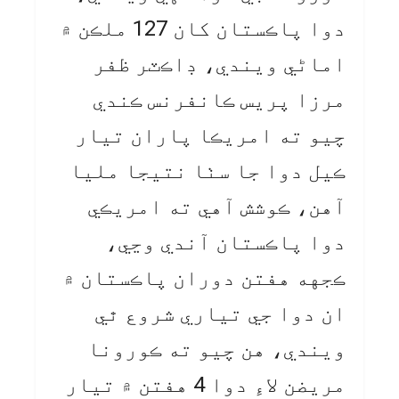
دوا پاڪستان کان 127 ملڪن ۾
اماڻي ويندي، ڊاڪٽر ظفر
مرزا پريس ڪانفرنس ڪندي
چيو ته امريڪا پاران تيار
ڪيل دوا جا سٺا نتيجا مليا
آهن، ڪوشش آهي ته امريڪي
دوا پاڪستان آندي وڃي،
ڪجهه هفتن دوران پاڪستان ۾
ان دوا جي تياري شروع ٿي
ويندي، هن چيو ته ڪورونا
مريضن لاءِ دوا 4 هفتن ۾ تيار