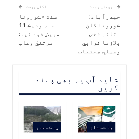
پچھلی پوسٹ
اگلی پوسٹ
حيدرآباد:
سنڌ ۾ڪورونا
ڪورونا کان
سبب وڌيڪ 11
متاثر شخص
مريض فوت ٿيا:
پلازما ٿراپي
مرتضيٰ وهاب
وسيلي صحتياب
شاید آپ یہ بھی پسند
کریں
پاڪستان
پاڪستان