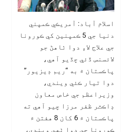
اسلام آباد: آمريڪي ڪمپني
دنيا جي 5 ڪمپنين کي ڪورونا
جي علاج لاءِ دوا ٺاهڻ جو
لائسنس ڏئي ڇڏيو آهي،
پاڪستان ۾ به “ريم ڊيزيور”
دوا تيار ڪئي ويندي،
وزيراعظم جي خاص معاون
ڊاڪٽر ظفر مرزا چيو آهي ته
پاڪستان ۾ 6 کان 8 هفتن ۾
ڪورونا جي دوا ٺهي ويندي،