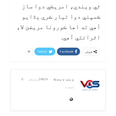
ٿي ويندي، امريڪي دوا ساز
ڪمپني دوا تيار ڪري ٻڌايو
آهي ته اها ڪورونا مريضن لاءِ
اثرائتي آهي.
Twitter
Facebook
شیئر
ويب ڊيسڪ
24874 پوسٹس
0
تبصرے