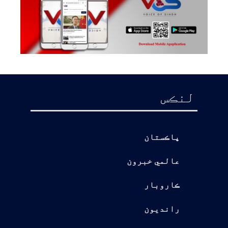
لنڪس
پاڪستان
عالمي خبرون
ڪاروبار
رانديون