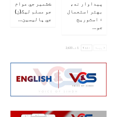
پيداوار نه،
ڪشمير جي عوام
بهتر استعمال
جو مسلم ليگ(ن)
۽ اسٽوريج
جي پاليسين…
جو…
پچھلا
اگلا
1 کے 2,633