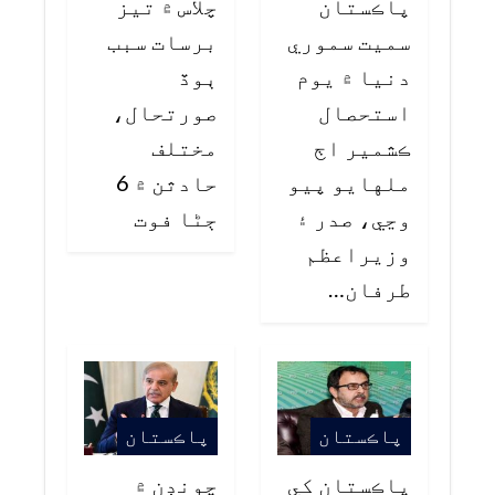
پاڪستان
چلاس ۾ تيز
سميت سموري
برسات سبب
دنيا ۾ يوم
ٻوڏ
استحصال
صورتحال،
ڪشمير اڄ
مختلف
ملهايو پيو
حادثن ۾ 6
وڃي، صدر ۽
ڄڻا فوت
وزيراعظم
طرفان…
پاڪستان
پاڪستان
پاڪستان کي
چونڊن ۾