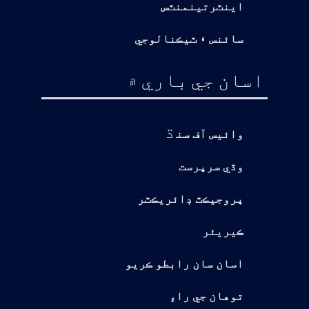
اينٽرتينمنٽس
سائنس ۽ ٽيڪنالوجي
اسان جي باري ۾
ڌ
وائيس آف سن
وڏي سرپرست
پروجيڪٽ ڊائريڪٽر
ڪيريئر
اسان سان رابطو ڪريو
توهان جي راءِ