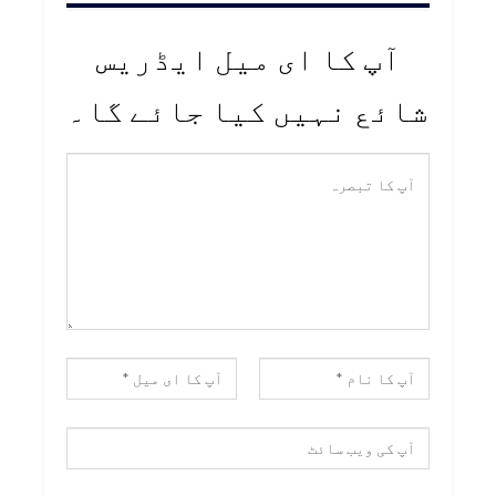
آپ کا ای میل ایڈریس
شائع نہیں کیا جائے گا۔