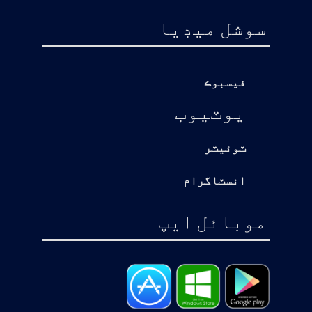
سوشل ميڊيا
فيسبوڪ
يوٽيوب
ٽوئيٽر
انسٽاگرام
موبائل ايپ