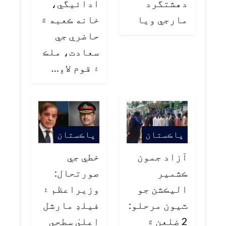
دهشتگرد
ادائيگي،
مارجي ويا
خانه ڪعبه ۾
حاضري جي
سعادت، ملڪ
۽ قوم لاءِ…
پاڪستان
پاڪستان
آزاد جمون
خطي جي
ڪشمير
صورتحال:
اليڪشن جو
وزيراعظم ۽
ٽيون مرحلو:
فيلڊ مارشل
2 ضلعن ۾
اعليٰ سطحي