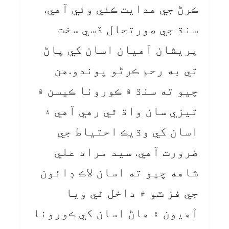
ڪرڻ جي هدايت ڪئي وئي آهي.
سنڌ جي صورتحال ڏسي سخت
پريشان آهيان اسان کي پاڻ
تي به رحم ڪرڻو پوندو.هن
چيو ته سنڌ ۾ ڪورونا ڪيسن ۾
تيزي سان واڌ ٿي رهي آهي ۽
اسان کي وڌيڪ احتياط جي
ضرورت آهي. سيد مراد علي
شاهه چيو ته اسان لاڪ ڊائون
جي فز ٽو ۾ داخل ٿي ويا
آهيون ۽ هاڻ اسان کي ڪورونا