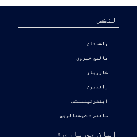
لنڪس
پاڪستان
عالمي خبرون
ڪاروبار
رانديون
اينٽرتينمنٽس
سائنس ۽ ٽيڪنالوجي
اسان جي باري ۾