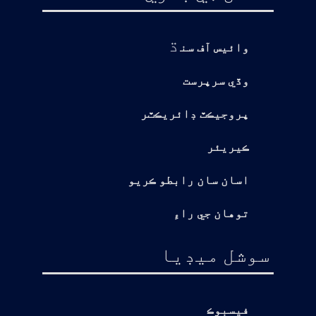
ڌ
وائيس آف سن
وڏي سرپرست
پروجيڪٽ ڊائريڪٽر
ڪيريئر
اسان سان رابطو ڪريو
توهان جي راءِ
سوشل ميڊيا
فيسبوڪ