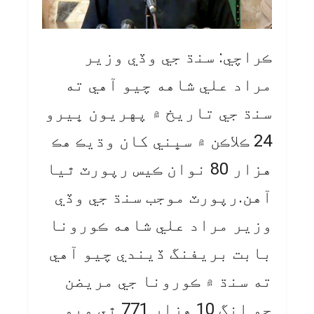
ڪراچي: سنڌ جي وڏي وزير
مراد علي شاهه چيو آهي ته
سنڌ جي تاريخ ۾ پهريون ڀيرو
24 ڪلاڪن ۾ سڀني کان وڌيڪ هڪ
هزار 80 نوان ڪيس رپورٽ ٿيا
آهن.رپورٽ موجب سنڌ جي وڏي
وزير مراد علي شاهه ڪورونا
بابت بريفنگ ڏيندي چيو آهي
ته سنڌ ۾ ڪورونا جي مريضن
جو انگ 10 هزار 771 ٿي ويو