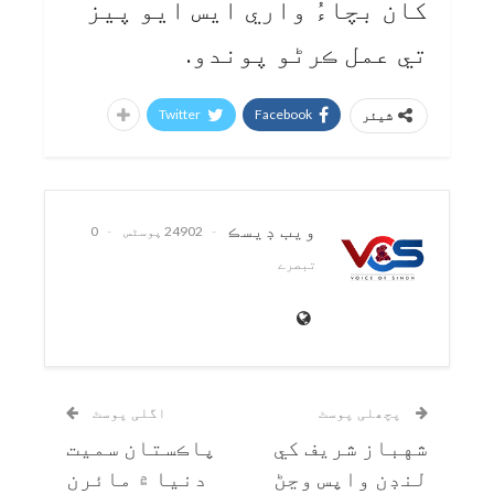
کان بچاءُ واري ايس ايو پيز
تي عمل ڪرڻو پوندو.
Twitter
Facebook
شیئر
ويب ڊيسڪ
24902 پوسٹس
0
تبصرے
پچھلی پوسٹ
اگلی پوسٹ
شهباز شريف کي
پاڪستان سميت
لنڊن واپس وڃڻ
دنيا ۾ مائرن