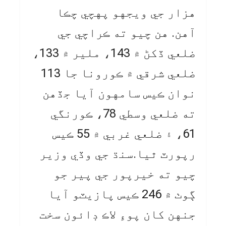
هزار جي ويجهو پهچي چڪا
آهن. هن چيو ته ڪراچي جي
ضلعي ڏکڻ ۾ 143، ملير ۾ 133،
ضلعي شرقي ۾ ڪورونا جا 113
نوان ڪيس سامهون آيا جڏهن
ته ضلعي وسطي 78، ڪورنگي
61، ۽ ضلعي غربي ۾ 55 ڪيس
رپورٽ ٿيا.سنڌ جي وڏي وزير
چيو ته خيرپور جي پير جو
ڳوٺ ۾ 246 ڪيس پازيٽو آيا
جنهن کان پوءِ لاڪ ڊائون سخت