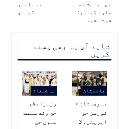
جي اجازت نه
جو عالمي
ملي سگهندي:
ڏهاڙو
شيخ رشيد
شاید آپ یہ بھی پسند
کریں
پاڪستان
پاڪستان
بلوچستان ۾
وزيراعظم
فورسز جو
جي وفد سميت
آپريشن، 3
عمري جي