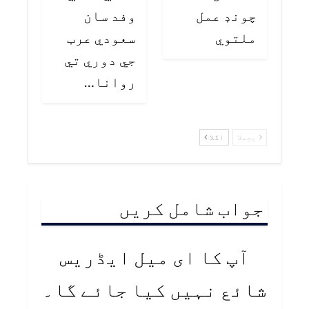
چونڊ عمل
وفد سان
ملتوي
سعودي عرب
جي دوري تي
روانا…
پچھلا
اگلا
جواب شامل کریں
آپ کا ای میل ایڈریس
شائع نہیں کیا جائے گا۔