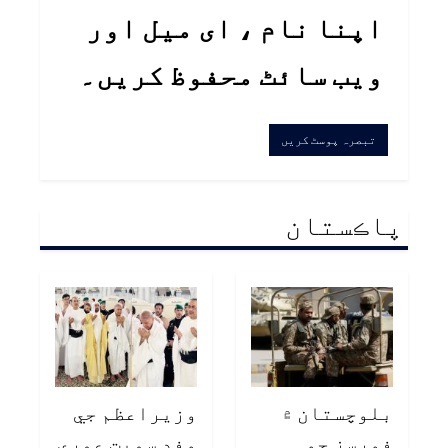
اپنا نام ، ای میل اور
ویب سائٹ محفوظ کریں۔
پاڪستان
بلوچستان ۾
وزيراعظم جي
فورسز جو
وفد سميت عمري