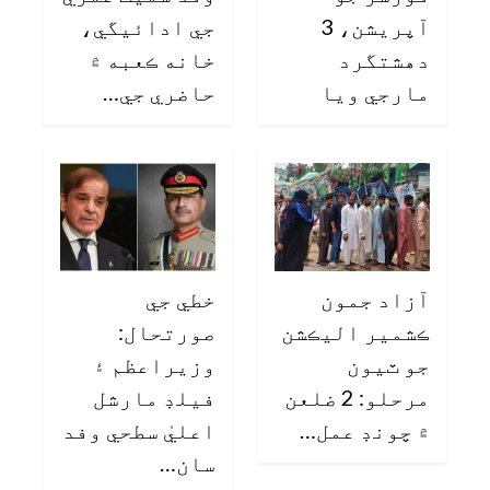
آپريشن، 3
جي ادائيگي،
دهشتگرد
خانه ڪعبه ۾
مارجي ويا
حاضري جي…
آزاد جمون
خطي جي
ڪشمير اليڪشن
صورتحال:
جو ٽيون
وزيراعظم ۽
مرحلو: 2 ضلعن
فيلڊ مارشل
۾ چونڊ عمل…
اعليٰ سطحي وفد
سان…