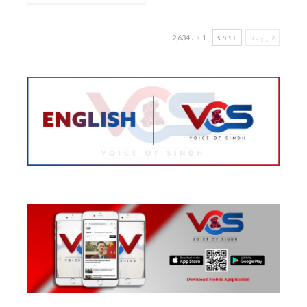
پچھلا
اگلا
1 کے 2,634