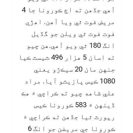
آهي جڏهن ته اڄ ڪورونا جا 4
مريض فوت ٿي ويا آهن. اهڙي
فوت فوت ٿي ويلن جو گڏيل
انگ 180 ٿي ويو آهي.هن چيو
ته اسان 5 هزار 496 ٽيسٽ ڪيا
جنهن مان 20 سيڪڙو يعني
1080 ڪيس پازيٽو آيا. مراد
علي شاهه چيو ته ڪراچي ۾ هڪ
ڏينهن ۾ 583 ڪورونا ڪيس
رپورٽ ٿيا جڏهن ته ڪراچي ۾
ڪورونا جي مريضن جو انگ 6