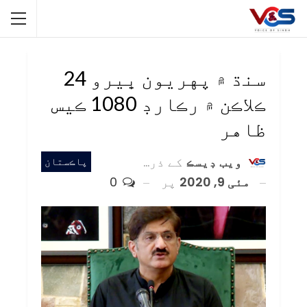
سنڌ ۾ پهريون ڀيرو 24
ڪلاڪن ۾ رڪارڊ 1080 ڪيس
ظاهر
ويب ڊيسڪ
کے ذریعہ
پاڪستان
مئی 9, 2020
پر
0