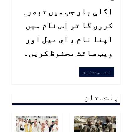
اگلی بار جب میں تبصرہ
کروں گا تو اس نام میں
اپنا نام ، ای میل اور
ویب سائٹ محفوظ کریں۔
پاڪستان