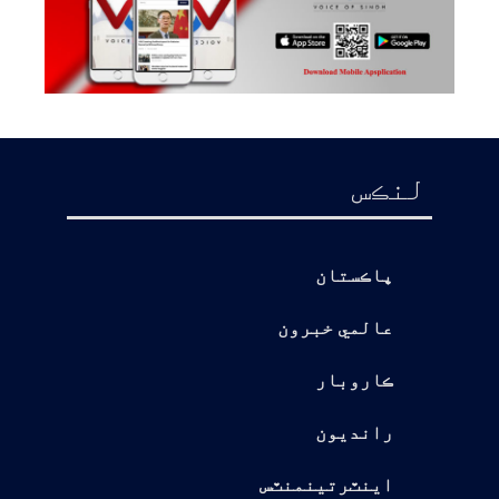
لنڪس
پاڪستان
عالمي خبرون
ڪاروبار
رانديون
اينٽرتينمنٽس