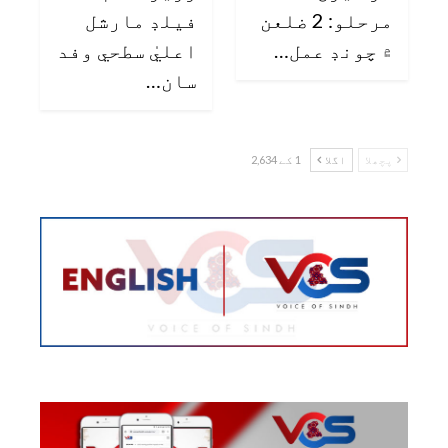
مرحلو: 2 ضلعن
فيلڊ مارشل
۾ چونڊ عمل…
اعليٰ سطحي وفد
سان…
پچھلا
اگلا
1 کے 2,634