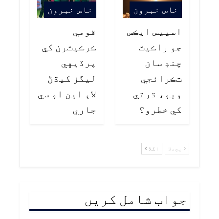
خاص خبرون
خاص خبرون
اسپيس ايڪس
قومي
جو راڪيٽ
ڪرڪيٽرن کي
چنڊ سان
پرڏيهي
ٽڪرائجي
ليگز کيڏڻ
ويو، ڌرتي
لاءِ اين او سي
کي خطرو؟
جاري
پچھلا
اگلا
جواب شامل کریں