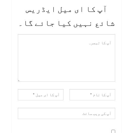
آپ کا ای میل ایڈریس
شائع نہیں کیا جائے گا۔