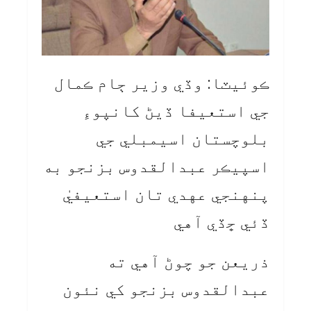
ڪوئيٽا: وڏي وزير ڄام ڪمال
جي استعيفا ڏيڻ کانپوءِ
بلوچستان اسيمبلي جي
اسپيڪر عبدالقدوس بزنجو به
پنهنجي عهدي تان استعيفيٰ
ڏئي ڇڏي آهي
ذريعن جو چوڻ آهي ته
عبدالقدوس بزنجو کي نئون