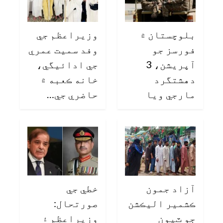
بلوچستان ۾
وزيراعظم جي
فورسز جو
وفد سميت عمري
آپريشن، 3
جي ادائيگي،
دهشتگرد
خانه ڪعبه ۾
مارجي ويا
حاضري جي…
آزاد جمون
خطي جي
ڪشمير اليڪشن
صورتحال:
جو ٽيون
وزيراعظم ۽