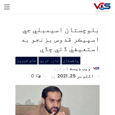
بلوچستان اسيمبلي جي
اسپيڪر قدوس بزنجو به
استعيفيٰ ڏئي ڇڏي
پاڪستان
تازہ ترین
خاص خبرون
ويب ڊيسڪ
کے ذریعہ
اکتوبر 25, 2021
پر
0