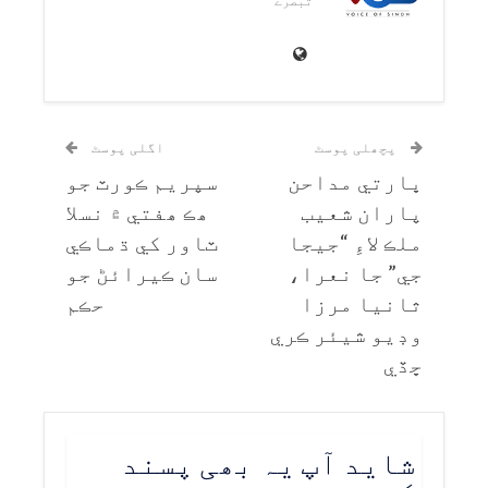
تبصرے
پچھلی پوسٹ
اگلی پوسٹ
ڀارتي مداحن
سپريم ڪورٽ جو
پاران شعيب
ھڪ ھفتي ۾ نسلا
ملڪ لاءِ “جيجا
ٽاور کي ڌماڪي
جي” جا نعرا،
سان ڪيرائڻ جو
ثانيا مرزا
حڪم
وڊيو شيئر ڪري
ڇڏي
شاید آپ یہ بھی پسند