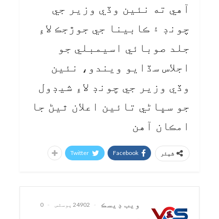
آهي ته نئين وڏي وزير جي
چونڊ ۽ ڪابينا جي جوڙجڪ لاءِ
جلد صوبائي اسيمبلي جو
اجلاس سڏايو ويندو، نئين
وڏي وزير جي چونڊ لاءِ شيڊول
جو سڀاڻي تائين اعلان ٿيڻ جا
امڪان آهن
Twitter
Facebook
شیئر
ويب ڊيسڪ
24902 پوسٹس
0