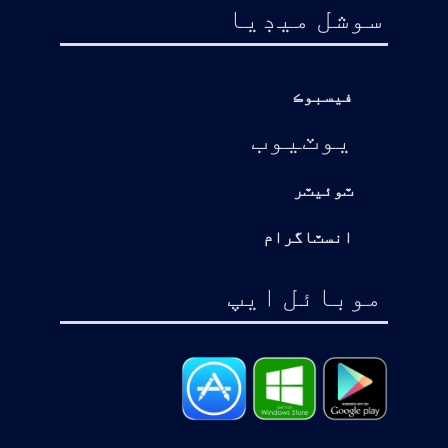
سوشل ميڊيا
فيسبوڪ
يوٽيوب
ٽوئيٽر
انسٽاگرام
موبائل ايپ