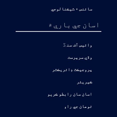
سائنس ۽ ٽيڪنالوجي
اسان جي باري ۾
ڌ
وائيس آف سن
وڏي سرپرست
پروجيڪٽ ڊائريڪٽر
ڪيريئر
اسان سان رابطو ڪريو
توهان جي راءِ