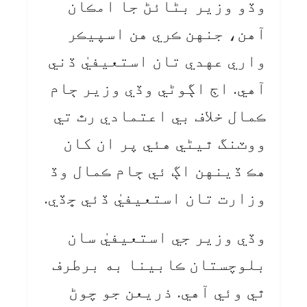
وڏو وزير بڻائڻ جا امڪان
آهن، جنهن ڪري هن اسپيڪر
واري عهدي تان استعيفيٰ ڏني
آهي. اڄ اڳوڻي وڏي وزير ڄام
ڪمال خلاف بي اعتمادي رٿ تي
ووٽنگ ٿيڻي هئي پر ان کان
هڪ ڏينهن اڳ ئي ڄام ڪمال وڏ
وزارت تان استعيفيٰ ڏئي ڇڏي.
وڏي وزير جي استعيفيٰ سان
بلوچستان ڪابينا به برطرف
ٿي وئي آهي. ذريعن جو چوڻ