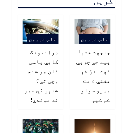
کریں
خاص خبرون
خاص خبرون
جنجهٽ ختم!
ڊرائيونگ
پيٽ جي چرٻي
کاٻي پاسي
گهٽائڻ لاءِ
کان ڇو ڪئي
هفتي ۾ هڪ
وڃي ٿي؟
ڀيرو سولو
ڪنهن کي خبر
ڪم ڪيو
نه هوندي!