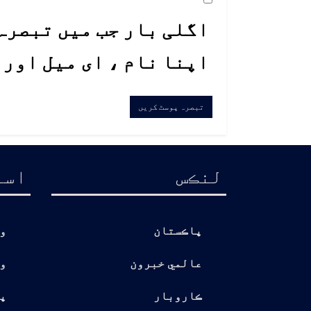
اگلی بار جب میں تبصرہ 
اپنا نام ، ای میل اور
لنڪس
اسا
پاڪستان
و
عالمي خبرون
و
ڪاروبار
پ