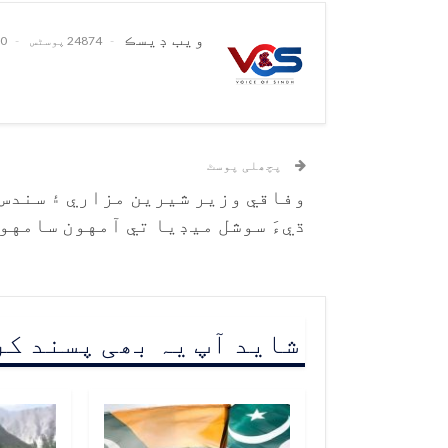
ويب ڊيسڪ
24874 پوسٹس
0 تبصرے
پچھلی پوسٹ
وفاقي وزير شيرين مزاري ۽ سندس
ڌيءَ سوشل ميڊيا تي آمهون سامهو
شاید آپ یہ بھی پسند ک