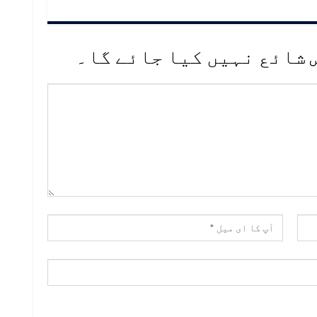
 شائع نہیں کیا جائے گا۔