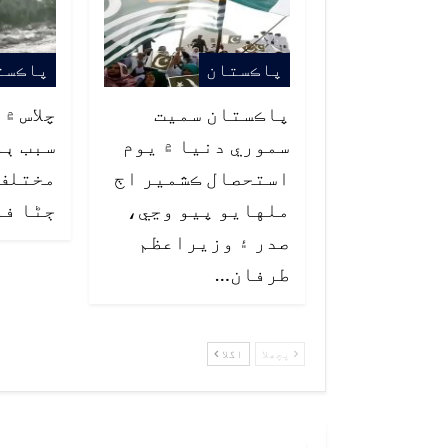
پاڪستان
پاڪست
پاڪستان سميت
چلاس ۾
سموري دنيا ۾ يوم
سبب ٻو
استحصال ڪشمير اڄ
ملهايو پيو وڃي،
ڄڻا فو
صدر ۽ وزيراعظم
طرفان…
پچھلا
اگلا