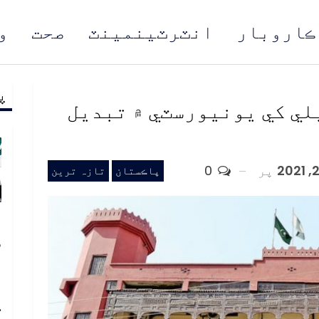
ڪاروبار
انٽرٽينمينٽ
صحت
و
پ
مُن
يلي کي يونيورسٽي ۾ تبديل
پر
0
پاڪستان
تازہ ترین
پ
س
د
ا
ڪ