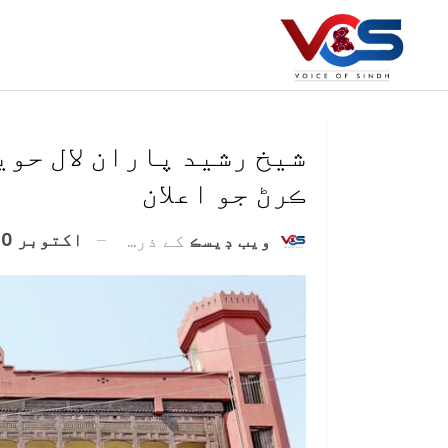
شيخ رشيد پاران لال حو
ڪرڻ جو اعلان
اکتوبر 20, 2021
ويب ڊيسڪ
کے ذریعہ