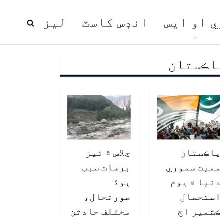
ي او ايس
انڊس کاسٽ
ليز
اڪستان
ڍ
پاڪستان
عالمي خبرون
اڪستان
چلاس ۾ تيز
ميت سموري
برسات سبب
نيا ۾ يوم
ٻوڏ
ستحصال
صورتحال،
شمير اڄ
مختلف حادثن