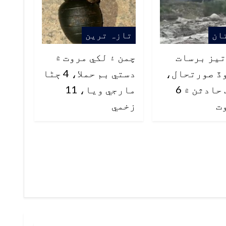
ان
تازہ ترین
 تيز برسات
چمن ۽ لکي مروت ۾
ڏ صورتحال،
دستي بم حملا، 4 ڄڻا
مختلف حادثن ۾ 6
مارجي ويا، 11
ت
زخمي