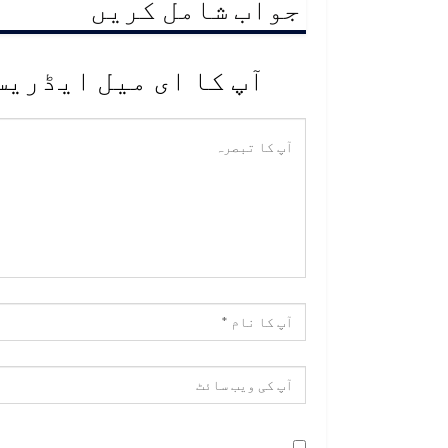
جواب شامل کریں
آپ کا ای میل ایڈریس