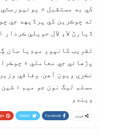
کي به مستقبل ۾ يونيورسٽي ۾
ته ڇوڪرين کي پرڏيهه جي چو
ڏيارڻ لاءِ لال حويلي ڪردار ا
تقريب کانپوءِ ميڊيا سان ڳ
پڙهائي جي معاملي ۾ ڇوڪرا 
نڪري ويون آهن. وفاقي وزير
مسلم ليگ نون جو ميم ۽ شين 
ويندو
le+
Twitter
Facebook
شیئر