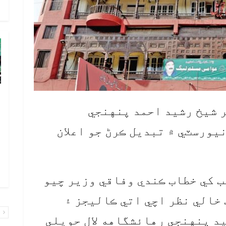
م
پ
 شيخ رشيد احمد پنهنجي
ب
پ
يورسٽي ۾ تبديل ڪرڻ جو اعلان
ب
ا
ا
ب کي خطاب ڪندي وفاقي وزير چيو
 خالي نظر اچي اتي ڪاليجز ۽
پ
د پنهنجي رهائشگاهه لال حويلي