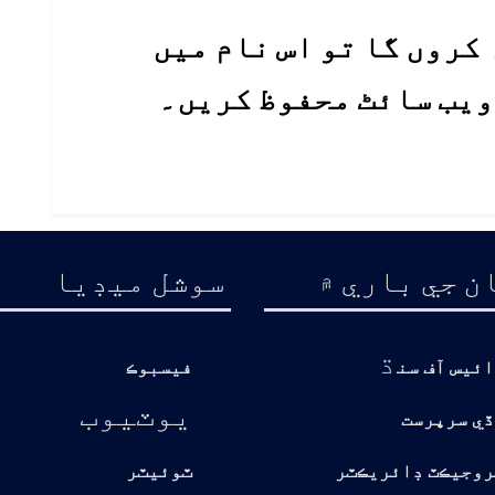
کروں گا تو اس نام میں
 ویب سائٹ محفوظ کریں۔
ن جي باري ۾
سوشل ميڊيا
ڌ
ائيس آف سن
فيسبوڪ
يوٽيوب
ڏي سرپرست
روجيڪٽ ڊائريڪٽر
ٽوئيٽر