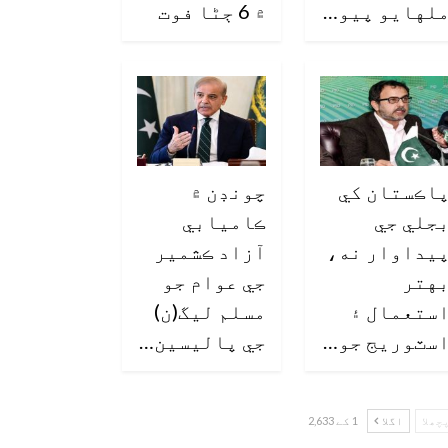
لهايو پيو…
۾ 6 ڄڻا فوت
اڪستان کي
چونڊن ۾
جلي جي
ڪاميابي
يداوار نه،
آزاد ڪشمير
هتر
جي عوام جو
ستعمال ۽
مسلم ليگ(ن)
سٽوريج جو…
جي پاليسين…
چھلا
اگلا
1 کے 2,633