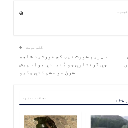
اگلی پوسٹ
سپريم ڪورٽ نيب کي خورشيد شاهه
ن
جي گرفتاري جو بُنيادي مواد پيش
ڪرڻ جو حڪم ڏئي ڇڏيو
ریں
مصنف سے مزید