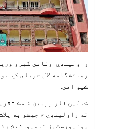
راولپنڊي: وفاقي گهرو وزير
رهائشگاهه لال حويلي کي يون
ڪيو آهي.
ڪاليج فار وومين ۾ هڪ تقري
ته راولپنڊي ۾ جيڪو به پلاٽ
يونيورسٽيز ٺاهيو. شيخ رشي