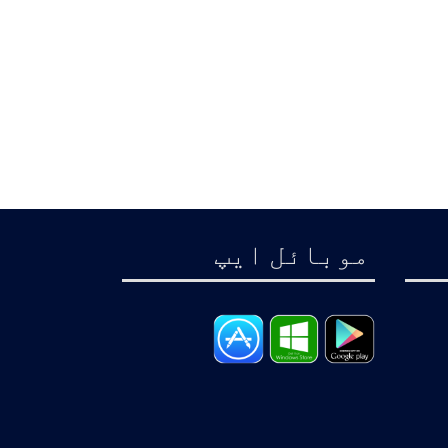
موبائل ايپ