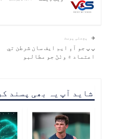
پچھلی پوسٹ
پ پ جو آءِ ايم ايف سان شرطن تي
اعتماد ۾ وٺڻ جو مطالبو
شاید آپ یہ بھی پسند ک