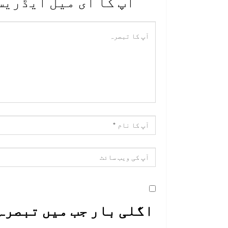
آپ کا ای میل ایڈریس
اگلی بار جب میں تبصرہ 