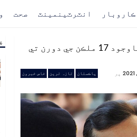
ڪاروبار
انٽرٽينمينٽ
صحت
و
پ
مُن
اي سي ايل ۾ نالو هجڻ باوجود 17 ملڪن جي دورن تي
پر
پاڪستان
تازہ ترین
خاص خبرون
و
و
ع
ا
خ