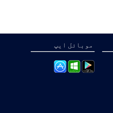
موبائل ايپ