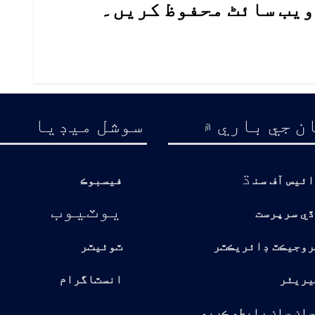
 ویب سائٹ محفوظ کریں۔
ن جي باري ۾
سوشل ميڊيا
ڌ
ائيس آف سن
فيسبوڪ
يوٽيوب
ڏي سرپرست
روجيڪٽ ڊائريڪٽر
ٽوئيٽر
يريئر
انسٽاگرام
سان سان رابطو ڪريو