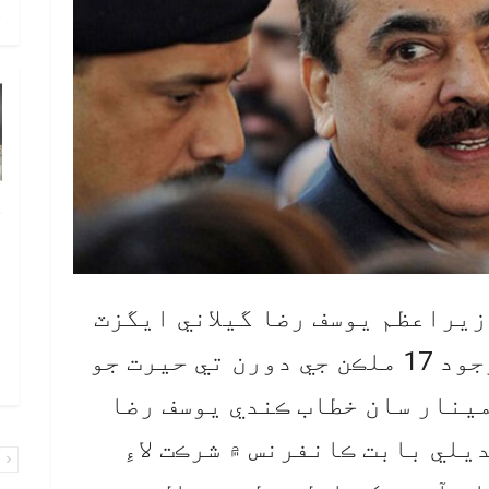
ح
خ
ص
و
ف
زيراعظم يوسف رضا گيلاني ايگزٽ
ا
ڪنٽرول لسٽ ۾ نالو هجڻ باوجود 17 ملڪن جي دورن تي حيرت جو
و
مينار سان خطاب ڪندي يوسف رضا
يلي بابت ڪانفرنس ۾ شرڪت لاءِ
پ