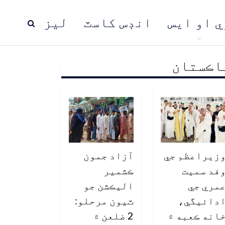
ي او ايس
انڊس کاسٽ
ليز
اڪستان
ڍ
پاڪستان
عالمي خبرون
زيراعظم جي
آزاد جمون
فد سميت
ڪشمير
مري جي
اليڪشن جو
دائيگي،
ٽيون مرحلو:
انه ڪعبه ۾
2 ضلعن ۾