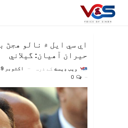
حيران آهيان: گيلاني
اکتوبر 9, 2021
ويب ڊيسڪ
کے ذریعہ
0