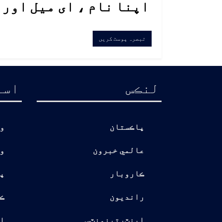
اپنا نام ، ای میل اور
لنڪس
اسا
پاڪستان
و
عالمي خبرون
و
ڪاروبار
پ
رانديون
ڪ
اينٽرتينمنٽس
ا