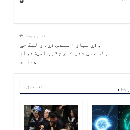
اگلی پوسٹ
وڏي ميان ۽ سندس ڌيءَ ن ليگ جي
سياست کي دفن ڪري ڇڏيو آهي: فواد
چوڌري
ریں
مصنف سے مزید