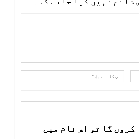
 شائع نہیں کیا جائے گا۔
کروں گا تو اس نام میں