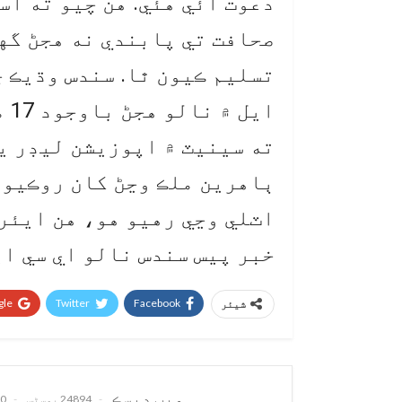
دعوت آئي هئي. هن چيو ته اس
صحافت تي پابندي نه هجڻ گه
تسليم ڪيون ٿا. سندس وڌيڪ چ
اي
ته سينيٽ ۾ اپوزيشن ليڊر يو
ٻاهرين ملڪ وڃڻ کان روڪيو و
اٽلي وڃي رهيو هو، هن ايئر
خبر پيس سندس نالو اي سي اي
le+
Twitter
Facebook
شیئر
ويب ڊيسڪ
24894 پوسٹس
0 تبصرے