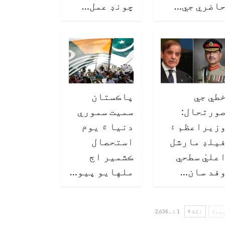
اضري جي…
چونڊ عمل…
طي جي
پاڪستان
ورتحال:
سميت سموري
زيراعظم ۽
دنيا ۾ يوم
يلڊ مارشل
استحصال
عليٰ سطحي
ڪشمير اڄ
فد سان…
ملهايو پيو…
چھلا
اگلا
1 کے 2,634