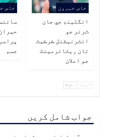
خاص خبرون
خاص خ
انگلينڊ جي جان
سائنس
ٽرنر جو
انٽرنيشنل ڪرڪيٽ
پراسر
تان ريٽائرمينٽ
جسم
جو اعلان
پچھلا
اگلا
جواب شامل کریں