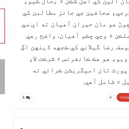
ان آئين کي اصل شڪل ۾ بحال ڪيو،
رجي، صحافين جي جائز مطالبن کي
وڻ هو مان حيران آهيان ته اي سي
ل ۾ نالو هجڻ باوجود 17 ملڪن ۾ وڃي چڪو آهيان. واضح رهي
سف رضا گيلاني کي ڪجهه ڏينهن اڳ
يو، هو هڪ ڪانفرنس ۾ شرڪت لاءِ
پورٽ تان اميگريشن ڪرائي ته
ل ۾ شامل آهي.
Goog
0