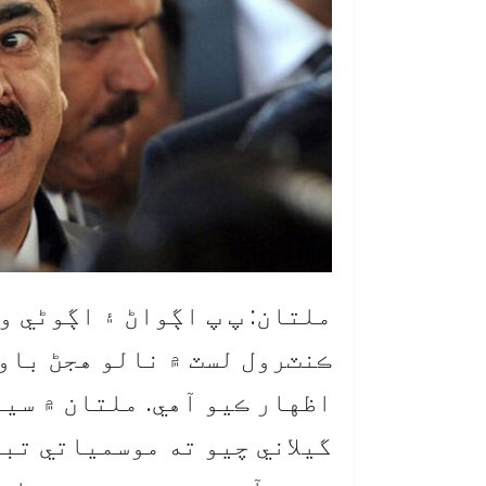
ملتان: پ پ اڳواڻ ۽ اڳوڻي و
اظهار ڪيو آهي. ملتان ۾ سي
گيلاني چيو ته موسمياتي تبد