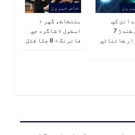
برون
خاص خبرون
دانن کي
بئنڪاڪ، گهر ۽
حيران ڪندڙ 7
اسڪول ۾ شاگرد جي
ار ڪائناتي
فائرنگ ۾ 8 ڄڻا قتل