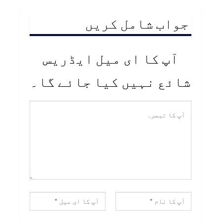
جواب شامل کریں
آپ کا ای میل ایڈریس
شائع نہیں کیا جائے گا۔