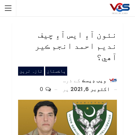
نئون آءِ ايس آءِ چيف
نديم احمد انجم ڪير
آھي؟
پاڪستان
تازہ ترین
ويب ڊيسڪ
کے ذریعہ
اکتوبر 6, 2021
پر
0