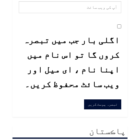
اگلی بار جب میں تبصرہ
کروں گا تو اس نام میں
اپنا نام ، ای میل اور
ویب سائٹ محفوظ کریں۔
پاڪستان