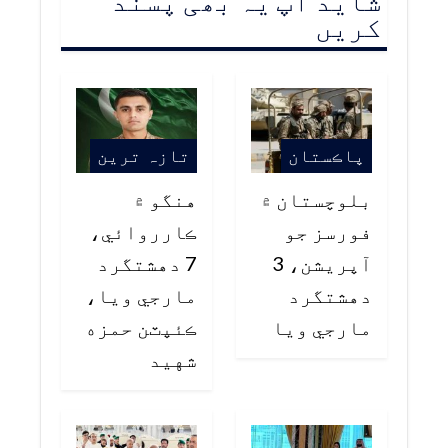
شاید آپ یہ بھی پسند
کریں
پاڪستان
تازہ ترین
بلوچستان ۾
هنگو ۾
فورسز جو
ڪارروائي،
آپريشن، 3
7 دهشتگرد
دهشتگرد
مارجي ويا،
مارجي ويا
ڪئپٽن حمزه
شهيد