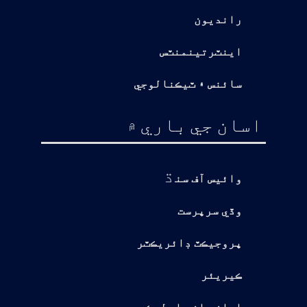
رانديون
اينٽرتينمنٽس
سائنس ۽ ٽيڪنالوجي
اسان جي باري ۾
ڌ
وائيس آف سن
وڏي سرپرست
پروجيڪٽ ڊائريڪٽر
ڪيريئر