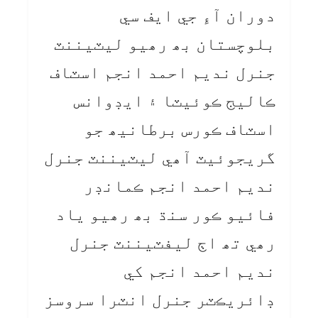
دوران آءِ جي ايف سي
بلوچستان بھ رھيو ليٽيننٽ
جنرل نديم احمد انجم اسٽاف
ڪاليج ڪوئيٽا ۽ ايڊوانس
اسٽاف ڪورس برطانيھ جو
گريجوئيٽ آھي ليٽيننٽ جنرل
نديم احمد انجم ڪمانڊر
فائيو ڪور سنڌ بھ رھيو ياد
رھي تھ اڄ ليفٽيننٽ جنرل
نديم احمد انجم کي
ڊائريڪٽر جنرل انٽرا سروسز