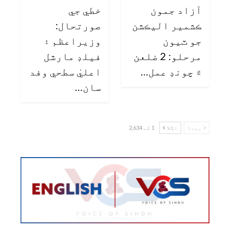
آزاد جمون
خطي جي
ڪشمير اليڪشن
صورتحال:
جو ٽيون
وزيراعظم ۽
مرحلو: 2 ضلعن
فيلڊ مارشل
۾ چونڊ عمل…
اعليٰ سطحي وفد
سان…
پچھلا
اگلا
1 کے 2,634