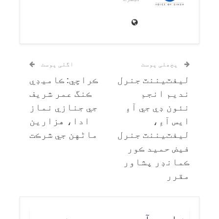
پچھلی پوسٹ
اگلی پوسٹ
ليفٽيننٽ جنرل
ڪراچي: ڪاميڊي
نديم انجم
ڪنگ عمر شريف
نئون ڊي جي آءِ
جي جنازي نماز
ايس آءِ،
ادا، هزارين
ليفٽيننٽ جنرل
ماڻهن جي شرڪت
فيض حميد ڪور
ڪمانڊر پشاور
مقرر