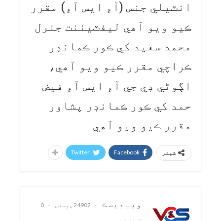
انٽيلي جنس (آءِ ايس آءِ) مقرر
ڪيو ويو آھي ليفٽيننت جنرل
محمد سعيد کي ڪور ڪمانڊر
ڪراچي مقرر ڪيو ويو آھي،
اڳوڻي ڊي جي آءِ ايس آءِ فيض
حمد کي ڪور ڪمانڊر پشاور
مقرر ڪيو ويو آھي
Twitter
Facebook
شیئر
ويب ڊيسڪ
24902 پوسٹس
0
تبصرے