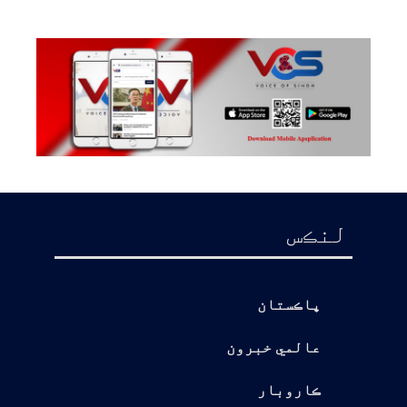
لنڪس
پاڪستان
عالمي خبرون
ڪاروبار