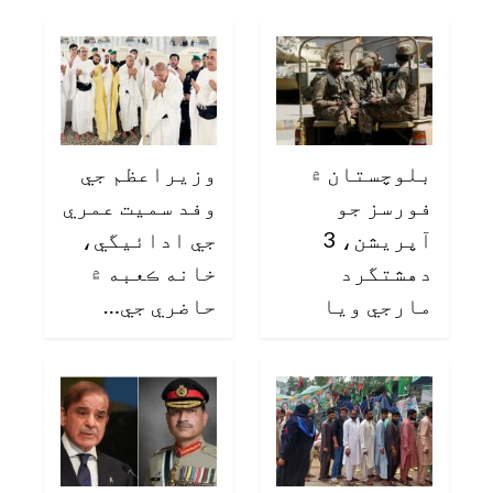
بلوچستان ۾
وزيراعظم جي
فورسز جو
وفد سميت عمري
آپريشن، 3
جي ادائيگي،
دهشتگرد
خانه ڪعبه ۾
مارجي ويا
حاضري جي…