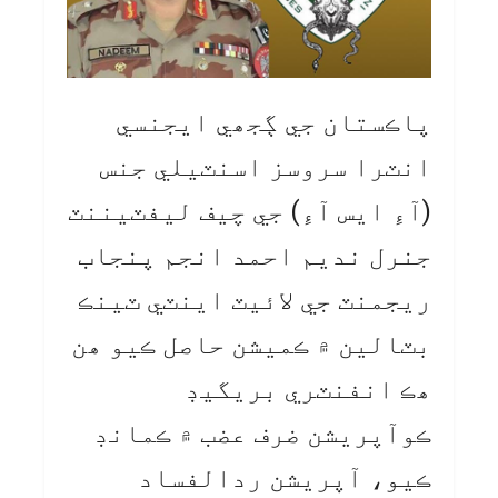
پاڪستان جي ڳجھي ايجنسي
انٽرا سروسز اسنٽيلي جنس
(آءِ ايس آءِ) جي چيف ليفٽيننٽ
جنرل نديم احمد انجم پنجاب
ريجمنٽ جي لائيٽ اينٽي ٽينڪ
بٽالين ۾ ڪميشن حاصل ڪيو ھن
ھڪ انفنٽري بريگيڊ
ڪوآپريشن ضرف عضب ۾ ڪمانڊ
ڪيو، آپريشن ردالفساد