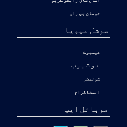
اسان سان رابطو ڪريو
توهان جي راءِ
سوشل ميڊيا
فيسبوڪ
يوٽيوب
ٽوئيٽر
انسٽاگرام
موبائل ايپ