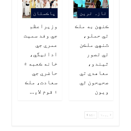
تازہ ترین
پاڪستان
ڪنهن به ملڪ
وزيراعظم
تي حملو،
جي وفد سميت
ٽنهي ملڪن
عمري جي
تي تصور
ادائيگي،
ٿيندو،
خانه ڪعبه ۾
معاهدي تي
حاضري جي
صحيحون ٿي
سعادت، ملڪ
ويون
۽ قوم لاءِ…
پچھلا
اگلا