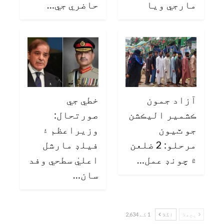
مارجي ويا
حاضري جي…
آزاد جمون
خطي جي
ڪشمير اليڪشن
صورتحال:
جو ٽيون
وزيراعظم ۽
مرحلو: 2 ضلعن
فيلڊ مارشل
۾ چونڊ عمل…
اعليٰ سطحي وفد
سان…
پچھلا
اگلا
1 کے 2,634