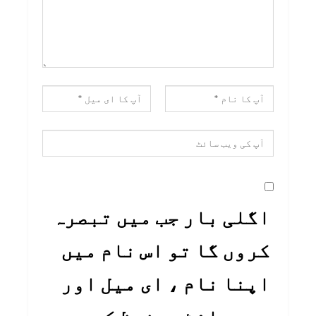
اگلی بار جب میں تبصرہ
کروں گا تو اس نام میں
اپنا نام ، ای میل اور
ویب سائٹ محفوظ کریں۔