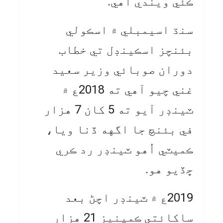
ڪئي ويندي آهي.
سنڌ اسيمبلي ۾ اسڪولي
بئنچز اسڪينڊل تي خطاب
دوران صوبائي وزير سعيد
غني چيو آهي ته 2018ع ۾
ٽينڊر آيو ته 5 کان 7 هزار
في بئنچ جا اگهه ڏنا ويا،
ڪميٽي اُهو ٽينڊر رد ڪري
ڇڏيو هو.
2019ع ۾ ٽينڊر اچڻ بعد
ساکائتي ڪمپنيز 21 هزار