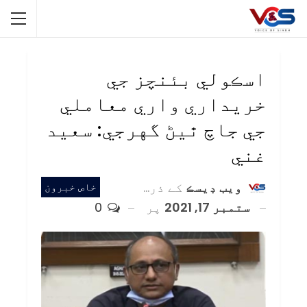
اسڪولي بئنچز جي
خريداري واري معاملي
جي جاچ ٿيڻ گهرجي: سعيد
غني
ويب ڊيسڪ
کے ذریعہ
خاص خبرون
ستمبر 17, 2021
پر
0