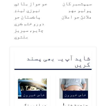
سيپٽمبر کان
جو جواز بڻائي
پوليو مهم
نيوزي لينڊ
هلائڻ جو اعلان
پاڪستان جو
دورو ختم ڪري
ڇڏيو، سيريز
ملتوي
شاید آپ یہ بھی پسند
کریں
خاص خبرون
خاص خبرون
جنجهٽ ختم!
ڊرائيونگ