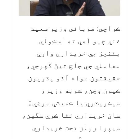
ڪراچي: صوبائي وزير سعيد
غني چيو آھي تھ اسڪولي
بئنچز جي خريداري واري
معاملي جي جاچ ٿيڻ گهرجي،
حقيقتون عوام آڏو پڌريون
ڪيون وڃن، ڪوبه وزير،
سيڪريٽري يا ڪميٽي مرضيءَ
سان خريداري نٿا ڪري سگهن،
سيپرا رولز تحت خريداري