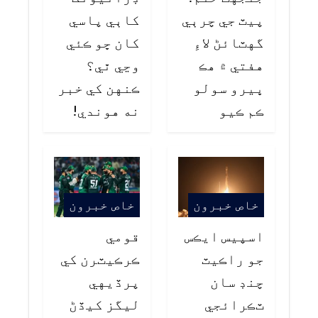
پيٽ جي چرٻي
کاٻي پاسي
گهٽائڻ لاءِ
کان ڇو ڪئي
هفتي ۾ هڪ
وڃي ٿي؟
ڀيرو سولو
ڪنهن کي خبر
ڪم ڪيو
نه هوندي!
خاص خبرون
خاص خبرون
اسپيس ايڪس
قومي
جو راڪيٽ
ڪرڪيٽرن کي
چنڊ سان
پرڏيهي
ٽڪرائجي
ليگز کيڏڻ