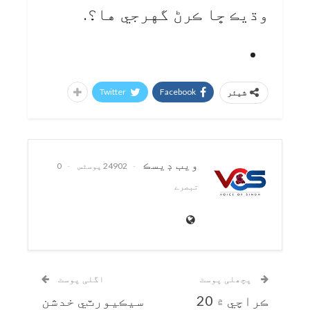
وڌيڪ ڇا ڪرڻ گهرجي ها؟.
Twitter
Facebook
شیئر
ويب ڊيسڪ
24902 پوسٹس
0
تبصرے
پچھلی پوسٹ
اگلی پوسٹ
ڪراچي ۾ 20
سيڪيورٽي خدشن