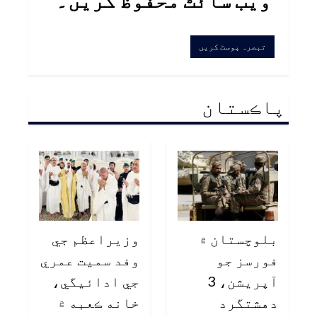
پاڪستان
بلوچستان ۾
وزيراعظم جي
فورسز جو
وفد سميت عمري
آپريشن، 3
جي ادائيگي،
دهشتگرد
خانه ڪعبه ۾