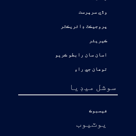
وڏي سرپرست
پروجيڪٽ ڊائريڪٽر
ڪيريئر
اسان سان رابطو ڪريو
توهان جي راءِ
سوشل ميڊيا
فيسبوڪ
يوٽيوب