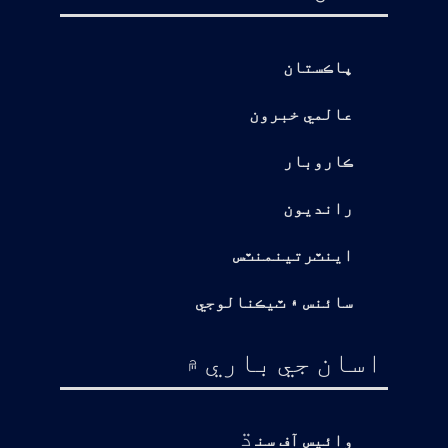
پاڪستان
عالمي خبرون
ڪاروبار
رانديون
اينٽرتينمنٽس
سائنس ۽ ٽيڪنالوجي
اسان جي باري ۾
ڌ
وائيس آف سن