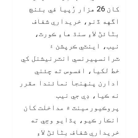
کان 26 هزار رُپيا في بئنچ
اگهه ڏنو، خريداري شفاف
بڻائڻ لاءِ سنڌ هاءِ ڪورٽ،
نيب، اينٽي ڪرپشن ۽
ٽرانسپيرنسي انٽرنيشنل کي
خط لکيا، افسوس ته چئني
ادارن پنهنجا نمائندا مقرر
نه ڪيا، ڊي جي نيب
پروڪيورمينٽ ۾ مداخلت کان
انڪار ڪيو، ٻڌايو وڃي ته
خريداري شفاف بڻائڻ لاءِ