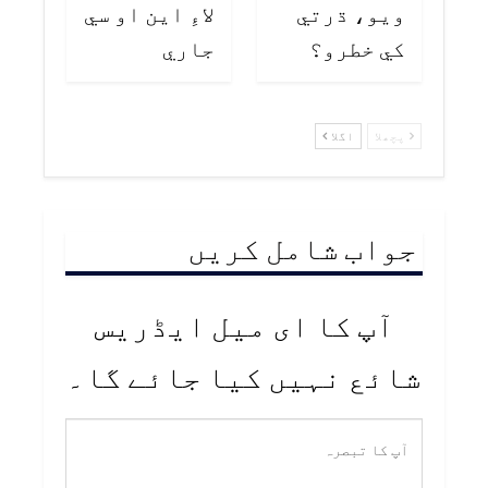
ويو، ڌرتي
لاءِ اين او سي
کي خطرو؟
جاري
پچھلا
اگلا
جواب شامل کریں
آپ کا ای میل ایڈریس
شائع نہیں کیا جائے گا۔