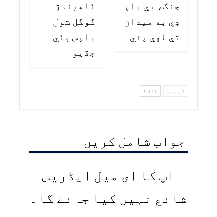
جنگ، بي واءِ
ٺاهيندڙ
ڊي به ميدان
گوگل ٽول
تي لهي پئي
واپس وٺي
ڇڏيو
پچھلا
اگلا
جواب شامل کریں
آپ کا ای میل ایڈریس
شائع نہیں کیا جائے گا۔