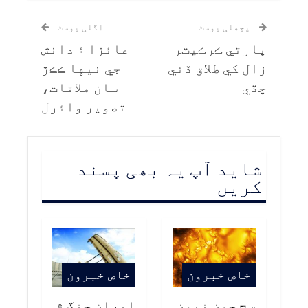
پچھلی پوسٹ
اگلی پوسٹ
ڀارتي ڪرڪيٽر
عائزا ۽ دانش
زال کي طلاق ڏئي
جي نيها ڪڪڙ
ڇڏي
سان ملاقات،
تصوير وائرل
شاید آپ یہ بھی پسند
کریں
خاص خبرون
خاص خبرون
سج جون نيون
ايران جنگ ۾