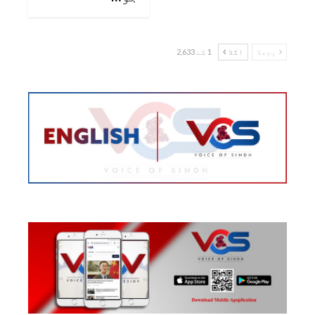
پچھلا
اگلا
1 کے 2,633