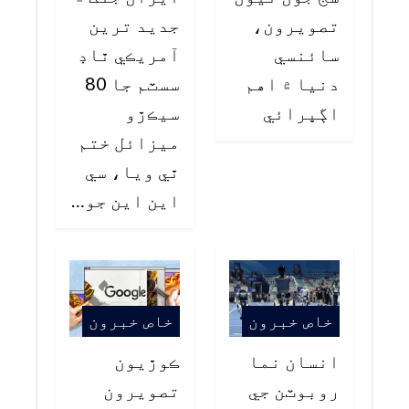
تصويرون،
جديد ترين
سائنسي
آمريڪي ٿاڊ
دنيا ۾ اهم
سسٽم جا 80
اڳڀرائي
سيڪڙو
ميزائل ختم
ٿي ويا، سي
اين اين جو…
خاص خبرون
خاص خبرون
انسان نما
ڪوڙيون
روبوٽن جي
تصويرون