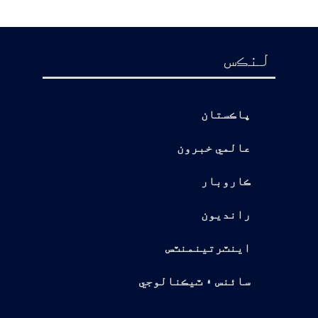
لنڪس
پاڪستان
عالمي خبرون
ڪاروبار
رانديون
اينٽرتينمنٽس
سائنس ۽ ٽيڪنالوجي