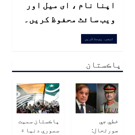
اپنا نام ، ای میل اور
ویب سائٹ محفوظ کریں۔
پاڪستان
خطي جي
پاڪستان سميت
صورتحال:
سموري دنيا ۾