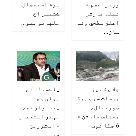
وزيراعظم ۽
يوم استحصال
فيلڊ مارشل
ڪشمير اڄ
اعليٰ سطحي وفد
ملهايو پيو…
سان…
چلاس ۾ تيز
پاڪستان کي
برسات سبب ٻوڏ
بجلي جي
صورتحال،
پيداوار نه،
مختلف حادثن ۾
بهتر استعمال
6 ڄڻا فوت
۽ اسٽوريج
جو…