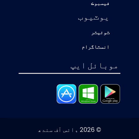
فيسبوڪ
يوٽيوب
ٽوئيٽر
انسٽاگرام
موبائل ايپ
© 2026 وائس آف سندھ