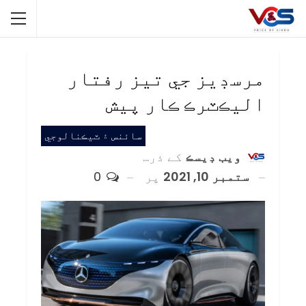
مرسڊيز جي تيز رفتار
اليڪٽرڪ ڪار پيش
سائنس ۽ ٽيڪنالوجي
ويب ڊيسڪ
کے ذریعہ
ستمبر 10, 2021
پر
0