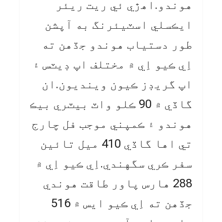
هوندو.اهڙي ئي ريت ريئر
ايڪسلي اسٽيئرنگ به آپشن
طور دستياب هوندو جڏهن ته
اِي ڪيو اِي ۾ مختلف اپ ڊيٽس ۽
اپ گريڊز ڪيون وينديون.ان
گاڏي ۾ 90 ڪلو واٽ بيٽري بيڪ
هوندو ۽ ڪمپني موجب فل چارج
تي اها گاڏي 410 ميل تائين
سفر ڪري سگهندي.اِي ڪيو اِي ۾
288 هارس پاور طاقت هوندي
جڏهن ته اِي ڪيو ايس ۾ 516