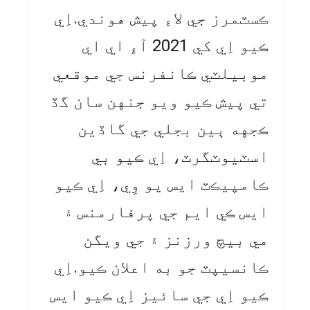
ڪسٽمرز جي لاءِ پيش هوندي.اِي
ڪيو اِي کي 2021 آءِ اي اي
موبيلٽي ڪانفرنس جي موقعي
تي پيش ڪيو ويو جنهن سان گڏ
ڪجهه ٻين بجلي جي گاڏين
اسٽيوٽگرٽ، اِي ڪيو بي
ڪامپيڪٽ ايس يو وِي، اِي ڪيو
ايس ڪي ايم جي پرفارمنس ۽
مي بيچ ورزنز ۽ جي ويگن
ڪانسيپٽ جو به اعلان ڪيو.اِي
ڪيو اِي جي سائيز اِي ڪيو ايس