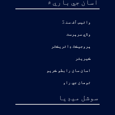
اسان جي باري ۾
ڌ
وائيس آف سن
وڏي سرپرست
پروجيڪٽ ڊائريڪٽر
ڪيريئر
اسان سان رابطو ڪريو
توهان جي راءِ
سوشل ميڊيا