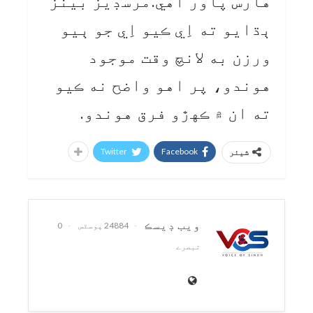
هارس پاور آهي.مرسڊيز بينز
ٻڌايو ته اِي ڪيو اِي جو ٻيو
ورزن به لانچ وقت موجود
هوندو، پر اهو واضح نه ڪيو
ته ان ۾ ڪهڙو فرق هوندو.
Twitter
Facebook
شیئر
ويب ڊيسڪ
24884 پوسٹس
0
تبصرے