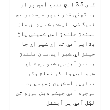
کان 3.5 انچ ننڍي آهي پر ان
جا گهڻي قدر فيچر مرسڊيز جي
فليگ شپ اليڪٽرڪ سيڊان سان
ملندڙ جلندڙ آهن.ڪمپني پاڻ
ٻڌايو آهي ته اِي ڪيو اِي جا
جينز اِي ڪيو ايس سان ملندڙ
جلندڙ آهن.اِي ڪيو اِي ۾ اِي
ڪيو ايس وانگر تمام وڏو
هائيپر اسڪرين ڊسپلي به
موجود آهي جيڪو ڊيش بورڊ تي
لڳل آهي پر آپشنل