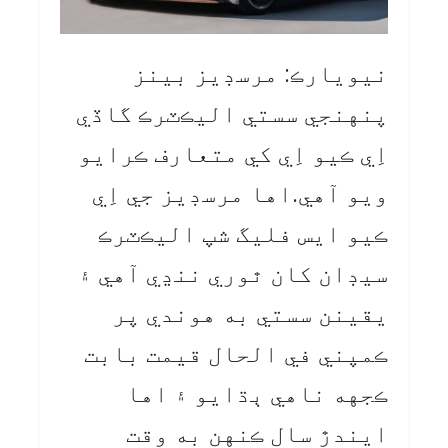
نيويارڪ: مرسڊيز بينز
پنهنجي سستي اليڪٽرڪ گاڏي
اِي ڪيو اِي کي متعارف ڪرايو
ويو آهي.اها مرسڊيز جي اِي
ڪيو ايس فليگ شپ اليڪٽرڪ
سيڊان کان ٿوري ننڍي آهي ۽
يقينن سستي به هوندي پر
ڪمپني في الحال قيمت بابت
ڪجهه ناهي ٻڌايو ۽ اها
ايندڙ سال ڪنهن به وقت