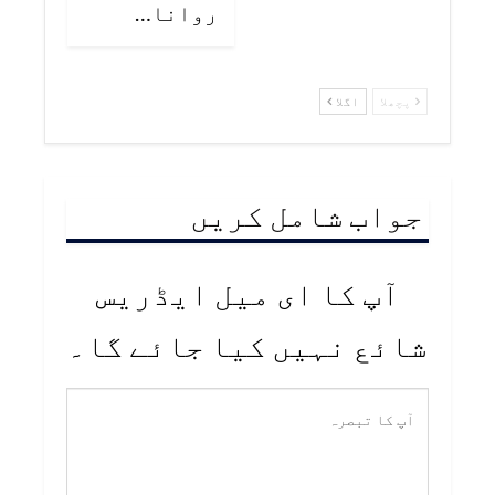
روانا…
پچھلا
اگلا
جواب شامل کریں
آپ کا ای میل ایڈریس
شائع نہیں کیا جائے گا۔