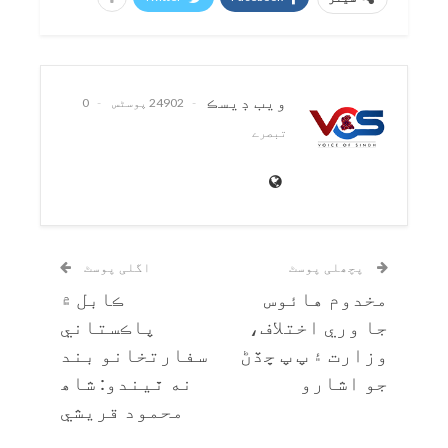
ويب ڊيسڪ
24902 پوسٹس
0
تبصرے
پچھلی پوسٹ
اگلی پوسٹ
مخدوم هائوس
ڪابل ۾
جا وري اختلاف،
پاڪستاني
وزارت ۽ پ پ ڇڏڻ
سفارتخانو بند
جو اشارو
نه ٿيندو: شاھ
محمود قريشي