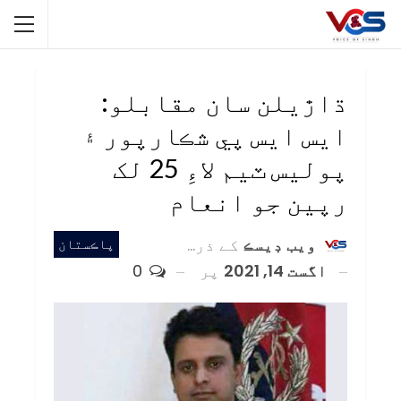
ڌاڙيلن سان مقابلو:
ايس ايس پي شڪارپور ۽
پوليس ٽيم لاءِ 25 لک
رپين جو انعام
ويب ڊيسڪ
کے ذریعہ
پاڪستان
اگست 14, 2021
پر
0