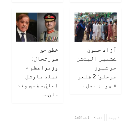
آزاد جمون
خطي جي
ڪشمير اليڪشن
صورتحال:
جو ٽيون
وزيراعظم ۽
مرحلو: 2 ضلعن
فيلڊ مارشل
۾ چونڊ عمل…
اعليٰ سطحي وفد
سان…
پچھلا
اگلا
1 کے 2,634