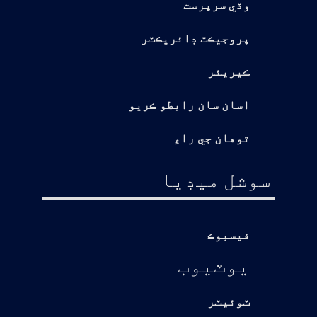
وڏي سرپرست
پروجيڪٽ ڊائريڪٽر
ڪيريئر
اسان سان رابطو ڪريو
توهان جي راءِ
سوشل ميڊيا
فيسبوڪ
يوٽيوب
ٽوئيٽر