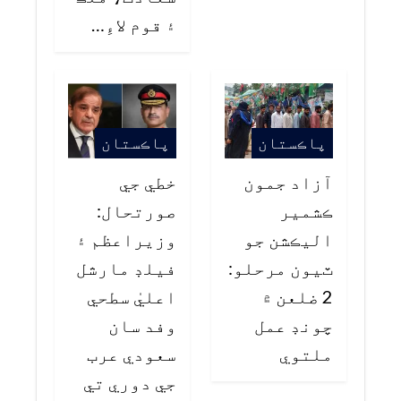
۽ قوم لاءِ…
پاڪستان
پاڪستان
آزاد جمون
خطي جي
ڪشمير
صورتحال:
اليڪشن جو
وزيراعظم ۽
ٽيون مرحلو:
فيلڊ مارشل
2 ضلعن ۾
اعليٰ سطحي
چونڊ عمل
وفد سان
ملتوي
سعودي عرب
جي دوري تي