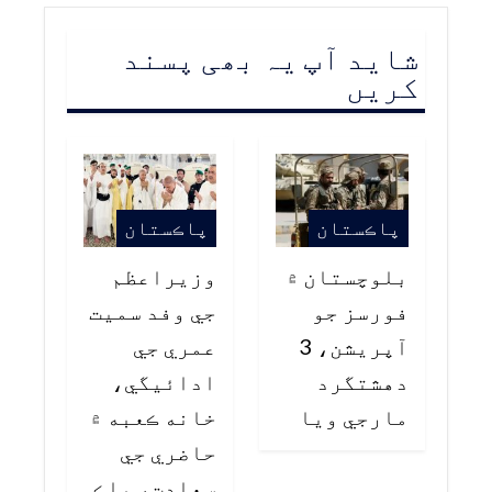
شاید آپ یہ بھی پسند
کریں
پاڪستان
پاڪستان
بلوچستان ۾
وزيراعظم
فورسز جو
جي وفد سميت
آپريشن، 3
عمري جي
دهشتگرد
ادائيگي،
مارجي ويا
خانه ڪعبه ۾
حاضري جي
سعادت، ملڪ