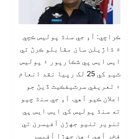
ڪراچي: آءِ جي سنڌ پوليس ڪچي
۾ ڌاڙيلن سان مقابلو ڪرڻ تي
ايس ايس پي شڪارپور ۽ پوليس
ٽيم کي 25 لک رپيا نقد انعام
۽ تعريفي سرٽيفڪيٽ ڏيڻ جو
اعلان ڪيو آهي. آءِ جي سنڌ چيو
ته سنڌ پوليس کي ايس ايس پي
تنوير تنيو جهڙن آفيسرن تي
فخر آهي ۽ هن جهڙا آفيسر