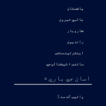
پاڪستان
عالمي خبرون
ڪاروبار
رانديون
اينٽرتينمنٽس
سائنس ۽ ٽيڪنالوجي
اسان جي باري ۾
ڌ
وائيس آف سن