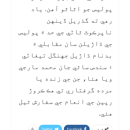
پوليس جو اثاثو آهن. ياد
رهي ته گذريل ڏينهن
ناپرڪوٽ ٿاڻي جي حد ۾ پوليس
جي ڌاڙيلن سان مقابلي ۾
بدنام ڌاڙيل جهنگل تيغاڻي
۽ سندس ساٿي جان محمد مارجي
ويا هئا، جن جي زنده يا
مرده گرفتاري تي هڪ ڪروڙ
رپين جي انعام جي سفارش ٿيل
هئي.
Twitter
Facebook
شیئر