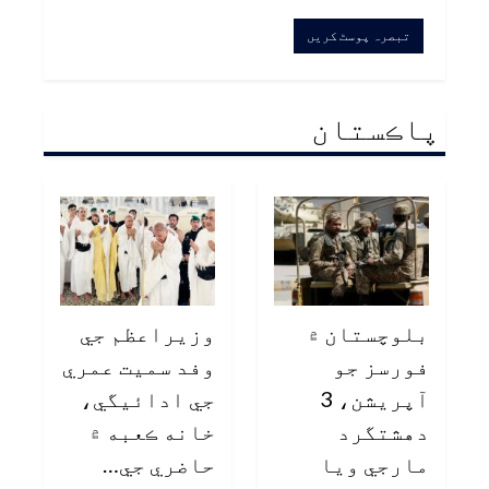
پاڪستان
بلوچستان ۾
وزيراعظم جي
فورسز جو
وفد سميت عمري
آپريشن، 3
جي ادائيگي،
دهشتگرد
خانه ڪعبه ۾
مارجي ويا
حاضري جي…