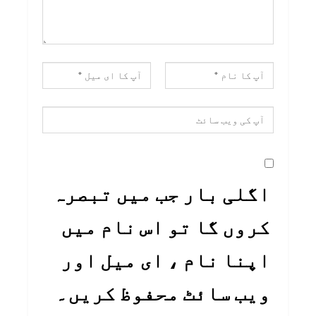
اگلی بار جب میں تبصرہ
کروں گا تو اس نام میں
اپنا نام ، ای میل اور
ویب سائٹ محفوظ کریں۔